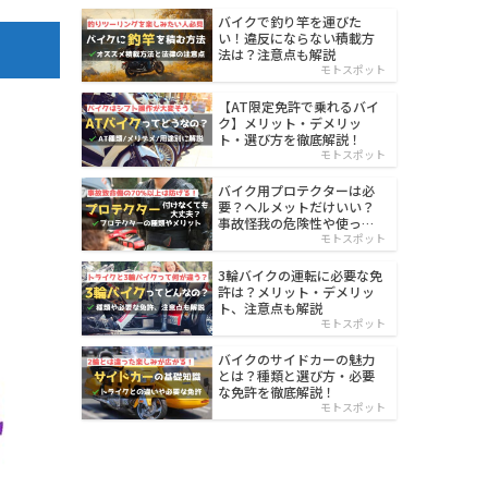
バイクで釣り竿を運びた
い！違反にならない積載方
法は？注意点も解説
モトスポット
【AT限定免許で乗れるバイ
ク】メリット・デメリッ
ト・選び方を徹底解説！
モトスポット
バイク用プロテクターは必
要？ヘルメットだけいい？
事故怪我の危険性や使った
方がいい部位も解説
モトスポット
3輪バイクの運転に必要な免
許は？メリット・デメリッ
ト、注意点も解説
モトスポット
バイクのサイドカーの魅力
とは？種類と選び方・必要
な免許を徹底解説！
モトスポット