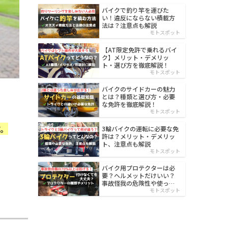
バイクで釣り竿を運びた
い！違反にならない積載方
法は？注意点も解説
モトスポット
【AT限定免許で乗れるバイ
ク】メリット・デメリッ
ト・選び方を徹底解説！
モトスポット
バイクのサイドカーの魅力
とは？種類と選び方・必要
な免許を徹底解説！
モトスポット
す。
3輪バイクの運転に必要な免
許は？メリット・デメリッ
ト、注意点も解説
モトスポット
バイク用プロテクターは必
要？ヘルメットだけいい？
事故怪我の危険性や使った
方がいい部位も解説
モトスポット