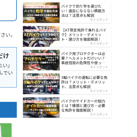
バイクで釣り竿を運びた
い！違反にならない積載方
法は？注意点も解説
モトスポット
【AT限定免許で乗れるバイ
ださい。
ク】メリット・デメリッ
ト・選び方を徹底解説！
モトスポット
バイク用プロテクターは必
だけ
要？ヘルメットだけいい？
事故怪我の危険性や使った
たい」
方がいい部位も解説
モトスポット
んでい
3輪バイクの運転に必要な免
許は？メリット・デメリッ
ト、注意点も解説
モトスポット
バイクのサイドカーの魅力
とは？種類と選び方・必要
な免許を徹底解説！
モトスポット