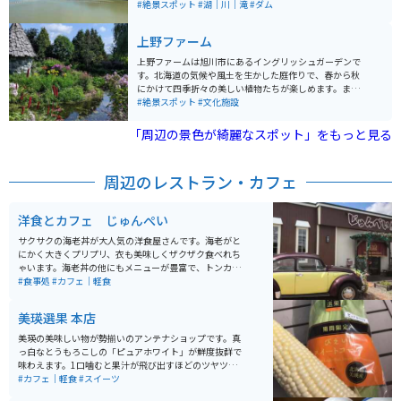
すごい量の水が放水されているのを見ることができ、か
#絶景スポット
#湖｜川｜滝
#ダム
なり距離がある場所からしか見れないのに、水しぶきが
飛んでくるぐらいの水圧と水量です。また、山の上の方
上野ファーム
にあるため、水と山が織りなす景色も絶景です。
上野ファームは旭川市にあるイングリッシュガーデンで
す。北海道の気候や風土を生かした庭作りで、春から秋
にかけて四季折々の美しい植物たちが楽しめます。ま
た、売店では地元の酪農家が生産した牛乳を使ったスイ
#絶景スポット
#文化施設
ーツや、おしゃれで便利なガーデニング用品、花の苗な
どを買うことができます。
「周辺の景色が綺麗なスポット」をもっと見る
周辺のレストラン・カフェ
洋食とカフェ じゅんぺい
サクサクの海老丼が大人気の洋食屋さんです。海老がと
にかく大きくプリプリ、衣も美味しくザクザク食べれち
ゃいます。海老丼の他にもメニューが豊富で、トンカ
ツ、チキンカツ、ミックス定食などガッツリ食べたい物
#食事処
#カフェ｜軽食
がたくさんあります。持ち帰り用のジュンドック（洋風
おにぎり）も美味しいので、旅のお供に買いたくなりま
美瑛選果 本店
す。デザートも豊富、サッパリと食事を済ませたい方は
サンドイッチやチキンライスもあります。どれにするか
美瑛の美味しい物が勢揃いのアンテナショップです。真
楽しみながら悩みたくなるお店です。
っ白なとうもろこしの「ピュアホワイト」が鮮度抜群で
味わえます。1口噛むと果汁が飛び出すほどのツヤツヤさ
なので、訪れた際はぜひ食べてみてください。また、ケ
#カフェ｜軽食
#スイーツ
ーキやプリンといった洋菓子屋やレストラン、美味しい