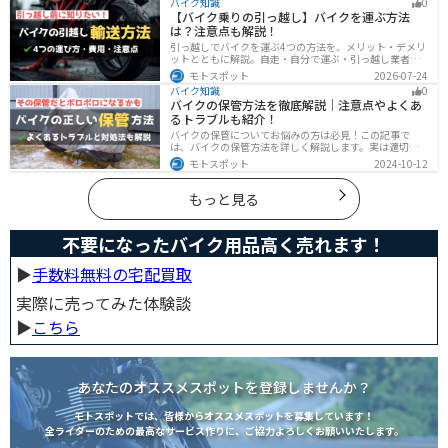
バイク知識
0
と思っている人は参考にしてください。
【バイク乗りの引っ越し】バイクを運ぶ方法
は？注意点も解説！
引っ越しでバイクを運ぶ4つの方法を、メリット・デメリ
ットとともに解説。自走・自分で運ぶ・引っ越し業者・
バイク専門業者の選び方や輸送時の注意点、駐輪場所の
モトスポット
2026-07-24
確保、住所変更など必要な手続きも紹介します。
バイク知識
0
バイクの保管方法を徹底解説｜注意点やよくあ
るトラブルも紹介！
バイクの保管についてお悩みの方は必見！この記事で
は、バイクの保管方法を詳しく解説します。実は適切に
保管しなければ、バイクの状態を悪化させる恐れがあり
モトスポット
2024-10-12
ます。記事を参考にすれば、バイクを状態良く長持ちさ
せることが可能です。
もっと見る
不要になったバイク用品高く売れます！
▶︎
手数料無料の宅配買取
実際に売ってみた体験談
▶︎
こちら
あなたのオススメスポットを登録しませんか？
モトスポットでは、皆様からオススメスポットを募集しています！
全ライダーのための最高なサービス作りに、ご協力よろしくお願いいたします。