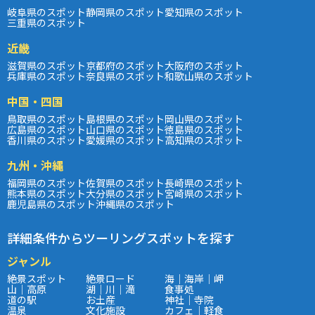
岐阜県のスポット
静岡県のスポット
愛知県のスポット
三重県のスポット
近畿
滋賀県のスポット
京都府のスポット
大阪府のスポット
兵庫県のスポット
奈良県のスポット
和歌山県のスポット
中国・四国
鳥取県のスポット
島根県のスポット
岡山県のスポット
広島県のスポット
山口県のスポット
徳島県のスポット
香川県のスポット
愛媛県のスポット
高知県のスポット
九州・沖縄
福岡県のスポット
佐賀県のスポット
長崎県のスポット
熊本県のスポット
大分県のスポット
宮崎県のスポット
鹿児島県のスポット
沖縄県のスポット
詳細条件からツーリングスポットを探す
ジャンル
絶景スポット
絶景ロード
海｜海岸｜岬
山｜高原
湖｜川｜滝
食事処
道の駅
お土産
神社｜寺院
温泉
文化施設
カフェ｜軽食