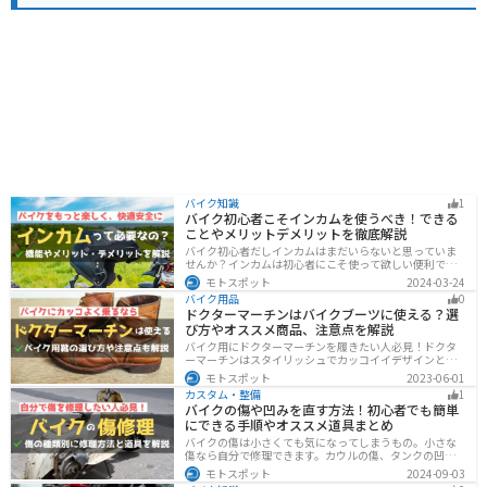
バイク知識
1
バイク初心者こそインカムを使うべき！できる
ことやメリットデメリットを徹底解説
バイク初心者だしインカムはまだいらないと思っていま
せんか？インカムは初心者にこそ使って欲しい便利で安
全に運転するための機器です。インカムでできることや
モトスポット
2024-03-24
メリットデメリットなどまとめましたので、気になって
バイク用品
0
いる人はぜひ参考にしてください。
ドクターマーチンはバイクブーツに使える？選
び方やオススメ商品、注意点を解説
バイク用にドクターマーチンを履きたい人必見！ドクタ
ーマーチンはスタイリッシュでカッコイイデザインと高
い機能性で快適なライディングが可能です。バイク用ブ
モトスポット
2023-06-01
ーツで選ぶべきポイントや注意点などまとめましたの
カスタム・整備
1
で、バイクブーツを探している人は参考にしてくださ
バイクの傷や凹みを直す方法！初心者でも簡単
い。
にできる手順やオススメ道具まとめ
バイクの傷は小さくても気になってしまうもの。小さな
傷なら自分で修理できます。カウルの傷、タンクの凹
み、サビ、樹脂の劣化、ホイールの傷などあらゆる傷の
モトスポット
2024-09-03
修理方法をまとめました。自分でバイクの傷を直したい