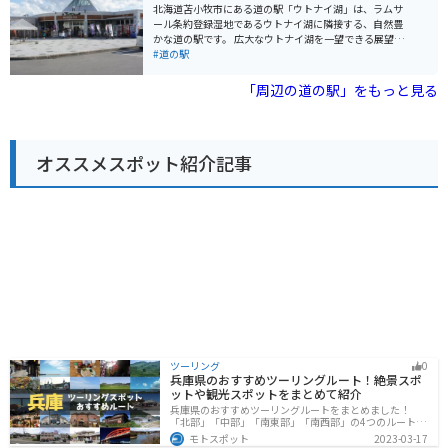
美瑛の特産品としては、じゃがいもや小麦、トウモロコ
す。周辺には、旭山動物園や旭川ラーメン村など、観光
北海道苫小牧市にある道の駅「ウトナイ湖」は、ラムサ
シなどの農産物のほか、美瑛牛乳を使用したチーズやヨ
スポットも充実しているので、旭川観光の拠点としても
ール条約登録湿地であるウトナイ湖に隣接する、自然豊
ーグルトなどの乳製品も人気です。道の駅 びえい 丘のく
おすすめです。 特に、夏はツーリングを楽しむライダー
かな道の駅です。 広大なウトナイ湖を一望できる展望台
らでは、これらの特産品を購入することができます。
が多く訪れます。道の駅 あさひかわは、地元の情報収集
からは、四季折々の美しい景色を楽しむことができま
#道の駅
の場としても活用できるので、ぜひ立ち寄ってみてくだ
す。 また、自然観察路が整備されており、バードウォッ
さい。
チングや散策に最適です。 ウトナイ湖に生息する動植物
「周辺の道の駅」をもっと見る
や野鳥について学べるネイチャーセンターもあります。
地元の特産品を販売するショップでは、苫小牧産の新鮮
な野菜や果物、海産物などを購入できます。 レストラン
では、地元食材を使った料理が楽しめます。 バイクで訪
オススメスポット紹介記事
れる場合は、駐車場も広く休憩場所としても最適です。
苫小牧市内からも近く、観光の拠点としても便利です。
ツーリング
0
兵庫県のおすすめツーリングルート！絶景スポ
ットや観光スポットをまとめて紹介
兵庫県のおすすめツーリングルートをまとめました！
「北部」「中部」「南東部」「南西部」の4つのルート紹
介します。自然豊かな山を堪能できる北部と中部、街中
モトスポット
2023-03-17
で海辺の南部と違った楽しみ方ができます。バイクで兵