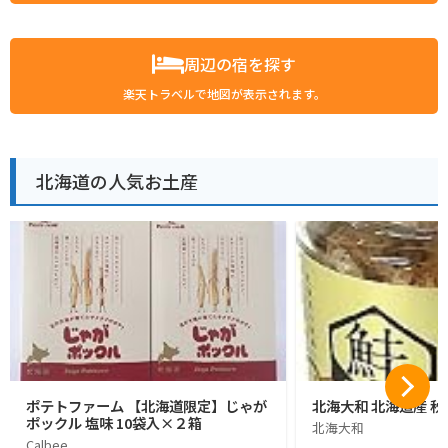
周辺の宿を探す
楽天トラベルで地図が表示されます。
北海道の人気お土産
ポテトファーム 【北海道限定】じゃが
北海大和 北海道産 秋
ポックル 塩味 10袋入×２箱
北海大和
Calbee