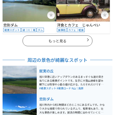
忠別ダム
洋食とカフェ じゅんぺい
絶景スポット
湖｜川｜滝
ダム
食事処
カフェ｜軽食
もっと見る
周辺の景色が綺麗なスポット
就実の丘
旭川空港に近いアップダウンのあるまっすぐな道の突き
当りにある絶景ポイントです。左手に大雪山連峰を望み
眼下には牧草や小麦の畑が広がる、ただそれだけですが
北海道らしい風景が広がっています。 簡単な観光案内看
#絶景スポット
#絶景ロード
#山｜高原
板があるだけで、駐車スペースも畑がすぐ横にあり、し
っかりと整備されている場所ではありませんので、邪魔
忠別ダム
にならないように訪れましょう。
旭川市内から約1時間ほどのところにあるダムです。かな
り大きな規模で作られているダムで、駐車場もあり、壮
大な景色が楽しめます。放流の時間に合わせていくと、