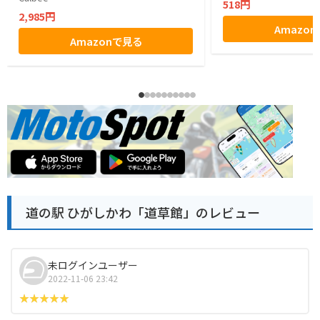
518円
2,985円
Amazo
Amazonで見る
道の駅 ひがしかわ「道草館」のレビュー
未ログインユーザー
2022-11-06 23:42