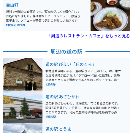
パン屋も併設されているので、美瑛の味覚を満喫できま
自由軒
す。
旭川で老舗のお食事処です。孤独のグルメで紹介されて
有名になりました。揚げ物からビーフシチュー、厚焼き
玉子まで、メニューが豊富で選ぶのが楽しいお店です。
店内は広くなく、人気店なので開店時を狙うことをオス
#食事処
#お酒
スメします。
「周辺のレストラン・カフェ」をもっと見る
周辺の道の駅
道の駅 びえい「丘のくら」
北海道美瑛町にある「道の駅 びえい 丘のくら」は、雄大
な丘陵地帯が広がるパノラマロード沿いに位置し、美瑛
の絶景とグルメを満喫できる人気のスポットです。 施設
内には、地元産の新鮮野菜や果物、加工品などを販売す
#道の駅
る「農産物直売所」、美瑛牛乳を使用したソフトクリー
ムやスイーツが人気の「軽食コーナー」、美瑛の雄大な
道の駅 あさひかわ
景色を一望できる「展望台」などがあります。 バイクで
訪れる際は、広々とした駐車場があるので安心です。丘
道の駅 あさひかわは、北海道旭川市にある道の駅です。
の風を感じながら、パノラマロードをツーリングするの
国道237号線沿いに位置し、雄大な大雪山の山々を望む
もおすすめです。 美瑛は、丘陵地帯ならではの美しい風
ことができます。 地元の農産物や特産品を販売する直売
景が広がり、「パッチワークの路」「ケンとメリーの
所があり、新鮮な野菜や果物、旭川ラーメン、木工製品
#道の駅
木」「セブンスターの木」など、写真スポットとしても
などが人気です。また、レストランでは、地元食材を使
人気です。道の駅 びえい 丘のくらは、これらの観光スポ
った料理やスイーツを楽しむことができます。 バイクで
道の駅 とうま
ットへのアクセスも良く、観光拠点としても最適です。
訪れる場合、駐車場も広く、休憩場所としても最適で