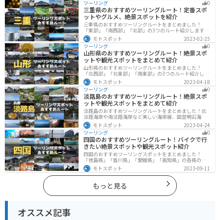
ツーリング
0
庫県にツーリングに行く際は参考にしてください。
三重県のおすすめツーリングルート！定番スポ
ットやグルメ、絶景スポットを紹介
三重県のおすすめツーリングルートをまとめました！
「東部」「南西部」「北部」の3つのルート紹介します。
標高の高いスカイラインからリアス式海岸まであるの
モトスポット
2023-02-25
で、飽きることなくツーリングを堪能できます。バイク
ツーリング
0
で三重県にツーリングに行く際は参考にしてください。
山形県のおすすめツーリングルート！絶景スポ
ットや観光スポットをまとめて紹介
山形県のおすすめツーリングルートをまとめました！
「北西部」「北東部」「南東部」の3つのルート紹介しま
す。豊かな自然と歴史的な観光スポット、山と海どちら
モトスポット
2023-04-18
も堪能できるスポットが多数あります。バイクで山形県
ツーリング
0
にツーリングに行く際は参考にしてください。
淡路島のおすすめツーリングルート！絶景スポ
ットや観光スポットをまとめて紹介
淡路島のおすすめツーリングルートをまとめました！北
淡路海岸や南淡路海岸など美しい海岸線、国営明石海峡
公園や淡路夢舞台など、自然とアートが融合した施設も
モトスポット
2023-04-24
多数あります。バイクで淡路島にツーリングに行く際は
ツーリング
0
参考にしてください。
四国のおすすめツーリングルート！バイクで行
きたい絶景スポットや観光スポット紹介
四国のおすすめツーリングスポットをまとめました！
「徳島県」「香川県」「愛媛県」「高知県」の各県の観
光地紹介します。自然豊かな山々や湖、温泉地が点在
モトスポット
2023-09-11
し、四季折々の景色を楽しめるスポットが多数ありま
す。バイクで四国にツーリングに行く際は参考にしてく
ださい。
もっと見る
オススメ記事