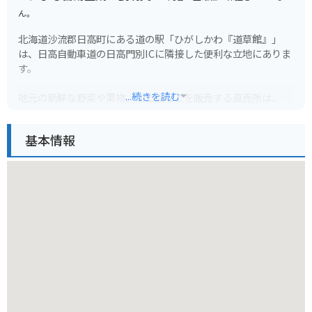
ん。
北海道沙流郡日高町にある道の駅「ひがしかわ『道草館』」
は、日高自動車道の日高門別ICに隣接した便利な立地にありま
す。
...続きを読む
地元の新鮮な野菜や果物、加工品などを販売する直売所は、旅
の思い出やお土産探しに最適です。
特に、日高地方は良質なサラブレッドの産地として知られてお
基本情報
り、馬肉を使った珍しい商品も見つかります。
軽食コーナーでは、地元産の食材を使った料理や軽食を楽しむ
ことができます。
日高昆布ラーメンやジンギスカン丼など、北海道の味覚を堪能
しましょう。
バイクで訪れる際には、広々とした駐車場があるので安心で
す。
道の駅からは、広大な牧場風景や日高山脈の雄大な景色を楽し
むことができます。
周辺には、競走馬の育成牧場や乗馬体験施設などもあり、馬と