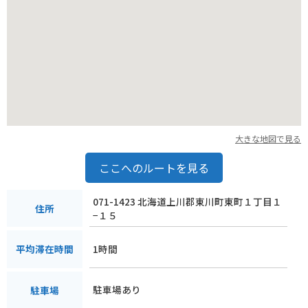
の触れ合いを楽しむこともできます。
ドライブやツーリングの休憩に、ぜひ道の駅「ひがしかわ『道
草館』」へお立ち寄りください。
大きな地図で見る
ここへのルートを見る
071-1423 北海道上川郡東川町東町１丁目１
住所
−１５
1時間
平均滞在時間
駐車場あり
駐車場