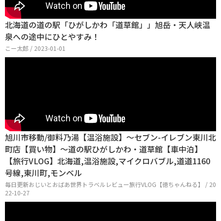
北海道の道の駅「ひがしかわ「道草館」」旭岳・天人峡温
泉への途中にひとやすみ！
こー太郎 / 2023-01-01
旭川市移動/御料乃湯【温浴施設】〜セブン-イレブン東川北
町店【買い物】〜道の駅ひがしかわ・道草館【車中泊】
【旅行VLOG】北海道,温浴施設,マイクロバブル,道道1160
号線,東川町,モンベル
毎日更新おじいとおばあ世界トラベルレビュー旅行VLOG【徳ちゃんねる】 / 20
22-10-27