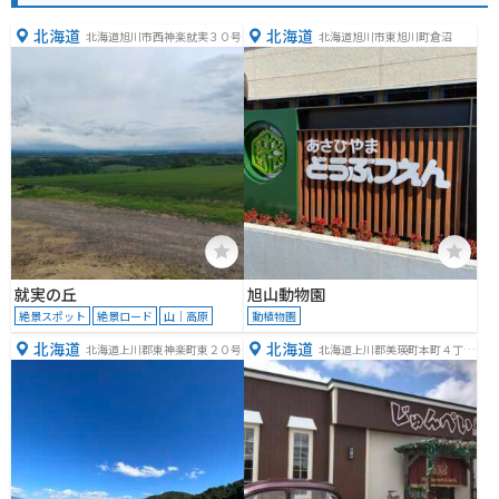
北海道
北海道
北海道旭川市西神楽就実３０号
北海道旭川市東旭川町倉沼
就実の丘
旭山動物園
絶景スポット
絶景ロード
山｜高原
動植物園
北海道
北海道
北海道上川郡東神楽町東２０号
北海道上川郡美瑛町本町４丁目
４−１０