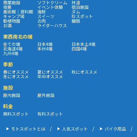
商業施設
ソフトクリーム
林道
夜景
イベント体験
宿泊施設
美術館｜資料館
海鮮
ダム
キャンプ場
スイーツ
珍スポット
動植物園
お肉
麺類
お酒
ライダーハウス
東西南北の端
全ての端
日本4端
日本本土4端
北海道4端
本州4端
四国4端
九州4端
季節
春にオススメ
夏にオススメ
秋にオススメ
冬にオススメ
年中オススメ
施設
屋内施設
屋外施設
料金
無料スポット
有料スポット
モトスポットとは
人気スポット
バイク用品