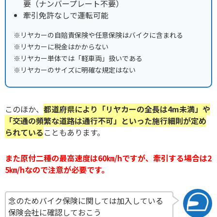
要（ナンバープレート不要）
牽引免許なしで運転可能
※リヤカーの自賠責保険や任意保険はバイクに含まれる
※リヤカーに税金はかからない
※リヤカー単体では「軽車両」扱いである
※リヤカーのサイズに明確な規定はない
このほか、
都道府県により「リヤカーの全長は4m未満」や
「交通の頻繁な道路は通行不可」といった施行細則が定め
られている
こともあります。
また原付二種の最高速度は60㎞/hですが、牽引する場合は2
5㎞/hなので注意が必要です。
念のためバイク保険に関しては加入している
保険会社に確認しておこう