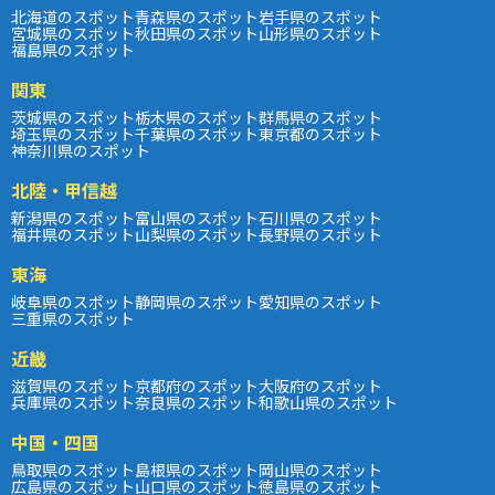
北海道のスポット
青森県のスポット
岩手県のスポット
宮城県のスポット
秋田県のスポット
山形県のスポット
福島県のスポット
関東
茨城県のスポット
栃木県のスポット
群馬県のスポット
埼玉県のスポット
千葉県のスポット
東京都のスポット
神奈川県のスポット
北陸・甲信越
新潟県のスポット
富山県のスポット
石川県のスポット
福井県のスポット
山梨県のスポット
長野県のスポット
東海
岐阜県のスポット
静岡県のスポット
愛知県のスポット
三重県のスポット
近畿
滋賀県のスポット
京都府のスポット
大阪府のスポット
兵庫県のスポット
奈良県のスポット
和歌山県のスポット
中国・四国
鳥取県のスポット
島根県のスポット
岡山県のスポット
広島県のスポット
山口県のスポット
徳島県のスポット