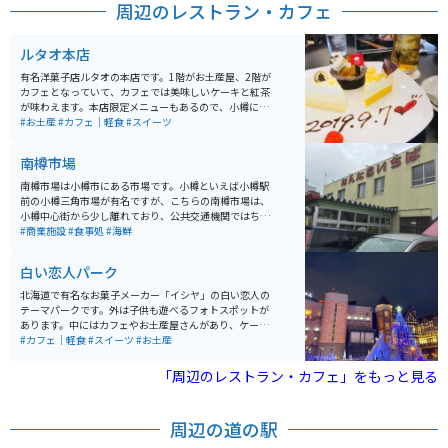
周辺のレストラン・カフェ
ルタオ本店
有名洋菓子店ルタオの本店です。1階がお土産屋、2階が
カフェとなっていて、カフェでは美味しいケーキと紅茶
が味わえます。本店限定メニューもあるので、小樽に来
たら必ず寄りたいお店です。あまり知られていません
#お土産
#カフェ｜軽食
#スイーツ
が、スイーツだけでなく紅茶も美味しいので要チェック
を。お土産にも買えるので、オシャレなお土産として紅
南樽市場
茶缶を買っても喜ばれます。
南樽市場は小樽市にある市場です。小樽といえば小樽駅
前の小樽三角市場が有名ですが、こちらの南樽市場は、
小樽中心街から少し離れており、公共交通機関ではちょ
っと行きにくい場所です。その代わり地元住民愛用の穴
#商業施設
#食事処
#海鮮
場スポットであるため、リーズナブルな値段で新鮮な海
産物の他、多数のお店が入っています。
白い恋人パーク
北海道で有名なお菓子メーカー「イシヤ」の白い恋人の
テーマパークです。外は子供も遊べるフォトスポットが
あります。中にはカフェやお土産屋さんがあり、ケーキ
や、パフェを楽しめます。工場が併設しているので有料
#カフェ｜軽食
#スイーツ
#お土産
で工場見学もできます。
「周辺のレストラン・カフェ」をもっと見る
周辺の道の駅