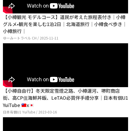
【小樽観光 モデルコース】道民が考えた旅程表付き｜小樽
グルメ•観光を楽しむ1泊2日｜北海道旅行｜小樽食べ歩き｜
小樽旅行｜
ゆーみートラベル CH / 2025-11-11
【小樽自由行】冬天限定雪燈之路、小樽運河、堺町商店
街、高CP值海鮮丼飯、LeTAO必買伴手禮分享｜日本有個U1
YuiTube
x
日本有個U1 YuiTube / 2023-03-16