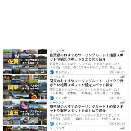
タやたらこ丼はもちろんのこと、ここでしか味わえない
創作たらこ料理もおすすめです。たらこ尽くしのメニュ
ーに舌鼓を打ちましょう。 道の駅に隣接する「古平町海
洋深層水活用研究センター」では、海洋深層水を使った
商品の製造工程を見学できます。海洋深層水を使った珍
しい商品も販売しているので、お土産探しにもぴったり
です。 バイクで訪れる方は、オホーツク海沿いの風光明
媚なルートを走ることができます。道の駅には広い駐車
場も完備されているので、休憩場所としても最適です。
夏は涼しく、冬は雪景色と、季節ごとに異なる景色を楽
しめます。 古平町の名産品は、やはりたらこです。新鮮
ツーリング
0
なたらこはもちろん、たらこ加工品も豊富に揃っていま
佐賀県のおすすめツーリングルート！絶景スポ
す。お土産には、たらこを使ったパスタソースやふりか
ットや観光スポットをまとめて紹介
けなどもおすすめです。 周辺には、海水浴場やキャンプ
佐賀県のおすすめツーリングルートをまとめました！
場など、自然を満喫できるスポットも点在しています。
「東部」「西部」の2つのルート紹介します。美しい温泉
少し足を延ばせば、積丹半島の雄大な景色を望むことも
地や古墳群、歴史ある城や神社仏閣など、バイクツーリ
モトスポット
2023-04-06
できます。 道の駅 ふるびらたらこミュージアムは、たら
ングに適したスポットが多数存在し、様々な楽しみ方が
ツーリング
0
できます。バイクで佐賀県にツーリングに行く際は参考
こを楽しみながら、北海道の自然を満喫できる魅力的な
関東のおすすめツーリングルート！バイクで行
にしてください。
スポットです。
きたい絶景スポットや観光スポット紹介
関東のおすすめツーリングスポットをまとめました！
「茨城県」「栃木県」「群馬県」「埼玉県」「千葉県」
「東京都」「神奈川県」の各県の観光地紹介します。自
モトスポット
2023-09-06
然豊かな山々や湖、温泉地が点在し、四季折々の景色を
ツーリング
0
楽しめるスポットが多数あります。バイクで関東にツー
埼玉県のおすすめツーリングルート！絶景スポ
リングに行く際は参考にしてください。
ットや観光スポットをまとめて紹介
埼玉県のおすすめツーリングルートをまとめました！
「西部」「北部」「南部」の3つのルート紹介します。自
然豊かな西側と街中の東側で違った楽しみ方ができま
モトスポット
2023-03-16
す。バイクで埼玉県にツーリングに行く際は参考にして
ツーリング
0
ください。