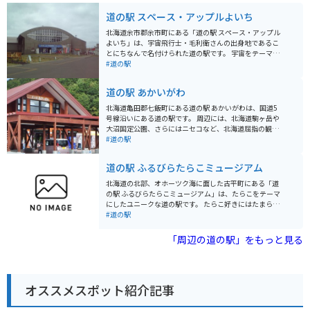
道の駅 スペース・アップルよいち
北海道余市郡余市町にある「道の駅 スペース・アップル
よいち」は、宇宙飛行士・毛利衛さんの出身地であるこ
とにちなんで名付けられた道の駅です。 宇宙をテーマに
した展示や宇宙食の販売コーナーなどがあり、子供から
#道の駅
大人まで楽しむことができます。 特に、宇宙飛行士訓練
シミュレーターは、実際に宇宙空間を疑似体験できる人
道の駅 あかいがわ
気のアトラクションです。 また、地元余市産の新鮮な農
産物や海産物を販売する直売所も併設されており、お土
北海道亀田郡七飯町にある道の駅 あかいがわは、国道5
産探しにも最適です。 バイクで訪れる際は、駐車場も広
号線沿いにある道の駅です。 周辺には、北海道駒ヶ岳や
く停めやすいので安心です。 道の駅周辺には、ニッカウ
大沼国定公園、さらにはニセコなど、北海道屈指の観光
ヰスキー余市蒸溜所など、観光スポットも点在している
スポットへのアクセスも良好です。 道の駅には、地元の
#道の駅
ので、合わせて訪れるのもおすすめです。
農産物直売所があり、新鮮な野菜や果物を購入できま
す。 また、レストランでは、地元の食材を使った料理を
道の駅 ふるびらたらこミュージアム
楽しむことができます。 バイクで訪れる場合、駐車場も
広く休憩場所としても最適です。 周辺の観光道路も走り
北海道の北部、オホーツク海に面した古平町にある「道
やすく、ツーリングにもおすすめです。 北海道の雄大な
の駅 ふるびらたらこミュージアム」は、たらこをテーマ
自然を感じながら、地元の美味しいものを楽しめる道の
にしたユニークな道の駅です。 たらこ好きにはたまらな
駅 あかいがわは、観光の拠点としても、ドライブ中の休
い、たらこに関する展示や体験施設が充実しています。
#道の駅
憩場所としても最適です。
まず目を引くのは、巨大なたらこのオブジェ。記念撮影
スポットとして人気です。館内には、たらこの歴史や製
「周辺の道の駅」をもっと見る
造工程を学べる展示コーナーがあり、たらこについて深
く知ることができます。 たらこ作り体験教室では、実際
にたらこ作りに挑戦できます。自分で作ったたらこは格
別のおいしさでしょう。できたてのたらこはもちろん、
オススメスポット紹介記事
お土産用のたらこも販売しているので、旅の思い出に購
入してみてはいかがでしょうか。 レストランでは、たら
こを使った様々な料理が楽しめます。定番のたらこパス