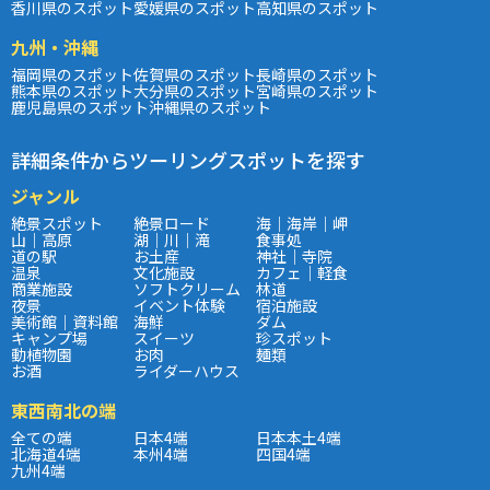
香川県のスポット
愛媛県のスポット
高知県のスポット
九州・沖縄
福岡県のスポット
佐賀県のスポット
長崎県のスポット
熊本県のスポット
大分県のスポット
宮崎県のスポット
鹿児島県のスポット
沖縄県のスポット
詳細条件からツーリングスポットを探す
ジャンル
絶景スポット
絶景ロード
海｜海岸｜岬
山｜高原
湖｜川｜滝
食事処
道の駅
お土産
神社｜寺院
温泉
文化施設
カフェ｜軽食
商業施設
ソフトクリーム
林道
夜景
イベント体験
宿泊施設
美術館｜資料館
海鮮
ダム
キャンプ場
スイーツ
珍スポット
動植物園
お肉
麺類
お酒
ライダーハウス
東西南北の端
全ての端
日本4端
日本本土4端
北海道4端
本州4端
四国4端
九州4端