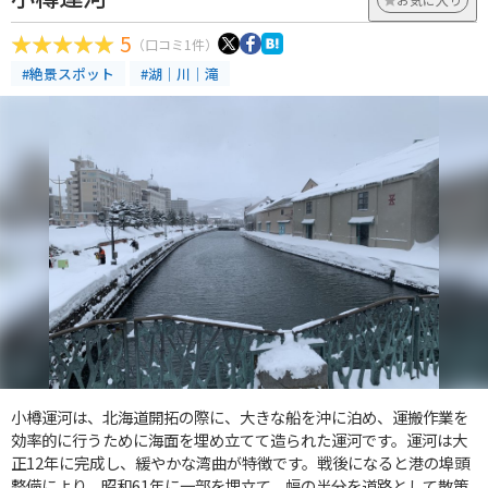
5
（口コミ1件）
#絶景スポット
#湖｜川｜滝
小樽運河は、北海道開拓の際に、大きな船を沖に泊め、運搬作業を
効率的に行うために海面を埋め立てて造られた運河です。運河は大
正12年に完成し、緩やかな湾曲が特徴です。戦後になると港の埠頭
整備により、昭和61年に一部を埋立て、幅の半分を道路として散策