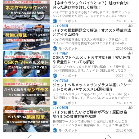
【ネオクラシックバイクとは？】魅力や自分に
合った選び方を詳しく解説！
バイクが好きな方は必見！この記事では、ネオクラシッ
クバイクの魅力や選び方、メンテナンス方法について解
説しています。実はネオクラシックバイクは、見た目と
モトスポット
2025-01-14
機能性の両方を求める人に最適なです。この記事を読め
バイク知識
0
ば、ネオクラシックバイクの魅力が理解できます。
バイクの積載問題全て解決！オススメ積載方法
とアイテム紹介
バイクの積載方法とオススメの積載グッズを紹介しま
す！バイクに荷物を積載するにはどうすればいいの？と
いう疑問はこれで解決！通勤や日帰りツーリング、キャ
モトスポット
2024-04-21
ンプツーリングなど用途別にオススメの積載方法を解説
バイク用品
3
します！オススメの積載アイテムも紹介するので、バイ
OGKカブトヘルメットおすすめ9選！安い理由
クの積載に悩んでいる方は参考にしてください。
や安全性についても解説
OGKカブトのヘルメットが「安い理由」と「安全性」に
ついて徹底解説します。AraiやSHOEIと比較してコスパが
高く、信頼性も兼ね備えたOGKカブトのヘルメット。初
モトスポット
2024-11-19
心者ライダーからベテランまでおすすめのモデル9選と、
バイク用品
3
実際の口コミや評判、選び方も詳しく紹介します。
ジェットヘルメット×サングラスは痛い？シー
ルドとの違いやオススメ14選を紹介
ジェットヘルメットで走ると眩しい...でもシールド変え
ると夜暗くて危ないし...そんな方にオススメなのがサン
グラスです！サングラスなら付け外しが自由で、眩しい
モトスポット
2025-02-21
時だけ使えます。バイクを降りてからのファッションと
バイク知識
0
しても使えるおしゃれアイテムです。
バイクに乗りたいけど腰痛が不安！原因は姿
勢？9つの腰痛対策を解説
長時間ツーリングで腰が痛くなる原因は意外なところ
に！ライディング中に無意識にやってしまうNG姿勢や体
への負担、今すぐ見直せる予防・対策法をわかりやすく
モトスポット
2025-07-01
解説。腰痛対策に効果的な便利アイテムも紹介し、快適
で楽しいツーリングをサポートします。