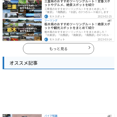
三重県のおすすめツーリングルート！定番スポ
ットやグルメ、絶景スポットを紹介
三重県のおすすめツーリングルートをまとめました！
「東部」「南西部」「北部」の3つのルート紹介します。
標高の高いスカイラインからリアス式海岸まであるの
モトスポット
2023-02-25
で、飽きることなくツーリングを堪能できます。バイク
ツーリング
0
で三重県にツーリングに行く際は参考にしてください。
栃木県のおすすめツーリングルート！絶景スポ
ットや観光スポットをまとめて紹介
栃木県のおすすめツーリングルートをまとめました！
「北東部」「北西部」「南東部」「南西部」の4つのルー
ト紹介します。日本を代表する神社や広大な山や滝、湖
モトスポット
2023-03-14
などを歴史や自然を満喫するツーリングができます。バ
イクで栃木県にツーリングに行く際は参考にしてくださ
い。
もっと見る
オススメ記事
バイク知識
0