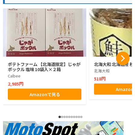
ポテトファーム 【北海道限定】じゃが
北海大和 北海道産 秋
ポックル 塩味 10袋入×２箱
北海大和
Calbee
518円
2,985円
Amazo
Amazonで見る