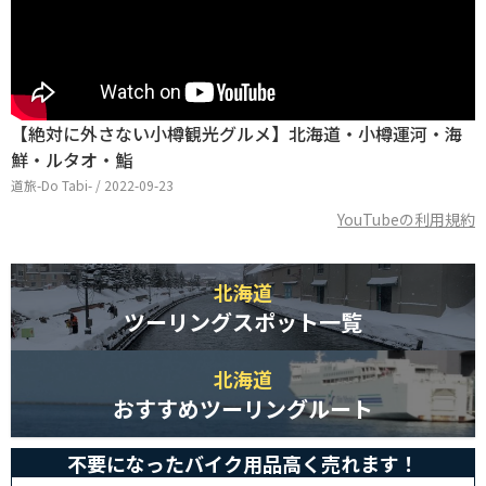
【絶対に外さない小樽観光グルメ】北海道・小樽運河・海
鮮・ルタオ・鮨
道旅-Do Tabi- / 2022-09-23
YouTubeの利用規約
北海道
ツーリングスポット一覧
北海道
おすすめツーリングルート
不要になったバイク用品高く売れます！