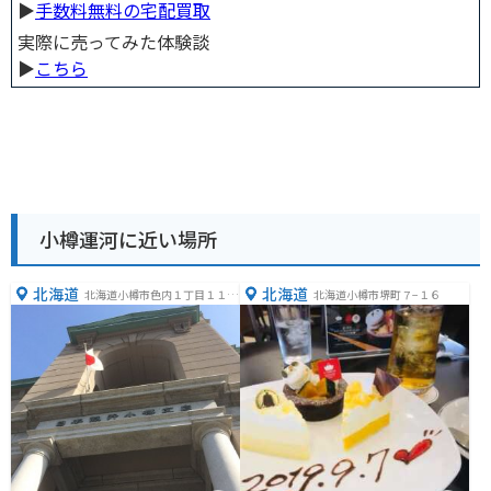
▶︎
手数料無料の宅配買取
実際に売ってみた体験談
▶︎
こちら
小樽運河に近い場所
北海道
北海道
北海道小樽市色内１丁目１１
北海道小樽市堺町７−１６
−１６