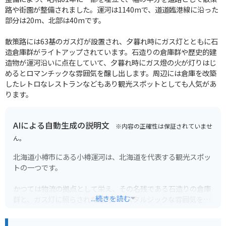
路や街園が整備されました。運河は1140mで、道道臨港線に沿った
部分は20m、北部は40mです。
散策路には63基のガス灯が設置され、夕暮れ時にガス灯とともに石
造倉庫群がライトアップされています。石造りの倉庫群や歴史的建
造物が運河沿いに点在していて、夕暮れ時にガス燈の火が灯りはじ
めるとロマンチックな雰囲気を醸し出します。周辺には倉庫を改築
したレトロなレストランなどもあり観光スポットとしても人気があ
ります。
AIによる自動生成の説明文
※内容の正確性は保証されていませ
ん。
北海道小樽市にある小樽運河は、北海道を代表する観光スポッ
トの一つです。
かつては物流の拠点として栄え、その名残である石造りの倉庫
...続きを読む
群と、ガス灯に照らされた運河がノスタルジックな雰囲気を醸
し出しています。
日中は運河沿いを散策したり、遊覧船に乗ったりして楽しむこ