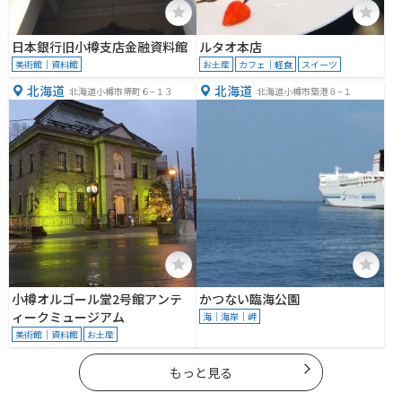
日本銀行旧小樽支店金融資料館
ルタオ本店
美術館｜資料館
お土産
カフェ｜軽食
スイーツ
北海道
北海道
北海道小樽市堺町６−１３
北海道小樽市築港８−１
小樽オルゴール堂2号館アンテ
かつない臨海公園
ィークミュージアム
海｜海岸｜岬
美術館｜資料館
お土産
もっと見る