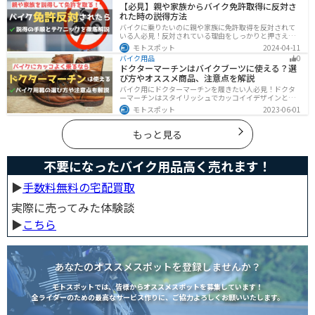
【必見】親や家族からバイク免許取得に反対さ
れた時の説得方法
バイクに乗りたいのに親や家族に免許取得を反対されて
いる人必見！反対されている理由をしっかりと押さえて
おけば相手に理解してもらえます。無闇に説得するので
モトスポット
2024-04-11
はなく、誠意を持って対応することが大切です。この記
バイク用品
0
事では理由や説得の手順、テクニックをまとめました。
ドクターマーチンはバイクブーツに使える？選
び方やオススメ商品、注意点を解説
バイク用にドクターマーチンを履きたい人必見！ドクタ
ーマーチンはスタイリッシュでカッコイイデザインと高
い機能性で快適なライディングが可能です。バイク用ブ
モトスポット
2023-06-01
ーツで選ぶべきポイントや注意点などまとめましたの
で、バイクブーツを探している人は参考にしてくださ
い。
もっと見る
不要になったバイク用品高く売れます！
▶︎
手数料無料の宅配買取
実際に売ってみた体験談
▶︎
こちら
あなたのオススメスポットを登録しませんか？
モトスポットでは、皆様からオススメスポットを募集しています！
全ライダーのための最高なサービス作りに、ご協力よろしくお願いいたします。