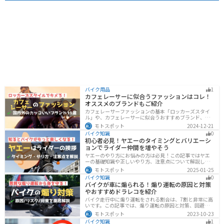
バイク用品
1
カフェレーサーに似合うファッションはコレ！
オススメのブランドもご紹介
カフェレーサーファッションの基本「ロッカーズスタイ
ル」や、カフェレーサーに似合うおすすめブランド、定
番アイテムを詳しく紹介。個性を引き立てるコーデのコ
モトスポット
2024-12-21
ツや季節に合ったアイテム選び、愛車とのマッチング方
バイク知識
0
法も解説します。
初心者必見！ヤエーのタイミングとバリエーシ
ョンでライダー仲間を増やそう
ヤエーのやり方にお悩みの方は必見！この記事ではヤエ
ーの基礎知識や正しいやり方、注意点について解説しま
す。実はヤエーには、ツーリング中の連帯感を高める効
モトスポット
2025-01-25
果があります。この記事を読めば、ヤエーの楽しみ方と
バイク知識
0
安全に行うポイントがわかるでしょう。
バイクが車に煽られる！煽り運転の原因と対策
やおすすめドラレコを紹介
バイク走行中に煽り運転をされる割合は、7割と非常に高
いです。この記事では、煽り運転の原因と対策、回避方
法について解説します。抑止力の高いオススメのドライ
モトスポット
2023-10-23
ブレコーダーも紹介しますので、煽り運転対策をしたい
バイク知識
1
人はぜひ参考にしてください。