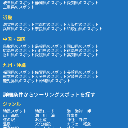
岐阜県のスポット
静岡県のスポット
愛知県のスポット
三重県のスポット
近畿
滋賀県のスポット
京都府のスポット
大阪府のスポット
兵庫県のスポット
奈良県のスポット
和歌山県のスポット
中国・四国
鳥取県のスポット
島根県のスポット
岡山県のスポット
広島県のスポット
山口県のスポット
徳島県のスポット
香川県のスポット
愛媛県のスポット
高知県のスポット
九州・沖縄
福岡県のスポット
佐賀県のスポット
長崎県のスポット
熊本県のスポット
大分県のスポット
宮崎県のスポット
鹿児島県のスポット
沖縄県のスポット
詳細条件からツーリングスポットを探す
ジャンル
絶景スポット
絶景ロード
海｜海岸｜岬
山｜高原
湖｜川｜滝
食事処
道の駅
お土産
神社｜寺院
温泉
文化施設
カフェ｜軽食
商業施設
ソフトクリーム
林道