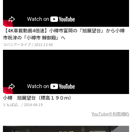
【4K車載動画4倍速】小樽市富岡の『旭展望台』から小樽
市祝津の『小樽市 鰊御殿』へ
コバシアーカイブ / 2021-12-06
小樽 旭展望台（標高１９０ｍ）
ともぱぱ。 / 2016-06-19
YouTubeの利用規約