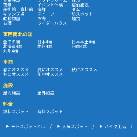
夜景
イベント体験
宿泊施設
美術館｜資料館
海鮮
ダム
キャンプ場
スイーツ
珍スポット
動植物園
お肉
麺類
お酒
ライダーハウス
東西南北の端
全ての端
日本4端
日本本土4端
北海道4端
本州4端
四国4端
九州4端
季節
春にオススメ
夏にオススメ
秋にオススメ
冬にオススメ
年中オススメ
施設
屋内施設
屋外施設
料金
無料スポット
有料スポット
モトスポットとは
人気スポット
バイク用品