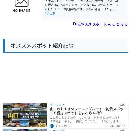
北海道の北部、オホーツク海に面した古平町にある「道
やすく、ツーリングにもおすすめです。 北海道の雄大な
の駅 ふるびらたらこミュージアム」は、たらこをテーマ
自然を感じながら、地元の美味しいものを楽しめる道の
にしたユニークな道の駅です。 たらこ好きにはたまらな
駅 あかいがわは、観光の拠点としても、ドライブ中の休
い、たらこに関する展示や体験施設が充実しています。
#道の駅
憩場所としても最適です。
まず目を引くのは、巨大なたらこのオブジェ。記念撮影
スポットとして人気です。館内には、たらこの歴史や製
「周辺の道の駅」をもっと見る
造工程を学べる展示コーナーがあり、たらこについて深
く知ることができます。 たらこ作り体験教室では、実際
にたらこ作りに挑戦できます。自分で作ったたらこは格
別のおいしさでしょう。できたてのたらこはもちろん、
オススメスポット紹介記事
お土産用のたらこも販売しているので、旅の思い出に購
入してみてはいかがでしょうか。 レストランでは、たら
こを使った様々な料理が楽しめます。定番のたらこパス
タやたらこ丼はもちろんのこと、ここでしか味わえない
創作たらこ料理もおすすめです。たらこ尽くしのメニュ
ーに舌鼓を打ちましょう。 道の駅に隣接する「古平町海
洋深層水活用研究センター」では、海洋深層水を使った
商品の製造工程を見学できます。海洋深層水を使った珍
しい商品も販売しているので、お土産探しにもぴったり
です。 バイクで訪れる方は、オホーツク海沿いの風光明
媚なルートを走ることができます。道の駅には広い駐車
場も完備されているので、休憩場所としても最適です。
夏は涼しく、冬は雪景色と、季節ごとに異なる景色を楽
しめます。 古平町の名産品は、やはりたらこです。新鮮
ツーリング
0
なたらこはもちろん、たらこ加工品も豊富に揃っていま
山口のおすすめツーリングルート！絶景スポッ
す。お土産には、たらこを使ったパスタソースやふりか
トや観光スポットをまとめて紹介
けなどもおすすめです。 周辺には、海水浴場やキャンプ
山口県のおすすめツーリングルートをまとめました！
場など、自然を満喫できるスポットも点在しています。
「北部」「中部」「西部」の3つのルート紹介します。美
少し足を延ばせば、積丹半島の雄大な景色を望むことも
しい海岸線や山々を楽しむことができます。バイクで山
モトスポット
2023-04-07
できます。 道の駅 ふるびらたらこミュージアムは、たら
口県にツーリングに行く際は参考にしてください。
ツーリング
0