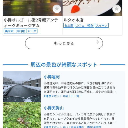
小樽オルゴール堂2号館アンテ
ルタオ本店
ィークミュージアム
お土産
カフェ｜軽食
スイーツ
美術館｜資料館
お土産
もっと見る
周辺の景色が綺麗なスポット
小樽運河
小樽運河は、北海道開拓の際に、大きな船を沖に泊め、
運搬作業を効率的に行うために海面を埋め立てて造られ
た運河です。運河は大正12年に完成し、緩やかな湾曲が
特徴です。戦後になると港の埠頭整備により、昭和61年
#絶景スポット
#湖｜川｜滝
に一部を埋立て、幅の半分を道路として散策路や街園が
整備されました。運河は1140mで、道道臨港線に沿った
小樽天狗山
部分は20m、北部は40mです。 散策路には63基のガス灯
が設置され、夕暮れ時にガス灯とともに石造倉庫群がラ
小樽のシンボル天狗山、パノラマに広がる美しい夜景が
イトアップされています。石造りの倉庫群や歴史的建造
有名です。ロープウェイから見る景色もキレイです。展
物が運河沿いに点在していて、夕暮れ時にガス燈の火が
望台だけでなく、鼻をなでると願いが叶うという「鼻な
灯りはじめるとロマンチックな雰囲気を醸し出します。
で天狗さん」やパワースポットである「天狗山神社」、
#絶景スポット
#山｜高原
#神社｜寺院
#夜景