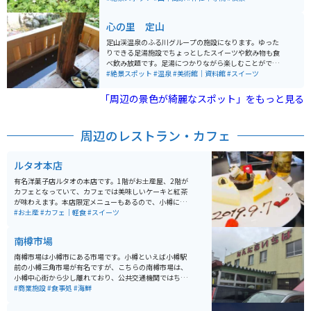
周辺には倉庫を改築したレトロなレストランなどもあり
可愛らしいシマリスがいる「シマリス公園」など見どこ
観光スポットとしても人気があります。
ろが多く、日中訪れても楽しめます。
心の里 定山
定山渓温泉のふる川グループの施設になります。ゆった
りできる足湯施設でちょっとしたスイーツや飲み物も食
べ飲み放題です。足湯につかりながら楽しむことができ
ます。自然専門書のライブラリーや静かに読書を嗜む事
#絶景スポット
#温泉
#美術館｜資料館
#スイーツ
もできます。 定山でちょっと休憩したい時にオススメの
スポットです。
「周辺の景色が綺麗なスポット」をもっと見る
周辺のレストラン・カフェ
ルタオ本店
有名洋菓子店ルタオの本店です。1階がお土産屋、2階が
カフェとなっていて、カフェでは美味しいケーキと紅茶
が味わえます。本店限定メニューもあるので、小樽に来
たら必ず寄りたいお店です。あまり知られていません
#お土産
#カフェ｜軽食
#スイーツ
が、スイーツだけでなく紅茶も美味しいので要チェック
を。お土産にも買えるので、オシャレなお土産として紅
南樽市場
茶缶を買っても喜ばれます。
南樽市場は小樽市にある市場です。小樽といえば小樽駅
前の小樽三角市場が有名ですが、こちらの南樽市場は、
小樽中心街から少し離れており、公共交通機関ではちょ
っと行きにくい場所です。その代わり地元住民愛用の穴
#商業施設
#食事処
#海鮮
場スポットであるため、リーズナブルな値段で新鮮な海
産物の他、多数のお店が入っています。