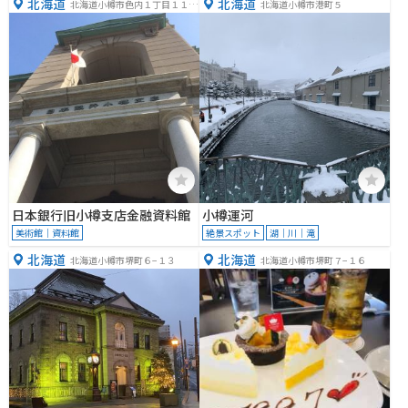
北海道
北海道
北海道小樽市色内１丁目１１
北海道小樽市港町５
−１６
日本銀行旧小樽支店金融資料館
小樽運河
美術館｜資料館
絶景スポット
湖｜川｜滝
北海道
北海道
北海道小樽市堺町６−１３
北海道小樽市堺町７−１６