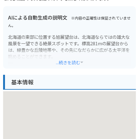
AIによる自動生成の説明文
※内容の正確性は保証されていませ
ん。
北海道の東部に位置する旭展望台は、北海道ならではの雄大な
風景を一望できる絶景スポットです。標高281mの展望台から
は、緑豊かな丘陵地帯や、その先になだらかに広がる太平洋を
眺めることができます。
...続きを読む
特に早朝には、天候に恵まれれば、雲海と朝日が織りなす幻想
的な風景を目にすることができます。息をのむ美しさは、早起
基本情報
きして訪れる価値ありです。また、展望台までは、バイクで登
ることができるのも魅力です。風を感じながら、眼下に広がる
絶景を独り占めする体験は格別です。ただし、道幅が狭くカー
ブも多いので、運転には十分注意してください。
周辺には、キャンプ場や温泉施設などもあり、自然を満喫しな
がらゆったりと過ごすことができます。雄大な自然と触れ合い
たい方にはぴったりの観光スポットです。