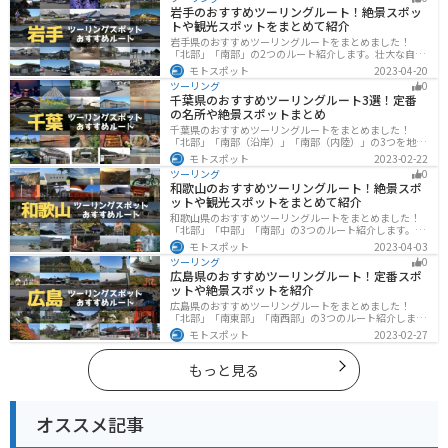
こを楽しみながら、北海道の自然を満喫できる魅力的な
岩手のおすすめツーリングルート！絶景スポッ
スポットです。
トや観光スポットをまとめて紹介
岩手県のおすすめツーリングルートをまとめました！
「北部」「南部」の2つのルート紹介します。壮大な自然
や歴史的な観光スポットが多く存在するので楽しめま
モトスポット
2023-04-20
す。バイクで岩手県にツーリングに行く際は参考にして
ツーリング
0
ください。
千葉県のおすすめツーリングルート3選！定番
の名所や絶景スポットまとめ
千葉県のおすすめツーリングルートをまとめました！
「北部」「南部（沿岸）」「南部（内陸）」の3つを地域
別で紹介します！千葉は首都圏からのアクセスも良く、
モトスポット
2023-02-22
海と山どちらも堪能できるのでツーリングには最適な場
ツーリング
0
所です。
和歌山のおすすめツーリングルート！絶景スポ
ットや観光スポットをまとめて紹介
和歌山県のおすすめツーリングルートをまとめました！
「北部」「中部」「南部」の3つのルート紹介します。海
と山に囲まれた自然豊かなエリアが広がり、様々な楽し
モトスポット
2023-04-03
み方ができます。バイクで和歌山県にツーリングに行く
ツーリング
0
際は参考にしてください。
広島県のおすすめツーリングルート！定番スポ
ットや絶景スポットを紹介
広島県のおすすめツーリングルートをまとめました！
「北部」「南東部」「南西部」の3つのルート紹介しま
す。自然豊かな山と海だけでなく、歴史的価値のある建
モトスポット
2023-02-27
造物も多数あるので、飽きることなくツーリングを堪能
できます。バイクで広島県にツーリングに行く際は参考
にしてください。
もっと見る
オススメ記事