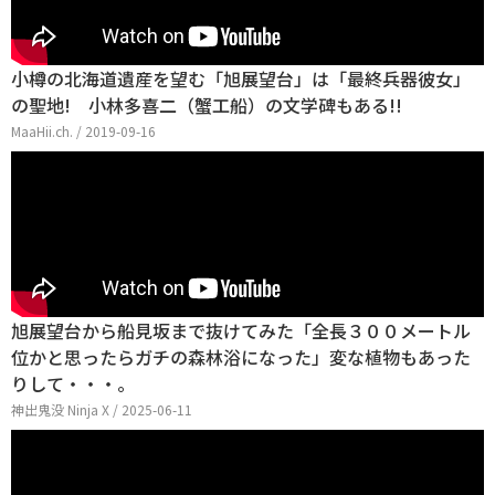
小樽の北海道遺産を望む「旭展望台」は「最終兵器彼女」
の聖地! 小林多喜二（蟹工船）の文学碑もある!!
MaaHii.ch. / 2019-09-16
旭展望台から船見坂まで抜けてみた「全長３００メートル
位かと思ったらガチの森林浴になった」変な植物もあった
りして・・・。
神出鬼没 Ninja X / 2025-06-11