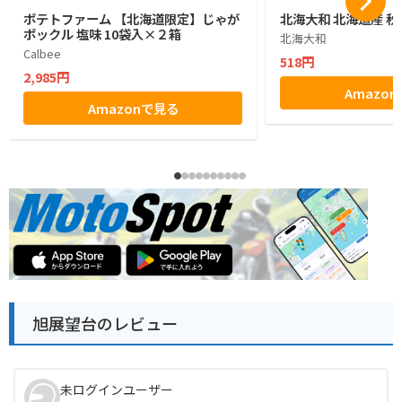
ポテトファーム 【北海道限定】じゃが
北海大和 北海道産 秋
ポックル 塩味 10袋入×２箱
北海大和
Calbee
518円
2,985円
Amazo
Amazonで見る
旭展望台のレビュー
未ログインユーザー