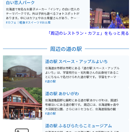
白い恋人パーク
北海道で有名なお菓子メーカー「イシヤ」の白い恋人の
テーマパークです。外は子供も遊べるフォトスポットが
あります。中にはカフェやお土産屋さんがあり、ケーキ
や、パフェを楽しめます。工場が併設しているので有料
#カフェ｜軽食
#スイーツ
#お土産
で工場見学もできます。
「周辺のレストラン・カフェ」をもっと見る
周辺の道の駅
道の駅 スペース・アップルよいち
北海道余市郡余市町にある「道の駅 スペース・アップル
よいち」は、宇宙飛行士・毛利衛さんの出身地であるこ
とにちなんで名付けられた道の駅です。 宇宙をテーマに
した展示や宇宙食の販売コーナーなどがあり、子供から
#道の駅
大人まで楽しむことができます。 特に、宇宙飛行士訓練
シミュレーターは、実際に宇宙空間を疑似体験できる人
道の駅 あかいがわ
気のアトラクションです。 また、地元余市産の新鮮な農
産物や海産物を販売する直売所も併設されており、お土
北海道亀田郡七飯町にある道の駅 あかいがわは、国道5
産探しにも最適です。 バイクで訪れる際は、駐車場も広
号線沿いにある道の駅です。 周辺には、北海道駒ヶ岳や
く停めやすいので安心です。 道の駅周辺には、ニッカウ
大沼国定公園、さらにはニセコなど、北海道屈指の観光
ヰスキー余市蒸溜所など、観光スポットも点在している
スポットへのアクセスも良好です。 道の駅には、地元の
#道の駅
ので、合わせて訪れるのもおすすめです。
農産物直売所があり、新鮮な野菜や果物を購入できま
す。 また、レストランでは、地元の食材を使った料理を
道の駅 ふるびらたらこミュージアム
楽しむことができます。 バイクで訪れる場合、駐車場も
広く休憩場所としても最適です。 周辺の観光道路も走り