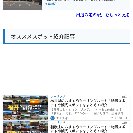
とができます。また、道の駅から少し足を延ばせば、然
ストランや特産品販売所があり、地元の新鮮な海産物や
#道の駅
別湖やナイタイ高原牧場など、自然豊かな観光スポット
農産物を味わえます。お土産にぴったりの海産物の加工
も点在しています。
品なども充実しています。 バイクで訪れる際は、駐車場
「周辺の道の駅」をもっと見る
からオホーツク海を眺めることができます。周辺には、
濤沸湖や能取湖など、自然豊かな観光スポットが多く点
在しており、ツーリングの拠点としてもおすすめです。
春には広大な芝生の広場にタンポポが一面に咲き乱れ、
オススメスポット紹介記事
夏にはオホーツク海を望むキャンプ場でゆったりと過ご
すことができます。秋には周囲の山々が紅葉で色づき、
冬には流氷が押し寄せるなど、四季折々の魅力を楽しめ
るのも魅力です。
ツーリング
1
福井県のおすすめツーリングルート！絶景スポ
ットや観光スポットをまとめて紹介
福井県のおすすめツーリングルートをまとめました！
「北部」「南部」の2つのルート紹介します。恐竜や古代
遺跡、温泉地など魅力に溢れるスポットが多数ありま
モトスポット
2023-04-13
す。バイクで福井県にツーリングに行く際は参考にして
ツーリング
0
ください。
和歌山のおすすめツーリングルート！絶景スポ
ットや観光スポットをまとめて紹介