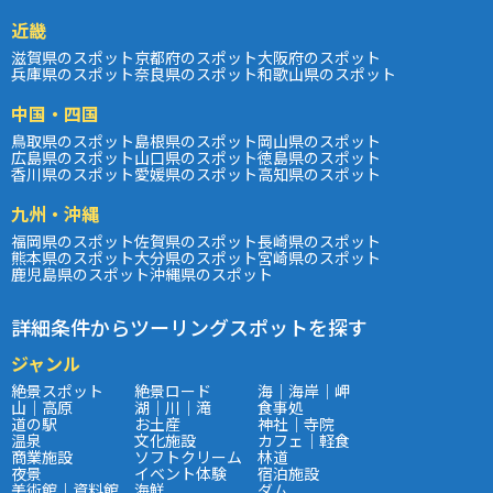
近畿
滋賀県のスポット
京都府のスポット
大阪府のスポット
兵庫県のスポット
奈良県のスポット
和歌山県のスポット
中国・四国
鳥取県のスポット
島根県のスポット
岡山県のスポット
広島県のスポット
山口県のスポット
徳島県のスポット
香川県のスポット
愛媛県のスポット
高知県のスポット
九州・沖縄
福岡県のスポット
佐賀県のスポット
長崎県のスポット
熊本県のスポット
大分県のスポット
宮崎県のスポット
鹿児島県のスポット
沖縄県のスポット
詳細条件からツーリングスポットを探す
ジャンル
絶景スポット
絶景ロード
海｜海岸｜岬
山｜高原
湖｜川｜滝
食事処
道の駅
お土産
神社｜寺院
温泉
文化施設
カフェ｜軽食
商業施設
ソフトクリーム
林道
夜景
イベント体験
宿泊施設
美術館｜資料館
海鮮
ダム