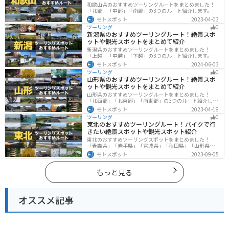
和歌山県のおすすめツーリングルートをまとめました！
「北部」「中部」「南部」の3つのルート紹介します。海
と山に囲まれた自然豊かなエリアが広がり、様々な楽し
モトスポット
2023-04-03
み方ができます。バイクで和歌山県にツーリングに行く
ツーリング
0
際は参考にしてください。
新潟県のおすすめツーリングルート！絶景スポ
ットや観光スポットをまとめて紹介
新潟県のおすすめツーリングルートをまとめました！
「上越」「中越」「下越」の3つのルート紹介します。自
然豊かな山と海、グルメも充実しており、自然を満喫す
モトスポット
2024-06-03
るツーリングができます。バイクで新潟県にツーリング
ツーリング
0
に行く際は参考にしてください。
山形県のおすすめツーリングルート！絶景スポ
ットや観光スポットをまとめて紹介
山形県のおすすめツーリングルートをまとめました！
「北西部」「北東部」「南東部」の3つのルート紹介しま
す。豊かな自然と歴史的な観光スポット、山と海どちら
モトスポット
2023-04-18
も堪能できるスポットが多数あります。バイクで山形県
ツーリング
0
にツーリングに行く際は参考にしてください。
東北のおすすめツーリングルート！バイクで行
きたい絶景スポットや観光スポット紹介
東北のおすすめツーリングスポットをまとめました！
「青森県」「岩手県」「宮城県」「秋田県」「山形県」
「福島県」の各県の観光地紹介します。自然豊かな山々
モトスポット
2023-09-05
や湖、温泉地が点在し、四季折々の景色を楽しめるスポ
ットが多数あります。バイクで東北にツーリングに行く
際は参考にしてください。
もっと見る
オススメ記事