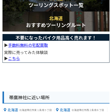
ツーリングスポット一覧
北海道
おすすめツーリングルート
不要になったバイク用品高く売れます！
▶︎
手数料無料の宅配買取
実際に売ってみた体験談
▶︎
こちら
帯廣神社に近い場所
北海道
北海道
北海道帯広市東１条南５丁目１
北海道帯広市西２条南６丁目