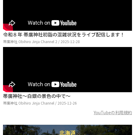
令和８年 帯廣神社初詣の混雑状況をライブ配信します！
帯廣神社 Obihiro Jinja Channel 2 / 2025-12-28
帯廣神社〜白銀の景色の中で〜
帯廣神社 Obihiro Jinja Channel / 2025-12-26
YouTubeの利用規約
北海道