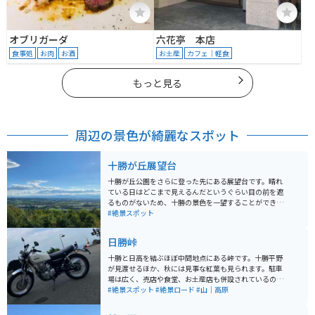
オブリガーダ
六花亭 本店
食事処
お肉
お酒
お土産
カフェ｜軽食
もっと見る
周辺の景色が綺麗なスポット
十勝が丘展望台
十勝が丘公園をさらに登った先にある展望台です。晴れ
ている日はどこまで見えるんだというぐらい目の前を遮
るものがないため、十勝の景色を一望することができま
す。遠くに日高山脈が見えることもあり、十勝地方屈指
#絶景スポット
の絶景スポットになっています。雄大さが感じられるス
ポットです。
日勝峠
十勝と日高を結ぶほぼ中間地点にある峠です。十勝平野
が見渡せるほか、秋には見事な紅葉も見られます。駐車
場は広く、売店や食堂、お土産店も併設されているの
で、休憩や食事、買い物のついでに立ち寄ることもでき
#絶景スポット
#絶景ロード
#山｜高原
ます。