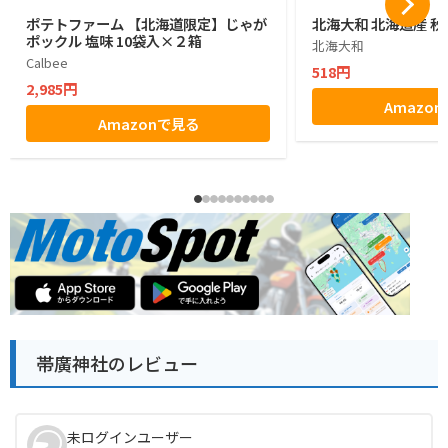
ポテトファーム 【北海道限定】じゃが
北海大和 北海道産 秋
ポックル 塩味 10袋入×２箱
北海大和
Calbee
518円
2,985円
Amazo
Amazonで見る
帯廣神社のレビュー
未ログインユーザー