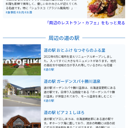
料理も新鮮で美味しく、優しいおかみさんが迎えてくれ
る名店です。特に「シュラスコ（ブラジル風焼肉）」は
絶品で、肉は柔らかく肉汁がじゅわっと溢れ出します。
#食事処
#お肉
#お酒
「ゆり根の素揚げ」も他とは違う旨さ、大きさで、必須
メニューです。店は小さく席数も少ないため、開店時を
「周辺のレストラン・カフェ」をもっと見る
ねらって行くのがオススメです。前菜やパスタ、お酒も
豊富でメニュー選びも楽しめます。
周辺の道の駅
道の駅 おとふけ なつぞらのふる里
2022年4月に場所を変えリニューアルオープンしまし
た。 入ってすぐに大きなモニュメントがあります。 地元
の高校生や地域の方が手入れ等しているきれいな花壇と
共に出迎えてくれます。 軽食だけではなく食事処が充実
#道の駅
していて、十勝管内のお店も多数出店しています。 道の
駅ならではの地元で採れた野菜や花などの農畜産物を販
道の駅 ガーデンスパ十勝川温泉
売しています。 遊具などが置かれたキッズコーナーがあ
るため、ドライブに疲れた子どもたちも気晴らしできそ
道の駅 ガーデンスパ十勝川温泉は、北海道音更町にある
うです。 敷地内には、ドラマ「なつぞら」の再現エリア
道の駅です。日帰り入浴施設である「ガーデンスパ十勝
があり、世界観そのままで、ドラマの中に入った気分に
川温泉」が併設されており、モール温泉を楽しむことが
なれます。 高速道路のICから近いため、アクセスのしや
できます。モール温泉は植物性の有機物を多く含む温泉
#道の駅
すさはバッチリです。
で、肌に滑らかで湯冷めしにくいのが特徴です。 道の駅
には、地元の農産物直売所やレストランもあり、十勝地
道の駅 ピア２１しほろ
方の特産品を味わうことができます。特に、十勝産の小
麦を使ったパンやスイーツはおすすめです。バイクで訪
道の駅 ピア21しほろは、北海道網走郡にある道の駅で
れる際は、広々とした駐車場があるので安心です。周辺
す。オホーツク海に面しており、流氷の時期には目の前
には、広大な畑が広がり、北海道らしい風景を楽しむこ
に広がる流氷群を見ることができます。 道の駅には、レ