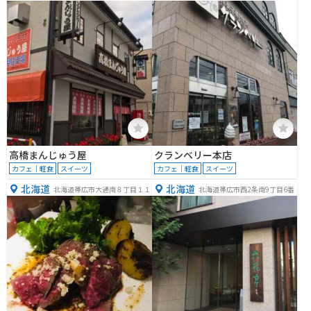
９−４
高橋まんじゅう屋
クランベリー本店
カフェ｜軽食
スイーツ
カフェ｜軽食
スイーツ
北海道
北海道
北海道帯広市大通南８丁目１１
北海道帯広市西2条南9丁目6番