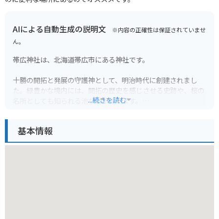
AIによる自動生成の説明文
※内容の正確性は保証されていませ
ん。
帯広神社は、北海道帯広市にある神社です。
十勝の開拓と発展の守護神として、明治時代に創建されまし
た。緑豊かな境内には、開拓の歴史を感じさせる史跡や、桜の
...続きを読む
名所としても知られる池などがあります。
例祭は9月に行われ、多くの人で賑わいます。帯広駅から車で
基本情報
約10分とアクセスも良く、観光の際に立ち寄るのに最適な場所
です。
【バイクで行く場合】
駐車場は広く、バイクも駐車しやすいです。帯広市内を観光す
る際の拠点としても便利です。