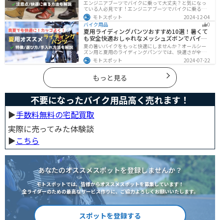
エンジニアブーツでバイクに乗って大丈夫？と気になっ
ている人必見です！エンジニアブーツでバイクに乗るメ
リットデメリット、おすすめのブーツまで徹底解説しま
モトスポット
2024-12-04
す。ファッション性が高く、バイクに乗っている時もそ
バイク用品
0
うじゃない時もかっこよくキメたい人にオススメです。
夏用ライディングパンツおすすめ10選！暑くて
も安全快適おしゃれなメッシュズボンでバイク
に乗ろう
夏の暑いバイクをもっと快適にしませんか？オールシー
ズン用と夏用のライディングパンツでは、快適さが全然
違います。生地の大半がメッシュ素材で作られた夏用で
モトスポット
2024-07-22
は通気性・透湿性に優れており、熱気を逃しつつ汗をし
っかりと乾かしてくれます。そんな夏用ライディングパ
ンツの選び方や特徴オススメ商品をまとめました。
もっと見る
不要になったバイク用品高く売れます！
▶︎
手数料無料の宅配買取
実際に売ってみた体験談
▶︎
こちら
あなたのオススメスポットを登録しませんか？
モトスポットでは、皆様からオススメスポットを募集しています！
全ライダーのための最高なサービス作りに、ご協力よろしくお願いいたします。
スポットを登録する