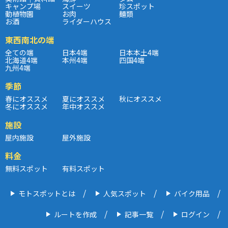
キャンプ場
スイーツ
珍スポット
動植物園
お肉
麺類
お酒
ライダーハウス
東西南北の端
全ての端
日本4端
日本本土4端
北海道4端
本州4端
四国4端
九州4端
季節
春にオススメ
夏にオススメ
秋にオススメ
冬にオススメ
年中オススメ
施設
屋内施設
屋外施設
料金
無料スポット
有料スポット
モトスポットとは
人気スポット
バイク用品
ルートを作成
記事一覧
ログイン