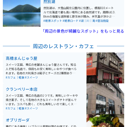
然別湖
然別湖は、大雪山国立公園内に位置し、標高810メート
ルで北海道で最も高い場所にある自然湖です。周囲は13.
8kmの複雑な湖岸線と原生林が囲み、弁天島が浮かぶ自
然豊かな環境にあります。 湖は約3万年前の噴火によっ
#絶景スポット
#絶景ロード
#湖｜川｜滝
#宿泊施設
て形成され、周囲は複雑な湖岸線と9つの湾を形成して
います。湖は透明度が国内有数で、天望山が湖面に映る
「周辺の景色が綺麗なスポット」をもっと見る
形から「唇山」とも呼ばれ、シンボルとなっています。
また、生きた化石とも言われるエゾナキウサギ、ミサ
ゴ、オジロワシ、クマゲラ、アオサギなどの貴重な野生
周辺のレストラン・カフェ
動物も生息しています。
高橋まんじゅう屋
スイーツ王国、帯広の老舗まんじゅう屋さんです。知る
人ぞ知る名店で、値段もお安く美味しいおやつが食べら
れます。名物の大判焼きは餡子とチーズの2種類あり、ど
ちらも美味しいです。小腹が空いている人には肉まんも
#カフェ｜軽食
#スイーツ
オススメです。どれも生地がもちもちで、やみつきにな
ります。
クランベリー本店
スイーツ王国、帯広の名店の1つです。美味しいケーキや
焼き菓子、そして名物の大きなスイートポテトが並んで
います。コスパも良く、どれも美味しいので楽しくスイ
ーツを満喫できます。席数は少ないですがイートインス
#カフェ｜軽食
#スイーツ
ペースもあり、買った商品をその場で食べることもでき
ます。しっとり系のスイートポテトがとにかく美味しい
オブリガーダ
のでオススメです。
帯広にある美味しいブラジル家庭料理のお店です。どの