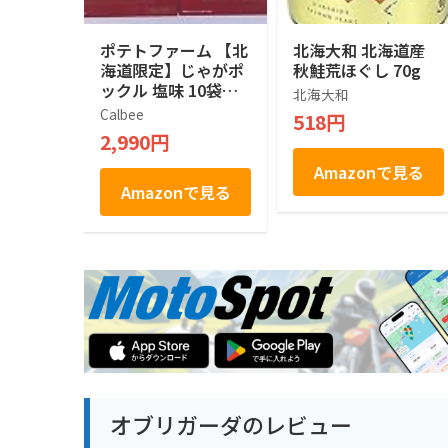
ポテトファーム 【北
北海大和 北海道産
海道限定】じゃがポ
秋鮭荒ほぐし 70g
ックル 塩味 10袋入
北海大和
×２箱
Calbee
518円
2,990円
Amazonで見る
Amazonで見る
オブリガーダのレビュー