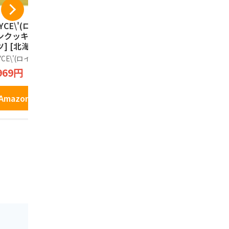
YCE\'(ロイズ) バ
カルビーポテト【新
カルビー 
ンクッキー[ココナ
パッケージ】ぽてコ
ーム じゃ
ツ] [北海道スイー
タン 96g（16g*6
塩味 （大）1
 25個 (x 1)
袋）1箱
袋入
YCE\'(ロイズ)
Calbee
じゃがポック
969円
1,600円
1,798円
Amazonで見る
Amazonで見る
Amazo