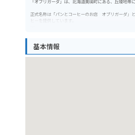
「オブリガーダ」は、北海道美瑛町にある、丘陵地帯
正式名称は「パンとコーヒーのお店 オブリガーダ」
ヒーを提供しています。
特に人気なのは、美瑛産の小麦「はるゆたか」を100
基本情報
店内はこぢんまりとしていますが、窓から眺める丘の
バイクで行く際は、駐車場はそれほど広くないため、
また、丘陵地帯にあるため、風を遮るものが少なく、