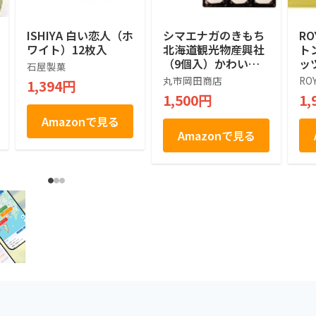
ISHIYA 白い恋人（ホ
シマエナガのきもち
RO
ワイト）12枚入
北海道観光物産興社
ト
（9個入）かわいい
ッ
石屋製菓
シマエナガ (1箱)
ツ]
丸市岡田商店
RO
1,394円
1,500円
1,
Amazonで見る
Amazonで見る