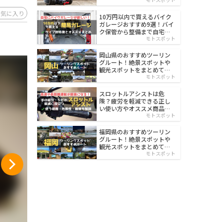
イルド
お気に入り
10万円以内で買えるバイク
ガレージおすすめ9選！バイ
ク保管から整備まで自宅で
楽々
モトスポット
岡山県のおすすめツーリン
グルート！絶景スポットや
観光スポットをまとめて紹
介
モトスポット
スロットルアシストは危
険？疲労を軽減できる正し
い使い方やオススメ商品を
紹介
モトスポット
福岡県のおすすめツーリン
グルート！絶景スポットや
観光スポットをまとめて紹
介
モトスポット