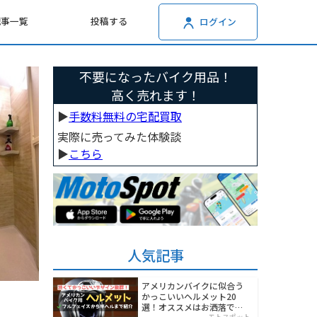
記事一覧
投稿する
ログイン
不要になったバイク用品！
高く売れます！
▶︎
手数料無料の宅配買取
実際に売ってみた体験談
▶︎
こちら
人気記事
アメリカンバイクに似合う
かっこいいヘルメット20
選！オススメはお洒落でワ
モトスポット