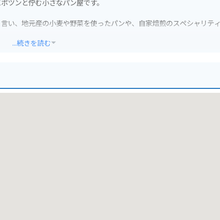
にポツンと佇む小さなパン屋です。
と言い、地元産の小麦や野菜を使ったパンや、自家焙煎のスペシャリテ
...続きを読む
%使用した食パン「美瑛の丘」です。
景色と、美味しいパンとコーヒーは、訪れる人々に安らぎを与えてくれ
混雑する時間帯は避けた方が良いかもしれません。
冬場は特に寒さ対策をしっかりしていくことをおすすめします。