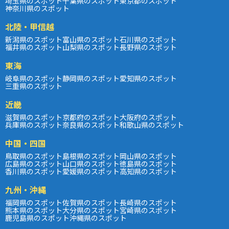
埼玉県のスポット
千葉県のスポット
東京都のスポット
神奈川県のスポット
北陸・甲信越
新潟県のスポット
富山県のスポット
石川県のスポット
福井県のスポット
山梨県のスポット
長野県のスポット
東海
岐阜県のスポット
静岡県のスポット
愛知県のスポット
三重県のスポット
近畿
滋賀県のスポット
京都府のスポット
大阪府のスポット
兵庫県のスポット
奈良県のスポット
和歌山県のスポット
中国・四国
鳥取県のスポット
島根県のスポット
岡山県のスポット
広島県のスポット
山口県のスポット
徳島県のスポット
香川県のスポット
愛媛県のスポット
高知県のスポット
九州・沖縄
福岡県のスポット
佐賀県のスポット
長崎県のスポット
熊本県のスポット
大分県のスポット
宮崎県のスポット
鹿児島県のスポット
沖縄県のスポット