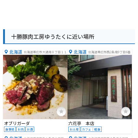
十勝豚肉工房ゆうたくに近い場所
北海道
北海道
北海道帯広市大通南８丁目１１
北海道帯広市西2条南9丁目6番
オブリガーダ
六花亭 本店
食事処
お肉
お酒
お土産
カフェ｜軽食