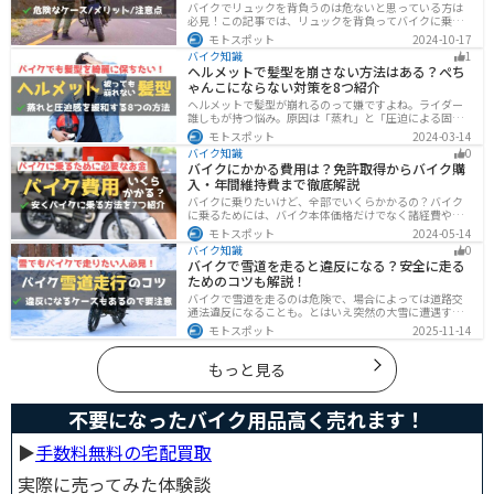
バイクでリュックを背負うのは危ないと思っている方は
必見！この記事では、リュックを背負ってバイクに乗る
リスクと、安全な方法を紹介しています。実は、荷物の
モトスポット
2024-10-17
量や配置を工夫することで、安全にリュックを使用する
バイク知識
1
ことが可能です。この記事を読めば、バイク乗車時にリ
ヘルメットで髪型を崩さない方法はある？ぺち
ュックを安全に使う方法がわかります。
ゃんこにならない対策を8つ紹介
ヘルメットで髪型が崩れるのって嫌ですよね。ライダー
誰しもが持つ悩み。原因は「蒸れ」と「圧迫による固
定」です。原因に対してしっかりと対策すればヘルメッ
モトスポット
2024-03-14
トを被っても髪型を崩さなくすることは可能です。今回
バイク知識
0
はその方法をまとめました。バイクに乗って髪型が崩れ
バイクにかかる費用は？免許取得からバイク購
るのが気になるという人は、参考にしてください。
入・年間維持費まで徹底解説
バイクに乗りたいけど、全部でいくらかかるの？バイク
に乗るためには、バイク本体価格だけでなく諸経費や税
金、免許取得費用、ライディングギア、メンテナンス
モトスポット
2024-05-14
代、駐車場代などの年間維持費もかかります。この記事
バイク知識
0
ではバイクに乗るための全ての費用をまとめました。ま
バイクで雪道を走ると違反になる？安全に走る
た、できるだけ安く抑えるコツも紹介するので参考にし
ためのコツも解説！
て下さい。
バイクで雪道を走るのは危険で、場合によっては道路交
通法違反になることも。とはいえ突然の大雪に遭遇する
こともあります。この記事では、雪道で転倒しないため
モトスポット
2025-11-14
の走り方のコツや滑り止め対策、雪道に強いバイクの特
徴まで詳しく解説します。
もっと見る
不要になったバイク用品高く売れます！
▶︎
手数料無料の宅配買取
実際に売ってみた体験談