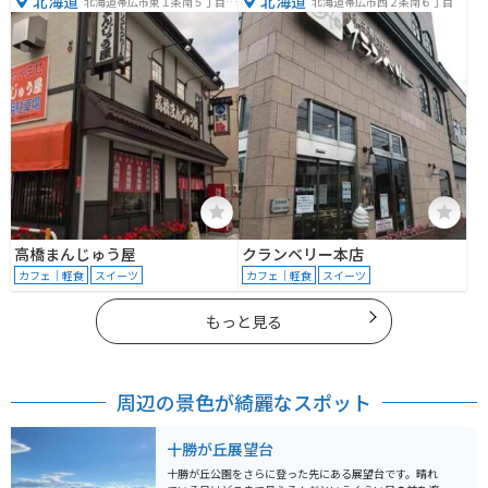
北海道
北海道
北海道帯広市東１条南５丁目１
北海道帯広市西２条南６丁目
９−４
高橋まんじゅう屋
クランベリー本店
カフェ｜軽食
スイーツ
カフェ｜軽食
スイーツ
もっと見る
周辺の景色が綺麗なスポット
十勝が丘展望台
十勝が丘公園をさらに登った先にある展望台です。晴れ