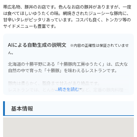
帯広名物、豚丼のお店です。色んなお店の豚丼がありますが、一度
は食べてほしいゆうたくの味。網焼きされたジューシーな豚肉に、
甘辛いタレがピッタリあっています。コスパも良く、トンカツ等の
サイドメニューも豊富です。
AIによる自動生成の説明文
※内容の正確性は保証されていませ
ん。
北海道の十勝平野にある「十勝豚肉工房ゆうたく」は、広大な
自然の中で育った「十勝豚」を味わえるレストランです。
豚肉は柔らかく、脂身まで甘みがあり絶品です。
...続きを読む
レストランでは、とんかつや生姜焼きなど、定番の豚肉料理が
楽しめます。
特に、厚切りなのに柔らかくジューシーな「厚切りロースカツ
基本情報
定食」は一番人気です。
広々とした店内には、カウンター席とテーブル席があり、家族
連れでもゆっくりと食事を楽しめます。
また、売店では、ソーセージやベーコンなどの加工品も販売し