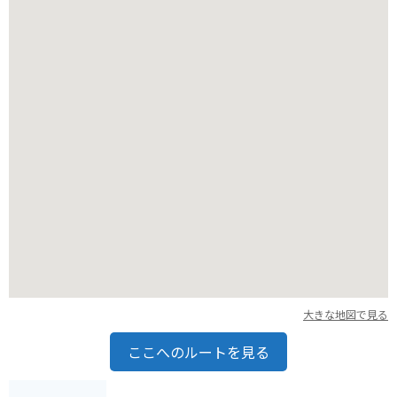
ているので、お土産にも最適です。
バイクで行く場合は、広大な十勝平野を眺めながらのツーリン
グが楽しめます。
駐車場も広いので、駐車スペースの心配なく立ち寄ることがで
きます。
ただし、人気店のため、お昼時は混雑が予想されるので、時間
に余裕を持って行くことをおすすめします。
大きな地図で見る
ここへのルートを見る