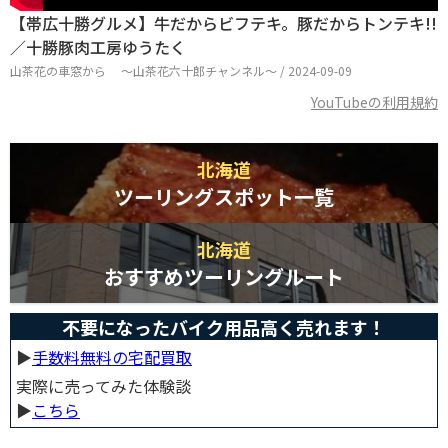
【帯広十勝グルメ】牛だからビフテキ。豚だからトンテキ!!
／十勝豚肉工房ゆうたく
山茶花の車窓から ～山茶花六十郎チャンネル～ / 2024-09-09
YouTubeの利用規約
北海道
ツーリングスポット一覧
北海道
おすすめツーリングルート
不要になったバイク用品高く売れます！
▶︎
手数料無料の宅配買取
実際に売ってみた体験談
▶︎
こちら