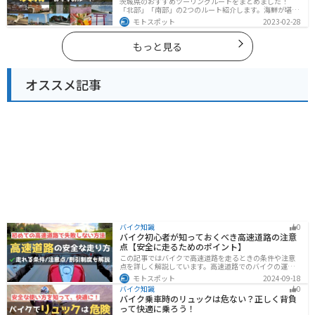
茨城県のおすすめツーリングルートをまとめました！
「北部」「南部」の2つのルート紹介します。海鮮が堪能
できる港や梅の景勝地、自然豊かな山々があるのでツー
モトスポット
2023-02-28
リングにもってこいです。バイクで茨城県にツーリング
に行く際は参考にしてください。
もっと見る
オススメ記事
バイク知識
0
バイク初心者が知っておくべき高速道路の注意
点【安全に走るためのポイント】
この記事ではバイクで高速道路を走るときの条件や注意
点を詳しく解説しています。高速道路でのバイクの運転
に不安を感じていませんか？実は安全に運転するには、
モトスポット
2024-09-18
走行条件や注意点を正しく理解することが大切です。高
バイク知識
0
速道路でも安全にバイクの運転を楽しむ方法を紹介しま
バイク乗車時のリュックは危ない？正しく背負
す！
って快適に乗ろう！