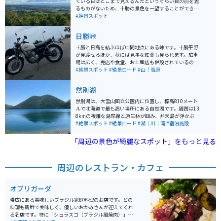
ている日はどこまで見えるんだというぐらい目の前を遮
るものがないため、十勝の景色を一望することができま
す。遠くに日高山脈が見えることもあり、十勝地方屈指
#絶景スポット
の絶景スポットになっています。雄大さが感じられるス
ポットです。
日勝峠
十勝と日高を結ぶほぼ中間地点にある峠です。十勝平野
が見渡せるほか、秋には見事な紅葉も見られます。駐車
場は広く、売店や食堂、お土産店も併設されているの
で、休憩や食事、買い物のついでに立ち寄ることもでき
#絶景スポット
#絶景ロード
#山｜高原
ます。
然別湖
然別湖は、大雪山国立公園内に位置し、標高810メート
ルで北海道で最も高い場所にある自然湖です。周囲は13.
8kmの複雑な湖岸線と原生林が囲み、弁天島が浮かぶ自
然豊かな環境にあります。 湖は約3万年前の噴火によっ
#絶景スポット
#絶景ロード
#湖｜川｜滝
#宿泊施設
て形成され、周囲は複雑な湖岸線と9つの湾を形成して
います。湖は透明度が国内有数で、天望山が湖面に映る
「周辺の景色が綺麗なスポット」をもっと見る
形から「唇山」とも呼ばれ、シンボルとなっています。
また、生きた化石とも言われるエゾナキウサギ、ミサ
ゴ、オジロワシ、クマゲラ、アオサギなどの貴重な野生
周辺のレストラン・カフェ
動物も生息しています。
オブリガーダ
帯広にある美味しいブラジル家庭料理のお店です。どの
料理も新鮮で美味しく、優しいおかみさんが迎えてくれ
る名店です。特に「シュラスコ（ブラジル風焼肉）」は