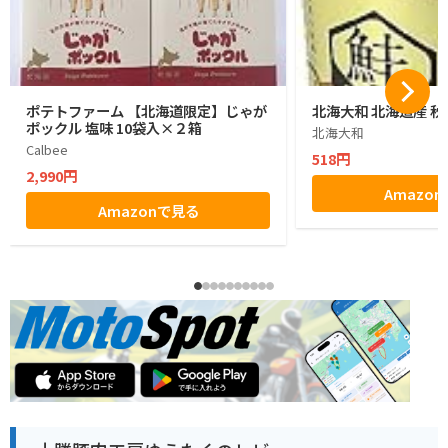
ポテトファーム 【北海道限定】じゃが
北海大和 北海道産 秋
ポックル 塩味 10袋入×２箱
北海大和
Calbee
518円
2,990円
Amazo
Amazonで見る