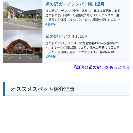
駅ならではの地元で採れた野菜や花などの農畜産物を販
道の駅 ガーデンスパ十勝川温泉
売しています。 遊具などが置かれたキッズコーナーがあ
るため、ドライブに疲れた子どもたちも気晴らしできそ
道の駅 ガーデンスパ十勝川温泉は、北海道音更町にある
うです。 敷地内には、ドラマ「なつぞら」の再現エリア
道の駅です。日帰り入浴施設である「ガーデンスパ十勝
があり、世界観そのままで、ドラマの中に入った気分に
川温泉」が併設されており、モール温泉を楽しむことが
なれます。 高速道路のICから近いため、アクセスのしや
できます。モール温泉は植物性の有機物を多く含む温泉
#道の駅
すさはバッチリです。
で、肌に滑らかで湯冷めしにくいのが特徴です。 道の駅
には、地元の農産物直売所やレストランもあり、十勝地
道の駅 ピア２１しほろ
方の特産品を味わうことができます。特に、十勝産の小
麦を使ったパンやスイーツはおすすめです。バイクで訪
道の駅 ピア21しほろは、北海道網走郡にある道の駅で
れる際は、広々とした駐車場があるので安心です。周辺
す。オホーツク海に面しており、流氷の時期には目の前
には、広大な畑が広がり、北海道らしい風景を楽しむこ
に広がる流氷群を見ることができます。 道の駅には、レ
とができます。また、道の駅から少し足を延ばせば、然
ストランや特産品販売所があり、地元の新鮮な海産物や
#道の駅
別湖やナイタイ高原牧場など、自然豊かな観光スポット
農産物を味わえます。お土産にぴったりの海産物の加工
も点在しています。
品なども充実しています。 バイクで訪れる際は、駐車場
「周辺の道の駅」をもっと見る
からオホーツク海を眺めることができます。周辺には、
濤沸湖や能取湖など、自然豊かな観光スポットが多く点
在しており、ツーリングの拠点としてもおすすめです。
春には広大な芝生の広場にタンポポが一面に咲き乱れ、
オススメスポット紹介記事
夏にはオホーツク海を望むキャンプ場でゆったりと過ご
すことができます。秋には周囲の山々が紅葉で色づき、
冬には流氷が押し寄せるなど、四季折々の魅力を楽しめ
るのも魅力です。