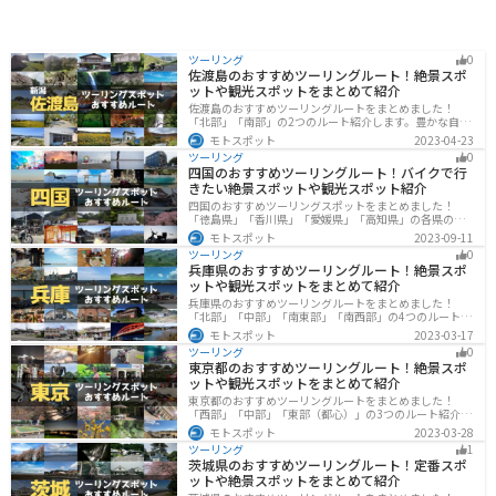
ツーリング
0
佐渡島のおすすめツーリングルート！絶景スポ
ットや観光スポットをまとめて紹介
佐渡島のおすすめツーリングルートをまとめました！
「北部」「南部」の2つのルート紹介します。豊かな自然
と歴史的なスポット、トキなどの貴重な動物を見られる
モトスポット
2023-04-23
スポットが多数あります。バイクで佐渡島にツーリング
ツーリング
0
に行く際は参考にしてください。
四国のおすすめツーリングルート！バイクで行
きたい絶景スポットや観光スポット紹介
四国のおすすめツーリングスポットをまとめました！
「徳島県」「香川県」「愛媛県」「高知県」の各県の観
光地紹介します。自然豊かな山々や湖、温泉地が点在
モトスポット
2023-09-11
し、四季折々の景色を楽しめるスポットが多数ありま
ツーリング
0
す。バイクで四国にツーリングに行く際は参考にしてく
兵庫県のおすすめツーリングルート！絶景スポ
ださい。
ットや観光スポットをまとめて紹介
兵庫県のおすすめツーリングルートをまとめました！
「北部」「中部」「南東部」「南西部」の4つのルート紹
介します。自然豊かな山を堪能できる北部と中部、街中
モトスポット
2023-03-17
で海辺の南部と違った楽しみ方ができます。バイクで兵
ツーリング
0
庫県にツーリングに行く際は参考にしてください。
東京都のおすすめツーリングルート！絶景スポ
ットや観光スポットをまとめて紹介
東京都のおすすめツーリングルートをまとめました！
「西部」「中部」「東部（都心）」の3つのルート紹介し
ます。西に行けば奥多摩の自然、東に行けば都心スポッ
モトスポット
2023-03-28
トと、自然も街も楽しめるスポットが多数あります。バ
ツーリング
1
イクで東京都にツーリングに行く際は参考にしてくださ
茨城県のおすすめツーリングルート！定番スポ
い。
ットや絶景スポットをまとめて紹介