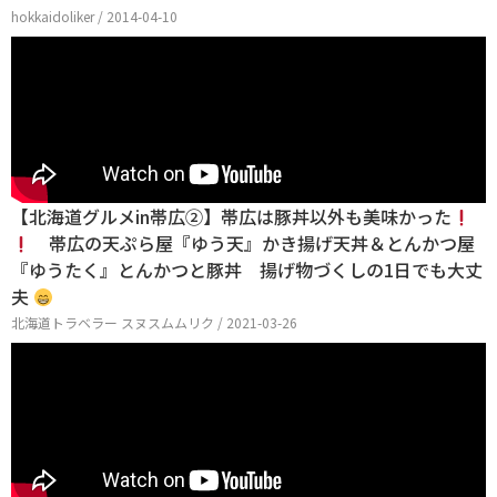
hokkaidoliker / 2014-04-10
【北海道グルメin帯広②】帯広は豚丼以外も美味かった
帯広の天ぷら屋『ゆう天』かき揚げ天丼＆とんかつ屋
『ゆうたく』とんかつと豚丼 揚げ物づくしの1日でも大丈
夫
北海道トラベラー スヌスムムリク / 2021-03-26