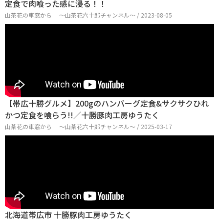
定食で肉喰った感に浸る！！
山茶花の車窓から ～山茶花六十郎チャンネル～ / 2023-08-05
【帯広十勝グルメ】200gのハンバーグ定食&サクサクひれ
かつ定食を喰らう!!／十勝豚肉工房ゆうたく
山茶花の車窓から ～山茶花六十郎チャンネル～ / 2025-03-17
北海道帯広市 十勝豚肉工房ゆうたく