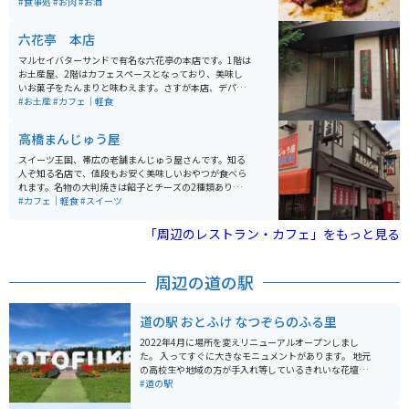
絶品で、肉は柔らかく肉汁がじゅわっと溢れ出します。
#食事処
#お肉
#お酒
「ゆり根の素揚げ」も他とは違う旨さ、大きさで、必須
メニューです。店は小さく席数も少ないため、開店時を
六花亭 本店
ねらって行くのがオススメです。前菜やパスタ、お酒も
豊富でメニュー選びも楽しめます。
マルセイバターサンドで有名な六花亭の本店です。1階は
お土産屋、2階はカフェスペースとなっており、美味し
いお菓子をたんまりと味わえます。さすが本店、デパー
トの北海道展では見たことのない商品も沢山あり、この
#お土産
#カフェ｜軽食
1店だけでお土産が十分揃います。また、1階のイートイ
ンコーナーでは賞味期限3時間の「サクサクパイ」とい
高橋まんじゅう屋
う隠れた名品が味わえますのでぜひご賞味下さい。
スイーツ王国、帯広の老舗まんじゅう屋さんです。知る
人ぞ知る名店で、値段もお安く美味しいおやつが食べら
れます。名物の大判焼きは餡子とチーズの2種類あり、ど
ちらも美味しいです。小腹が空いている人には肉まんも
#カフェ｜軽食
#スイーツ
オススメです。どれも生地がもちもちで、やみつきにな
ります。
「周辺のレストラン・カフェ」をもっと見る
周辺の道の駅
道の駅 おとふけ なつぞらのふる里
2022年4月に場所を変えリニューアルオープンしまし
た。 入ってすぐに大きなモニュメントがあります。 地元
の高校生や地域の方が手入れ等しているきれいな花壇と
共に出迎えてくれます。 軽食だけではなく食事処が充実
#道の駅
していて、十勝管内のお店も多数出店しています。 道の