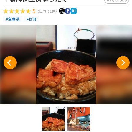
5
（口コミ1件）
#食事処
#お肉