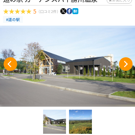
5
（口コミ2件）
#道の駅