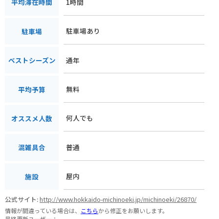
1時間
平均滞在時間
駐車場あり
駐車場
通年
ベストシーズン
無料
平均予算
何人でも
オススメ人数
普通
混雑具合
屋内
施設
公式サイト:
http://www.hokkaido-michinoeki.jp/michinoeki/26870/
情報が間違っている場合は、
こちら
から修正をお願いします。
最終更新ユーザー：