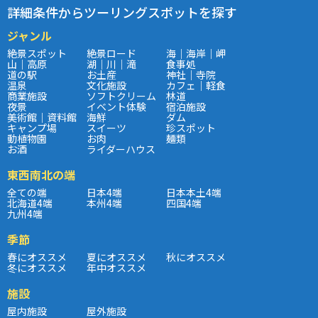
詳細条件からツーリングスポットを探す
ジャンル
絶景スポット
絶景ロード
海｜海岸｜岬
山｜高原
湖｜川｜滝
食事処
道の駅
お土産
神社｜寺院
温泉
文化施設
カフェ｜軽食
商業施設
ソフトクリーム
林道
夜景
イベント体験
宿泊施設
美術館｜資料館
海鮮
ダム
キャンプ場
スイーツ
珍スポット
動植物園
お肉
麺類
お酒
ライダーハウス
東西南北の端
全ての端
日本4端
日本本土4端
北海道4端
本州4端
四国4端
九州4端
季節
春にオススメ
夏にオススメ
秋にオススメ
冬にオススメ
年中オススメ
施設
屋内施設
屋外施設