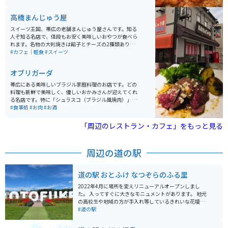
です。
高橋まんじゅう屋
スイーツ王国、帯広の老舗まんじゅう屋さんです。知る
人ぞ知る名店で、値段もお安く美味しいおやつが食べら
れます。名物の大判焼きは餡子とチーズの2種類あり、ど
ちらも美味しいです。小腹が空いている人には肉まんも
#カフェ｜軽食
#スイーツ
オススメです。どれも生地がもちもちで、やみつきにな
ります。
オブリガーダ
帯広にある美味しいブラジル家庭料理のお店です。どの
料理も新鮮で美味しく、優しいおかみさんが迎えてくれ
る名店です。特に「シュラスコ（ブラジル風焼肉）」は
絶品で、肉は柔らかく肉汁がじゅわっと溢れ出します。
#食事処
#お肉
#お酒
「ゆり根の素揚げ」も他とは違う旨さ、大きさで、必須
メニューです。店は小さく席数も少ないため、開店時を
「周辺のレストラン・カフェ」をもっと見る
ねらって行くのがオススメです。前菜やパスタ、お酒も
豊富でメニュー選びも楽しめます。
周辺の道の駅
道の駅 おとふけ なつぞらのふる里
2022年4月に場所を変えリニューアルオープンしまし
た。 入ってすぐに大きなモニュメントがあります。 地元
の高校生や地域の方が手入れ等しているきれいな花壇と
共に出迎えてくれます。 軽食だけではなく食事処が充実
#道の駅
していて、十勝管内のお店も多数出店しています。 道の
駅ならではの地元で採れた野菜や花などの農畜産物を販