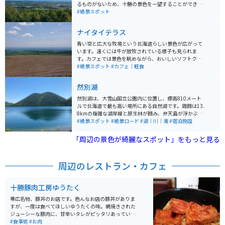
るものがないため、十勝の景色を一望することができま
す。遠くに日高山脈が見えることもあり、十勝地方屈指
#絶景スポット
の絶景スポットになっています。雄大さが感じられるス
ポットです。
ナイタイテラス
青い空と広大な牧場という北海道らしい景色が広がって
います。遠くには牛が放牧されている様子も見られま
す。カフェでは景色を眺めながら、おいしいソフトクリ
ームや軽食を食べることができます。景色を見ながらい
#絶景スポット
#カフェ｜軽食
つまでもぼーっとしていられます。
然別湖
然別湖は、大雪山国立公園内に位置し、標高810メート
ルで北海道で最も高い場所にある自然湖です。周囲は13.
8kmの複雑な湖岸線と原生林が囲み、弁天島が浮かぶ自
然豊かな環境にあります。 湖は約3万年前の噴火によっ
#絶景スポット
#絶景ロード
#湖｜川｜滝
#宿泊施設
て形成され、周囲は複雑な湖岸線と9つの湾を形成して
います。湖は透明度が国内有数で、天望山が湖面に映る
「周辺の景色が綺麗なスポット」をもっと見る
形から「唇山」とも呼ばれ、シンボルとなっています。
また、生きた化石とも言われるエゾナキウサギ、ミサ
ゴ、オジロワシ、クマゲラ、アオサギなどの貴重な野生
周辺のレストラン・カフェ
動物も生息しています。
十勝豚肉工房ゆうたく
帯広名物、豚丼のお店です。色んなお店の豚丼がありま
すが、一度は食べてほしいゆうたくの味。網焼きされた
ジューシーな豚肉に、甘辛いタレがピッタリあっていま
す。コスパも良く、トンカツ等のサイドメニューも豊富
#食事処
#お肉