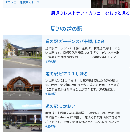
ちらも美味しいです。小腹が空いている人には肉まんも
#カフェ｜軽食
#スイーツ
オススメです。どれも生地がもちもちで、やみつきにな
ります。
「周辺のレストラン・カフェ」をもっと見る
周辺の道の駅
道の駅 ガーデンスパ十勝川温泉
道の駅 ガーデンスパ十勝川温泉は、北海道音更町にある
道の駅です。日帰り入浴施設である「ガーデンスパ十勝
川温泉」が併設されており、モール温泉を楽しむことが
できます。モール温泉は植物性の有機物を多く含む温泉
#道の駅
で、肌に滑らかで湯冷めしにくいのが特徴です。 道の駅
には、地元の農産物直売所やレストランもあり、十勝地
道の駅 ピア２１しほろ
方の特産品を味わうことができます。特に、十勝産の小
麦を使ったパンやスイーツはおすすめです。バイクで訪
道の駅 ピア21しほろは、北海道網走郡にある道の駅で
れる際は、広々とした駐車場があるので安心です。周辺
す。オホーツク海に面しており、流氷の時期には目の前
には、広大な畑が広がり、北海道らしい風景を楽しむこ
に広がる流氷群を見ることができます。 道の駅には、レ
とができます。また、道の駅から少し足を延ばせば、然
ストランや特産品販売所があり、地元の新鮮な海産物や
#道の駅
別湖やナイタイ高原牧場など、自然豊かな観光スポット
農産物を味わえます。お土産にぴったりの海産物の加工
も点在しています。
品なども充実しています。 バイクで訪れる際は、駐車場
道の駅 しかおい
からオホーツク海を眺めることができます。周辺には、
濤沸湖や能取湖など、自然豊かな観光スポットが多く点
北海道上士幌町にある道の駅「しかおい」は、大雪山国
在しており、ツーリングの拠点としてもおすすめです。
立公園の gateway に位置し、雄大な自然を満喫できるス
春には広大な芝生の広場にタンポポが一面に咲き乱れ、
ポットです。 地元の新鮮な食材をふんだんに使ったレス
夏にはオホーツク海を望むキャンプ場でゆったりと過ご
トランでは、鹿肉料理やソフトクリームが人気です。 売
#道の駅
すことができます。秋には周囲の山々が紅葉で色づき、
店には、上士幌産の牛乳やチーズ、ヨーグルトなどの乳