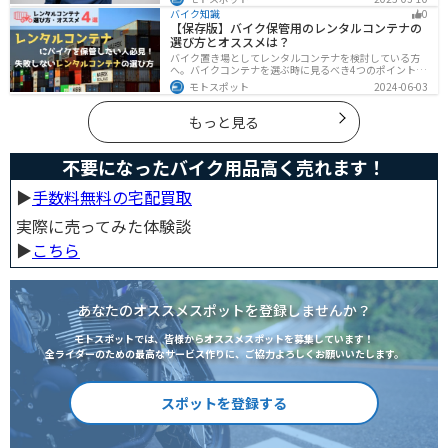
らどうしよう」と心配しているライダーもいるのではな
バイク知識
0
いでしょうか。ライダーヘルメットが禿げる原因になる
【保存版】バイク保管用のレンタルコンテナの
って本当かな・・・ライダーバイクには乗りたいけど抜
選び方とオススメは？
け毛が増えたら困る！ライダーツーリング後に髪のボリ
ュームが減った気がするけど、蒸れは禿げる原因にな
バイク置き場としてレンタルコンテナを検討している方
る？今回はこのような疑問、お悩みにお答えしていきま
へ。バイクコンテナを選ぶ時に見るべき4つのポイントと
す。薄毛が気になるライダーの方はぜひ最後までご覧く
オススメのレンタルコンテナ会社を徹底解説。これさえ
モトスポット
2024-06-03
ださい。モトスポットヘルメットで禿げ
読めば自分に最適なレンタルコンテナを見つけることが
できます。
もっと見る
不要になったバイク用品高く売れます！
▶︎
手数料無料の宅配買取
実際に売ってみた体験談
▶︎
こちら
あなたのオススメスポットを登録しませんか？
モトスポットでは、皆様からオススメスポットを募集しています！
全ライダーのための最高なサービス作りに、ご協力よろしくお願いいたします。
スポットを登録する