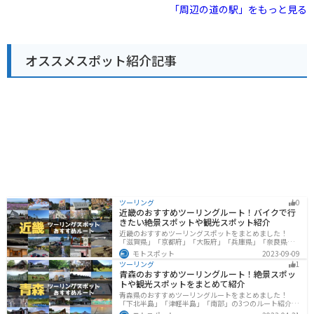
冬には流氷が押し寄せるなど、四季折々の魅力を楽しめ
製品や、地元産の野菜や果物が並びます。 特に、ブラン
「周辺の道の駅」をもっと見る
るのも魅力です。
ド牛「十勝ハーブ牛」を使った商品はおすすめです。 道
の駅から眺める景色は素晴らしく、晴れた日には雄大な
大雪連峰を望むことができます。 周辺には、糠平湖やタ
ウシュベツ川橋梁などの観光スポットもあり、ドライブ
オススメスポット紹介記事
やツーリングの拠点としても最適です。 バイクツーリン
グの場合、道の駅には広々とした駐車場が完備されてい
るので安心です。 周辺の道路は、信号が少なく、景色も
良いため、快適なツーリングを楽しむことができます。
ただし、エゾシカなどの野生動物との遭遇には注意が必
要です。
ツーリング
0
近畿のおすすめツーリングルート！バイクで行
きたい絶景スポットや観光スポット紹介
近畿のおすすめツーリングスポットをまとめました！
「滋賀県」「京都府」「大阪府」「兵庫県」「奈良県」
「和歌山」の各県の観光地紹介します。自然豊かな山々
モトスポット
2023-09-09
や湖、温泉地が点在し、四季折々の景色を楽しめるスポ
ツーリング
1
ットが多数あります。バイクで近畿にツーリングに行く
青森のおすすめツーリングルート！絶景スポッ
際は参考にしてください。
トや観光スポットをまとめて紹介
青森県のおすすめツーリングルートをまとめました！
「下北半島」「津軽半島」「南部」の3つのルート紹介し
ます。自然に恵まれた風光明媚な景色や歴史文化に触れ