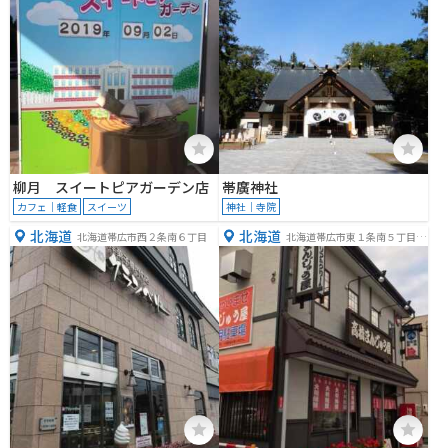
柳月 スイートピアガーデン店
帯廣神社
カフェ｜軽食
スイーツ
神社｜寺院
北海道
北海道
北海道帯広市西２条南６丁目
北海道帯広市東１条南５丁目１
９−４