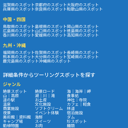
滋賀県のスポット
京都府のスポット
大阪府のスポット
兵庫県のスポット
奈良県のスポット
和歌山県のスポット
中国・四国
鳥取県のスポット
島根県のスポット
岡山県のスポット
広島県のスポット
山口県のスポット
徳島県のスポット
香川県のスポット
愛媛県のスポット
高知県のスポット
九州・沖縄
福岡県のスポット
佐賀県のスポット
長崎県のスポット
熊本県のスポット
大分県のスポット
宮崎県のスポット
鹿児島県のスポット
沖縄県のスポット
詳細条件からツーリングスポットを探す
ジャンル
絶景スポット
絶景ロード
海｜海岸｜岬
山｜高原
湖｜川｜滝
食事処
道の駅
お土産
神社｜寺院
温泉
文化施設
カフェ｜軽食
商業施設
ソフトクリーム
林道
夜景
イベント体験
宿泊施設
美術館｜資料館
海鮮
ダム
キャンプ場
スイーツ
珍スポット
動植物園
お肉
麺類