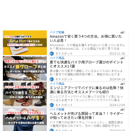
バイク知識
0
Amazonで安く買う4つの方法、お得に買いた
い人必見！
Amazonは、ただ商品を購入すればいいと思っていません
か？実はAmazonには、どんな商品でも安く買う方法が存
在します。この記事では、Amazonでお得に買う方法を4
モトスポット
2022-11-20
つ紹介します！Amazonギフト券をやAmazonポイント、
バイク用品
0
Amazonプライム、タイムセールを活用して安くお得に買
夏でも快適なバイク用グローブ選びのポイント
いましょう。
とオススメ17選
夏は暑いから素手で運転しているなんて人はいませんよ
ね？素手での運転は操作性が悪く、事故の元になりま
す。直射日光が当たり日焼けで余計に暑くなります。夏に
モトスポット
2024-04-26
は夏用グローブを使うことで、素手より涼しく快適にバ
バイク用品
4
イクに乗ることができるので是非使いましょう。
エンジニアブーツでバイクに乗るのは危険？快
適に乗る方法とオススメブーツも紹介
エンジニアブーツでバイクに乗って大丈夫？と気になっ
ている人必見です！エンジニアブーツでバイクに乗るメ
リットデメリット、おすすめのブーツまで徹底解説しま
モトスポット
2024-12-04
す。ファッション性が高く、バイクに乗っている時もそ
バイク知識
0
うじゃない時もかっこよくキメたい人にオススメです。
ヘルメットが禿げる原因って本当？！ライダー
が知っておきたい薄毛対策！
バイク乗りの必須アイテム「ヘルメット」。道路交通法
で着用が定められており、万が一の際に頭部を守るため
に被るものです。しかし、「ヘルメットが原因で禿げた
モトスポット
2025-03-10