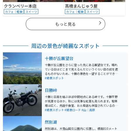
クランベリー本店
高橋まんじゅう屋
カフェ｜軽食
スイーツ
カフェ｜軽食
スイーツ
もっと見る
周辺の景色が綺麗なスポット
十勝が丘展望台
十勝が丘公園をさらに登った先にある展望台です。晴れ
ている日はどこまで見えるんだというぐらい目の前を遮
るものがないため、十勝の景色を一望することができま
す。遠くに日高山脈が見えることもあり、十勝地方屈指
#絶景スポット
の絶景スポットになっています。雄大さが感じられるス
ポットです。
日勝峠
十勝と日高を結ぶほぼ中間地点にある峠です。十勝平野
が見渡せるほか、秋には見事な紅葉も見られます。駐車
場は広く、売店や食堂、お土産店も併設されているの
で、休憩や食事、買い物のついでに立ち寄ることもでき
#絶景スポット
#絶景ロード
#山｜高原
ます。
然別湖
然別湖は、大雪山国立公園内に位置し、標高810メート