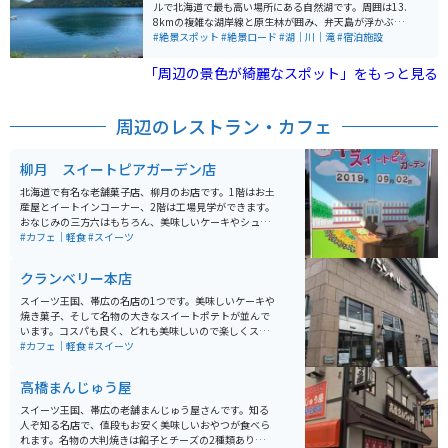
ルで北海道で最も高い場所にある自然湖です。周囲は13.
8kmの複雑な湖岸線と原生林が囲み、弁天島が浮かぶ自
然豊かな環境にあります。 湖は約3万年前の噴火によっ
#絶景スポット
#絶景ロード
#湖｜川｜滝
#宿泊施設
て形成され、周囲は複雑な湖岸線と9つの湾を形成して
います。湖は透明度が国内有数で、天望山が湖面に映る
「周辺の景色が綺麗なスポット」をもっと見る
形から「唇山」とも呼ばれ、シンボルとなっています。
また、生きた化石とも言われるエゾナキウサギ、ミサ
ゴ、オジロワシ、クマゲラ、アオサギなどの貴重な野生
周辺のレストラン・カフェ
動物も生息しています。
柳月 スイートピアガーデン店
北海道で有名な老舗菓子店、柳月のお店です。1階はお土
産屋とイートインコーナー、2階は工場見学ができます。
おなじみの三方六はもちろん、美味しいケーキやシュー
クリーム、ソフトクリームもあります。甘いものとコー
#カフェ｜軽食
#スイーツ
ヒーで、イートインコーナーでゆっくり休むことができ
ますよ。お土産屋もたくさん品があって楽しいです。
クランベリー本店
スイーツ王国、帯広の名店の1つです。美味しいケーキや
焼き菓子、そして名物の大きなスイートポテトが並んで
います。コスパも良く、どれも美味しいので楽しくスイ
ーツを満喫できます。席数は少ないですがイートインス
#カフェ｜軽食
#スイーツ
ペースもあり、買った商品をその場で食べることもでき
ます。しっとり系のスイートポテトがとにかく美味しい
高橋まんじゅう屋
のでオススメです。
スイーツ王国、帯広の老舗まんじゅう屋さんです。知る
人ぞ知る名店で、値段もお安く美味しいおやつが食べら
れます。名物の大判焼きは餡子とチーズの2種類あり、ど