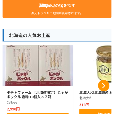
周辺の宿を探す
楽天トラベルで地図が表示されます。
北海道の人気お土産
ポテトファーム 【北海道限定】じゃが
北海大和 北海道産 秋
ポックル 塩味 10袋入×２箱
北海大和
Calbee
518円
2,990円
Amazo