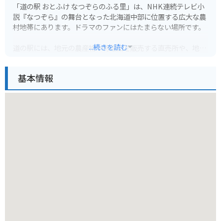
「道の駅 おとふけ なつぞらのふる里」は、NHK連続テレビ小
説『なつぞら』の舞台となった北海道中部に位置する広大な農
村地帯にあります。ドラマのファンにはたまらない場所です。
...続きを読む
道の駅には、地元の農産物や特産品を販売する直売所や、地元
食材を使った料理を提供するレストランがあります。特に、新
鮮な野菜や果物はおすすめです。また、『なつぞら』関連の展
基本情報
示コーナーもあり、ドラマの世界観を味わうことができます。
バイクで訪れる場合、広大な景色を楽しみながら走ることがで
きます。道の駅には駐車場も完備されているので安心です。周
辺には、ドラマのロケ地となった場所も点在しているので、巡
ってみるのも良いでしょう。
地域の名産品としては、トマトやメロンなどの農産物や、チー
ズなどの乳製品があります。また、十勝地方は豚丼も有名で
す。