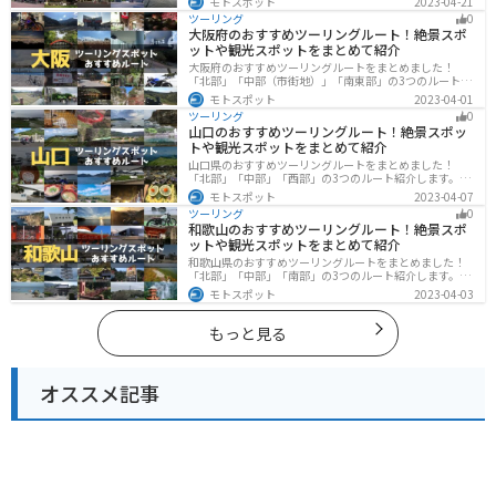
モトスポット
2023-04-21
られる観光スポットが多くあります。バイクで青森県に
ツーリング
0
ツーリングに行く際は参考にしてください。
大阪府のおすすめツーリングルート！絶景スポ
ットや観光スポットをまとめて紹介
大阪府のおすすめツーリングルートをまとめました！
「北部」「中部（市街地）」「南東部」の3つのルート紹
介します。歴史と近代が融合した魅力的なエリアで様々
モトスポット
2023-04-01
な楽しみ方ができます。バイクで大阪府にツーリングに
ツーリング
0
行く際は参考にしてください。
山口のおすすめツーリングルート！絶景スポッ
トや観光スポットをまとめて紹介
山口県のおすすめツーリングルートをまとめました！
「北部」「中部」「西部」の3つのルート紹介します。美
しい海岸線や山々を楽しむことができます。バイクで山
モトスポット
2023-04-07
口県にツーリングに行く際は参考にしてください。
ツーリング
0
和歌山のおすすめツーリングルート！絶景スポ
ットや観光スポットをまとめて紹介
和歌山県のおすすめツーリングルートをまとめました！
「北部」「中部」「南部」の3つのルート紹介します。海
と山に囲まれた自然豊かなエリアが広がり、様々な楽し
モトスポット
2023-04-03
み方ができます。バイクで和歌山県にツーリングに行く
際は参考にしてください。
もっと見る
オススメ記事