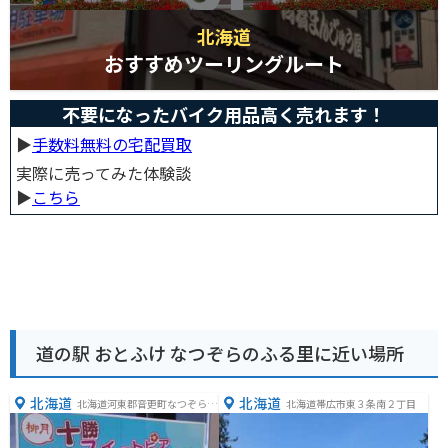
北海道
おすすめツーリングルート
不要になったバイク用品高く売れます！
▶︎
手数料無料の宅配買取
実際に売ってみた体験談
▶︎
こちら
道の駅 おとふけ なつぞらのふる里に近い場所
北海道
北海道
北海道河東郡音更町なつぞら1
北海道帯広市東３条南２丁目
番地1