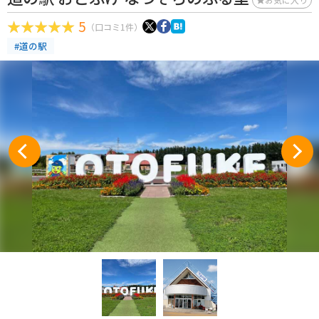
5
（口コミ1件）
#道の駅