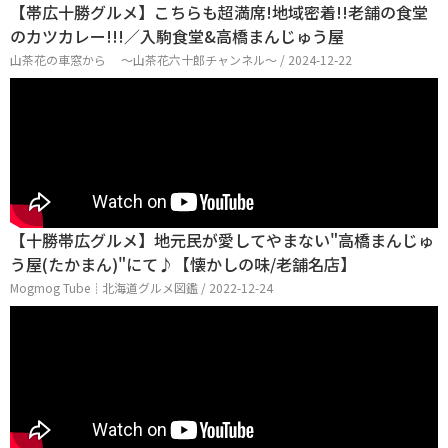
【帯広十勝グルメ】こちらも超満席!地域密着!!老舗の食堂
のカツカレー!!!／入駒食堂&高橋まんじゅう屋
山茶花の車窓から ～山茶花六十郎チャンネル～ / 2024-12-22
【十勝帯広グルメ】地元民が愛してやまない"高橋まんじゅ
う屋(たかまん)"にて♪【懐かしの味/老舗名店】
Mogmog Tube┊北海道グルメ図鑑 / 2022-12-24