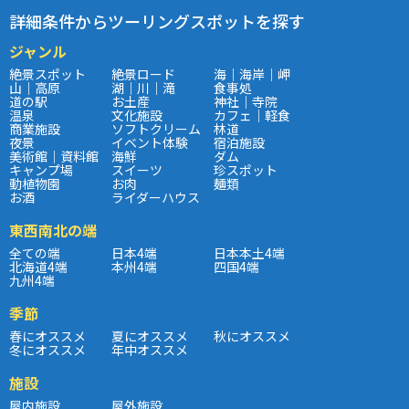
詳細条件からツーリングスポットを探す
ジャンル
絶景スポット
絶景ロード
海｜海岸｜岬
山｜高原
湖｜川｜滝
食事処
道の駅
お土産
神社｜寺院
温泉
文化施設
カフェ｜軽食
商業施設
ソフトクリーム
林道
夜景
イベント体験
宿泊施設
美術館｜資料館
海鮮
ダム
キャンプ場
スイーツ
珍スポット
動植物園
お肉
麺類
お酒
ライダーハウス
東西南北の端
全ての端
日本4端
日本本土4端
北海道4端
本州4端
四国4端
九州4端
季節
春にオススメ
夏にオススメ
秋にオススメ
冬にオススメ
年中オススメ
施設
屋内施設
屋外施設