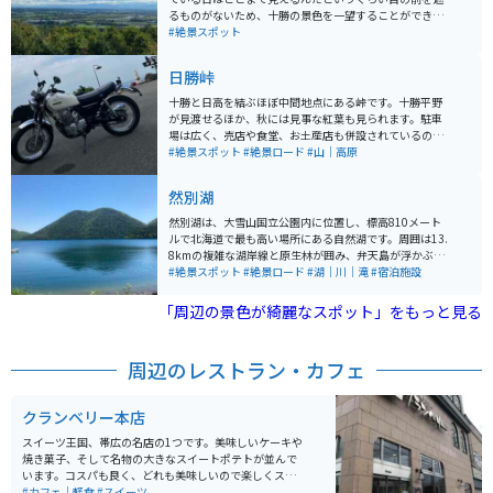
るものがないため、十勝の景色を一望することができま
す。遠くに日高山脈が見えることもあり、十勝地方屈指
#絶景スポット
の絶景スポットになっています。雄大さが感じられるス
ポットです。
日勝峠
十勝と日高を結ぶほぼ中間地点にある峠です。十勝平野
が見渡せるほか、秋には見事な紅葉も見られます。駐車
場は広く、売店や食堂、お土産店も併設されているの
で、休憩や食事、買い物のついでに立ち寄ることもでき
#絶景スポット
#絶景ロード
#山｜高原
ます。
然別湖
然別湖は、大雪山国立公園内に位置し、標高810メート
ルで北海道で最も高い場所にある自然湖です。周囲は13.
8kmの複雑な湖岸線と原生林が囲み、弁天島が浮かぶ自
然豊かな環境にあります。 湖は約3万年前の噴火によっ
#絶景スポット
#絶景ロード
#湖｜川｜滝
#宿泊施設
て形成され、周囲は複雑な湖岸線と9つの湾を形成して
います。湖は透明度が国内有数で、天望山が湖面に映る
「周辺の景色が綺麗なスポット」をもっと見る
形から「唇山」とも呼ばれ、シンボルとなっています。
また、生きた化石とも言われるエゾナキウサギ、ミサ
ゴ、オジロワシ、クマゲラ、アオサギなどの貴重な野生
周辺のレストラン・カフェ
動物も生息しています。
クランベリー本店
スイーツ王国、帯広の名店の1つです。美味しいケーキや
焼き菓子、そして名物の大きなスイートポテトが並んで
います。コスパも良く、どれも美味しいので楽しくスイ
ーツを満喫できます。席数は少ないですがイートインス
#カフェ｜軽食
#スイーツ