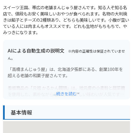
スイーツ王国、帯広の老舗まんじゅう屋さんです。知る人ぞ知る名
店で、値段もお安く美味しいおやつが食べられます。名物の大判焼
きは餡子とチーズの2種類あり、どちらも美味しいです。小腹が空い
ている人には肉まんもオススメです。どれも生地がもちもちで、や
みつきになります。
AIによる自動生成の説明文
※内容の正確性は保証されていませ
ん。
「高橋まんじゅう屋」は、北海道夕張郡にある、創業100年を
超える老舗の和菓子屋さんです。
看板商品の「元祖 かるかん饅頭」は、地元産の小麦粉と甜菜糖
...続きを読む
を使用した、素朴ながらもどこか懐かしい味わいが人気です。
バイクで訪れる際は、お店の前に広がる広々とした駐車場に駐
基本情報
車できます。ツーリングの休憩に立ち寄り、北海道の雄大な自
然を感じながら、温かいお茶と共にかるかん饅頭を味わってみ
てはいかがでしょうか。