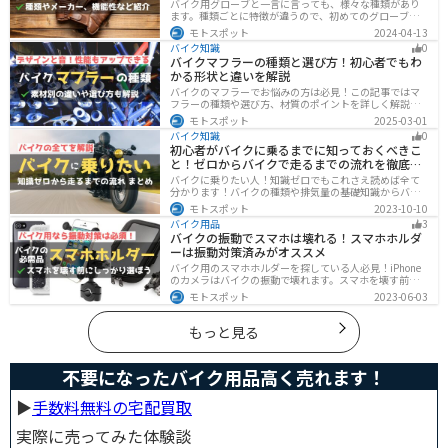
バイク用グローブと一言に言っても、様々な種類があり
ます。種類ごとに特徴が違うので、初めてのグローブ選
びで失敗しないように、しっかりと理解して選ぶように
モトスポット
2024-04-13
しましょう。この記事では、特徴やメリットデメリッ
バイク知識
0
ト、有名メーカーなど初心者が知っておくべきことをま
バイクマフラーの種類と選び方！初心者でもわ
とめました。
かる形状と違いを解説
バイクのマフラーでお悩みの方は必見！この記事ではマ
フラーの種類や選び方、材質のポイントを詳しく解説し
ています。実は初めてのカスタマイズには、先端だけ変
モトスポット
2025-03-01
えられるスリップオンマフラーがおすすめです。記事を
バイク知識
0
読めば、理想のサウンドと走りを手に入れられます。
初心者がバイクに乗るまでに知っておくべきこ
と！ゼロからバイクで走るまでの流れを徹底解
説
バイクに乗りたい人！知識ゼロでもこれさえ読めば全て
分かります！バイクの種類や排気量の基礎知識からバイ
クの選び方、免許の取り方、購入、納車、その後のバイ
モトスポット
2023-10-10
クライフまで全てサポートします！
バイク用品
3
バイクの振動でスマホは壊れる！スマホホルダ
ーは振動対策済みがオススメ
バイク用のスマホホルダーを探している人必見！iPhone
のカメラはバイクの振動で壊れます。スマホを壊す前
に、振動対策がされたスマホホルダーを使うようにしま
モトスポット
2023-06-03
しょう。カメラを壊さないための4つの方法とオススメの
スマホホルダーを紹介します。
もっと見る
不要になったバイク用品高く売れます！
▶︎
手数料無料の宅配買取
実際に売ってみた体験談