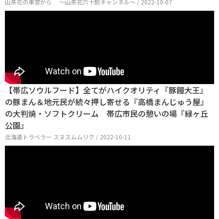
山茶花の車窓から ～山茶花六十郎チャンネル～ / 2022-10-07
【帯広ソウルフード】全てがハイクオリティ『豚饅大王』
の豚まん＆地元民が続々押し寄せる『高橋まんじゅう屋』
の大判焼・ソフトクリーム 帯広市民の憩いの場『緑ヶ丘
公園』
北海道トラベラー スヌスムムリク / 2022-10-11