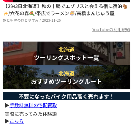
【2泊3日北海道】秋の十勝でエゾリスと会える宿に宿泊
/六花の森
/帯広でラーメン
/高橋まんじゅう屋
旅と千尋のひとやすみ / 2023-11-26
YouTubeの利用規約
北海道
ツーリングスポット一覧
北海道
おすすめツーリングルート
不要になったバイク用品高く売れます！
▶︎
手数料無料の宅配買取
実際に売ってみた体験談
▶︎
こちら