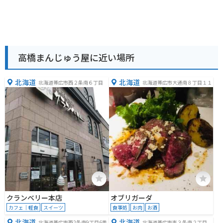
高橋まんじゅう屋に近い場所
北海道
北海道
北海道帯広市西２条南６丁目
北海道帯広市大通南８丁目１１
クランベリー本店
オブリガーダ
カフェ｜軽食
スイーツ
食事処
お肉
お酒
北海道
北海道
北海道帯広市西2条南9丁目6番
北海道帯広市東３条南２丁目