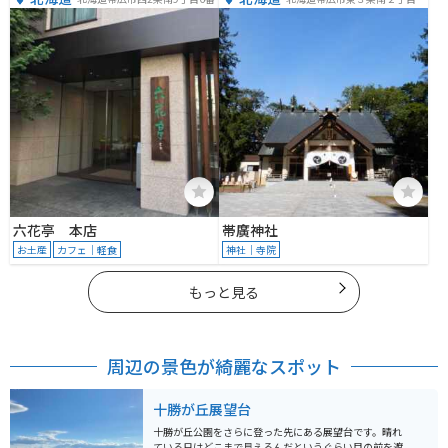
六花亭 本店
帯廣神社
お土産
カフェ｜軽食
神社｜寺院
もっと見る
周辺の景色が綺麗なスポット
十勝が丘展望台
十勝が丘公園をさらに登った先にある展望台です。晴れ
ている日はどこまで見えるんだというぐらい目の前を遮