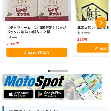
ポテトファーム 【北海道限定】じゃが
北海大和 北海道産 秋
ポックル 塩味 10袋入×２箱
北海大和
Calbee
518円
2,985円
Amazo
Amazonで見る