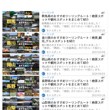
ツーリング
0
群馬県のおすすめツーリングルート！絶景スポ
ットや観光スポットをまとめて紹介
群馬県のおすすめツーリングルートをまとめました！
「東部」「北部」「南部」の3つのルート紹介します。草
津温泉や伊香保温泉など全国でも有名な温泉や豊かな自
モトスポット
2023-03-10
然を満喫するツーリングができます。バイクで群馬県に
ツーリング
0
ツーリングに行く際は参考にしてください。
香川県のおすすめツーリングルート！絶景,観
光,グルメスポットを紹介
香川県のおすすめツーリングルートをまとめました！
「東部」「西部」「小豆島周辺」の3つのルート紹介しま
す。自然豊かな山から海、絶品グルメを満喫するツーリ
モトスポット
2023-03-06
ングができます。バイクで香川県にツーリングに行く際
ツーリング
0
は参考にしてください。
岡山県のおすすめツーリングルート！絶景スポ
ットや観光スポットをまとめて紹介
岡山県のおすすめツーリングルートをまとめました！
「北部」「東部」「南部」の3つのルート紹介します。岡
山市や倉敷市など、歴史ある街並みも魅力的で、バイク
モトスポット
2024-06-03
ツーリングに最適なスポットが多数あります。バイクで
ツーリング
0
岡山県にツーリングに行く際は参考にしてください。
長野県のおすすめツーリングルート！絶景スポ
ットや観光スポットをまとめて紹介
長野県のおすすめツーリングルートをまとめました！
「北部」「中部」「南部」の3つのルート紹介します。諏
訪湖やビーナスラインのような全国でも有名なツーリン
モトスポット
2023-03-26
グスポットが多数あります。バイクで長野県にツーリン
ツーリング
0
グに行く際は参考にしてください。
山梨県のおすすめツーリングルート！絶景スポ
ットや観光スポットをまとめて紹介
山梨県のおすすめツーリングルートをまとめました！