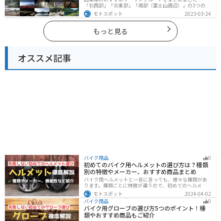
「北西部」「北東部」「南部（富士山周辺）」の3つのル
ート紹介します。富士山を中心に自然豊かな景色や食事
モトスポット
2023-03-24
を楽しめるスポットが多数あります。バイクで山梨県に
ツーリングに行く際は参考にしてください。
もっと見る
オススメ記事
バイク用品
0
初めてのバイク用ヘルメットの選び方は？種類
別の特徴やメーカー、おすすめ商品まとめ
バイク用ヘルメットと一言に言っても、様々な種類があ
ります。種類ごとに特徴が違うので、初めてのヘルメッ
ト選びで失敗しないように、しっかりと理解して選ぶよ
モトスポット
2024-04-02
うにしましょう。この記事では、特徴やメリットデメリ
バイク用品
0
ット、有名メーカーなど初心者が知っておくべきことを
バイク用グローブの選び方5つのポイント！種
まとめました。
類やおすすめ商品もご紹介