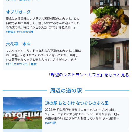
ペースもあり、買った商品をその場で食べることもでき
ます。しっとり系のスイートポテトがとにかく美味しい
オブリガーダ
のでオススメです。
帯広にある美味しいブラジル家庭料理のお店です。どの
料理も新鮮で美味しく、優しいおかみさんが迎えてくれ
る名店です。特に「シュラスコ（ブラジル風焼肉）」は
絶品で、肉は柔らかく肉汁がじゅわっと溢れ出します。
#食事処
#お肉
#お酒
「ゆり根の素揚げ」も他とは違う旨さ、大きさで、必須
メニューです。店は小さく席数も少ないため、開店時を
六花亭 本店
ねらって行くのがオススメです。前菜やパスタ、お酒も
豊富でメニュー選びも楽しめます。
マルセイバターサンドで有名な六花亭の本店です。1階は
お土産屋、2階はカフェスペースとなっており、美味し
いお菓子をたんまりと味わえます。さすが本店、デパー
トの北海道展では見たことのない商品も沢山あり、この
#お土産
#カフェ｜軽食
1店だけでお土産が十分揃います。また、1階のイートイ
ンコーナーでは賞味期限3時間の「サクサクパイ」とい
「周辺のレストラン・カフェ」をもっと見る
う隠れた名品が味わえますのでぜひご賞味下さい。
周辺の道の駅
道の駅 おとふけ なつぞらのふる里
2022年4月に場所を変えリニューアルオープンしまし
た。 入ってすぐに大きなモニュメントがあります。 地元
の高校生や地域の方が手入れ等しているきれいな花壇と
共に出迎えてくれます。 軽食だけではなく食事処が充実
#道の駅
していて、十勝管内のお店も多数出店しています。 道の
駅ならではの地元で採れた野菜や花などの農畜産物を販