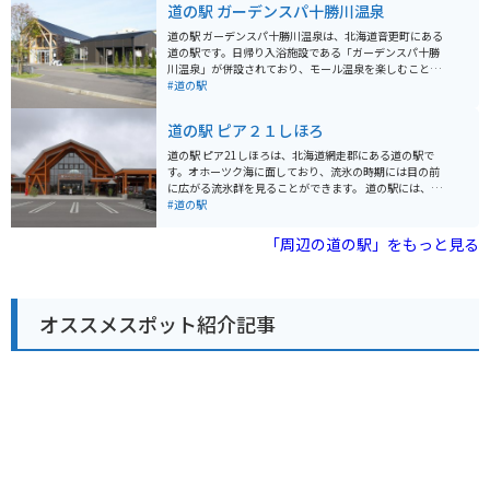
道の駅 ガーデンスパ十勝川温泉
売しています。 遊具などが置かれたキッズコーナーがあ
るため、ドライブに疲れた子どもたちも気晴らしできそ
道の駅 ガーデンスパ十勝川温泉は、北海道音更町にある
うです。 敷地内には、ドラマ「なつぞら」の再現エリア
道の駅です。日帰り入浴施設である「ガーデンスパ十勝
があり、世界観そのままで、ドラマの中に入った気分に
川温泉」が併設されており、モール温泉を楽しむことが
なれます。 高速道路のICから近いため、アクセスのしや
できます。モール温泉は植物性の有機物を多く含む温泉
#道の駅
すさはバッチリです。
で、肌に滑らかで湯冷めしにくいのが特徴です。 道の駅
には、地元の農産物直売所やレストランもあり、十勝地
道の駅 ピア２１しほろ
方の特産品を味わうことができます。特に、十勝産の小
麦を使ったパンやスイーツはおすすめです。バイクで訪
道の駅 ピア21しほろは、北海道網走郡にある道の駅で
れる際は、広々とした駐車場があるので安心です。周辺
す。オホーツク海に面しており、流氷の時期には目の前
には、広大な畑が広がり、北海道らしい風景を楽しむこ
に広がる流氷群を見ることができます。 道の駅には、レ
とができます。また、道の駅から少し足を延ばせば、然
ストランや特産品販売所があり、地元の新鮮な海産物や
#道の駅
別湖やナイタイ高原牧場など、自然豊かな観光スポット
農産物を味わえます。お土産にぴったりの海産物の加工
も点在しています。
品なども充実しています。 バイクで訪れる際は、駐車場
「周辺の道の駅」をもっと見る
からオホーツク海を眺めることができます。周辺には、
濤沸湖や能取湖など、自然豊かな観光スポットが多く点
在しており、ツーリングの拠点としてもおすすめです。
春には広大な芝生の広場にタンポポが一面に咲き乱れ、
オススメスポット紹介記事
夏にはオホーツク海を望むキャンプ場でゆったりと過ご
すことができます。秋には周囲の山々が紅葉で色づき、
冬には流氷が押し寄せるなど、四季折々の魅力を楽しめ
るのも魅力です。