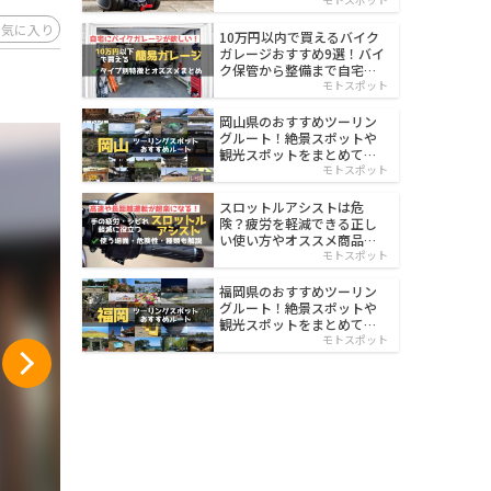
イルド
お気に入り
10万円以内で買えるバイク
ガレージおすすめ9選！バイ
ク保管から整備まで自宅で
楽々
モトスポット
岡山県のおすすめツーリン
グルート！絶景スポットや
観光スポットをまとめて紹
介
モトスポット
スロットルアシストは危
険？疲労を軽減できる正し
い使い方やオススメ商品を
紹介
モトスポット
福岡県のおすすめツーリン
グルート！絶景スポットや
観光スポットをまとめて紹
介
モトスポット