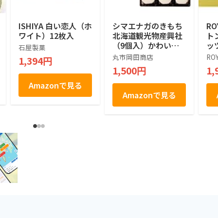
ISHIYA 白い恋人（ホ
シマエナガのきもち
RO
ワイト）12枚入
北海道観光物産興社
ト
（9個入）かわいい
ッ
石屋製菓
シマエナガ (1箱)
ツ]
丸市岡田商店
RO
1,394円
1,500円
1,
Amazonで見る
Amazonで見る