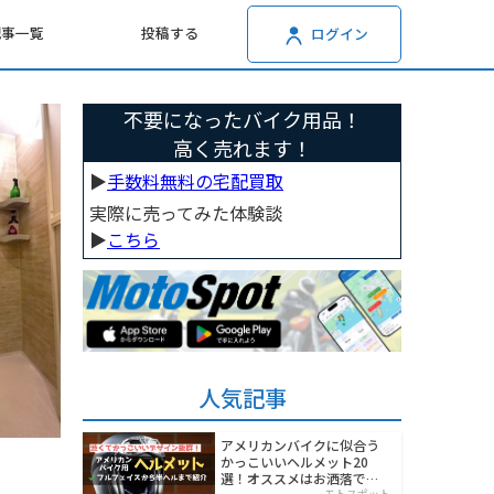
記事一覧
投稿する
ログイン
不要になったバイク用品！
高く売れます！
▶︎
手数料無料の宅配買取
実際に売ってみた体験談
▶︎
こちら
人気記事
アメリカンバイクに似合う
かっこいいヘルメット20
選！オススメはお洒落でワ
モトスポット