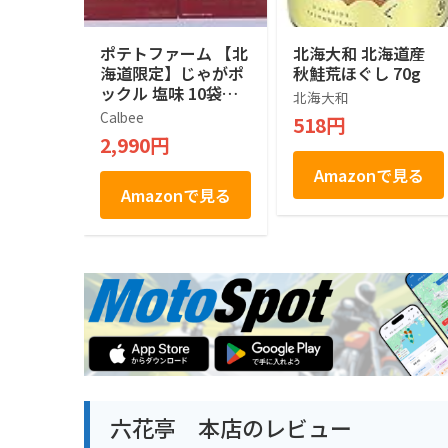
ポテトファーム 【北
北海大和 北海道産
海道限定】じゃがポ
秋鮭荒ほぐし 70g
ックル 塩味 10袋入
北海大和
×２箱
Calbee
518円
2,990円
Amazonで見る
Amazonで見る
六花亭 本店のレビュー