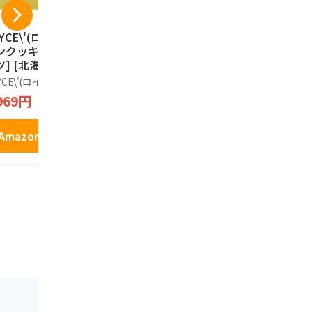
YCE\'(ロイズ) バ
カルビーポテト【新
カルビー 
ンクッキー[ココナ
パッケージ】ぽてコ
ーム じゃ
ツ] [北海道スイー
タン 96g（16g*6
塩味 （大）1
 25個 (x 1)
袋）1箱
袋入
YCE\'(ロイズ)
Calbee
じゃがポック
969円
1,600円
1,798円
Amazonで見る
Amazonで見る
Amazo