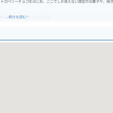
ストロベリーチョコをはじめ、ここでしか買えない限定のお菓子や、焼
...続きを読む
と飲み物を楽しむことができます。
り詰まった「サクサクパイ」は、本店限定の人気商品です。
です。