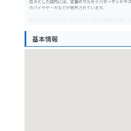
広々とした店内には、定番のマルセイバターサンドや
のパイやケーキなどが販売されています。
喫茶スペースも併設されており、六花亭自慢のお菓子
特に、サクサクのパイ生地に濃厚なクリームがたっぷ
バイクで行く場合は、店舗前に駐車場があるので安心
基本情報