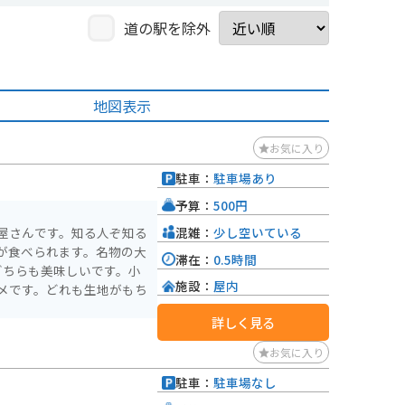
道の駅を除外
地図表示
お気に入り
駐車：
駐車場あり
予算：
500円
混雑：
少し空いている
屋さんです。知る人ぞ知る
が食べられます。名物の大
滞在：
0.5時間
どちらも美味しいです。小
施設：
屋内
メです。どれも生地がもち
詳しく見る
お気に入り
駐車：
駐車場なし