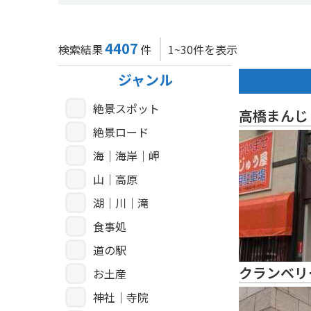
4407
検索結果
件
1~30件を表示
ジャンル
絶景スポット
高橋まんじ
絶景ロード
海｜海岸｜岬
山｜高原
湖｜川｜滝
食事処
道の駅
クランベリ
お土産
神社｜寺院