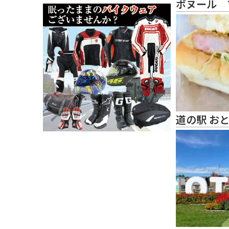
ボヌール 
道の駅 お