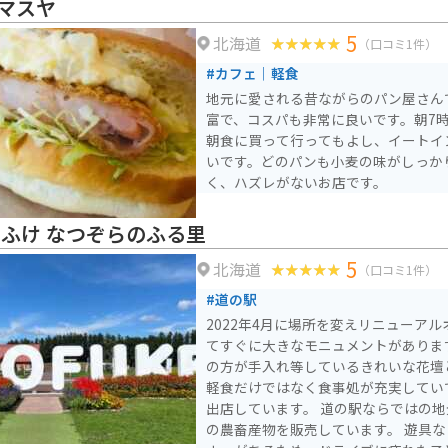
マスヤ
5
北海道
（口コミ1件）
#カフェ｜軽食
地元に愛される昔ながらのパン屋さん
富で、コスパも非常に良いです。朝7
朝食に買って行ってもよし、イートイ
いです。どのパンも小麦の味がしっか
く、ハズレがないお店です。
とふけ なつぞらのふる里
5
北海道
（口コミ1件）
#道の駅
2022年4月に場所を変えリニューアル
てすぐに大きなモニュメントがあります。 地元の高校生
の方が手入れ等しているきれいな花壇
軽食だけではなく食事処が充実してい
出店しています。 道の駅ならではの地元で採れた野菜や花など
の農畜産物を販売しています。 遊具