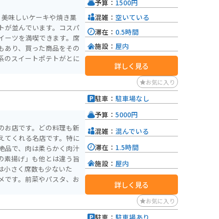
予算：
1500円
混雑：
空いている
。美味しいケーキや焼き菓
トが並んでいます。コスパ
滞在：
0.5時間
イーツを満喫できます。席
施設：
屋内
もあり、買った商品をその
系のスイートポテトがとに
詳しく見る
お気に入り
駐車：
駐車場なし
予算：
5000円
のお店です。どの料理も新
混雑：
混んでいる
えてくれる名店です。特に
滞在：
1.5時間
絶品で、肉は柔らかく肉汁
の素揚げ」も他とは違う旨
施設：
屋内
は小さく席数も少ないた
メです。前菜やパスタ、お
詳しく見る
。
お気に入り
駐車：
駐車場あり