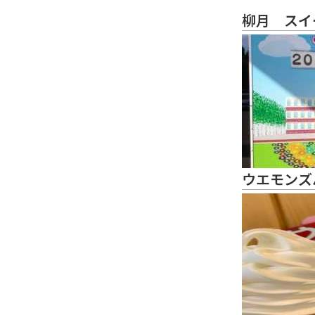
柳月 スイ
ウエモンズ