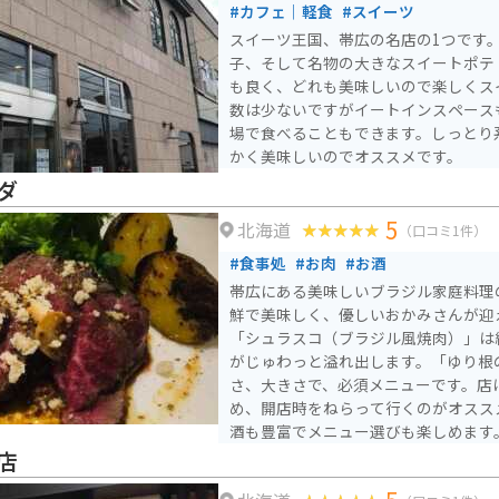
#カフェ｜軽食
#スイーツ
スイーツ王国、帯広の名店の1つです
子、そして名物の大きなスイートポテ
も良く、どれも美味しいので楽しくス
数は少ないですがイートインスペース
場で食べることもできます。しっとり
かく美味しいのでオススメです。
ダ
5
北海道
（口コミ1件）
#食事処
#お肉
#お酒
帯広にある美味しいブラジル家庭料理
鮮で美味しく、優しいおかみさんが迎
「シュラスコ（ブラジル風焼肉）」は
がじゅわっと溢れ出します。「ゆり根
さ、大きさで、必須メニューです。店
め、開店時をねらって行くのがオスス
酒も豊富でメニュー選びも楽しめます
店