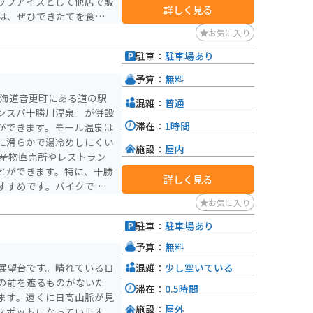
ップアイスとして他店で販
詳しく見る
は、ぜひできたてを食べて
お気に入り
駐車：
駐車場あり
予算：
無料
北海道音更町にある道の駅
混雑：
普通
ンスパ十勝川温泉」が併設
滞在：
1時間
ができます。モール温泉は
に滑らかで湯冷めしにくい
施設：
屋内
とができます。特に、十勝
詳しく見る
すすめです。バイクで訪れ
安心です。周辺には、広大
お気に入り
しむことができます。ま
駐車：
駐車場あり
別湖やナイタイ高原牧場な
ています。
予算：
無料
混雑：
少し空いている
展望台です。晴れている日
の前を遮るものがないた
滞在：
0.5時間
ます。遠くに日高山脈が見
施設：
屋外
スポットになっています。