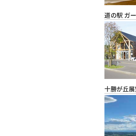
道の駅 ガ
十勝が丘展