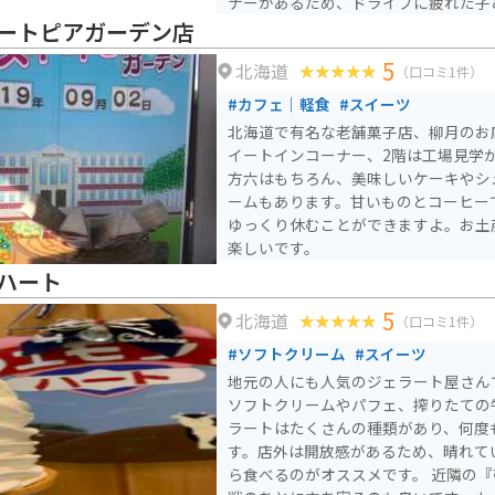
ナーがあるため、ドライブに疲れた子
うです。 敷地内には、ドラマ「なつぞら」の再現エリアがあ
ートピアガーデン店
り、世界観そのままで、ドラマの中に
5
北海道
速道路のICから近いため、アクセス
（口コミ1件）
#カフェ｜軽食
#スイーツ
北海道で有名な老舗菓子店、柳月のお
イートインコーナー、2階は工場見学
方六はもちろん、美味しいケーキやシ
ームもあります。甘いものとコーヒー
ゆっくり休むことができますよ。お土
楽しいです。
ハート
5
北海道
（口コミ1件）
#ソフトクリーム
#スイーツ
地元の人にも人気のジェラート屋さん
ソフトクリームやパフェ、搾りたての
ラートはたくさんの種類があり、何度
す。店外は開放感があるため、晴れて
ら食べるのがオススメです。 近隣の『帯広の森』でスポーツ観