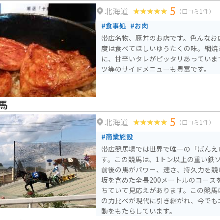
5
北海道
（口コミ1件）
#食事処
#お肉
帯広名物、豚丼のお店です。色んなお
度は食べてほしいゆうたくの味。網焼
に、甘辛いタレがピッタリあっていま
ツ等のサイドメニューも豊富です。
馬
5
北海道
（口コミ1件）
#商業施設
帯広競馬場では世界で唯一の「ばんえ
す。この競馬は、1トン以上の重い鉄
前後の馬がパワー、速さ、持久力を競い合
坂を含めた全長200メートルのコース
ちていて見応えがあります。この競馬
の力比べが現代に引き継がれ、今でも
動をもたらしています。