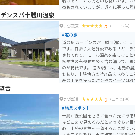
戦のあとに立ち寄るのも良いです。カ
売もされていますが、近くに寄った際
みてほしいです。
ーデンスパ十勝川温泉
5
北海道
（口コミ2件）
#道の駅
道の駅 ガーデンスパ十勝川温泉は、
です。日帰り入浴施設である「ガーデ
されており、モール温泉を楽しむこと
植物性の有機物を多く含む温泉で、肌
のが特徴です。 道の駅には、地元の農産物直売所やレストラン
もあり、十勝地方の特産品を味わうこ
産の小麦を使ったパンやスイーツはお
る際は、広々とした駐車場があるので
望台
な畑が広がり、北海道らしい風景を楽
5
北海道
た、道の駅から少し足を延ばせば、然
（口コミ1件）
ど、自然豊かな観光スポットも点在し
#絶景スポット
十勝が丘公園をさらに登った先にある
はどこまで見えるんだというぐらい目
め、十勝の景色を一望することができ
えることもあり、十勝地方屈指の絶景