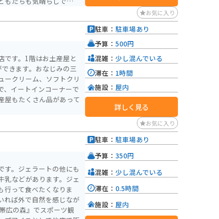
どもたちも気晴らしできそ
お気に入り
入った気分になれます。 高
駐車：
駐車場あり
のしやすさはバッチリです。
予算：
500円
混雑：
少し混んでいる
店です。1階はお土産屋と
ができます。おなじみの三
滞在：
1時間
ュークリーム、ソフトクリ
施設：
屋内
で、イートインコーナーで
産屋もたくさん品があって
詳しく見る
お気に入り
駐車：
駐車場あり
予算：
350円
です。ジェラートの他にも
混雑：
少し混んでいる
牛乳などがあります。ジェ
滞在：
0.5時間
も行って食べたくなりま
いれば外で自然を感じなが
施設：
屋内