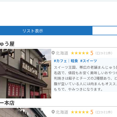
リスト表示
ゅう屋
5
北海道
（口コミ1件）
#カフェ｜軽食
#スイーツ
スイーツ王国、帯広の老舗まんじゅう
名店で、値段もお安く美味しいおやつ
判焼きは餡子とチーズの2種類あり、
腹が空いている人には肉まんもオスス
もちで、やみつきになります。
ー本店
5
北海道
（口コミ1件）