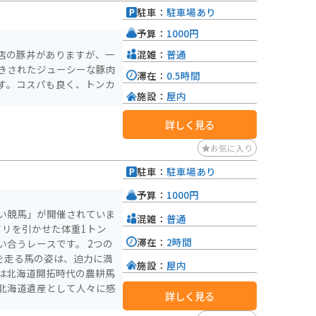
駐車：
駐車場あり
予算：
1000円
混雑：
普通
店の豚丼がありますが、一
きされたジューシーな豚肉
滞在：
0.5時間
す。コスパも良く、トンカ
施設：
屋内
詳しく見る
お気に入り
駐車：
駐車場あり
予算：
1000円
い競馬」が開催されていま
混雑：
普通
ソリを引かせた体重1トン
滞在：
2時間
うレースです。 2つの
を走る馬の姿は、迫力に満
施設：
屋内
は北海道開拓時代の農耕馬
北海道遺産として人々に感
詳しく見る