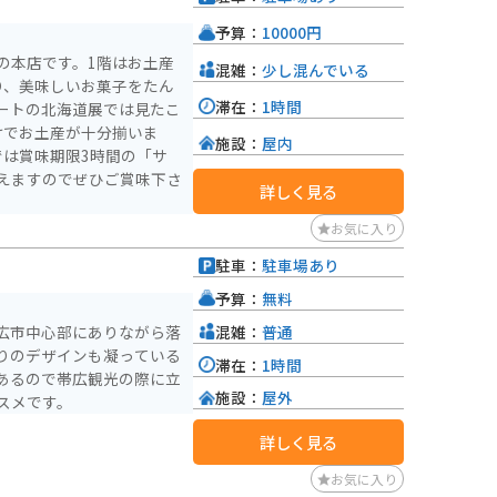
予算：
10000円
の本店です。1階はお土産
混雑：
少し混んでいる
り、美味しいお菓子をたん
滞在：
1時間
ートの北海道展では見たこ
けでお土産が十分揃いま
施設：
屋内
では賞味期限3時間の「サ
えますのでぜひご賞味下さ
詳しく見る
お気に入り
駐車：
駐車場あり
予算：
無料
混雑：
普通
広市中心部にありながら落
りのデザインも凝っている
滞在：
1時間
あるので帯広観光の際に立
施設：
屋外
スメです。
詳しく見る
お気に入り