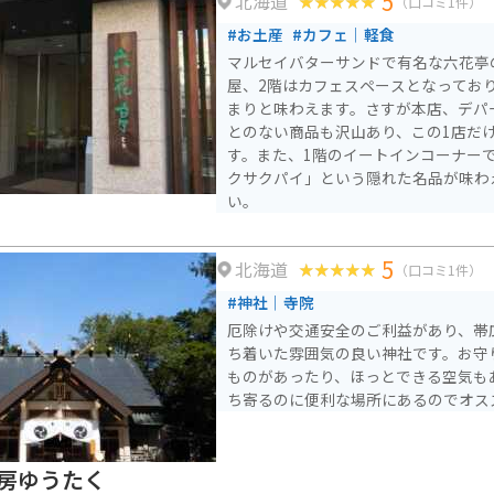
5
北海道
（口コミ1件）
#お土産
#カフェ｜軽食
マルセイバターサンドで有名な六花亭
屋、2階はカフェスペースとなってお
まりと味わえます。さすが本店、デパ
とのない商品も沢山あり、この1店だ
す。また、1階のイートインコーナー
クサクパイ」という隠れた名品が味わ
い。
5
北海道
（口コミ1件）
#神社｜寺院
厄除けや交通安全のご利益があり、帯
ち着いた雰囲気の良い神社です。お守
ものがあったり、ほっとできる空気も
ち寄るのに便利な場所にあるのでオス
房ゆうたく