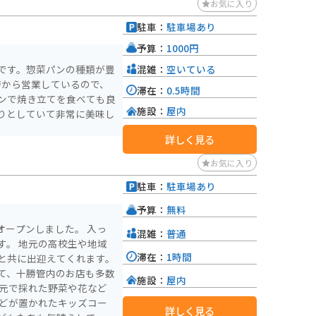
お気に入り
駐車：
駐車場あり
予算：
1000円
混雑：
空いている
です。惣菜パンの種類が豊
時から営業しているので、
滞在：
0.5時間
ンで焼き立てを食べても良
施設：
屋内
りとしていて非常に美味し
詳しく見る
お気に入り
駐車：
駐車場あり
予算：
無料
オープンしました。 入っ
混雑：
普通
や地域
滞在：
1時間
と共に出迎えてくれます。
て、十勝管内のお店も多数
施設：
屋内
などが置かれたキッズコー
詳しく見る