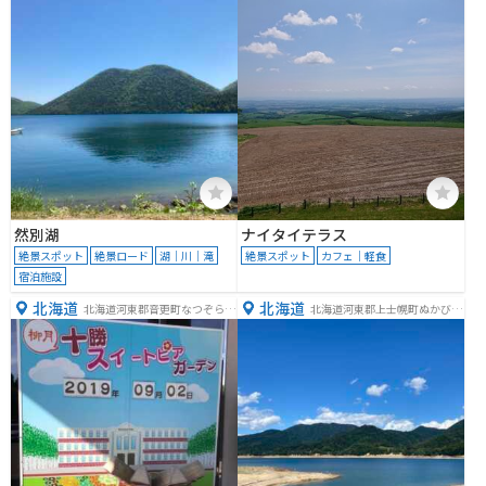
然別湖
ナイタイテラス
絶景スポット
絶景ロード
湖｜川｜滝
絶景スポット
カフェ｜軽食
宿泊施設
北海道
北海道
北海道河東郡音更町なつぞら1
北海道河東郡上士幌町ぬかびら
番地1
源泉郷