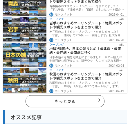
トや観光スポットをまとめて紹介
青森県のおすすめツーリングルートをまとめました！
「下北半島」「津軽半島」「南部」の3つのルート紹介し
ます。自然に恵まれた風光明媚な景色や歴史文化に触れ
モトスポット
2023-04-21
られる観光スポットが多くあります。バイクで青森県に
ツーリング
0
ツーリングに行く際は参考にしてください。
岩手のおすすめツーリングルート！絶景スポッ
トや観光スポットをまとめて紹介
岩手県のおすすめツーリングルートをまとめました！
「北部」「南部」の2つのルート紹介します。壮大な自然
や歴史的な観光スポットが多く存在するので楽しめま
モトスポット
2023-04-20
す。バイクで岩手県にツーリングに行く際は参考にして
ツーリング
1
ください。
地域別6箇所、日本の端まとめ｜最北端・最東
端・最西端・最南端に行く
日本の色々な端を地域別にまとめました！全て一般人が
到達可能な場所なので、観光やツーリングで訪れる際の
参考にしてください。
モトスポット
2024-02-24
ツーリング
1
秋田のおすすめツーリングルート！絶景スポッ
トや観光スポットをまとめて紹介
秋田県のおすすめツーリングルートをまとめました！
「北部」「中部」「西部」の3つのルート紹介します。自
然豊かな山々や湖、温泉地が点在し、四季折々の景色を
モトスポット
2023-04-19
楽しめるスポットが多数あります。バイクで秋田県にツ
ーリングに行く際は参考にしてください。
もっと見る
オススメ記事