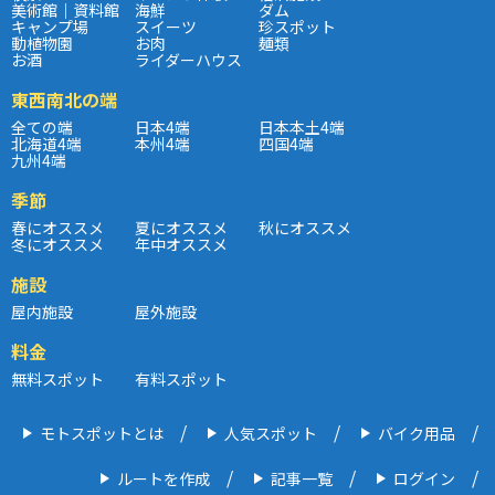
美術館｜資料館
海鮮
ダム
キャンプ場
スイーツ
珍スポット
動植物園
お肉
麺類
お酒
ライダーハウス
東西南北の端
全ての端
日本4端
日本本土4端
北海道4端
本州4端
四国4端
九州4端
季節
春にオススメ
夏にオススメ
秋にオススメ
冬にオススメ
年中オススメ
施設
屋内施設
屋外施設
料金
無料スポット
有料スポット
モトスポットとは
人気スポット
バイク用品
ルートを作成
記事一覧
ログイン