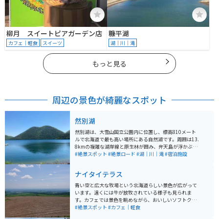
柳月 スイートピアガーデン店
糠平湖
カフェ｜軽食
スイーツ
湖｜川｜滝
もっと見る
周辺の景色が綺麗なスポット
然別湖
然別湖は、大雪山国立公園内に位置し、標高810メート
ルで北海道で最も高い場所にある自然湖です。周囲は13.
8kmの複雑な湖岸線と原生林が囲み、弁天島が浮かぶ自
然豊かな環境にあります。 湖は約3万年前の噴火によっ
#絶景スポット
#絶景ロード
#湖｜川｜滝
#宿泊施設
て形成され、周囲は複雑な湖岸線と9つの湾を形成して
います。湖は透明度が国内有数で、天望山が湖面に映る
ナイタイテラス
形から「唇山」とも呼ばれ、シンボルとなっています。
また、生きた化石とも言われるエゾナキウサギ、ミサ
青い空と広大な牧場という北海道らしい景色が広がって
ゴ、オジロワシ、クマゲラ、アオサギなどの貴重な野生
います。遠くには牛が放牧されている様子も見られま
動物も生息しています。
す。カフェでは景色を眺めながら、おいしいソフトクリ
ームや軽食を食べることができます。景色を見ながらい
#絶景スポット
#カフェ｜軽食
つまでもぼーっとしていられます。