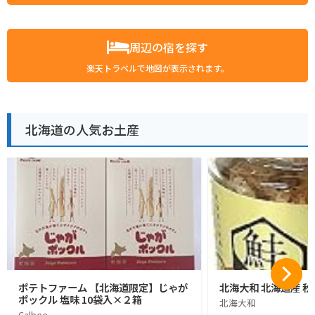
周辺の宿を探す
楽天トラベルで地図が表示されます。
北海道の人気お土産
ポテトファーム 【北海道限定】じゃが
北海大和 北海道産 秋
ポックル 塩味 10袋入×２箱
北海大和
Calbee