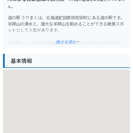
ん。
道の駅 うりまくは、北海道虻田郡倶知安町にある道の駅です。
羊蹄山の湧水と、雄大な羊蹄山を眺めることができる絶景スポ
ットとして人気があります。
...続きを読む
道の駅には、地元の新鮮な農産物や特産品を販売する直売所、
レストラン、軽食コーナーなどがあります。中でも、地元産の
豚肉を使ったジンギスカンや、羊蹄山麓で育った新鮮な野菜を
基本情報
使った料理がおすすめです。
バイクで訪れる場合、駐車場も広く停めやすいので安心です。
羊蹄山の周遊道路は景色も良く、ツーリングにも最適です。周
辺には、ニセコやルスツリゾートなどの観光スポットも点在し
ており、拠点としても便利です。
倶知安町はじゃがいもやアスパラガスなどの農産物が有名なの
で、道の駅で購入したり、周辺の農園で収穫体験をするのも良
いでしょう。また、羊蹄山麓には湧水地が点在しており、美味
しい水を汲むこともできます。