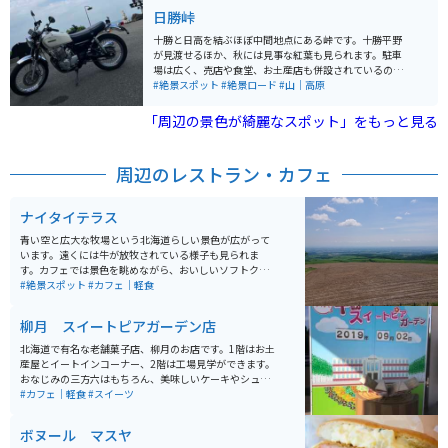
日勝峠
十勝と日高を結ぶほぼ中間地点にある峠です。十勝平野
が見渡せるほか、秋には見事な紅葉も見られます。駐車
場は広く、売店や食堂、お土産店も併設されているの
で、休憩や食事、買い物のついでに立ち寄ることもでき
#絶景スポット
#絶景ロード
#山｜高原
ます。
「周辺の景色が綺麗なスポット」をもっと見る
周辺のレストラン・カフェ
ナイタイテラス
青い空と広大な牧場という北海道らしい景色が広がって
います。遠くには牛が放牧されている様子も見られま
す。カフェでは景色を眺めながら、おいしいソフトクリ
ームや軽食を食べることができます。景色を見ながらい
#絶景スポット
#カフェ｜軽食
つまでもぼーっとしていられます。
柳月 スイートピアガーデン店
北海道で有名な老舗菓子店、柳月のお店です。1階はお土
産屋とイートインコーナー、2階は工場見学ができます。
おなじみの三方六はもちろん、美味しいケーキやシュー
クリーム、ソフトクリームもあります。甘いものとコー
#カフェ｜軽食
#スイーツ
ヒーで、イートインコーナーでゆっくり休むことができ
ますよ。お土産屋もたくさん品があって楽しいです。
ボヌール マスヤ