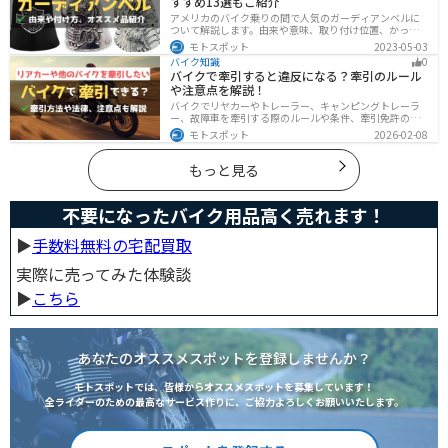
すすめ13選もご紹介
アメリカのバイク乗りの間で人気のガーディアンベルに
ついて解説します。由来や意味、取り付け位置、かっこ
いいオススメのガーディアンベルも紹介します。自分用
モトスポット
2023-05-03
のお守りとしてだけでなく、プレゼントとしても最適な
バイク知識
0
ので、気になっている人は参考にしてみてください。
バイクで牽引すると違反になる？牽引のルール
や注意点を解説！
バイクでリヤカーやトレーラー、キャンピングトレーラ
ー、故障車を牽引する際のルールや条件、牽引免許の有
無、速度制限、必要な装備をわかりやすく解説。メリッ
モトスポット
2026-02-08
ト・デメリットや注意点も紹介し、安全にバイクの積載
力をアップする方法をまとめました。
もっと見る
不要になったバイク用品高く売れます！
▶︎
手数料無料の宅配買取
実際に売ってみた体験談
▶︎
こちら
あなたのオススメスポットを登録しませんか？
モトスポットでは、皆様からオススメスポットを募集しています！
全ライダーのための最高なサービス作りに、ご協力よろしくお願いいたします。