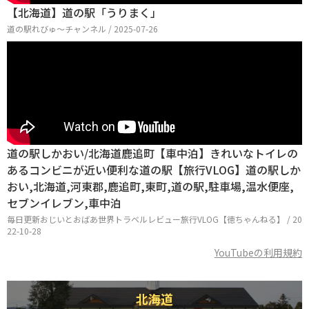
【北海道】道の駅「うりまく」
道の駅れびゅ〜チャンネル / 2025-07-26
道の駅しかおい/北海道鹿追町【車中泊】きれいなトイレの
あるコンビニが近い便利な道の駅【旅行VLOG】道の駅しか
おい,北海道,河東郡,鹿追町,東町,道の駅,駐車場,温水便座,
セブンイレブン,車中泊
毎日更新おじいとおばあ世界トラベルレビュー旅行VLOG【徳ちゃんねる】 / 20
22-10-28
YouTubeの利用規約
北海道