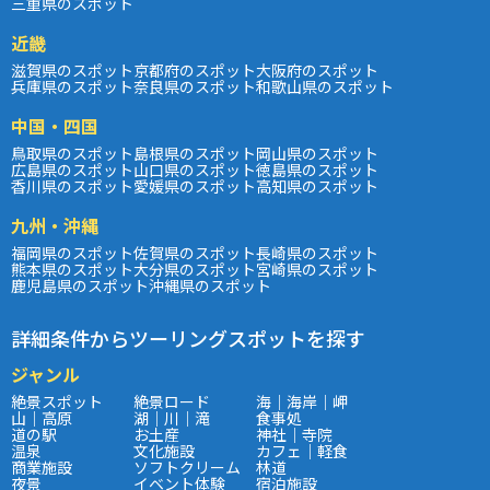
三重県のスポット
近畿
滋賀県のスポット
京都府のスポット
大阪府のスポット
兵庫県のスポット
奈良県のスポット
和歌山県のスポット
中国・四国
鳥取県のスポット
島根県のスポット
岡山県のスポット
広島県のスポット
山口県のスポット
徳島県のスポット
香川県のスポット
愛媛県のスポット
高知県のスポット
九州・沖縄
福岡県のスポット
佐賀県のスポット
長崎県のスポット
熊本県のスポット
大分県のスポット
宮崎県のスポット
鹿児島県のスポット
沖縄県のスポット
詳細条件からツーリングスポットを探す
ジャンル
絶景スポット
絶景ロード
海｜海岸｜岬
山｜高原
湖｜川｜滝
食事処
道の駅
お土産
神社｜寺院
温泉
文化施設
カフェ｜軽食
商業施設
ソフトクリーム
林道
夜景
イベント体験
宿泊施設