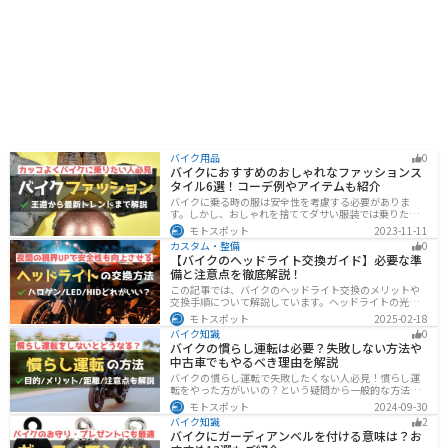
バイク用品
0
バイクにおすすめのおしゃれなファッションス
タイル6選！コーデ例やアイテムも紹介
バイクに乗る時の服は安全性を考慮する必要がありま
す。しかし、おしゃれを捨ててダサい服装では乗りたく
ないですよね？せっかくならカッコよく風を切って街を
モトスポット
2023-11-11
歩きたいもの。この記事では、そんな願いを叶えるた
カスタム・整備
0
め、王道から流行ファッションまでバイクに乗るときの
【バイクのヘッドライト交換ガイド】必要な準
ファッションを解説します。
備と注意点を徹底解説！
この記事では、バイクのヘッドライト交換のメリットや
交換手順について解説しています。ヘッドライトの光が
弱くなっていませんか？夜間の視界を改善するために
モトスポット
2025-02-18
は、適切なヘッドライト交換が必要です。自分で交換す
バイク知識
0
る方法からショップに依頼する場合の費用までわかりや
バイクの慣らし運転は必要？失敗しない方法や
すくお伝えします！
中古車でもやるべき理由を解説
バイクの慣らし運転で失敗したくない人必見！慣らし運
転をやった方がいいの？という疑問から一般的な方法、
メーカ推奨の方法まで具体的に解説します。注意点や中
モトスポット
2024-09-30
古車でもやった方がいいのか慣らし運転後にやるべきこ
バイク知識
2
ともまとめたので、これからバイクを買おうとしている
バイクにガーディアンベルを付ける意味は？お
人は参考にしてください。