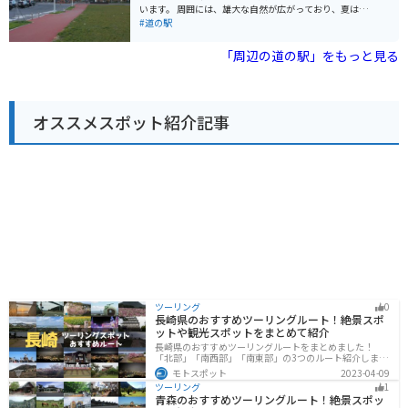
春には広大な芝生の広場にタンポポが一面に咲き乱れ、
います。 周囲には、雄大な自然が広がっており、夏はキ
夏にはオホーツク海を望むキャンプ場でゆったりと過ご
ャンプやカヌー、冬はワカサギ釣りやスノーモービルな
#道の駅
すことができます。秋には周囲の山々が紅葉で色づき、
ど、四季を通して楽しめるアクティビティが豊富です。
冬には流氷が押し寄せるなど、四季折々の魅力を楽しめ
道の駅には、地元産の新鮮な野菜や山菜、きのこなどが
「周辺の道の駅」をもっと見る
るのも魅力です。
販売されているほか、レストランでは、鹿肉を使用した
「エゾシカ丼」や「エゾシカカレー」などが人気です。
また、然別湖で獲れたワカサギを使った「ワカサギ天
丼」もおすすめです。 バイクで訪れる際は、然別湖畔を
オススメスポット紹介記事
一周する道路が絶景なので、ぜひ走ってみてください。
ただし、ヒグマが出没する可能性があるので、注意が必
要です。 【おすすめポイント】 * 然別湖の自然を満喫で
きる * 新鮮な地元産の食材が手に入る * エゾシカ料理や
ワカサギ料理が楽しめる
ツーリング
0
長崎県のおすすめツーリングルート！絶景スポ
ットや観光スポットをまとめて紹介
長崎県のおすすめツーリングルートをまとめました！
「北部」「南西部」「南東部」の3つのルート紹介しま
す。国際色豊かな街並みや世界遺産、絶景ポイントが数
モトスポット
2023-04-09
多く存在し、様々な楽しみ方ができます。バイクで長崎
ツーリング
1
県にツーリングに行く際は参考にしてください。
青森のおすすめツーリングルート！絶景スポッ