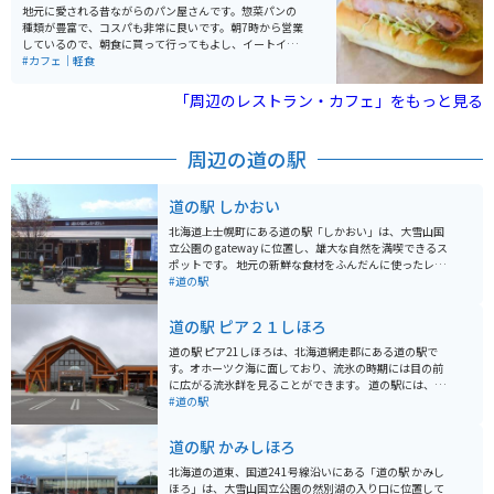
地元に愛される昔ながらのパン屋さんです。惣菜パンの
種類が豊富で、コスパも非常に良いです。朝7時から営業
しているので、朝食に買って行ってもよし、イートイン
で焼き立てを食べても良いです。どのパンも小麦の味が
#カフェ｜軽食
しっかりとしていて非常に美味しく、ハズレがないお店
です。
「周辺のレストラン・カフェ」をもっと見る
周辺の道の駅
道の駅 しかおい
北海道上士幌町にある道の駅「しかおい」は、大雪山国
立公園の gateway に位置し、雄大な自然を満喫できるス
ポットです。 地元の新鮮な食材をふんだんに使ったレス
トランでは、鹿肉料理やソフトクリームが人気です。 売
#道の駅
店には、上士幌産の牛乳やチーズ、ヨーグルトなどの乳
製品や、地元産の野菜や果物が並びます。 特に、ブラン
道の駅 ピア２１しほろ
ド牛「十勝ハーブ牛」を使った商品はおすすめです。 道
の駅から眺める景色は素晴らしく、晴れた日には雄大な
道の駅 ピア21しほろは、北海道網走郡にある道の駅で
大雪連峰を望むことができます。 周辺には、糠平湖やタ
す。オホーツク海に面しており、流氷の時期には目の前
ウシュベツ川橋梁などの観光スポットもあり、ドライブ
に広がる流氷群を見ることができます。 道の駅には、レ
やツーリングの拠点としても最適です。 バイクツーリン
ストランや特産品販売所があり、地元の新鮮な海産物や
#道の駅
グの場合、道の駅には広々とした駐車場が完備されてい
農産物を味わえます。お土産にぴったりの海産物の加工
るので安心です。 周辺の道路は、信号が少なく、景色も
品なども充実しています。 バイクで訪れる際は、駐車場
道の駅 かみしほろ
良いため、快適なツーリングを楽しむことができます。
からオホーツク海を眺めることができます。周辺には、
ただし、エゾシカなどの野生動物との遭遇には注意が必
濤沸湖や能取湖など、自然豊かな観光スポットが多く点
北海道の道東、国道241号線沿いにある「道の駅 かみし
要です。
在しており、ツーリングの拠点としてもおすすめです。
ほろ」は、大雪山国立公園の然別湖の入り口に位置して