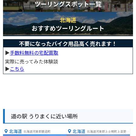
ツーリングスポット一覧
北海道
おすすめツーリングルート
不要になったバイク用品高く売れます！
▶︎
手数料無料の宅配買取
実際に売ってみた体験談
▶︎
こちら
道の駅 うりまくに近い場所
北海道
北海道
北海道河東郡鹿追町
北海道河東郡上士幌町上音更１
２８−５