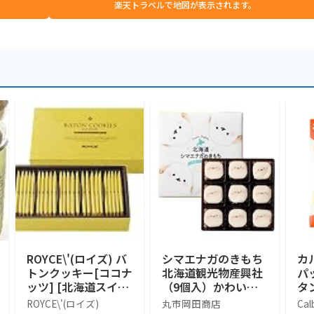
楽天トラベルで地図が表示されます。
ROYCE\'(ロイズ) バ
シマエナガのきもち
カ
トンクッキー[ココナ
北海道観光物産興社
パ
ッツ] [北海道スイー
（9個入）かわいい
タン
ツ] 25個 (x 1)
シマエナガ (1箱)
袋
ROYCE\'(ロイズ)
丸市岡田商店
Cal