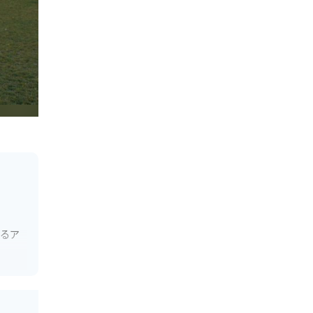
めるア
」や