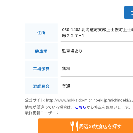
080-1408 北海道河東郡上士幌町上
住所
線２２７−１
駐車場あり
駐車場
無料
平均予算
普通
混雑具合
公式サイト:
http://www.hokkaido-michinoeki.jp/michinoeki/2
情報が間違っている場合は、
こちら
から修正をお願いします。
最終更新ユーザー：
周辺の飲食店を探す