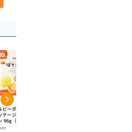
ルビーポテト【新
ISHIYA 白い恋人（ホ
プリッツ グ
ッケージ】ぽてコ
ワイト）12枚入
ごころPRE
 96g（16g*6
もろこし＞
石屋製菓
）1箱
定発売 24.
bee
プリッツ
1,394円