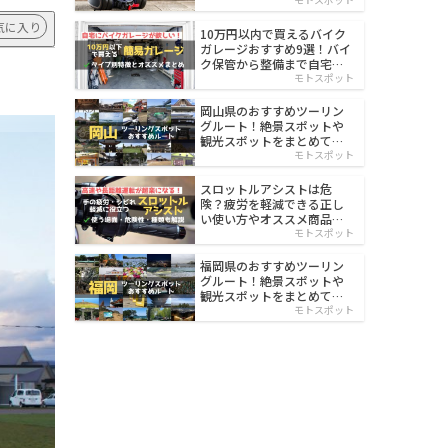
イルド
気に入り
10万円以内で買えるバイク
ガレージおすすめ9選！バイ
ク保管から整備まで自宅で
楽々
モトスポット
岡山県のおすすめツーリン
グルート！絶景スポットや
観光スポットをまとめて紹
介
モトスポット
スロットルアシストは危
険？疲労を軽減できる正し
い使い方やオススメ商品を
紹介
モトスポット
福岡県のおすすめツーリン
グルート！絶景スポットや
観光スポットをまとめて紹
介
モトスポット