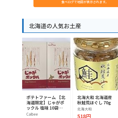
食べログで地図が表示されます。
北海道の人気お土産
ポテトファーム 【北
北海大和 北海道産
海道限定】じゃがポ
秋鮭荒ほぐし 70g
ックル 塩味 10袋入
北海大和
×２箱
Calbee
518円