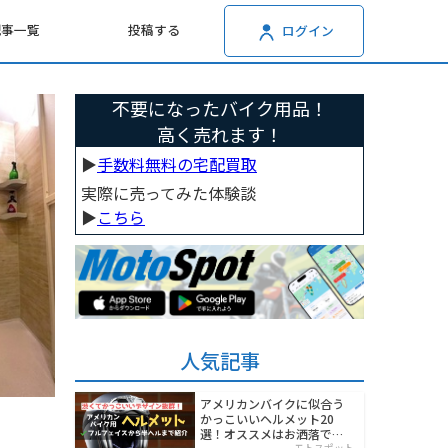
記事一覧
投稿する
ログイン
不要になったバイク用品！
高く売れます！
▶︎
手数料無料の宅配買取
実際に売ってみた体験談
▶︎
こちら
人気記事
アメリカンバイクに似合う
かっこいいヘルメット20
選！オススメはお洒落でワ
モトスポット