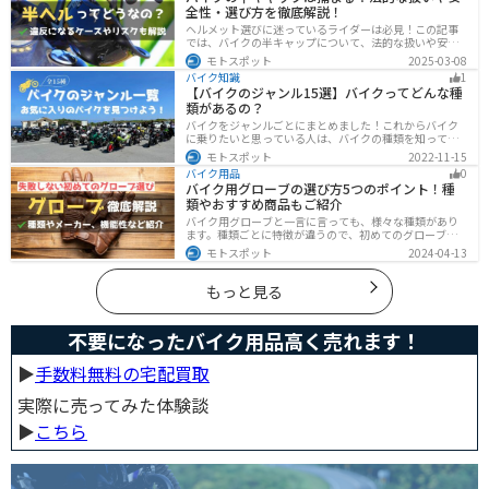
全性・選び方を徹底解説！
行のポイントもまとめました。季節や天候を問わずバイ
クに乗る！そんなライダーの方はぜひ参考にしてみてく
ヘルメット選びに迷っているライダーは必見！この記事
ださい。[phtml blog-first-h2-module]バイク走行時の体
では、バイクの半キャップについて、法的な扱いや安全
感温度は気温より低め？バイク走行時の体感温度は気温
性、選び方を詳しく解説しています。実は、法律で認め
モトスポット
2025-03-08
と同じではありません。なぜ
られていても、状況によっては違法となる可能性がある
バイク知識
1
ので注意が必要です。この記事を読めば、ヘルメットを
【バイクのジャンル15選】バイクってどんな種
正しく選ぶヒントが得られます。
類があるの？
バイクをジャンルごとにまとめました！これからバイク
に乗りたいと思っている人は、バイクの種類を知って気
になる1台を見つけましょう。特徴やメリットデメリット
モトスポット
2022-11-15
なども記載しているので、デザインだけでなく性能から
バイク用品
0
もバイクを探せるようになると失敗しないバイク選びば
バイク用グローブの選び方5つのポイント！種
できるようになります。
類やおすすめ商品もご紹介
バイク用グローブと一言に言っても、様々な種類があり
ます。種類ごとに特徴が違うので、初めてのグローブ選
びで失敗しないように、しっかりと理解して選ぶように
モトスポット
2024-04-13
しましょう。この記事では、特徴やメリットデメリッ
ト、有名メーカーなど初心者が知っておくべきことをま
とめました。
もっと見る
不要になったバイク用品高く売れます！
▶︎
手数料無料の宅配買取
実際に売ってみた体験談
▶︎
こちら