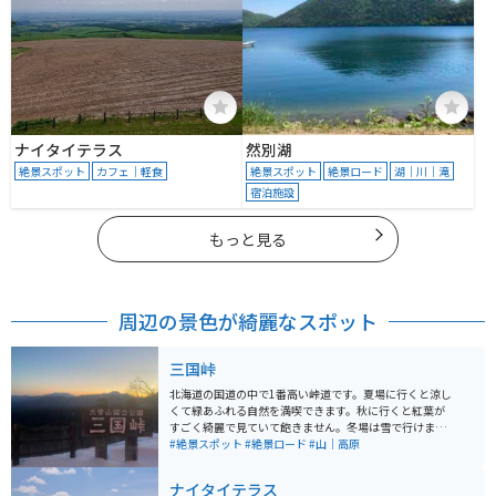
ナイタイテラス
然別湖
絶景スポット
カフェ｜軽食
絶景スポット
絶景ロード
湖｜川｜滝
宿泊施設
もっと見る
周辺の景色が綺麗なスポット
三国峠
北海道の国道の中で1番高い峠道です。夏場に行くと涼し
くて緑あふれる自然を満喫できます。秋に行くと紅葉が
すごく綺麗で見ていて飽きません。冬場は雪で行けませ
んが、夏と秋の三国峠といえばバイクでのツーリングに
#絶景スポット
#絶景ロード
#山｜高原
は欠かせない場所です。 晴れている日にこの峠から見渡
す景色は十勝を一望できるほど絶景で、よくツーリング
ナイタイテラス
途中のバイク好きの人たちの休憩スポットにもなってい