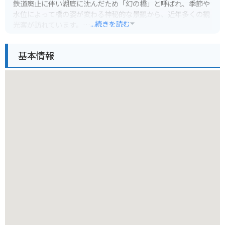
鉄道廃止に伴い湖底に沈んだため「幻の橋」と呼ばれ、季節や
水位によって橋の姿が変わる神秘的な景観から、近年多くの観
...続きを読む
光客が訪れています。
例年6月頃に満水となり橋は湖底に沈みますが、水位が下がる1
基本情報
月から2月にかけては橋全体が現れ、凍結した湖の上を歩いて
渡ることができます。ただし、橋の上は老朽化が進み大変危険
なため、見学は自己責任となります。
タウシュベツ川橋梁周辺は国定公園に指定されているため、車
両の乗り入れが規制されています。バイクも通行禁止となって
いるため注意が必要です。最寄りの駐車場から展望台までは徒
歩1時間ほどかかります。また、周辺にはヒグマが生息してい
るため、遭遇した場合に備えて対策をしておくことが重要で
す。