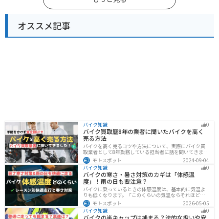
オススメ記事
バイク知識
0
バイク買取歴8年の業者に聞いたバイクを高く
売る方法
バイクを高く売るコツや方法について、実際にバイク買
取業者として8年勤務している担当者に話を聞いてきまし
た！高く買い取ってもらえるバイクの特徴や業者がどの
モトスポット
2024-09-04
くらい利益を上乗せしているかなど、バイクを売ろうと
バイク知識
0
している人は必見の内容になっています。
バイクの寒さ・暑さ対策のカギは「体感温
度」！雨の日も要注意？
バイクに乗っているときの体感温度は、基本的に気温よ
りも低くなります。「このくらいの気温ならそれほど寒
くないだろう」そう考えて通常の装備でバイクに乗った
モトスポット
2026-05-05
ら大変な目に遭った・・・そんな経験のあるライダーも
バイク知識
0
多いのではないでしょうか。今回はバイク走行中の体感
バイクの半キャップは捕まる？法的な扱いや安
温度についてご紹介します。体感温度を考慮した快適走