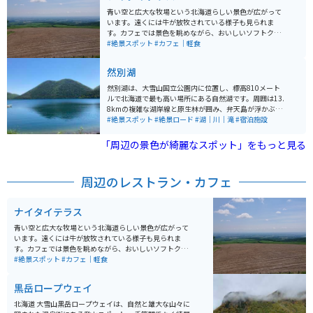
ます。峠の茶屋のソフトクリームが絶品です。 携帯が圏
青い空と広大な牧場という北海道らしい景色が広がって
外になる場所があるので、事故や故障には注意してくだ
います。遠くには牛が放牧されている様子も見られま
さい。
す。カフェでは景色を眺めながら、おいしいソフトクリ
ームや軽食を食べることができます。景色を見ながらい
#絶景スポット
#カフェ｜軽食
つまでもぼーっとしていられます。
然別湖
然別湖は、大雪山国立公園内に位置し、標高810メート
ルで北海道で最も高い場所にある自然湖です。周囲は13.
8kmの複雑な湖岸線と原生林が囲み、弁天島が浮かぶ自
然豊かな環境にあります。 湖は約3万年前の噴火によっ
#絶景スポット
#絶景ロード
#湖｜川｜滝
#宿泊施設
て形成され、周囲は複雑な湖岸線と9つの湾を形成して
います。湖は透明度が国内有数で、天望山が湖面に映る
「周辺の景色が綺麗なスポット」をもっと見る
形から「唇山」とも呼ばれ、シンボルとなっています。
また、生きた化石とも言われるエゾナキウサギ、ミサ
ゴ、オジロワシ、クマゲラ、アオサギなどの貴重な野生
周辺のレストラン・カフェ
動物も生息しています。
ナイタイテラス
青い空と広大な牧場という北海道らしい景色が広がって
います。遠くには牛が放牧されている様子も見られま
す。カフェでは景色を眺めながら、おいしいソフトクリ
ームや軽食を食べることができます。景色を見ながらい
#絶景スポット
#カフェ｜軽食
つまでもぼーっとしていられます。
黒岳ロープウェイ
北海道 大雪山黒岳ロープウェイは、自然と雄大な山々に