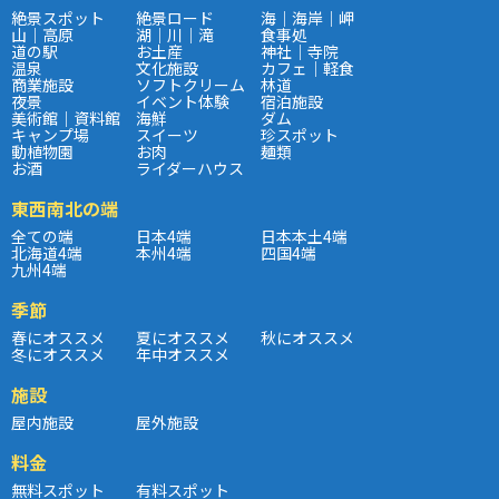
絶景スポット
絶景ロード
海｜海岸｜岬
山｜高原
湖｜川｜滝
食事処
道の駅
お土産
神社｜寺院
温泉
文化施設
カフェ｜軽食
商業施設
ソフトクリーム
林道
夜景
イベント体験
宿泊施設
美術館｜資料館
海鮮
ダム
キャンプ場
スイーツ
珍スポット
動植物園
お肉
麺類
お酒
ライダーハウス
東西南北の端
全ての端
日本4端
日本本土4端
北海道4端
本州4端
四国4端
九州4端
季節
春にオススメ
夏にオススメ
秋にオススメ
冬にオススメ
年中オススメ
施設
屋内施設
屋外施設
料金
無料スポット
有料スポット