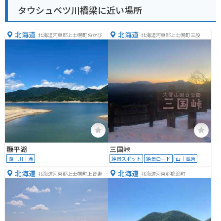
タウシュベツ川橋梁に近い場所
北海道
北海道
北海道河東郡上士幌町ぬかびら
北海道河東郡上士幌町三股
源泉郷
糠平湖
三国峠
湖｜川｜滝
絶景スポット
絶景ロード
山｜高原
北海道
北海道
北海道河東郡上士幌町上音更１
北海道河東郡鹿追町
２８−５