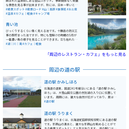
囲まれた温泉街にある登山スポット。 季節関係なく綺麗
な景色を見る事が出来ますが、秋には、日本一早いと言
われる、紅葉の絶景スポットです。10月から11月にかけ
#絶景スポット
#絶景ロード
#山｜高原
#食事処
#お土産
て最高の景色を見ることができるのでシーズン中は登山
#温泉
#カフェ｜軽食
#キャンプ場
客や紅葉狩り客でかなり混雑します。 温泉や食事も楽し
めるので、普段のストレス生活のリフレッシュに最高の
青い池
スポットです。
びっくりするくらい青く見える池です。十勝岳の防災工
事の際貯まった池ですが、特にも雪解けの時期の5月が
一番濃い青の様子を見ることができます。立ち枯れたカ
ラマツと池のコントラストが美しい眺めです。冬は池は
#湖｜川｜滝
#カフェ｜軽食
凍ってしまいますが、11月からライトアップもされるの
で、雪と池のコラボも見どころの一つです。
「周辺のレストラン・カフェ」をもっと見る
周辺の道の駅
道の駅 かみしほろ
北海道の道東、国道241号線沿いにある「道の駅 かみし
ほろ」は、大雪山国立公園の然別湖の入り口に位置して
います。 周囲には、雄大な自然が広がっており、夏はキ
ャンプやカヌー、冬はワカサギ釣りやスノーモービルな
#道の駅
ど、四季を通して楽しめるアクティビティが豊富です。
道の駅には、地元産の新鮮な野菜や山菜、きのこなどが
道の駅 うりまく
販売されているほか、レストランでは、鹿肉を使用した
「エゾシカ丼」や「エゾシカカレー」などが人気です。
道の駅 うりまくは、北海道虻田郡倶知安町にある道の駅
また、然別湖で獲れたワカサギを使った「ワカサギ天
です。羊蹄山の湧水と、雄大な羊蹄山を眺めることがで
丼」もおすすめです。 バイクで訪れる際は、然別湖畔を
きる絶景スポットとして人気があります。 道の駅には、