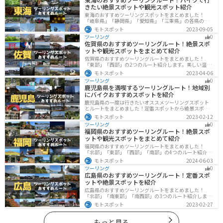
きたい絶景スポットや観光スポット紹介
東海のおすすめツーリングスポットをまとめました！
「岐阜県」「静岡県」「愛知県」「三重県」の各県の観
光地紹介します。自然豊かな山々や湖、温泉地が点在
モトスポット
2023-09-05
し、四季折々の景色を楽しめるスポットが多数ありま
ツーリング
0
す。バイクで東海にツーリングに行く際は参考にしてく
佐賀県のおすすめツーリングルート！絶景スポ
ださい。
ットや観光スポットをまとめて紹介
佐賀県のおすすめツーリングルートをまとめました！
「東部」「西部」の2つのルート紹介します。美しい温泉
地や古墳群、歴史ある城や神社仏閣など、バイクツーリ
モトスポット
2023-04-06
ングに適したスポットが多数存在し、様々な楽しみ方が
ツーリング
0
できます。バイクで佐賀県にツーリングに行く際は参考
鹿児島県を満喫するツーリングルート！地域別
にしてください。
にバイクおすすめスポットを紹介
鹿児島県の一度は行きたいオススメツーリングスポット
とルートをまとめました！定番スポットから絶景スポッ
ト、温泉、山、海、グルメなど様々なジャンルで楽しめ
モトスポット
2023-02-12
ます。バイクで鹿児島ツーリングに行こうと思っている
ツーリング
0
人は、参考にしてください。
福岡県のおすすめツーリングルート！絶景スポ
ットや観光スポットをまとめて紹介
福岡県のおすすめツーリングルートをまとめました！
「北部」「東部」「西部」「南部」の4つのルート紹介し
ます。豊かな自然から歴史ある名所、グルメまで多彩な
モトスポット
2024-06-03
魅力が詰まっており、様々な楽しみ方ができます。バイ
ツーリング
0
クで福岡県にツーリングに行く際は参考にしてくださ
広島県のおすすめツーリングルート！定番スポ
い。
ットや絶景スポットを紹介
広島県のおすすめツーリングルートをまとめました！
「北部」「南東部」「南西部」の3つのルート紹介しま
す。自然豊かな山と海だけでなく、歴史的価値のある建
モトスポット
2023-02-27
造物も多数あるので、飽きることなくツーリングを堪能
できます。バイクで広島県にツーリングに行く際は参考
にしてください。
もっと見る