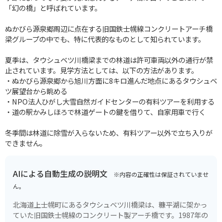
「幻の橋」と呼ばれています。
ぬかびら源泉郷周辺に点在する旧国鉄士幌線コンクリートアーチ橋
梁グループの中でも、特に代表的なものとして知られています。
夏季は、タウシュベツ川橋梁までの林道は許可車両以外の通行が禁
止されています。見学方法としては、以下の方法があります。
・ぬかびら源泉郷から旭川方面に8キロ進んだ地点にあるタウシュベ
ツ展望台から眺める
・NPO法人ひがし大雪自然ガイドセンターの有料ツアーを利用する
・道の駅かみしほろで林道ゲートの鍵を借りて、自家用車で行く
冬季間は林道に除雪が入らないため、有料ツアー以外で立ち入りが
できません。
AIによる自動生成の説明文
※内容の正確性は保証されていませ
ん。
北海道上士幌町にあるタウシュベツ川橋梁は、糠平湖に架かっ
ていた旧国鉄士幌線のコンクリート製アーチ橋です。1987年の