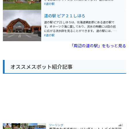
一周する道路が絶景なので、ぜひ走ってみてください。
地元の新鮮な農産物や特産品を販売する直売所、レスト
#道の駅
ただし、ヒグマが出没する可能性があるので、注意が必
ラン、軽食コーナーなどがあります。中でも、地元産の
要です。 【おすすめポイント】 * 然別湖の自然を満喫で
豚肉を使ったジンギスカンや、羊蹄山麓で育った新鮮な
道の駅 ピア２１しほろ
きる * 新鮮な地元産の食材が手に入る * エゾシカ料理や
野菜を使った料理がおすすめです。 バイクで訪れる場
ワカサギ料理が楽しめる
合、駐車場も広く停めやすいので安心です。羊蹄山の周
道の駅 ピア21しほろは、北海道網走郡にある道の駅で
遊道路は景色も良く、ツーリングにも最適です。周辺に
す。オホーツク海に面しており、流氷の時期には目の前
は、ニセコやルスツリゾートなどの観光スポットも点在
に広がる流氷群を見ることができます。 道の駅には、レ
しており、拠点としても便利です。 倶知安町はじゃがい
ストランや特産品販売所があり、地元の新鮮な海産物や
#道の駅
もやアスパラガスなどの農産物が有名なので、道の駅で
農産物を味わえます。お土産にぴったりの海産物の加工
購入したり、周辺の農園で収穫体験をするのも良いでし
品なども充実しています。 バイクで訪れる際は、駐車場
「周辺の道の駅」をもっと見る
ょう。また、羊蹄山麓には湧水地が点在しており、美味
からオホーツク海を眺めることができます。周辺には、
しい水を汲むこともできます。
濤沸湖や能取湖など、自然豊かな観光スポットが多く点
在しており、ツーリングの拠点としてもおすすめです。
春には広大な芝生の広場にタンポポが一面に咲き乱れ、
オススメスポット紹介記事
夏にはオホーツク海を望むキャンプ場でゆったりと過ご
すことができます。秋には周囲の山々が紅葉で色づき、
冬には流氷が押し寄せるなど、四季折々の魅力を楽しめ
るのも魅力です。
ツーリング
1
東海のおすすめツーリングルート！バイクで行