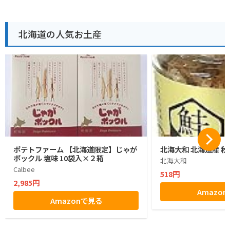
北海道の人気お土産
ポテトファーム 【北海道限定】じゃが
北海大和 北海道産 秋
ポックル 塩味 10袋入×２箱
北海大和
Calbee
518円
2,985円
Amazo
Amazonで見る