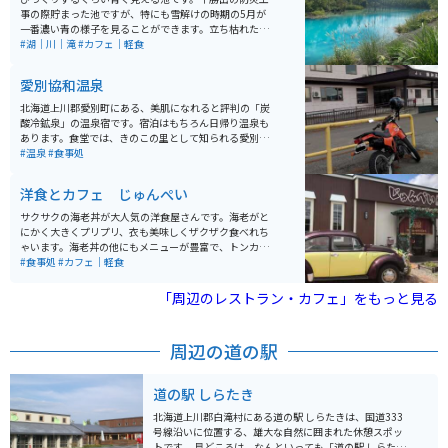
事の際貯まった池ですが、特にも雪解けの時期の5月が
一番濃い青の様子を見ることができます。立ち枯れたカ
ラマツと池のコントラストが美しい眺めです。冬は池は
#湖｜川｜滝
#カフェ｜軽食
凍ってしまいますが、11月からライトアップもされるの
で、雪と池のコラボも見どころの一つです。
愛別協和温泉
北海道上川郡愛別町にある、美肌になれると評判の「炭
酸冷鉱泉」の温泉宿です。宿泊はもちろん日帰り温泉も
あります。食堂では、きのこの里として知られる愛別町
のきのこをふんだんに使ったメニューを提供してくれま
#温泉
#食事処
す。
洋食とカフェ じゅんぺい
サクサクの海老丼が大人気の洋食屋さんです。海老がと
にかく大きくプリプリ、衣も美味しくザクザク食べれち
ゃいます。海老丼の他にもメニューが豊富で、トンカ
ツ、チキンカツ、ミックス定食などガッツリ食べたい物
#食事処
#カフェ｜軽食
がたくさんあります。持ち帰り用のジュンドック（洋風
おにぎり）も美味しいので、旅のお供に買いたくなりま
「周辺のレストラン・カフェ」をもっと見る
す。デザートも豊富、サッパリと食事を済ませたい方は
サンドイッチやチキンライスもあります。どれにするか
楽しみながら悩みたくなるお店です。
周辺の道の駅
道の駅 しらたき
北海道上川郡白滝村にある道の駅 しらたきは、国道333
号線沿いに位置する、雄大な自然に囲まれた休憩スポッ
トです。 見どころは、なんといっても「道の駅 しらた