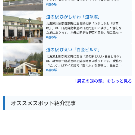
き」に併設されている「白滝ジオパーク交流センター」
#道の駅
です。ここでは、白滝村の地質や化石に関する展示を見
学できます。特に、約4万年前にこの地で暮らしていた
道の駅 ひがしかわ「道草館」
「ナウマンゾウ」の化石は必見です。 バイクで訪れる際
は、駐車場も広く停めやすいので安心です。道の駅周辺
北海道沙流郡日高町にある道の駅「ひがしかわ『道草
には、白滝村特産のそばや山菜を使った料理を提供する
館』」は、日高自動車道の日高門別ICに隣接した便利な
飲食店もあります。また、少し足を延ばせば、クッチャ
立地にあります。 地元の新鮮な野菜や果物、加工品など
ロ湖など自然豊かな観光スポットも点在しているので、
を販売する直売所は、旅の思い出やお土産探しに最適で
#道の駅
ツーリングの拠点としても最適です。
す。 特に、日高地方は良質なサラブレッドの産地として
知られており、馬肉を使った珍しい商品も見つかりま
道の駅 びえい「白金ビルケ」
す。 軽食コーナーでは、地元産の食材を使った料理や軽
食を楽しむことができます。 日高昆布ラーメンやジンギ
北海道上川郡美瑛町にある「道の駅 びえい 白金ビルケ」
スカン丼など、北海道の味覚を堪能しましょう。 バイク
は、雄大な十勝岳連峰を望む絶景スポットです。 愛称の
で訪れる際には、広々とした駐車場があるので安心で
「ビルケ」はアイヌ語で「輝く水」を意味し、白金温泉
す。 道の駅からは、広大な牧場風景や日高山脈の雄大な
街の入り口に位置しています。 施設内には、美瑛産の新
#道の駅
景色を楽しむことができます。 周辺には、競走馬の育成
鮮な野菜や牛乳を使ったソフトクリームなどが味わえる
牧場や乗馬体験施設などもあり、馬との触れ合いを楽し
レストランや売店があり、地元の特産品をお土産に購入
「周辺の道の駅」をもっと見る
むこともできます。 ドライブやツーリングの休憩に、ぜ
できます。 また、美瑛町の観光情報コーナーでは、近隣
ひ道の駅「ひがしかわ『道草館』」へお立ち寄りくださ
の観光スポット情報も入手できます。 雄大な自然を満喫
い。
できる展望台もあり、ドライブの休憩だけでなく、観光
拠点としても最適です。 バイクで訪れる場合は、駐車場
オススメスポット紹介記事
も広く停めやすいので安心です。 十勝岳連峰の絶景を眺
めながら、地元グルメやショッピングを楽しめる「道の
駅 びえい 白金ビルケ」は、北海道観光に訪れた際にはぜ
ひ立ち寄りたいスポットです。