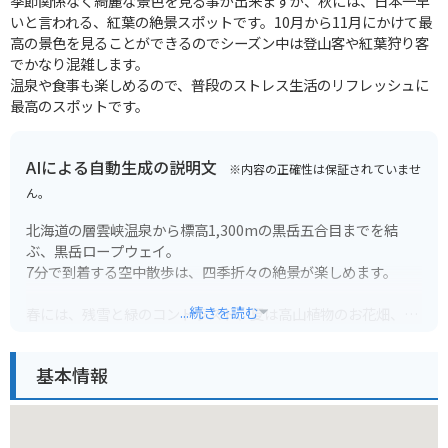
季節関係なく綺麗な景色を見る事が出来ますが、秋には、日本一早
いと言われる、紅葉の絶景スポットです。10月から11月にかけて最
高の景色を見ることができるのでシーズン中は登山客や紅葉狩り客
でかなり混雑します。
温泉や食事も楽しめるので、普段のストレス生活のリフレッシュに
最高のスポットです。
AIによる自動生成の説明文
※内容の正確性は保証されていませ
ん。
北海道の層雲峡温泉から標高1,300mの黒岳五合目までを結
ぶ、黒岳ロープウェイ。
7分で到着する空中散歩は、四季折々の絶景が楽しめます。
...続きを読む
春には、残雪と緑のコントラスト、夏は高山植物のお花畑、秋
は燃えるような紅葉と、息を呑むような美しさです。
基本情報
ロープウェイ山頂駅には、展望台やカフェがあり、雄大な景色
を眺めながらゆったりと過ごせます。
さらに、黒岳七合目まで足を延ばせば、360度のパノラマビュ
ーを堪能できます。