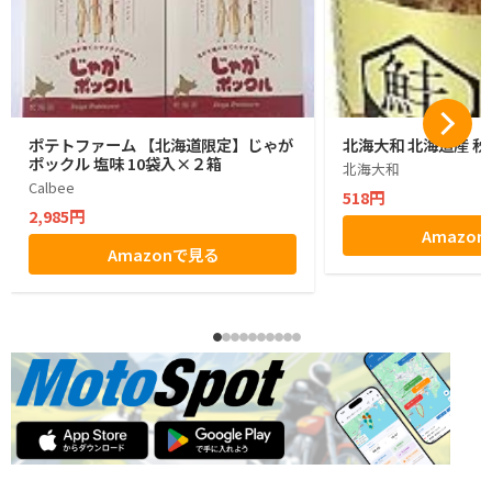
ポテトファーム 【北海道限定】じゃが
北海大和 北海道産 秋
ポックル 塩味 10袋入×２箱
北海大和
Calbee
518円
2,985円
Amazo
Amazonで見る