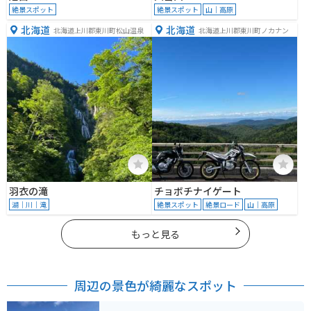
絶景スポット
絶景スポット
山｜高原
北海道
北海道
北海道上川郡東川町松山温泉
北海道上川郡東川町ノカナン
羽衣の滝
チョボチナイゲート
湖｜川｜滝
絶景スポット
絶景ロード
山｜高原
もっと見る
周辺の景色が綺麗なスポット