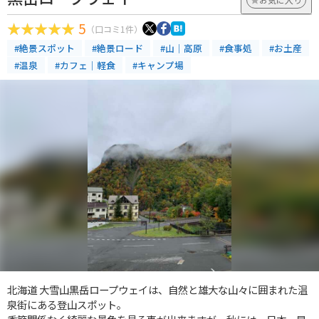
5
（口コミ1件）
#絶景スポット
#絶景ロード
#山｜高原
#食事処
#お土産
#温泉
#カフェ｜軽食
#キャンプ場
北海道 大雪山黒岳ロープウェイは、自然と雄大な山々に囲まれた温
泉街にある登山スポット。