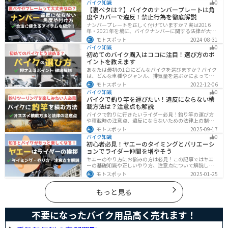
バイク知識
0
トバックス、イエローハットなどの回収対応店舗も紹介
【裏ペタは？】バイクのナンバープレートは角
します。
度やカバーで違反！禁止行為を徹底解説
ナンバープレートを正しく付けていますか？実は2016
年・2021年を境に、バイクナンバーに関する法律が大き
く変わっています！角度やカバー、ステーなど昔は大丈
モトスポット
2024-08-31
夫でも今は違法になるケースが発生します。正しく理解
バイク知識
0
して、今一度見直してみましょう。合法で使えるアイテ
初めてのバイク購入はココに注目！選び方のポ
ムも紹介します。
イントを教えます
あなたは最初の1台にどんなバイクを選びますか？バイク
は、どんな車種やジャンル、排気量を選ぶかによって今
後の楽しみ方が大きく変わるものなので、初めての愛車
モトスポット
2022-12-06
選びはとても重要です。この記事ではそんなバイク選び
バイク知識
0
のオススメポイントをお伝えします。
バイクで釣り竿を運びたい！違反にならない積
載方法は？注意点も解説
バイクで釣りに行きたいライダー必見！釣り竿の運び方
や積載時の注意点、違反にならないための法律上の制限
を解説。風の影響やバランス、安全面のポイントを押さ
モトスポット
2025-09-17
えつつ、おすすめのロッドケース・ロッドホルダー・コ
バイク知識
0
ンパクトロッドも紹介。ツーリング途中に気軽に釣りを
初心者必見！ヤエーのタイミングとバリエーシ
楽しみたい方にも最適な情報が満載
ョンでライダー仲間を増やそう
ヤエーのやり方にお悩みの方は必見！この記事ではヤエ
ーの基礎知識や正しいやり方、注意点について解説しま
す。実はヤエーには、ツーリング中の連帯感を高める効
モトスポット
2025-01-25
果があります。この記事を読めば、ヤエーの楽しみ方と
安全に行うポイントがわかるでしょう。
もっと見る
不要になったバイク用品高く売れます！