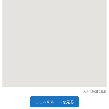
バイクで行く場合は、層雲峡温泉街に駐車場があるので、ロー
プウェイ乗り場までは徒歩で移動します。
紅葉シーズンは特に混雑するので、早朝や夕方の利用がおすす
めです。
大きな地図で見る
ここへのルートを見る