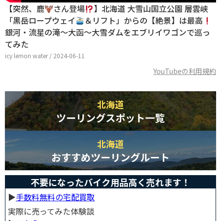
【突然、鹿
さん登場
】北海道 大雪山国立公園 層雲峡
「黒岳ロープウェイ
＆リフト」からの【絶景】は最高
銀河・流星の滝〜大函〜大雪ダムをエブリイワゴンで巡っ
てみた
icy lemon water / 2024-06-11
YouTubeの利用規約
北海道
ツーリングスポット一覧
北海道
おすすめツーリングルート
不要になったバイク用品高く売れます！
▶︎
手数料無料の宅配買取
実際に売ってみた体験談