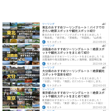
ツーリング
0
東北のおすすめツーリングルート！バイクで行
きたい絶景スポットや観光スポット紹介
東北のおすすめツーリングスポットをまとめました！
「青森県」「岩手県」「宮城県」「秋田県」「山形県」
「福島県」の各県の観光地紹介します。自然豊かな山々
モトスポット
2023-09-05
や湖、温泉地が点在し、四季折々の景色を楽しめるスポ
ツーリング
0
ットが多数あります。バイクで東北にツーリングに行く
淡路島のおすすめツーリングルート！絶景スポ
際は参考にしてください。
ットや観光スポットをまとめて紹介
淡路島のおすすめツーリングルートをまとめました！北
淡路海岸や南淡路海岸など美しい海岸線、国営明石海峡
公園や淡路夢舞台など、自然とアートが融合した施設も
モトスポット
2023-04-24
多数あります。バイクで淡路島にツーリングに行く際は
ツーリング
0
参考にしてください。
大分県のおすすめツーリングルート！絶景観光
スポットや温泉を紹介
大分県のおすすめツーリングルートをまとめました！
「北部」「中部」「南部」の3つのルート紹介します。阿
蘇の雄大な自然を満喫できるスポットや温泉を満喫する
モトスポット
2023-03-05
ツーリングができます。バイクで大分県にツーリングに
ツーリング
0
行く際は参考にしてください。
東京都のおすすめツーリングルート！絶景スポ
ットや観光スポットをまとめて紹介
東京都のおすすめツーリングルートをまとめました！
「西部」「中部」「東部（都心）」の3つのルート紹介し
ます。西に行けば奥多摩の自然、東に行けば都心スポッ
モトスポット
2023-03-28
トと、自然も街も楽しめるスポットが多数あります。バ
ツーリング
0