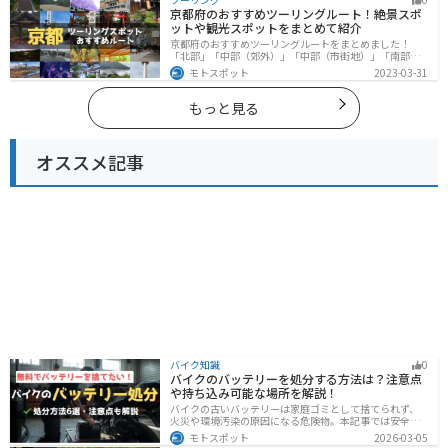
イクで東京都にツーリングに行く際は参考にしてくださ
京都府のおすすめツーリングルート！絶景スポ
い。
ットや観光スポットをまとめて紹介
京都府のおすすめツーリングルートをまとめました！
「北部」「中部（郊外）」「中部（市街地）」「南部」
の4つのルート紹介します。古い町並みや神社仏閣、自然
モトスポット
2023-03-31
に囲まれた風光明媚なスポットが数多く存在し、様々な
楽しみ方ができます。バイクで京都府にツーリングに行
く際は参考にしてください。
もっと見る
オススメ記事
バイク知識
0
バイクのバッテリーを処分する方法は？注意点
や持ち込み可能な場所を解説！
バイクの古いバッテリーは家庭ゴミとして捨てられず、
火災や環境汚染の原因になる危険物。本記事では安全な
保管方法や絶縁などの注意点、無料・低コストで回収し
モトスポット
2026-03-05
てもらう方法、買い取りの可否を解説。ナップスやオー