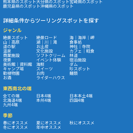
熊本県のスポット
大分県のスポット
宮崎県のスポット
鹿児島県のスポット
沖縄県のスポット
詳細条件からツーリングスポットを探す
ジャンル
絶景スポット
絶景ロード
海｜海岸｜岬
山｜高原
湖｜川｜滝
食事処
道の駅
お土産
神社｜寺院
温泉
文化施設
カフェ｜軽食
商業施設
ソフトクリーム
林道
夜景
イベント体験
宿泊施設
美術館｜資料館
海鮮
ダム
キャンプ場
スイーツ
珍スポット
動植物園
お肉
麺類
お酒
ライダーハウス
東西南北の端
全ての端
日本4端
日本本土4端
北海道4端
本州4端
四国4端
九州4端
季節
春にオススメ
夏にオススメ
秋にオススメ
冬にオススメ
年中オススメ