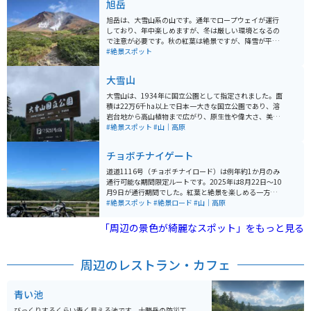
旭岳
旭岳は、大雪山系の山です。通年でロープウェイが運行
しており、年中楽しめますが、冬は厳しい環境となるの
で注意が必要です。秋の紅葉は絶景ですが、降雪が平地
より早いため、夏の方が安心して楽しめます。 ロープウ
#絶景スポット
ェイで上がると、1時間半程度でぐるっと回れる散策路
があります。山頂を眺めつつ、火山ガスやカルデラ湖の
大雪山
ようなものを見ることができ、とても楽しめます。ま
た、本格的な登山を目指す方も登山口から登れます。
大雪山は、1934年に国立公園として指定されました。面
積は22万6千ha以上で日本一大きな国立公園であり、溶
岩台地から高山植物まで広がり、原生性や偉大さ、美し
さから傑出している風景となっています。 大雪山は日本
#絶景スポット
#山｜高原
最高峰である旭岳を中心に、2,000m級の山々が連なっ
ています。高い緯度により、日本一早い紅葉が観賞でき
チョボチナイゲート
ます。山麓には豊富な温泉があり、多くの登山・トレッ
キングコースも整備されています。 大雪山は広大な山岳
道道1116号（チョボチナイロード）は例年約1か月のみ
風景、花畑、紅葉などが魅力です。ロープウェイがあり
通行可能な期間限定ルートです。2025年は8月22日～10
雄大な山の景色を楽しむことができます。
月9日が通行期間でした。紅葉と絶景を楽しめる一方、
道幅が狭くカーブが続くため、初心者は特に注意が必要
#絶景スポット
#絶景ロード
#山｜高原
です。紅葉の見頃は例年9月下旬〜10月上旬で、写真ス
ポットは多数あります（安全な場所で停車して撮影を）
「周辺の景色が綺麗なスポット」をもっと見る
周辺のレストラン・カフェ
青い池
びっくりするくらい青く見える池です。十勝岳の防災工