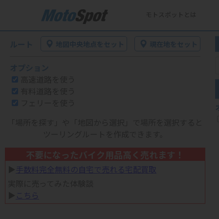
モトスポットとは
ルート
地図中央地点をセット
現在地をセット
オプション
高速道路を使う
有料道路を使う
フェリーを使う
「場所を探す」や「地図から選択」で場所を選択すると
ツーリングルートを作成できます。
不要になったバイク用品高く売れます！
▶︎
手数料完全無料の自宅で売れる宅配買取
実際に売ってみた体験談
▶︎
こちら