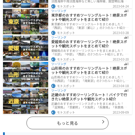
淡路海岸や南淡路海岸など美しい海岸線、国営明石海峡
公園や淡路夢舞台など、自然とアートが融合した施設も
モトスポット
2023-04-24
多数あります。バイクで淡路島にツーリングに行く際は
ツーリング
0
参考にしてください。
東京都のおすすめツーリングルート！絶景スポ
ットや観光スポットをまとめて紹介
東京都のおすすめツーリングルートをまとめました！
「西部」「中部」「東部（都心）」の3つのルート紹介し
ます。西に行けば奥多摩の自然、東に行けば都心スポッ
モトスポット
2023-03-28
トと、自然も街も楽しめるスポットが多数あります。バ
ツーリング
0
イクで東京都にツーリングに行く際は参考にしてくださ
愛媛県のおすすめツーリングルート！絶景スポ
い。
ットや観光スポットをまとめて紹介
愛媛県のおすすめツーリングルートをまとめました！
「北部」「中部」「西部」の3つのルート紹介します。山
や海といった自然だけでなく、気軽に渡れる島もあり
モトスポット
2023-03-20
様々な楽しみ方ができます。バイクで愛媛県にツーリン
ツーリング
0
グに行く際は参考にしてください。
山形県のおすすめツーリングルート！絶景スポ
ットや観光スポットをまとめて紹介
山形県のおすすめツーリングルートをまとめました！
「北西部」「北東部」「南東部」の3つのルート紹介しま
す。豊かな自然と歴史的な観光スポット、山と海どちら
モトスポット
2023-04-18
も堪能できるスポットが多数あります。バイクで山形県
ツーリング
0
にツーリングに行く際は参考にしてください。
近畿のおすすめツーリングルート！バイクで行
きたい絶景スポットや観光スポット紹介
近畿のおすすめツーリングスポットをまとめました！
「滋賀県」「京都府」「大阪府」「兵庫県」「奈良県」
「和歌山」の各県の観光地紹介します。自然豊かな山々
モトスポット
2023-09-09
や湖、温泉地が点在し、四季折々の景色を楽しめるスポ
ットが多数あります。バイクで近畿にツーリングに行く
際は参考にしてください。
もっと見る