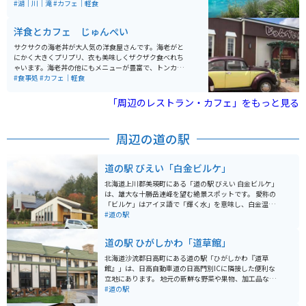
ラマツと池のコントラストが美しい眺めです。冬は池は
#湖｜川｜滝
#カフェ｜軽食
凍ってしまいますが、11月からライトアップもされるの
で、雪と池のコラボも見どころの一つです。
洋食とカフェ じゅんぺい
サクサクの海老丼が大人気の洋食屋さんです。海老がと
にかく大きくプリプリ、衣も美味しくザクザク食べれち
ゃいます。海老丼の他にもメニューが豊富で、トンカ
ツ、チキンカツ、ミックス定食などガッツリ食べたい物
#食事処
#カフェ｜軽食
がたくさんあります。持ち帰り用のジュンドック（洋風
おにぎり）も美味しいので、旅のお供に買いたくなりま
「周辺のレストラン・カフェ」をもっと見る
す。デザートも豊富、サッパリと食事を済ませたい方は
サンドイッチやチキンライスもあります。どれにするか
楽しみながら悩みたくなるお店です。
周辺の道の駅
道の駅 びえい「白金ビルケ」
北海道上川郡美瑛町にある「道の駅 びえい 白金ビルケ」
は、雄大な十勝岳連峰を望む絶景スポットです。 愛称の
「ビルケ」はアイヌ語で「輝く水」を意味し、白金温泉
街の入り口に位置しています。 施設内には、美瑛産の新
#道の駅
鮮な野菜や牛乳を使ったソフトクリームなどが味わえる
レストランや売店があり、地元の特産品をお土産に購入
道の駅 ひがしかわ「道草館」
できます。 また、美瑛町の観光情報コーナーでは、近隣
の観光スポット情報も入手できます。 雄大な自然を満喫
北海道沙流郡日高町にある道の駅「ひがしかわ『道草
できる展望台もあり、ドライブの休憩だけでなく、観光
館』」は、日高自動車道の日高門別ICに隣接した便利な
拠点としても最適です。 バイクで訪れる場合は、駐車場
立地にあります。 地元の新鮮な野菜や果物、加工品など
も広く停めやすいので安心です。 十勝岳連峰の絶景を眺
を販売する直売所は、旅の思い出やお土産探しに最適で
#道の駅
めながら、地元グルメやショッピングを楽しめる「道の
す。 特に、日高地方は良質なサラブレッドの産地として