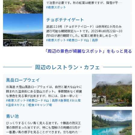
雄大な山の景色を楽しむことができます。
で注意が必要です。秋の紅葉は絶景ですが、降雪が平地
より早いため、夏の方が安心して楽しめます。 ロープウ
#絶景スポット
ェイで上がると、1時間半程度でぐるっと回れる散策路
があります。山頂を眺めつつ、火山ガスやカルデラ湖の
チョボチナイゲート
ようなものを見ることができ、とても楽しめます。ま
た、本格的な登山を目指す方も登山口から登れます。
道道1116号（チョボチナイロード）は例年約1か月のみ
通行可能な期間限定ルートです。2025年は8月22日～10
月9日が通行期間でした。紅葉と絶景を楽しめる一方、
道幅が狭くカーブが続くため、初心者は特に注意が必要
#絶景スポット
#絶景ロード
#山｜高原
です。紅葉の見頃は例年9月下旬〜10月上旬で、写真ス
ポットは多数あります（安全な場所で停車して撮影を）
「周辺の景色が綺麗なスポット」をもっと見る
周辺のレストラン・カフェ
黒岳ロープウェイ
北海道 大雪山黒岳ロープウェイは、自然と雄大な山々に
囲まれた温泉街にある登山スポット。 季節関係なく綺麗
な景色を見る事が出来ますが、秋には、日本一早いと言
われる、紅葉の絶景スポットです。10月から11月にかけ
#絶景スポット
#絶景ロード
#山｜高原
#食事処
#お土産
て最高の景色を見ることができるのでシーズン中は登山
#温泉
#カフェ｜軽食
#キャンプ場
客や紅葉狩り客でかなり混雑します。 温泉や食事も楽し
めるので、普段のストレス生活のリフレッシュに最高の
青い池
スポットです。
びっくりするくらい青く見える池です。十勝岳の防災工
事の際貯まった池ですが、特にも雪解けの時期の5月が
一番濃い青の様子を見ることができます。立ち枯れたカ