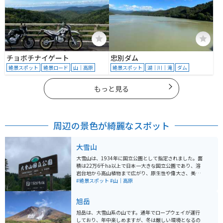
チョボチナイゲート
忠別ダム
絶景スポット
絶景ロード
山｜高原
絶景スポット
湖｜川｜滝
ダム
もっと見る
周辺の景色が綺麗なスポット
大雪山
大雪山は、1934年に国立公園として指定されました。面
積は22万6千ha以上で日本一大きな国立公園であり、溶
岩台地から高山植物まで広がり、原生性や偉大さ、美し
さから傑出している風景となっています。 大雪山は日本
#絶景スポット
#山｜高原
最高峰である旭岳を中心に、2,000m級の山々が連なっ
ています。高い緯度により、日本一早い紅葉が観賞でき
旭岳
ます。山麓には豊富な温泉があり、多くの登山・トレッ
キングコースも整備されています。 大雪山は広大な山岳
旭岳は、大雪山系の山です。通年でロープウェイが運行
風景、花畑、紅葉などが魅力です。ロープウェイがあり
しており、年中楽しめますが、冬は厳しい環境となるの