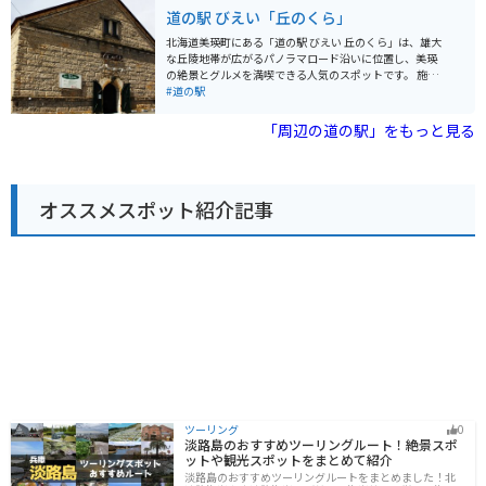
駅 びえい 白金ビルケ」は、北海道観光に訪れた際にはぜ
知られており、馬肉を使った珍しい商品も見つかりま
道の駅 びえい「丘のくら」
ひ立ち寄りたいスポットです。
す。 軽食コーナーでは、地元産の食材を使った料理や軽
食を楽しむことができます。 日高昆布ラーメンやジンギ
北海道美瑛町にある「道の駅 びえい 丘のくら」は、雄大
スカン丼など、北海道の味覚を堪能しましょう。 バイク
な丘陵地帯が広がるパノラマロード沿いに位置し、美瑛
で訪れる際には、広々とした駐車場があるので安心で
の絶景とグルメを満喫できる人気のスポットです。 施設
す。 道の駅からは、広大な牧場風景や日高山脈の雄大な
内には、地元産の新鮮野菜や果物、加工品などを販売す
#道の駅
景色を楽しむことができます。 周辺には、競走馬の育成
る「農産物直売所」、美瑛牛乳を使用したソフトクリー
牧場や乗馬体験施設などもあり、馬との触れ合いを楽し
ムやスイーツが人気の「軽食コーナー」、美瑛の雄大な
「周辺の道の駅」をもっと見る
むこともできます。 ドライブやツーリングの休憩に、ぜ
景色を一望できる「展望台」などがあります。 バイクで
ひ道の駅「ひがしかわ『道草館』」へお立ち寄りくださ
訪れる際は、広々とした駐車場があるので安心です。丘
い。
の風を感じながら、パノラマロードをツーリングするの
もおすすめです。 美瑛は、丘陵地帯ならではの美しい風
オススメスポット紹介記事
景が広がり、「パッチワークの路」「ケンとメリーの
木」「セブンスターの木」など、写真スポットとしても
人気です。道の駅 びえい 丘のくらは、これらの観光スポ
ットへのアクセスも良く、観光拠点としても最適です。
美瑛の特産品としては、じゃがいもや小麦、トウモロコ
シなどの農産物のほか、美瑛牛乳を使用したチーズやヨ
ーグルトなどの乳製品も人気です。道の駅 びえい 丘のく
らでは、これらの特産品を購入することができます。
ツーリング
0
淡路島のおすすめツーリングルート！絶景スポ
ットや観光スポットをまとめて紹介
淡路島のおすすめツーリングルートをまとめました！北