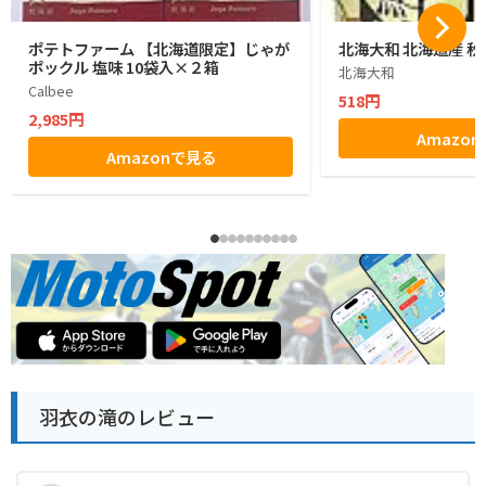
ポテトファーム 【北海道限定】じゃが
北海大和 北海道産 秋
ポックル 塩味 10袋入×２箱
北海大和
Calbee
518円
2,985円
Amazo
Amazonで見る
羽衣の滝のレビュー