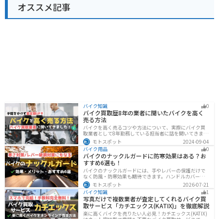
オススメ記事
バイク知識
0
バイク買取歴8年の業者に聞いたバイクを高く
売る方法
バイクを高く売るコツや方法について、実際にバイク買
取業者として8年勤務している担当者に話を聞いてきまし
た！高く買い取ってもらえるバイクの特徴や業者がどの
モトスポット
2024-09-04
くらい利益を上乗せしているかなど、バイクを売ろうと
バイク用品
0
している人は必見の内容になっています。
バイクのナックルガードに防寒効果はある？お
すすめ6選も！
バイクのナックルガードには、手やレバーの保護だけで
なく防風・防寒効果も期待できます。ハンドルカバーと
の違いやメリット・デメリット、選び方を解説し、冬の
モトスポット
2026-07-21
ツーリングにおすすめの大型ナックルガード6選を価格や
バイク知識
1
特徴とともに紹介します。
写真だけで複数業者が査定してくれるバイク買
取サービス「カチエックス(KATIX)」を徹底解説
楽に高くバイクを売りたい人必見！カチエックス(KATIX)