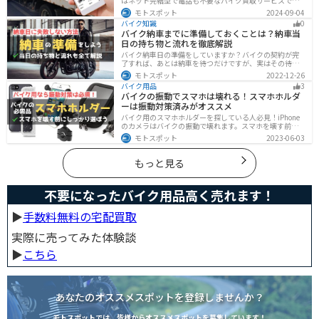
はネット完結型で電話も不要なバイク買取サービスで
す。バイク情報と写真を登録するだけで、複数のバイク
モトスポット
2024-09-04
業者がオークション形式で価格を競い合ってくれるの
バイク知識
0
で、何もせず最高値でバイクを売ることができます。
バイク納車までに準備しておくことは？納車当
日の持ち物と流れを徹底解説
バイク納車日の準備をしていますか？バイクの契約が完
了すれば、あとは納車を待つだけですが、実はその待っ
ている間に準備しておくことはたくさんあります。納車
モトスポット
2022-12-26
当日に慌てずに済むよう、しっかり確認して準備してお
バイク用品
3
きましょう。
バイクの振動でスマホは壊れる！スマホホルダ
ーは振動対策済みがオススメ
バイク用のスマホホルダーを探している人必見！iPhone
のカメラはバイクの振動で壊れます。スマホを壊す前
に、振動対策がされたスマホホルダーを使うようにしま
モトスポット
2023-06-03
しょう。カメラを壊さないための4つの方法とオススメの
スマホホルダーを紹介します。
もっと見る
不要になったバイク用品高く売れます！
▶︎
手数料無料の宅配買取
実際に売ってみた体験談
▶︎
こちら
あなたのオススメスポットを登録しませんか？
モトスポットでは、皆様からオススメスポットを募集しています！