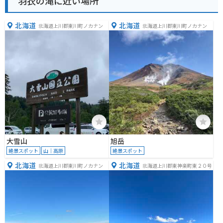
羽衣の滝に近い場所
北海道
北海道
北海道上川郡東川町ノカナン
北海道上川郡東川町ノカナン
大雪山
旭岳
絶景スポット
山｜高原
絶景スポット
北海道
北海道
北海道上川郡東川町ノカナン
北海道上川郡東神楽町東２０号