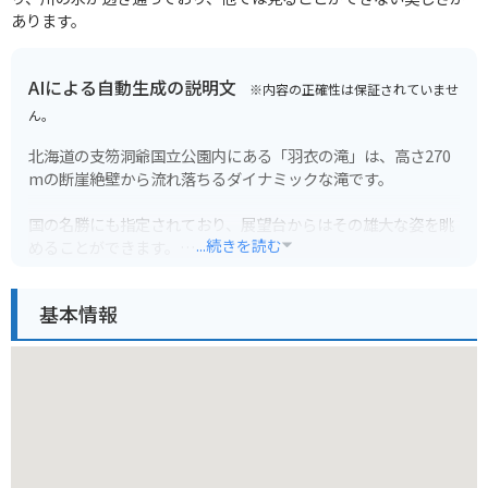
あります。
AIによる自動生成の説明文
※内容の正確性は保証されていませ
ん。
北海道の支笏洞爺国立公園内にある「羽衣の滝」は、高さ270
mの断崖絶壁から流れ落ちるダイナミックな滝です。
国の名勝にも指定されており、展望台からはその雄大な姿を眺
...続きを読む
めることができます。
新緑や紅葉の季節には、周りの自然と織りなす絶景は、まさに
基本情報
一見の価値ありです。
特にバイクで訪れる方は、展望台までの道のりはワインディン
グロードになっているので、運転には十分注意してください。
駐車場から展望台までは徒歩10分ほどで、比較的アクセスしや
すいのも魅力です。