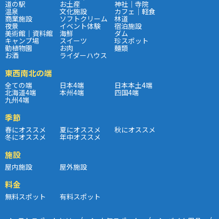
道の駅
お土産
神社｜寺院
温泉
文化施設
カフェ｜軽食
商業施設
ソフトクリーム
林道
夜景
イベント体験
宿泊施設
美術館｜資料館
海鮮
ダム
キャンプ場
スイーツ
珍スポット
動植物園
お肉
麺類
お酒
ライダーハウス
東西南北の端
全ての端
日本4端
日本本土4端
北海道4端
本州4端
四国4端
九州4端
季節
春にオススメ
夏にオススメ
秋にオススメ
冬にオススメ
年中オススメ
施設
屋内施設
屋外施設
料金
無料スポット
有料スポット