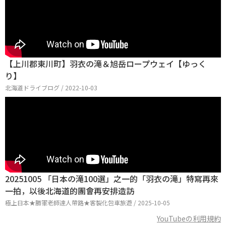
【上川郡東川町】羽衣の滝＆旭岳ロープウェイ【ゆっく
り】
北海道ドライブログ / 2022-10-03
20251005 「日本の滝100選​​​​​​​」之一的「羽衣の滝」特寫再來
一拍，以後北海道的團會再安排造訪
極上日本★勝軍老師達人帶路★客製化包車旅遊 / 2025-10-05
YouTubeの利用規約