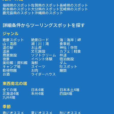
福岡県のスポット
佐賀県のスポット
長崎県のスポット
熊本県のスポット
大分県のスポット
宮崎県のスポット
鹿児島県のスポット
沖縄県のスポット
詳細条件からツーリングスポットを探す
ジャンル
絶景スポット
絶景ロード
海｜海岸｜岬
山｜高原
湖｜川｜滝
食事処
道の駅
お土産
神社｜寺院
温泉
文化施設
カフェ｜軽食
商業施設
ソフトクリーム
林道
夜景
イベント体験
宿泊施設
美術館｜資料館
海鮮
ダム
キャンプ場
スイーツ
珍スポット
動植物園
お肉
麺類
お酒
ライダーハウス
東西南北の端
全ての端
日本4端
日本本土4端
北海道4端
本州4端
四国4端
九州4端
季節
春にオススメ
夏にオススメ
秋にオススメ