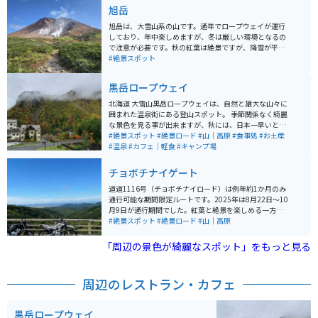
旭岳
旭岳は、大雪山系の山です。通年でロープウェイが運行
しており、年中楽しめますが、冬は厳しい環境となるの
で注意が必要です。秋の紅葉は絶景ですが、降雪が平地
より早いため、夏の方が安心して楽しめます。 ロープウ
#絶景スポット
ェイで上がると、1時間半程度でぐるっと回れる散策路
があります。山頂を眺めつつ、火山ガスやカルデラ湖の
黒岳ロープウェイ
ようなものを見ることができ、とても楽しめます。ま
た、本格的な登山を目指す方も登山口から登れます。
北海道 大雪山黒岳ロープウェイは、自然と雄大な山々に
囲まれた温泉街にある登山スポット。 季節関係なく綺麗
な景色を見る事が出来ますが、秋には、日本一早いと言
われる、紅葉の絶景スポットです。10月から11月にかけ
#絶景スポット
#絶景ロード
#山｜高原
#食事処
#お土産
て最高の景色を見ることができるのでシーズン中は登山
#温泉
#カフェ｜軽食
#キャンプ場
客や紅葉狩り客でかなり混雑します。 温泉や食事も楽し
めるので、普段のストレス生活のリフレッシュに最高の
チョボチナイゲート
スポットです。
道道1116号（チョボチナイロード）は例年約1か月のみ
通行可能な期間限定ルートです。2025年は8月22日～10
月9日が通行期間でした。紅葉と絶景を楽しめる一方、
道幅が狭くカーブが続くため、初心者は特に注意が必要
#絶景スポット
#絶景ロード
#山｜高原
です。紅葉の見頃は例年9月下旬〜10月上旬で、写真ス
ポットは多数あります（安全な場所で停車して撮影を）
「周辺の景色が綺麗なスポット」をもっと見る
周辺のレストラン・カフェ
黒岳ロープウェイ