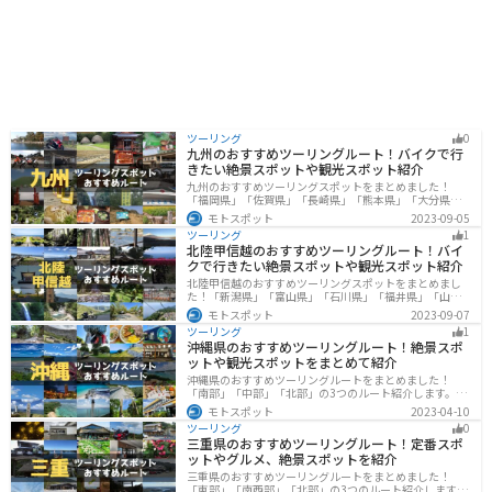
ーグルトなどの乳製品も人気です。道の駅 びえい 丘のく
らでは、これらの特産品を購入することができます。
ツーリング
0
九州のおすすめツーリングルート！バイクで行
きたい絶景スポットや観光スポット紹介
九州のおすすめツーリングスポットをまとめました！
「福岡県」「佐賀県」「長崎県」「熊本県」「大分県」
「宮崎都」「鹿児島県」の各県の観光地紹介します。自
モトスポット
2023-09-05
然豊かな山々や湖、温泉地が点在し、四季折々の景色を
ツーリング
1
楽しめるスポットが多数あります。バイクで九州にツー
北陸甲信越のおすすめツーリングルート！バイ
リングに行く際は参考にしてください。
クで行きたい絶景スポットや観光スポット紹介
北陸甲信越のおすすめツーリングスポットをまとめまし
た！「新潟県」「富山県」「石川県」「福井県」「山梨
県」「長野県」の各県の観光地紹介します。自然豊かな
モトスポット
2023-09-07
山々や湖、温泉地が点在し、四季折々の景色を楽しめる
ツーリング
1
スポットが多数あります。バイクで北陸甲信越にツーリ
沖縄県のおすすめツーリングルート！絶景スポ
ングに行く際は参考にしてください。
ットや観光スポットをまとめて紹介
沖縄県のおすすめツーリングルートをまとめました！
「南部」「中部」「北部」の3つのルート紹介します。美
しいビーチや歴史と文化に溢れたスポットが多数あり、
モトスポット
2023-04-10
様々な楽しみ方ができます。バイクで沖縄県にツーリン
ツーリング
0
グに行く際は参考にしてください。
三重県のおすすめツーリングルート！定番スポ
ットやグルメ、絶景スポットを紹介
三重県のおすすめツーリングルートをまとめました！
「東部」「南西部」「北部」の3つのルート紹介します。