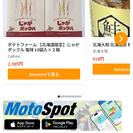
ポテトファーム 【北海道限定】じゃが
北海大和 北海道産 秋
ポックル 塩味 10袋入×２箱
北海大和
Calbee
518円
2,985円
Amazo
Amazonで見る