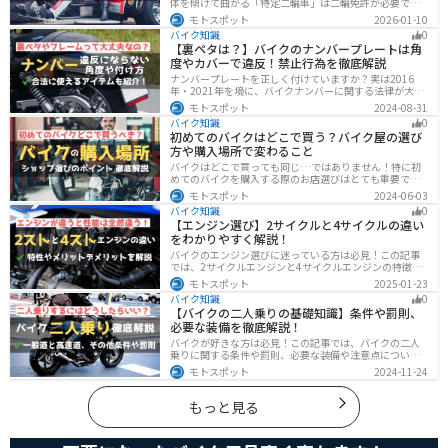
体を傾けて曲がる「特定二輪車」は二輪免許が必要です
が、自立する「トライク」は普通自動車免許で運転で
モトスポット
2026-01-10
き、ヘルメット着用も任意です。維持費はバイク並みです
バイク知識
0
が、運転特性や駐車ルールは車種により異なるため、事
【裏ペタは？】バイクのナンバープレートは角
前の確認が大切です。
度やカバーで違反！禁止行為を徹底解説
ナンバープレートを正しく付けていますか？実は2016
年・2021年を境に、バイクナンバーに関する法律が大き
く変わっています！角度やカバー、ステーなど昔は大丈
モトスポット
2024-08-31
夫でも今は違法になるケースが発生します。正しく理解
バイク知識
0
して、今一度見直してみましょう。合法で使えるアイテ
初めてのバイクはどこで買う？バイク屋の選び
ムも紹介します。
方や購入場所で変わること
バイクはどこで買っても同じ…ではありません！特に初
めてのバイクを購入する際のお店選びはとても重要で
す。どんなお店で購入するのがベストなのか？失敗しな
モトスポット
2024-06-03
いお店選びのポイントをまとめます。
バイク知識
0
【エンジン選び】2サイクルと4サイクルの違い
をわかりやすく解説！
バイクのエンジン選びに迷っている方は必見！この記事
では、2サイクルエンジンと4サイクルエンジンの特徴や
メリット、選び方を解説しています。実は、4サイクルエ
モトスポット
2025-01-23
ンジンは燃費が良く経済的で扱いやすいため、初心者の
バイク知識
0
方にはおすすめです。記事を読めば、最適なエンジン選
【バイクの二人乗りの基礎知識】条件や罰則、
びのヒントが得られます。
必要な装備を徹底解説！
バイクが好きな方は必見！この記事では、バイクの二人
乗りに関する条件や罰則、必要な装備や注意点について
解説しています。実はバイクの二人乗りを安全に楽しむ
モトスポット
2024-11-24
ためには、条件やルールを知ることが大切です。この記
事を読めば、安全で快適なライディングを楽しめます。
もっと見る