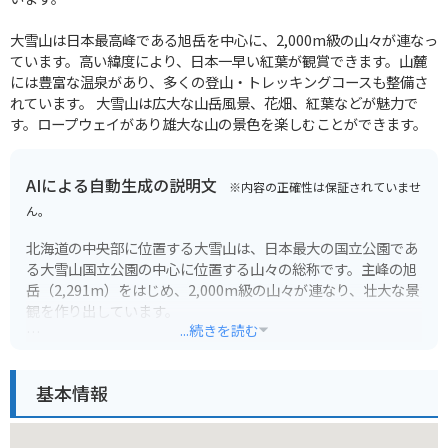
大雪山は日本最高峰である旭岳を中心に、2,000m級の山々が連なっ
ています。高い緯度により、日本一早い紅葉が観賞できます。山麓
には豊富な温泉があり、多くの登山・トレッキングコースも整備さ
れています。 大雪山は広大な山岳風景、花畑、紅葉などが魅力で
す。ロープウェイがあり雄大な山の景色を楽しむことができます。
AIによる自動生成の説明文
※内容の正確性は保証されていませ
ん。
北海道の中央部に位置する大雪山は、日本最大の国立公園であ
る大雪山国立公園の中心に位置する山々の総称です。主峰の旭
岳（2,291m）をはじめ、2,000m級の山々が連なり、壮大な景
観を作り出しています。
...続きを読む
夏は高山植物の宝庫として知られ、色とりどりの花々が咲き乱
れる美しい景色を楽しむことができます。登山道も整備されて
基本情報
おり、初心者から上級者までレベルに合わせた登山を楽しむこ
とができます。一方、冬は一面の銀世界となり、スキーやスノ
ーボードなどのウィンタースポーツを楽しむことができます。