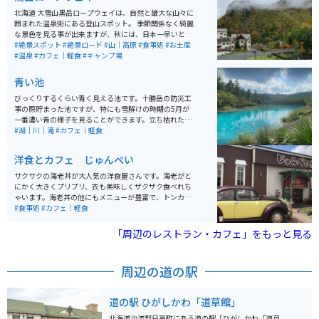
北海道 大雪山黒岳ロープウェイは、自然と雄大な山々に
囲まれた温泉街にある登山スポット。 季節関係なく綺麗
な景色を見る事が出来ますが、秋には、日本一早いと言
われる、紅葉の絶景スポットです。10月から11月にかけ
#絶景スポット
#絶景ロード
#山｜高原
#食事処
#お土産
て最高の景色を見ることができるのでシーズン中は登山
#温泉
#カフェ｜軽食
#キャンプ場
客や紅葉狩り客でかなり混雑します。 温泉や食事も楽し
めるので、普段のストレス生活のリフレッシュに最高の
青い池
スポットです。
びっくりするくらい青く見える池です。十勝岳の防災工
事の際貯まった池ですが、特にも雪解けの時期の5月が
一番濃い青の様子を見ることができます。立ち枯れたカ
ラマツと池のコントラストが美しい眺めです。冬は池は
#湖｜川｜滝
#カフェ｜軽食
凍ってしまいますが、11月からライトアップもされるの
で、雪と池のコラボも見どころの一つです。
洋食とカフェ じゅんぺい
サクサクの海老丼が大人気の洋食屋さんです。海老がと
にかく大きくプリプリ、衣も美味しくザクザク食べれち
ゃいます。海老丼の他にもメニューが豊富で、トンカ
ツ、チキンカツ、ミックス定食などガッツリ食べたい物
#食事処
#カフェ｜軽食
がたくさんあります。持ち帰り用のジュンドック（洋風
おにぎり）も美味しいので、旅のお供に買いたくなりま
「周辺のレストラン・カフェ」をもっと見る
す。デザートも豊富、サッパリと食事を済ませたい方は
サンドイッチやチキンライスもあります。どれにするか
楽しみながら悩みたくなるお店です。
周辺の道の駅
道の駅 ひがしかわ「道草館」
北海道沙流郡日高町にある道の駅「ひがしかわ『道草