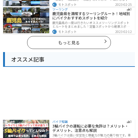
標高の高いスカイラインからリアス式海岸まであるの
モトスポット
2023-02-25
で、飽きることなくツーリングを堪能できます。バイク
ツーリング
0
で三重県にツーリングに行く際は参考にしてください。
鹿児島県を満喫するツーリングルート！地域別
にバイクおすすめスポットを紹介
鹿児島県の一度は行きたいオススメツーリングスポット
とルートをまとめました！定番スポットから絶景スポッ
ト、温泉、山、海、グルメなど様々なジャンルで楽しめ
モトスポット
2023-02-12
ます。バイクで鹿児島ツーリングに行こうと思っている
人は、参考にしてください。
もっと見る
オススメ記事
バイク知識
0
3輪バイクの運転に必要な免許は？メリット・
デメリット、注意点も解説
3輪バイクは高い安定性と積載力が魅力の乗り物です。車