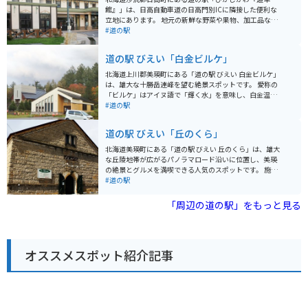
館』」は、日高自動車道の日高門別ICに隣接した便利な
立地にあります。 地元の新鮮な野菜や果物、加工品など
を販売する直売所は、旅の思い出やお土産探しに最適で
#道の駅
す。 特に、日高地方は良質なサラブレッドの産地として
知られており、馬肉を使った珍しい商品も見つかりま
道の駅 びえい「白金ビルケ」
す。 軽食コーナーでは、地元産の食材を使った料理や軽
食を楽しむことができます。 日高昆布ラーメンやジンギ
北海道上川郡美瑛町にある「道の駅 びえい 白金ビルケ」
スカン丼など、北海道の味覚を堪能しましょう。 バイク
は、雄大な十勝岳連峰を望む絶景スポットです。 愛称の
で訪れる際には、広々とした駐車場があるので安心で
「ビルケ」はアイヌ語で「輝く水」を意味し、白金温泉
す。 道の駅からは、広大な牧場風景や日高山脈の雄大な
街の入り口に位置しています。 施設内には、美瑛産の新
#道の駅
景色を楽しむことができます。 周辺には、競走馬の育成
鮮な野菜や牛乳を使ったソフトクリームなどが味わえる
牧場や乗馬体験施設などもあり、馬との触れ合いを楽し
レストランや売店があり、地元の特産品をお土産に購入
道の駅 びえい「丘のくら」
むこともできます。 ドライブやツーリングの休憩に、ぜ
できます。 また、美瑛町の観光情報コーナーでは、近隣
ひ道の駅「ひがしかわ『道草館』」へお立ち寄りくださ
の観光スポット情報も入手できます。 雄大な自然を満喫
北海道美瑛町にある「道の駅 びえい 丘のくら」は、雄大
い。
できる展望台もあり、ドライブの休憩だけでなく、観光
な丘陵地帯が広がるパノラマロード沿いに位置し、美瑛
拠点としても最適です。 バイクで訪れる場合は、駐車場
の絶景とグルメを満喫できる人気のスポットです。 施設
も広く停めやすいので安心です。 十勝岳連峰の絶景を眺
内には、地元産の新鮮野菜や果物、加工品などを販売す
#道の駅
めながら、地元グルメやショッピングを楽しめる「道の
る「農産物直売所」、美瑛牛乳を使用したソフトクリー
駅 びえい 白金ビルケ」は、北海道観光に訪れた際にはぜ
ムやスイーツが人気の「軽食コーナー」、美瑛の雄大な
「周辺の道の駅」をもっと見る
ひ立ち寄りたいスポットです。
景色を一望できる「展望台」などがあります。 バイクで
訪れる際は、広々とした駐車場があるので安心です。丘
の風を感じながら、パノラマロードをツーリングするの
もおすすめです。 美瑛は、丘陵地帯ならではの美しい風
オススメスポット紹介記事
景が広がり、「パッチワークの路」「ケンとメリーの
木」「セブンスターの木」など、写真スポットとしても
人気です。道の駅 びえい 丘のくらは、これらの観光スポ
ットへのアクセスも良く、観光拠点としても最適です。
美瑛の特産品としては、じゃがいもや小麦、トウモロコ
シなどの農産物のほか、美瑛牛乳を使用したチーズやヨ