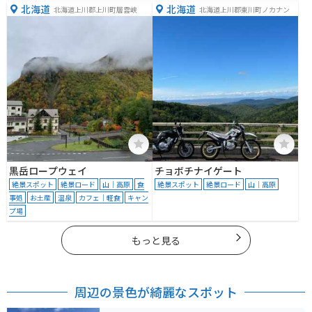
北海道
北海道
北海道上川郡上川町層雲峡
北海道上川郡東川町ノカナン
黒岳ロープウェイ
チョボチナイゲート
絶景スポット
絶景ロード
山｜高原
食
絶景スポット
絶景ロード
山｜高原
事処
お土産
温泉
カフェ｜軽食
キャン
プ場
もっと見る
周辺の景色が綺麗なスポット