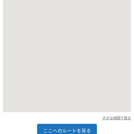
バイクで訪れる場合は、層雲峡や美瑛など周辺の観光スポット
と合わせて巡るのがおすすめです。ただし、山岳道路は天候が
変わりやすいので、事前に道路状況を確認し、安全運転を心が
けてください。
大きな地図で見る
ここへのルートを見る