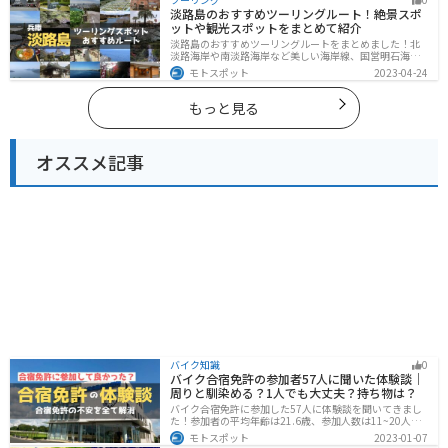
イクで栃木県にツーリングに行く際は参考にしてくださ
淡路島のおすすめツーリングルート！絶景スポ
い。
ットや観光スポットをまとめて紹介
淡路島のおすすめツーリングルートをまとめました！北
淡路海岸や南淡路海岸など美しい海岸線、国営明石海峡
公園や淡路夢舞台など、自然とアートが融合した施設も
モトスポット
2023-04-24
多数あります。バイクで淡路島にツーリングに行く際は
参考にしてください。
もっと見る
オススメ記事
バイク知識
0
バイク合宿免許の参加者57人に聞いた体験談｜
周りと馴染める？1人でも大丈夫？持ち物は？
バイク合宿免許に参加した57人に体験談を聞いてきまし
た！参加者の平均年齢は21.6歳、参加人数は11~20人な
ど統計情報や人間関係はどうだったのか、持っていくべ
モトスポット
2023-01-07
きものなど参加する前に知っておきたい情報をまとめま