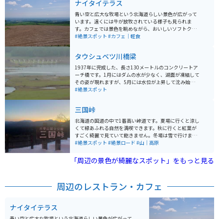
ナイタイテラス
青い空と広大な牧場という北海道らしい景色が広がって
います。遠くには牛が放牧されている様子も見られま
す。カフェでは景色を眺めながら、おいしいソフトクリ
ームや軽食を食べることができます。景色を見ながらい
#絶景スポット
#カフェ｜軽食
つまでもぼーっとしていられます。
タウシュベツ川橋梁
1937年に完成した、長さ130メートルのコンクリートア
ーチ橋です。1月にはダムの水が少なく、湖面が凍結して
その姿が現れますが、5月には水位が上昇して沈み始
め、夏には湖底に沈んでいます。季節によってその姿が
#絶景スポット
見え隠れするアーチ橋は日本でここだけで「幻の橋」と
呼ばれています。 ぬかびら源泉郷周辺に点在する旧国鉄
三国峠
士幌線コンクリートアーチ橋梁グループの中でも、特に
代表的なものとして知られています。 夏季は、タウシュ
北海道の国道の中で1番高い峠道です。夏場に行くと涼し
ベツ川橋梁までの林道は許可車両以外の通行が禁止され
くて緑あふれる自然を満喫できます。秋に行くと紅葉が
ています。見学方法としては、以下の方法があります。
すごく綺麗で見ていて飽きません。冬場は雪で行けませ
・ぬかびら源泉郷から旭川方面に8キロ進んだ地点にあ
んが、夏と秋の三国峠といえばバイクでのツーリングに
#絶景スポット
#絶景ロード
#山｜高原
るタウシュベツ展望台から眺める ・NPO法人ひがし大雪
は欠かせない場所です。 晴れている日にこの峠から見渡
自然ガイドセンターの有料ツアーを利用する ・道の駅か
す景色は十勝を一望できるほど絶景で、よくツーリング
「周辺の景色が綺麗なスポット」をもっと見る
みしほろで林道ゲートの鍵を借りて、自家用車で行く 冬
途中のバイク好きの人たちの休憩スポットにもなってい
季間は林道に除雪が入らないため、有料ツアー以外で立
ます。峠の茶屋のソフトクリームが絶品です。 携帯が圏
ち入りができません。
外になる場所があるので、事故や故障には注意してくだ
周辺のレストラン・カフェ
さい。
ナイタイテラス
青い空と広大な牧場という北海道らしい景色が広がって