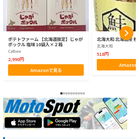
ポテトファーム 【北海道限定】じゃが
北海大和 北海道産 秋
ポックル 塩味 10袋入×２箱
北海大和
Calbee
518円
2,990円
Amazo
Amazonで見る