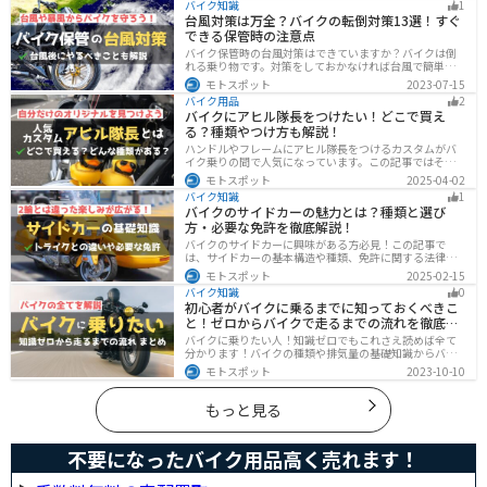
バイク知識
1
した。
台風対策は万全？バイクの転倒対策13選！すぐ
できる保管時の注意点
バイク保管時の台風対策はできていますか？バイクは倒
れる乗り物です。対策をしておかなければ台風で簡単に
倒れてしまいます。大切な愛車に傷がつく前にしっかり
モトスポット
2023-07-15
と対策しておきましょう。初心者でも簡単にできる台風
バイク用品
2
対策を紹介します。台風後にやるべきこともまとめてあ
バイクにアヒル隊長をつけたい！どこで買え
るので、参考にしてください。
る？種類やつけ方も解説！
ハンドルやフレームにアヒル隊長をつけるカスタムがバ
イク乗りの間で人気になっています。この記事ではそん
なアヒル隊長について、どこで買えるのかどんな種類が
モトスポット
2025-04-02
あるのか、バイクに付ける際の注意点などまとめまし
バイク知識
1
た。アヒル隊長でオリジナルカスタムをしたい人は参考
バイクのサイドカーの魅力とは？種類と選び
にしてください。
方・必要な免許を徹底解説！
バイクのサイドカーに興味がある方必見！この記事で
は、サイドカーの基本構造や種類、免許に関する法律、
メンテナンス方法を解説しています。実は、サイドカー
モトスポット
2025-02-15
は法律上、二輪車として扱われるため、排気量に応じた
バイク知識
0
二輪免許が必要です。この記事を読めば、サイドカーの
初心者がバイクに乗るまでに知っておくべきこ
正しい楽しみ方がわかります。
と！ゼロからバイクで走るまでの流れを徹底解
説
バイクに乗りたい人！知識ゼロでもこれさえ読めば全て
分かります！バイクの種類や排気量の基礎知識からバイ
クの選び方、免許の取り方、購入、納車、その後のバイ
モトスポット
2023-10-10
クライフまで全てサポートします！
もっと見る
不要になったバイク用品高く売れます！