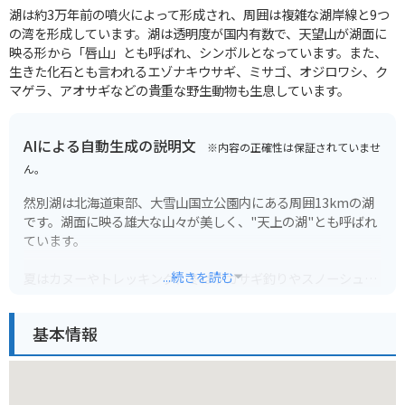
湖は約3万年前の噴火によって形成され、周囲は複雑な湖岸線と9つ
の湾を形成しています。湖は透明度が国内有数で、天望山が湖面に
映る形から「唇山」とも呼ばれ、シンボルとなっています。また、
生きた化石とも言われるエゾナキウサギ、ミサゴ、オジロワシ、ク
マゲラ、アオサギなどの貴重な野生動物も生息しています。
AIによる自動生成の説明文
※内容の正確性は保証されていませ
ん。
然別湖は北海道東部、大雪山国立公園内にある周囲13kmの湖
です。湖面に映る雄大な山々が美しく、"天上の湖"とも呼ばれ
ています。
...続きを読む
夏はカヌーやトレッキング、冬はワカサギ釣りやスノーシュー
など、季節ごとにさまざまなアクティビティを楽しめます。特
に、湖面が完全に凍結する冬に現れる"アイスバブル"は、幻想
基本情報
的な絶景として人気です。然別湖周辺には温泉宿も点在してお
り、大自然の中でゆったりと過ごすことができます。
バイクで行く場合は、然別湖畔温泉まで舗装路が整備されてい