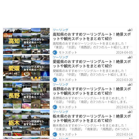
ツーリング
0
高知県のおすすめツーリングルート！絶景スポ
ットや観光スポットをまとめて紹介
高知県のおすすめツーリングルートをまとめました！
「東部」「北部」「南西部」の3つのルート紹介します。
山と海どちらも楽しめるスポットが多数あり、様々な楽
モトスポット
2024-04-05
しみ方ができます。バイクで高知県にツーリングに行く
ツーリング
0
際は参考にしてください。
愛媛県のおすすめツーリングルート！絶景スポ
ットや観光スポットをまとめて紹介
愛媛県のおすすめツーリングルートをまとめました！
「北部」「中部」「西部」の3つのルート紹介します。山
や海といった自然だけでなく、気軽に渡れる島もあり
モトスポット
2023-03-20
様々な楽しみ方ができます。バイクで愛媛県にツーリン
ツーリング
0
グに行く際は参考にしてください。
長野県のおすすめツーリングルート！絶景スポ
ットや観光スポットをまとめて紹介
長野県のおすすめツーリングルートをまとめました！
「北部」「中部」「南部」の3つのルート紹介します。諏
訪湖やビーナスラインのような全国でも有名なツーリン
モトスポット
2023-03-26
グスポットが多数あります。バイクで長野県にツーリン
ツーリング
0
グに行く際は参考にしてください。
栃木県のおすすめツーリングルート！絶景スポ
ットや観光スポットをまとめて紹介
栃木県のおすすめツーリングルートをまとめました！
「北東部」「北西部」「南東部」「南西部」の4つのルー
ト紹介します。日本を代表する神社や広大な山や滝、湖
モトスポット
2023-03-14
などを歴史や自然を満喫するツーリングができます。バ
ツーリング
0