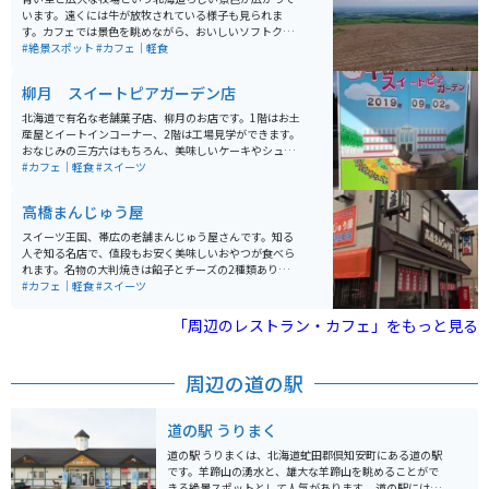
います。遠くには牛が放牧されている様子も見られま
す。カフェでは景色を眺めながら、おいしいソフトクリ
ームや軽食を食べることができます。景色を見ながらい
#絶景スポット
#カフェ｜軽食
つまでもぼーっとしていられます。
柳月 スイートピアガーデン店
北海道で有名な老舗菓子店、柳月のお店です。1階はお土
産屋とイートインコーナー、2階は工場見学ができます。
おなじみの三方六はもちろん、美味しいケーキやシュー
クリーム、ソフトクリームもあります。甘いものとコー
#カフェ｜軽食
#スイーツ
ヒーで、イートインコーナーでゆっくり休むことができ
ますよ。お土産屋もたくさん品があって楽しいです。
高橋まんじゅう屋
スイーツ王国、帯広の老舗まんじゅう屋さんです。知る
人ぞ知る名店で、値段もお安く美味しいおやつが食べら
れます。名物の大判焼きは餡子とチーズの2種類あり、ど
ちらも美味しいです。小腹が空いている人には肉まんも
#カフェ｜軽食
#スイーツ
オススメです。どれも生地がもちもちで、やみつきにな
ります。
「周辺のレストラン・カフェ」をもっと見る
周辺の道の駅
道の駅 うりまく
道の駅 うりまくは、北海道虻田郡倶知安町にある道の駅
です。羊蹄山の湧水と、雄大な羊蹄山を眺めることがで
きる絶景スポットとして人気があります。 道の駅には、