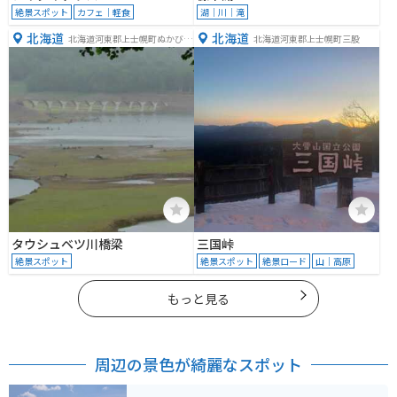
絶景スポット
カフェ｜軽食
湖｜川｜滝
北海道
北海道
北海道河東郡上士幌町ぬかびら
北海道河東郡上士幌町三股
源泉郷
タウシュベツ川橋梁
三国峠
絶景スポット
絶景スポット
絶景ロード
山｜高原
もっと見る
周辺の景色が綺麗なスポット