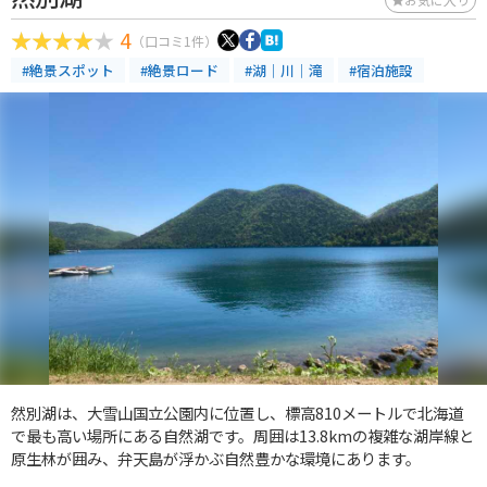
4
（口コミ1件）
#絶景スポット
#絶景ロード
#湖｜川｜滝
#宿泊施設
然別湖は、大雪山国立公園内に位置し、標高810メートルで北海道
で最も高い場所にある自然湖です。周囲は13.8kmの複雑な湖岸線と
原生林が囲み、弁天島が浮かぶ自然豊かな環境にあります。