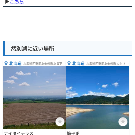
▶︎
こちら
然別湖に近い場所
北海道
北海道
北海道河東郡上士幌町上音更１
北海道河東郡上士幌町ぬかびら
２８−５
源泉郷
ナイタイテラス
糠平湖