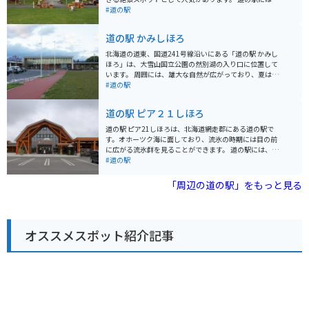
地元の新鮮な農産物や特産品を販売する直売所、レスト
#道の駅
ラン、軽食コーナーなどがあります。中でも、地元産の
豚肉を使ったジンギスカンや、羊蹄山麓で育った新鮮な
道の駅 かみしほろ
野菜を使った料理がおすすめです。 バイクで訪れる場
合、駐車場も広く停めやすいので安心です。羊蹄山の周
北海道の道東、国道241号線沿いにある「道の駅 かみし
遊道路は景色も良く、ツーリングにも最適です。周辺に
ほろ」は、大雪山国立公園の然別湖の入り口に位置して
は、ニセコやルスツリゾートなどの観光スポットも点在
います。 周囲には、雄大な自然が広がっており、夏はキ
しており、拠点としても便利です。 倶知安町はじゃがい
ャンプやカヌー、冬はワカサギ釣りやスノーモービルな
#道の駅
もやアスパラガスなどの農産物が有名なので、道の駅で
ど、四季を通して楽しめるアクティビティが豊富です。
購入したり、周辺の農園で収穫体験をするのも良いでし
道の駅には、地元産の新鮮な野菜や山菜、きのこなどが
道の駅 ピア２１しほろ
ょう。また、羊蹄山麓には湧水地が点在しており、美味
販売されているほか、レストランでは、鹿肉を使用した
しい水を汲むこともできます。
「エゾシカ丼」や「エゾシカカレー」などが人気です。
道の駅 ピア21しほろは、北海道網走郡にある道の駅で
また、然別湖で獲れたワカサギを使った「ワカサギ天
す。オホーツク海に面しており、流氷の時期には目の前
丼」もおすすめです。 バイクで訪れる際は、然別湖畔を
に広がる流氷群を見ることができます。 道の駅には、レ
一周する道路が絶景なので、ぜひ走ってみてください。
ストランや特産品販売所があり、地元の新鮮な海産物や
#道の駅
ただし、ヒグマが出没する可能性があるので、注意が必
農産物を味わえます。お土産にぴったりの海産物の加工
要です。 【おすすめポイント】 * 然別湖の自然を満喫で
品なども充実しています。 バイクで訪れる際は、駐車場
「周辺の道の駅」をもっと見る
きる * 新鮮な地元産の食材が手に入る * エゾシカ料理や
からオホーツク海を眺めることができます。周辺には、
ワカサギ料理が楽しめる
濤沸湖や能取湖など、自然豊かな観光スポットが多く点
在しており、ツーリングの拠点としてもおすすめです。
春には広大な芝生の広場にタンポポが一面に咲き乱れ、
オススメスポット紹介記事
夏にはオホーツク海を望むキャンプ場でゆったりと過ご
すことができます。秋には周囲の山々が紅葉で色づき、
冬には流氷が押し寄せるなど、四季折々の魅力を楽しめ
るのも魅力です。