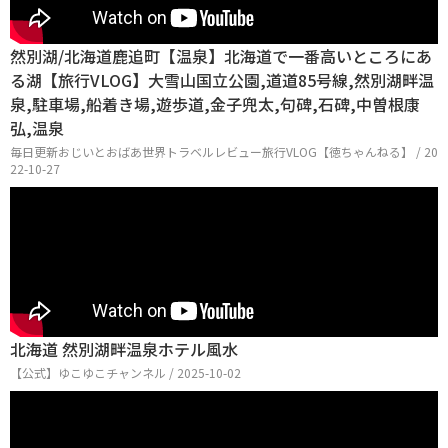
然別湖/北海道鹿追町【温泉】北海道で一番高いところにあ
る湖【旅行VLOG】大雪山国立公園,道道85号線,然別湖畔温
泉,駐車場,船着き場,遊歩道,金子兜太,句碑,石碑,中曽根康
弘,温泉
毎日更新おじいとおばあ世界トラベルレビュー旅行VLOG【徳ちゃんねる】 / 20
22-10-27
北海道 然別湖畔温泉ホテル風水
【公式】ゆこゆこチャンネル / 2025-10-02