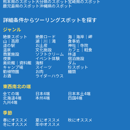
熊本県のスポット
大分県のスポット
宮崎県のスポット
鹿児島県のスポット
沖縄県のスポット
詳細条件からツーリングスポットを探す
ジャンル
絶景スポット
絶景ロード
海｜海岸｜岬
山｜高原
湖｜川｜滝
食事処
道の駅
お土産
神社｜寺院
温泉
文化施設
カフェ｜軽食
商業施設
ソフトクリーム
林道
夜景
イベント体験
宿泊施設
美術館｜資料館
海鮮
ダム
キャンプ場
スイーツ
珍スポット
動植物園
お肉
麺類
お酒
ライダーハウス
東西南北の端
全ての端
日本4端
日本本土4端
北海道4端
本州4端
四国4端
九州4端
季節
春にオススメ
夏にオススメ
秋にオススメ
冬にオススメ
年中オススメ