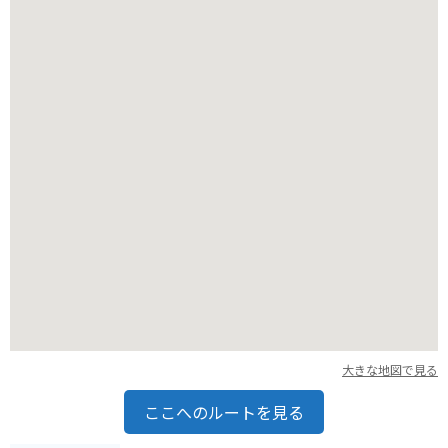
ます。ただし、山岳道路のためカーブが多く、野生動物との遭
遇にも注意が必要です。
大きな地図で見る
ここへのルートを見る