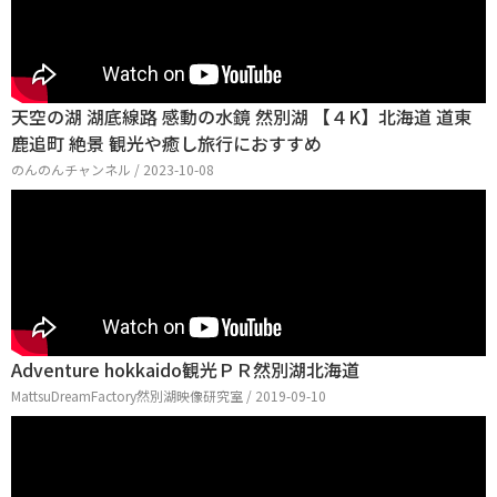
天空の湖 湖底線路 感動の水鏡 然別湖 【４K】北海道 道東
鹿追町 絶景 観光や癒し旅行におすすめ
のんのんチャンネル / 2023-10-08
Adventure hokkaido観光ＰＲ然別湖北海道
MattsuDreamFactory然別湖映像研究室 / 2019-09-10