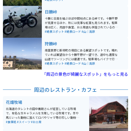
の絶景スポットになっています。雄大さが感じられるス
ポットです。
日勝峠
十勝と日高を結ぶほぼ中間地点にある峠です。十勝平野
が見渡せるほか、秋には見事な紅葉も見られます。駐車
場は広く、売店や食堂、お土産店も併設されているの
で、休憩や食事、買い物のついでに立ち寄ることもでき
#絶景スポット
#絶景ロード
#山｜高原
ます。
狩勝峠
南富良野と新得町の境目にある展望スポットです。晴れ
ていれば展望台から十勝平野が一望でき、道中も適度な
山道でツーリングには最適です。駐車場もバイクで行く
分には満杯になることはないので心配いりません。
#絶景スポット
#絶景ロード
#山｜高原
「周辺の景色が綺麗なスポット」をもっと見る
周辺のレストラン・カフェ
花畑牧場
北海道のタレントの田中義剛さんが経営している牧場
で、有名な生キャラメルを生産している牧場です。羊や
馬といった動物に加えてロバやリャマ等の珍しい動物と
も触れ合えます。レストランも併設されているのです
#食事処
#スイーツ
#お土産
が、そこでは料理に炙って溶かしたラクレットチーズを
目の前でかけてくれるサービスをやっており、見ても楽