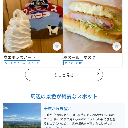
ウエモンズハート
ボヌール マスヤ
ソフトクリーム
スイーツ
カフェ｜軽食
もっと見る
周辺の景色が綺麗なスポット
十勝が丘展望台
十勝が丘公園をさらに登った先にある展望台です。晴れ
ている日はどこまで見えるんだというぐらい目の前を遮
るものがないため、十勝の景色を一望することができま
す。遠くに日高山脈が見えることもあり、十勝地方屈指
#絶景スポット