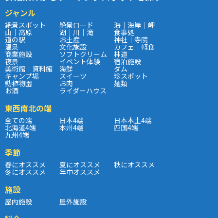
ジャンル
絶景スポット
絶景ロード
海｜海岸｜岬
山｜高原
湖｜川｜滝
食事処
道の駅
お土産
神社｜寺院
温泉
文化施設
カフェ｜軽食
商業施設
ソフトクリーム
林道
夜景
イベント体験
宿泊施設
美術館｜資料館
海鮮
ダム
キャンプ場
スイーツ
珍スポット
動植物園
お肉
麺類
お酒
ライダーハウス
東西南北の端
全ての端
日本4端
日本本土4端
北海道4端
本州4端
四国4端
九州4端
季節
春にオススメ
夏にオススメ
秋にオススメ
冬にオススメ
年中オススメ
施設
屋内施設
屋外施設