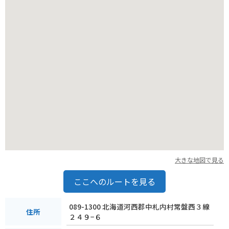
バイクで訪れる場合は、駐車場も完備されているので安心で
す。周辺には、広大な自然が広がり、快適なツーリングを楽し
むことができます。ドライブ途中の休憩スポットとしてもおす
すめです。
六花の森は、自然とアート、そしてお菓子の魅力が詰まった、
北海道ならではの癒しの空間です。美しい景色を眺めながら、
ゆったりと時間を過ごしてみてはいかがでしょうか。
大きな地図で見る
ここへのルートを見る
089-1300 北海道河西郡中札内村常盤西３線
住所
２４９−６