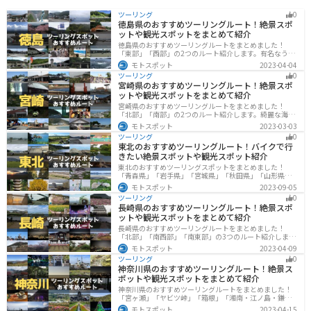
ツーリング
0
徳島県のおすすめツーリングルート！絶景スポ
ットや観光スポットをまとめて紹介
徳島県のおすすめツーリングルートをまとめました！
「東部」「西部」の2つのルート紹介します。有名なうず
しおや山を中心とした自然豊かなスポットが多数ありま
モトスポット
2023-04-04
す。バイクで徳島県にツーリングに行く際は参考にして
ツーリング
0
ください。
宮崎県のおすすめツーリングルート！絶景スポ
ットや観光スポットをまとめて紹介
宮崎県のおすすめツーリングルートをまとめました！
「北部」「南部」の2つのルート紹介します。綺麗な海岸
線が特徴的な海・自然豊かな山・趣のある神社を満喫す
モトスポット
2023-03-03
るツーリングができます。バイクで宮崎県にツーリング
ツーリング
0
に行く際は参考にしてください。
東北のおすすめツーリングルート！バイクで行
きたい絶景スポットや観光スポット紹介
東北のおすすめツーリングスポットをまとめました！
「青森県」「岩手県」「宮城県」「秋田県」「山形県」
「福島県」の各県の観光地紹介します。自然豊かな山々
モトスポット
2023-09-05
や湖、温泉地が点在し、四季折々の景色を楽しめるスポ
ツーリング
0
ットが多数あります。バイクで東北にツーリングに行く
長崎県のおすすめツーリングルート！絶景スポ
際は参考にしてください。
ットや観光スポットをまとめて紹介
長崎県のおすすめツーリングルートをまとめました！
「北部」「南西部」「南東部」の3つのルート紹介しま
す。国際色豊かな街並みや世界遺産、絶景ポイントが数
モトスポット
2023-04-09
多く存在し、様々な楽しみ方ができます。バイクで長崎
ツーリング
0
県にツーリングに行く際は参考にしてください。
神奈川県のおすすめツーリングルート！絶景ス
ポットや観光スポットをまとめて紹介
神奈川県のおすすめツーリングルートをまとめました！
「宮ヶ瀬」「ヤビツ峠」「箱根」「湘南・江ノ島・鎌
倉」「三浦」「みなとみらい」の6つのルート紹介しま
モトスポット
2023-04-15