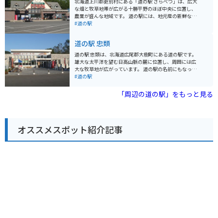
北海道上川郡更別村にある「道の駅 さらべつ」は、広大
の休憩場所としても最適です。 周辺には、雄大な自然が
な畑と牧草地帯が広がる十勝平野のほぼ中央に位置し、
広がっており、ツーリングコースとしてもおすすめで
農業が盛んな地域です。 道の駅には、地元産の新鮮な農
す。 特に、日高山脈を望む絶景ロード「日高ハイランド
産物が豊富に揃う農産物直売所や、更別産の小麦や牛乳
#道の駅
ロード」は、ライダーなら一度は走ってみたい人気のコ
を使ったパンやソフトクリームが人気のベーカリーがあ
ースです。 道の駅 なかさつないはこの絶景ロードの起点
ります。 また、レストランでは、更別産の食材をふんだ
道の駅 忠類
に位置しており、ツーリングの拠点としても最適です。
んに使った料理を楽しむことができます。 おすすめは、
更別産蕎麦粉を使った手打ちそばや、地元産豚肉を使っ
道の駅 忠類は、北海道広尾郡大樹町にある道の駅です。
た豚丼です。 バイクで訪れる際は、広大な景色を眺めな
雄大な太平洋を望む日高山脈の麓に位置し、周囲には広
がらのツーリングを楽しむことができます。 道の駅に
大な牧草地が広がっています。 道の駅の名前にもなって
は、バイクスタンドも設置されているので、休憩場所と
いる「忠類」は、アイヌ語で「チュウルイ」が転訛した
#道の駅
しても最適です。 周辺には、広大な畑の中を走る道や、
もので、「崖のあるところ」という意味です。その名の
牧草地帯の中を走る道など、景色を楽しむことができる
通り、道の駅の背後には切り立った崖がそびえ立ち、周
「周辺の道の駅」をもっと見る
道がたくさんあります。
辺の自然と調和した雄大な景観を作り出しています。 道
の駅には、地元で採れた新鮮な農産物や海産物を販売す
る直売所や、地元の食材を使った料理を提供するレスト
ランがあります。また、忠類の歴史や文化を紹介する資
オススメスポット紹介記事
料館もあり、観光客だけでなく、地元の人々にとっても
憩いの場となっています。 バイクで訪れる際は、駐車場
も広く休憩しやすい環境です。特に、太平洋を望む絶景
ポイントが点在しているので、ツーリングの休憩場所と
しても最適です。周辺には、広大な自然の中を走る爽快
なワインディングロードも多いため、バイク好きにはお
すすめのスポットです。 忠類は、ゆり根の生産が盛んな
ことでも知られており、道の駅でもゆり根を使った商品
が販売されています。また、地元産の牛乳を使ったソフ
トクリームも人気です。