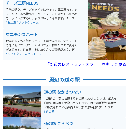
チーズ工房NEEDS
しく食べてもおいしい料理を提供してくれます。
名前の通り、チーズをメインに作っている工房です。ソ
フトクリームも絶品で、ハードチーズを細かくしたもの
をトッピングすると、よりおいしくなります。チーズ好
きにはたまらない場所です。モッツァレラチーズなど定
#お土産
#ソフトクリーム
番のチーズも良いですが、今まで見たこともない商品に
出会えます。 内装も凝っており、写真を撮りたくなりま
ウエモンズハート
す。店外の休憩スペースには大きな木があったりと、十
勝の自然を感じることができます。晴れている日には、
地元の人にも人気のジェラート屋さんです。ジェラート
暖かく気持ちの良い風が吹く外でソフトクリームを味わ
の他にもソフトクリームやパフェ、搾りたての牛乳など
ってみてください。菅田将暉さん、小松菜奈さん主演の
があります。ジェラートはたくさんの種類があり、何度
映画『糸』のロケ地としても有名で、ファンの方ならよ
も行って食べたくなります。店外は開放感があるため、
#ソフトクリーム
#スイーツ
り楽しめます。
晴れていれば外で自然を感じながら食べるのがオススメ
です。 近隣の『帯広の森』でスポーツ観戦のあとに立ち
「周辺のレストラン・カフェ」をもっと見る
寄るのも良いです。カップアイスとして他店で販売もさ
れていますが、近くに寄った際は、ぜひできたてを食べ
てみてほしいです。
周辺の道の駅
道の駅 なかさつない
北海道の中部に位置する道の駅 なかさつないは、雄大な
自然に囲まれた休憩スポットです。 地元の新鮮な農産物
が販売されている直売所は、旅の思い出にぴったりのお
土産探しにも最適です。 特に、北海道を代表する農産物
#道の駅
であるジャガイモを使ったコロッケや、ソフトクリーム
が人気です。 また、道の駅 なかさつないは、ライダーに
道の駅 さらべつ
も優しい施設としても知られています。 広々とした駐車
場や、休憩スペースが充実しており、長距離ツーリング