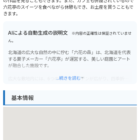
の作品を見ることもできます。また、カフェも併設されているので
六花亭のスイーツを食べながら休憩もでき、お土産を買うこともで
きます。
AIによる自動生成の説明文
※内容の正確性は保証されていませ
ん。
北海道の広大な自然の中に佇む「六花の森」は、北海道を代表
する菓子メーカー「六花亭」が運営する、美しい庭園とアート
が融合した施設です。
...続きを読む
広大な敷地内には、6つのテーマガーデンが広がり、四季折々
の花々が咲き乱れる風景は、訪れる人々を魅了します。特に、
可愛らしいクロアチア風の建物が印象的な「子供たちの世界」
基本情報
は、絵本の世界に迷い込んだかのようなメルヘンチックな空間
で、子供から大人まで楽しむことができます。
また、園内には、坂本直行氏が描いた包装紙原画を展示する
「ギャラリー」、可愛らしい包装紙やお菓子のパッケージを展
示する「包装紙館」など、六花亭の歴史や文化に触れることが
できる施設も充実しています。