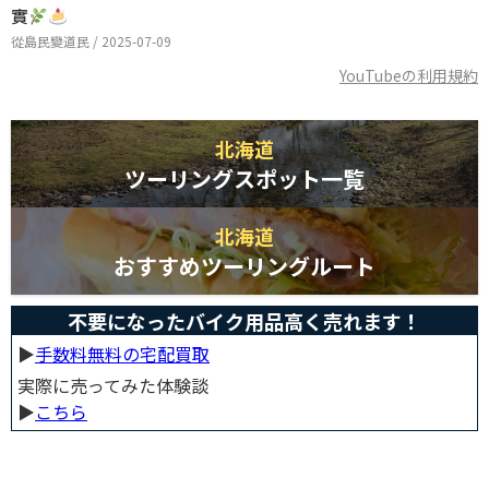
實
從島民變道民 / 2025-07-09
YouTubeの利用規約
北海道
ツーリングスポット一覧
北海道
おすすめツーリングルート
不要になったバイク用品高く売れます！
▶︎
手数料無料の宅配買取
実際に売ってみた体験談
▶︎
こちら