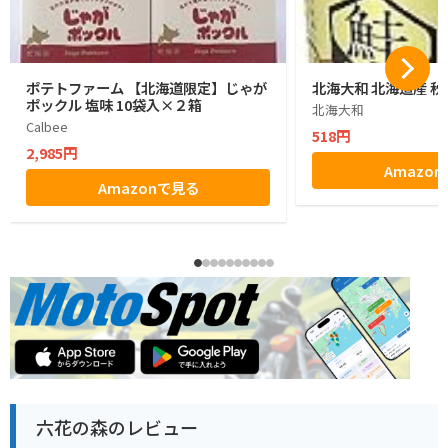
ポテトファーム 【北海道限定】じゃが
北海大和 北海道産 秋
ポックル 塩味 10袋入×２箱
北海大和
Calbee
518円
2,985円
Amazo
Amazonで見る
六花の森のレビュー