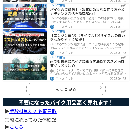
モトスポット
2024-03-15
この記事では、ヘルメットをまるっと綺麗にする方法を
バイク知識
0
まとめました。まだメンテナンスをしたことがないとい
バイクの燃費向上・改善に効果的な走り方やメ
う人はぜひ参考にしてください。
ンテナンス方法を徹底解説！
バイクの燃費が気になる方は必見！この記事では、燃費
を良くする走り方やメンテナンス方法を紹介していま
す。実は、車体そのものや荷物を軽くすることで、燃費
モトスポット
2024-09-21
の向上が可能です。この記事を読めば、燃費を改善する
バイク知識
0
具体的な方法がわかります。
【エンジン選び】2サイクルと4サイクルの違い
をわかりやすく解説！
バイクのエンジン選びに迷っている方は必見！この記事
では、2サイクルエンジンと4サイクルエンジンの特徴や
メリット、選び方を解説しています。実は、4サイクルエ
モトスポット
2025-01-23
ンジンは燃費が良く経済的で扱いやすいため、初心者の
バイク用品
0
方にはおすすめです。記事を読めば、最適なエンジン選
雨でも快適にバイクに乗る方法＆オススメ雨対
びのヒントが得られます。
策グッズまとめ
雨。それはライダーの天敵です。無計画に雨の中を走ろ
うものなら 体がずぶ濡れになる バイクが汚れる 体温が奪
われて集中力が低下する 雨で視界が悪くなる 路面が濡れ
モトスポット
2023-04-23
て滑りやすくなるなど、晴れの日にはないマイナス要素
が盛りだくさんでライダーに押し寄せてきます。そんな
雨の中を好んで走ろうなんて誰も考えていないはずです
もっと見る
が、どうしても避けられない場合もありますよね。この
記事では、レインウエアや防水バッグをはじめ、ライダ
ーや荷物を雨から守るための方法やグッズなどについて
不要になったバイク用品高く売れます！
紹介します。雨はライダーにとって非常に厄介なモノで
すが、バッチリと対策しておけば意外と快適に走れてし
まうものです
▶︎
手数料無料の宅配買取
実際に売ってみた体験談
▶︎
こちら