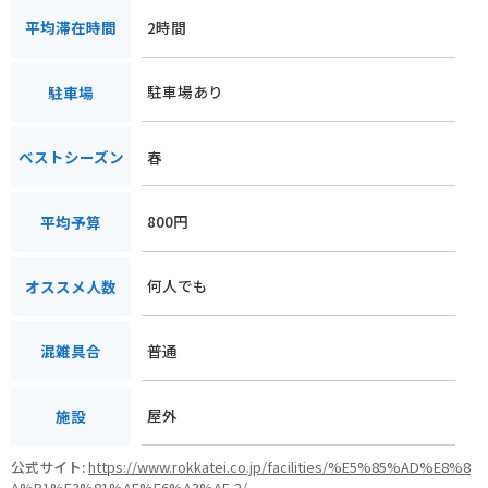
2時間
平均滞在時間
駐車場あり
駐車場
春
ベストシーズン
800円
平均予算
何人でも
オススメ人数
普通
混雑具合
屋外
施設
公式サイト:
https://www.rokkatei.co.jp/facilities/%E5%85%AD%E8%8
A%B1%E3%81%AE%E6%A3%AE-2/