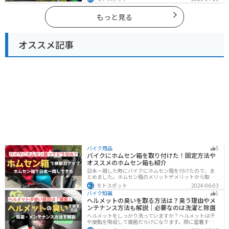
す。自然豊かなスポット、歴史ある観光名所、都市部で
楽しめるツーリングスポットまで多数あります。バイク
で神奈川県にツーリングに行く際は参考にしてくださ
もっと見る
い。
オススメ記事
バイク用品
5
バイクにホムセン箱を取り付けた！固定方法や
オススメのホムセン箱も紹介
日本一周した時にバイクにホムセン箱を付けたので、ま
とめました。ホムセン箱のメリットデメリットから取り
付け方法、実際につけてどううだったのか、オススメの
モトスポット
2024-06-03
ホムセン箱まで全て解説します。バイクにホムセン箱を
バイク知識
1
付けたいと思っている人はぜひ参考にしてください。
ヘルメットの臭いを取る方法は？臭う理由やメ
ンテナンス方法も解説｜必要なのは洗濯と除菌
ヘルメットをしっかり洗っていますか？ヘルメットは汗
や皮脂を吸収して雑菌だらけになります。顔に密着する
物なのでしっかりと除菌・消臭をする必要があります。