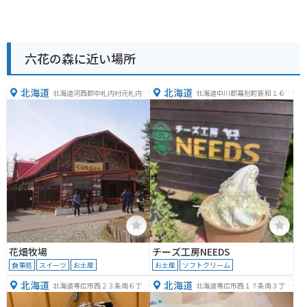
六花の森に近い場所
北海道
北海道
北海道河西郡中札内村元札内東
北海道中川郡幕別町新和１６２
４線３１１−６
−１１１
花畑牧場
チーズ工房NEEDS
食事処
スイーツ
お土産
お土産
ソフトクリーム
北海道
北海道
北海道帯広市西２３条南６丁目
北海道帯広市西１７条南３丁目
１３
２５