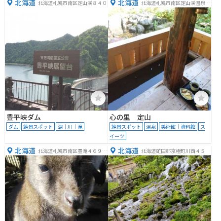
北海道
北海道
北海道札幌市南区定山渓８４０
北海道札幌市南区定山渓温泉西
４丁目３７２
豊平峡ダム
心の里 定山
ダム
絶景スポット
湖｜川｜滝
絶景スポット
温泉
美術館｜資料館
ス
イーツ
北海道
北海道
北海道札幌市南区豊滝４６９
北海道虻田郡京極町川西４５
−１