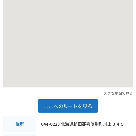
しかし、その分、頂上からの眺めは格別で、ツーリングの目的
地としてもおすすめです。
大きな地図で見る
ここへのルートを見る
044-0223 北海道虻田郡喜茂別町川上３４５
住所