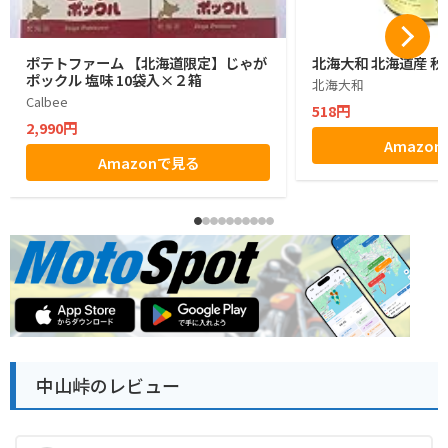
ポテトファーム 【北海道限定】じゃが
北海大和 北海道産 秋
ポックル 塩味 10袋入×２箱
北海大和
Calbee
518円
2,990円
Amazo
Amazonで見る
中山峠のレビュー