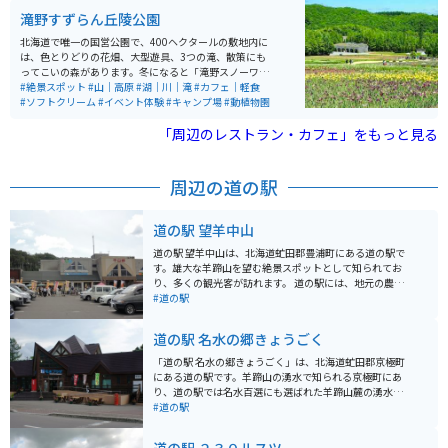
が、毎朝新鮮な姫鱒を釣るため、リーズナブルな価格で
滝野すずらん丘陵公園
堪能することができます。 日本一水質が良い湖と呼ば
れ、湖の周辺は衛生管理を徹底的にしているだけあっ
北海道で唯一の国営公園で、400ヘクタールの敷地内に
て、湖底まで見えるほど透明度が高く、泳いでいる魚が
は、色とりどりの花畑、大型遊具、3つの滝、散策にも
見えます。近隣には温泉が豊富にあるので、外で冷えた
ってこいの森があります。冬になると「滝野スノーワー
体を温めることもできます。
ルド」と名前を変えて冬季オープンされ、さまざまな雪
#絶景スポット
#山｜高原
#湖｜川｜滝
#カフェ｜軽食
遊びを楽しめるスポットです。
#ソフトクリーム
#イベント体験
#キャンプ場
#動植物園
「周辺のレストラン・カフェ」をもっと見る
周辺の道の駅
道の駅 望羊中山
道の駅 望羊中山は、北海道虻田郡豊浦町にある道の駅で
す。雄大な羊蹄山を望む絶景スポットとして知られてお
り、多くの観光客が訪れます。 道の駅には、地元の農産
物や特産品を販売する直売所や、軽食コーナーがありま
#道の駅
す。特に、地元産の新鮮な野菜や果物は人気があり、お
土産にも最適です。また、羊蹄山の湧き水を使用したコ
道の駅 名水の郷きょうごく
ーヒーやソフトクリームもおすすめです。 バイクで訪れ
る場合は、駐車場も広いため安心して駐車できます。羊
「道の駅 名水の郷きょうごく」は、北海道虻田郡京極町
蹄山の周辺には、景色の良いワインディングロードが続
にある道の駅です。羊蹄山の湧水で知られる京極町にあ
くため、ツーリングにも最適な場所です。 周辺には、羊
り、道の駅では名水百選にも選ばれた羊蹄山麓の湧水を
蹄山登山口や、ニセコへのアクセスも良く、観光拠点と
汲むことができます。 施設内には、京極町の特産品を販
#道の駅
しても便利です。道の駅 望羊中山は、雄大な自然と地元
売する売店や、地元食材を使った料理を提供するレスト
の美味しいものを楽しめる、魅力的なスポットです。
ランがあり、休憩だけでなくショッピングや食事も楽し