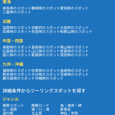
東海
岐阜県のスポット
静岡県のスポット
愛知県のスポット
三重県のスポット
近畿
滋賀県のスポット
京都府のスポット
大阪府のスポット
兵庫県のスポット
奈良県のスポット
和歌山県のスポット
中国・四国
鳥取県のスポット
島根県のスポット
岡山県のスポット
広島県のスポット
山口県のスポット
徳島県のスポット
香川県のスポット
愛媛県のスポット
高知県のスポット
九州・沖縄
福岡県のスポット
佐賀県のスポット
長崎県のスポット
熊本県のスポット
大分県のスポット
宮崎県のスポット
鹿児島県のスポット
沖縄県のスポット
詳細条件からツーリングスポットを探す
ジャンル
絶景スポット
絶景ロード
海｜海岸｜岬
山｜高原
湖｜川｜滝
食事処
道の駅
お土産
神社｜寺院