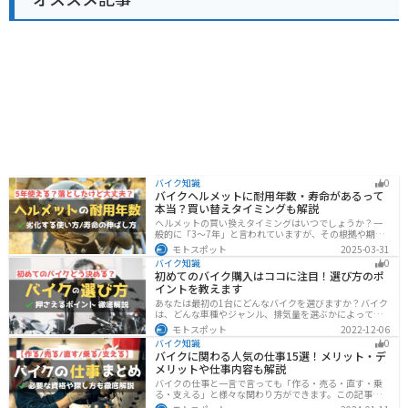
バイク知識
0
バイクヘルメットに耐用年数・寿命があるって
本当？買い替えタイミングも解説
ヘルメットの買い換えタイミングはいつでしょうか？一
般的に「3〜7年」と言われていますが、その根拠や期限
前でも早めに交換した方がいいケースを紹介します。安
モトスポット
2025-03-31
全にバイクに乗るためにもヘルメットの寿命についてし
バイク知識
0
っかりと理解しておきましょう。
初めてのバイク購入はココに注目！選び方のポ
イントを教えます
あなたは最初の1台にどんなバイクを選びますか？バイク
は、どんな車種やジャンル、排気量を選ぶかによって今
後の楽しみ方が大きく変わるものなので、初めての愛車
モトスポット
2022-12-06
選びはとても重要です。この記事ではそんなバイク選び
バイク知識
0
のオススメポイントをお伝えします。
バイクに関わる人気の仕事15選！メリット・デ
メリットや仕事内容も解説
バイクの仕事と一言で言っても「作る・売る・直す・乗
る・支える」と様々な関わり方ができます。この記事で
は、バイクに関わる人気の仕事をジャンル別に紹介しま