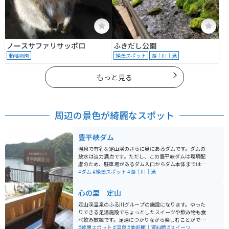
ノースサファリサッポロ
ふきだし公園
動植物園
絶景スポット
湖｜川｜滝
もっと見る
周辺の景色が綺麗なスポット
豊平峡ダム
温泉で有名な定山渓のさらに奥にあるダムです。ダムの
放水は迫力満点です。ただし、この豊平峡ダムは環境配
慮のため、駐車場があるダム入口からダム本体までは電
気バスに乗って行く必要があります（歩くことも可）。
#ダム
#絶景スポット
#湖｜川｜滝
心の里 定山
定山渓温泉のふる川グループの施設になります。ゆった
りできる足湯施設でちょっとしたスイーツや飲み物も食
べ飲み放題です。足湯につかりながら楽しむことができ
ます。自然専門書のライブラリーや静かに読書を嗜む事
#絶景スポット
#温泉
#美術館｜資料館
#スイーツ