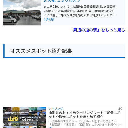
道の駅 ２３０ルスツ
めます。特に、名水コーヒーや京極町のブランド牛乳を
使ったソフトクリームが人気です。 バイクで訪れる際
道の駅 230ルスツは、北海道虻田郡留寿都村にある国道
は、道の駅から支笏洞爺国立公園やニセコ方面へのアク
230号沿いの道の駅です。羊蹄山の麓、尻別川の清流沿
セスが良く、ツーリングの拠点としても便利です。羊蹄
いに位置し、雄大な自然を感じられる絶景スポットで
山の絶景を眺めながらのツーリングは格別です。また、
す。 施設内には、地元の新鮮な野菜や特産品を販売する
#道の駅
周辺にはキャンプ場も多いので、アウトドアを楽しむの
農産物直売所や、地元食材を使ったレストラン、軽食コ
も良いでしょう。 道の駅 名水の郷きょうごくは、自然豊
ーナーがあります。留寿都村はじゃがいもやアスパラガ
「周辺の道の駅」をもっと見る
かな環境の中で、地元の魅力を満喫できるスポットで
スが有名なので、ぜひ味わってみてください。また、ル
す。
スツリゾートが近くにあり、ウィンタースポーツや遊園
地を楽しむことができます。 バイクで訪れる際は、駐車
場も広く停めやすいので安心です。羊蹄山を眺めながら
オススメスポット紹介記事
のツーリングは最高です。周辺には、支笏洞爺国立公園
など自然豊かな観光スポットも多いので、ツーリングの
拠点としても最適です。
ツーリング
0
山形県のおすすめツーリングルート！絶景スポ
ットや観光スポットをまとめて紹介
山形県のおすすめツーリングルートをまとめました！
「北西部」「北東部」「南東部」の3つのルート紹介しま
す。豊かな自然と歴史的な観光スポット、山と海どちら