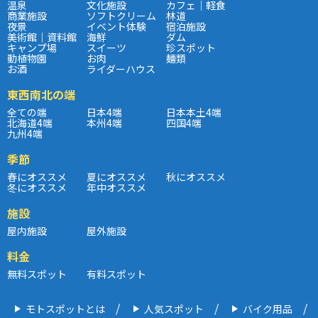
温泉
文化施設
カフェ｜軽食
商業施設
ソフトクリーム
林道
夜景
イベント体験
宿泊施設
美術館｜資料館
海鮮
ダム
キャンプ場
スイーツ
珍スポット
動植物園
お肉
麺類
お酒
ライダーハウス
東西南北の端
全ての端
日本4端
日本本土4端
北海道4端
本州4端
四国4端
九州4端
季節
春にオススメ
夏にオススメ
秋にオススメ
冬にオススメ
年中オススメ
施設
屋内施設
屋外施設
料金
無料スポット
有料スポット
モトスポットとは
人気スポット
バイク用品