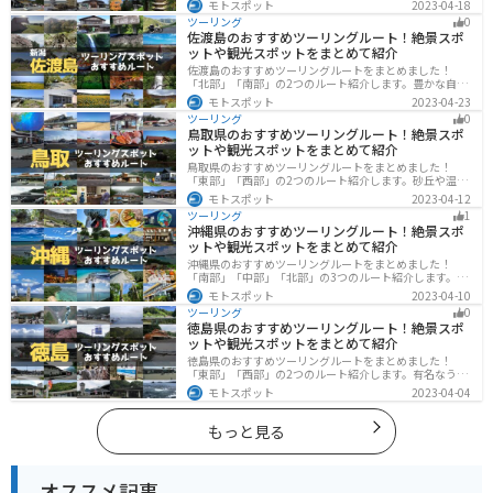
モトスポット
2023-04-18
も堪能できるスポットが多数あります。バイクで山形県
ツーリング
0
にツーリングに行く際は参考にしてください。
佐渡島のおすすめツーリングルート！絶景スポ
ットや観光スポットをまとめて紹介
佐渡島のおすすめツーリングルートをまとめました！
「北部」「南部」の2つのルート紹介します。豊かな自然
と歴史的なスポット、トキなどの貴重な動物を見られる
モトスポット
2023-04-23
スポットが多数あります。バイクで佐渡島にツーリング
ツーリング
0
に行く際は参考にしてください。
鳥取県のおすすめツーリングルート！絶景スポ
ットや観光スポットをまとめて紹介
鳥取県のおすすめツーリングルートをまとめました！
「東部」「西部」の2つのルート紹介します。砂丘や温泉
地、歴史ある城跡など魅力溢れるスポットが多数あるの
モトスポット
2023-04-12
で楽しめます。バイクで鳥取県にツーリングに行く際は
ツーリング
1
参考にしてください。
沖縄県のおすすめツーリングルート！絶景スポ
ットや観光スポットをまとめて紹介
沖縄県のおすすめツーリングルートをまとめました！
「南部」「中部」「北部」の3つのルート紹介します。美
しいビーチや歴史と文化に溢れたスポットが多数あり、
モトスポット
2023-04-10
様々な楽しみ方ができます。バイクで沖縄県にツーリン
ツーリング
0
グに行く際は参考にしてください。
徳島県のおすすめツーリングルート！絶景スポ
ットや観光スポットをまとめて紹介
徳島県のおすすめツーリングルートをまとめました！
「東部」「西部」の2つのルート紹介します。有名なうず
しおや山を中心とした自然豊かなスポットが多数ありま
モトスポット
2023-04-04
す。バイクで徳島県にツーリングに行く際は参考にして
ください。
もっと見る
オススメ記事