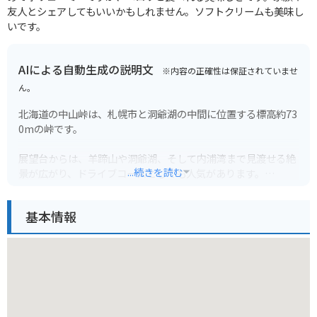
友人とシェアしてもいいかもしれません。ソフトクリームも美味し
いです。
AIによる自動生成の説明文
※内容の正確性は保証されていませ
ん。
北海道の中山峠は、札幌市と洞爺湖の中間に位置する標高約73
0mの峠です。
展望台からは、羊蹄山や洞爺湖、そして内浦湾まで見渡せる絶
...続きを読む
景が広がり、ドライブコースとしても人気があります。
特に、雲海発生率の高い場所としても知られており、早朝には
基本情報
幻想的な雲海を眺めることができます。
峠には、レストランやお土産屋さんが併設された「道の駅 望羊
中山」があり、休憩に最適です。
バイクで訪れる場合、峠道はカーブが多く、勾配もきつい箇所
があるため、注意が必要です。