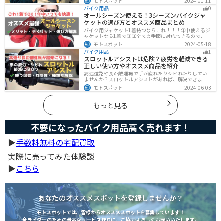
モトスポット
2024-01-11
す。必要な資格や探し方も解説しますので、自分のなり
バイク用品
0
たい姿をイメージして探してみてください。
オールシーズン使える！3シーズンバイクジャ
ケットの選び方とオススメ商品まとめ
バイク用ジャケット1着持つならこれ！！！年中使えるジ
ャケットなら1着でほぼ全ての季節に対応できるので、出
費も抑えられます。真夏や真冬など極端な季節に乗る場
モトスポット
2024-05-18
合は専用ジャケットがあるとより快適になるのでツーリ
バイク用品
1
ングスタイルに合わせて検討してください。
スロットルアシストは危険？疲労を軽減できる
正しい使い方やオススメ商品を紹介
高速道路や長距離運転で手が疲れたりシビれたりしてい
ませんか？スロットルアシストがあれば、解決できま
す。この記事ではスロットルアシストを安全に使う場
モトスポット
2024-06-03
面、危険性、種類、オススメの商品について解説しま
す。長距離運転をもっと楽にしたいと思っている人は参
考にしてください。
もっと見る
不要になったバイク用品高く売れます！
▶︎
手数料無料の宅配買取
実際に売ってみた体験談
▶︎
こちら
あなたのオススメスポットを登録しませんか？
モトスポットでは、皆様からオススメスポットを募集しています！
全ライダーのための最高なサービス作りに、ご協力よろしくお願いいたします。