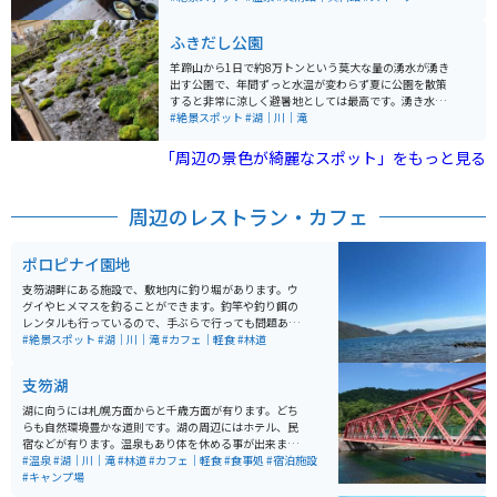
もできます。 定山でちょっと休憩したい時にオススメの
スポットです。
ふきだし公園
羊蹄山から1日で約8万トンという莫大な量の湧水が湧き
出す公園で、年間ずっと水温が変わらず夏に公園を散策
すると非常に涼しく避暑地としては最高です。湧き水は
持って買えることもできます。また、道の駅名水プラザ
#絶景スポット
#湖｜川｜滝
が併設されており休憩するのにはもってこいの公園で
す。近くには京極温泉もあるので疲れを癒やしてからま
「周辺の景色が綺麗なスポット」をもっと見る
たツーリングすることもできます。
周辺のレストラン・カフェ
ポロピナイ園地
支笏湖畔にある施設で、敷地内に釣り堀があります。ウ
グイやヒメマスを釣ることができます。釣竿や釣り餌の
レンタルも行っているので、手ぶらで行っても問題あり
ません。しかし、冬期間は営業していないため、注意が
#絶景スポット
#湖｜川｜滝
#カフェ｜軽食
#林道
必要です。 支笏湖は、４万年ほど前に形成されたカルデ
ラ湖で、恵庭岳、風不死岳、樽前山、紋別岳に囲まれ、
支笏湖
四季折々の自然溢れる風景を見せてくれます。支笏湖で
採れる魚でもっとも代表される魚が「姫鱒（ヒメマ
湖に向うには札幌方面からと千歳方面が有ります。どち
ス）」で、綺麗な水とプランクトンを多く食べて育った
らも自然環境豊かな道則です。湖の周辺にはホテル、民
姫鱒の身は、まさにサーモンピンク色をし、脂がのった
宿などが有ります。温泉もあり体を休める事が出来ま
まさに旬の魚です。 姫鱒は、主に市場で取引きされ、料
す。夏は、キャンプも出来ます。ランチだけでも楽しめ
#温泉
#湖｜川｜滝
#林道
#カフェ｜軽食
#食事処
#宿泊施設
亭やお寿司店で販売されるため、普段なかなか食べられ
るお店が数軒有ります。
#キャンプ場
ない魚です。ポロピナイカンパニーでは、専属の漁師