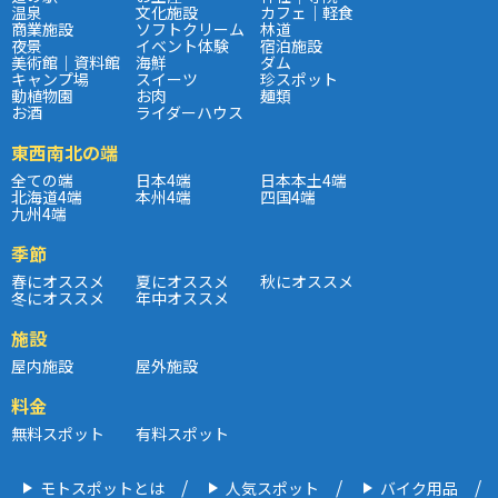
温泉
文化施設
カフェ｜軽食
商業施設
ソフトクリーム
林道
夜景
イベント体験
宿泊施設
美術館｜資料館
海鮮
ダム
キャンプ場
スイーツ
珍スポット
動植物園
お肉
麺類
お酒
ライダーハウス
東西南北の端
全ての端
日本4端
日本本土4端
北海道4端
本州4端
四国4端
九州4端
季節
春にオススメ
夏にオススメ
秋にオススメ
冬にオススメ
年中オススメ
施設
屋内施設
屋外施設
料金
無料スポット
有料スポット
モトスポットとは
人気スポット
バイク用品