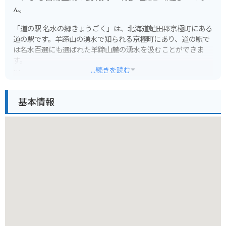
ん。
「道の駅 名水の郷きょうごく」は、北海道虻田郡京極町にある
道の駅です。羊蹄山の湧水で知られる京極町にあり、道の駅で
は名水百選にも選ばれた羊蹄山麓の湧水を汲むことができま
す。
...続きを読む
施設内には、京極町の特産品を販売する売店や、地元食材を使
った料理を提供するレストランがあり、休憩だけでなくショッ
基本情報
ピングや食事も楽しめます。特に、名水コーヒーや京極町のブ
ランド牛乳を使ったソフトクリームが人気です。
バイクで訪れる際は、道の駅から支笏洞爺国立公園やニセコ方
面へのアクセスが良く、ツーリングの拠点としても便利です。
羊蹄山の絶景を眺めながらのツーリングは格別です。また、周
辺にはキャンプ場も多いので、アウトドアを楽しむのも良いで
しょう。
道の駅 名水の郷きょうごくは、自然豊かな環境の中で、地元の
魅力を満喫できるスポットです。