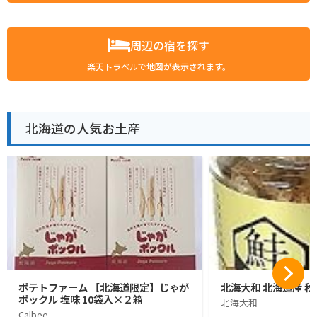
周辺の宿を探す
楽天トラベルで地図が表示されます。
北海道の人気お土産
ポテトファーム 【北海道限定】じゃが
北海大和 北海道産 秋
ポックル 塩味 10袋入×２箱
北海大和
Calbee