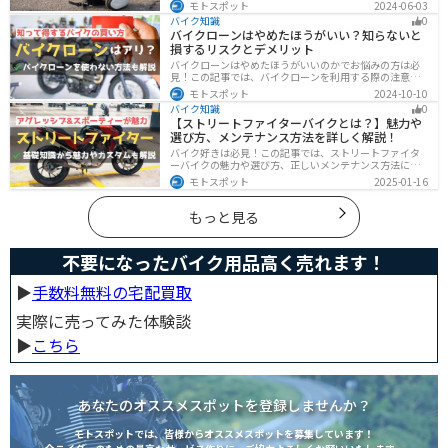
保険を検討しておきましょう。この記事ではオススメの
モトスポット
2024-06-03
バイク盗難保険「ZuttoRideClub」について解説します。
バイク知識
0
ロードサービスや会員限定特典などもあるので、お得な
バイクローンはやめたほうがいい？知らないと
バイク盗難保険を探している人に最適です。
損するリスクとデメリット
バイクローンはやめたほうがいいのかでお悩みの方は必
見！この記事では、バイクローンを利用する際の注意点
や失敗しない選び方を解説しています。実は、バイクロ
モトスポット
2024-10-10
ーンの選び方にはコツがあります。この記事を読めば、
バイク知識
0
自分に合った賢い選択をすることが可能です。
【ストリートファイターバイクとは？】魅力や
選び方、メンテナンス方法を詳しく解説！
バイク好きは必見！この記事では、ストリートファイタ
ーバイクの魅力や選び方、正しいメンテナンス方法につ
いて解説しています。実はストリートファイターバイク
モトスポット
2025-01-16
は、個性的なデザインと高い走行性能が魅力です。この
記事を読めば、ストリートファイターバイクの魅力がわ
かります。
もっと見る
不要になったバイク用品高く売れます！
▶︎
手数料無料の宅配買取
実際に売ってみた体験談
▶︎
こちら
あなたのオススメスポットを登録しませんか？
モトスポットでは、皆様からオススメスポットを募集しています！