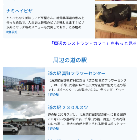
しい風景が広がり、景色も楽しめます。
ナミヘイピザ
とんでもなく美味しいピザ屋さん。地元北海道の恵みを
使った絶品で、人生史上最高のピザが味わえます！ピザ
以外にサラダ等のメニューも充実しており、この店のた
めだけに豊浦に来ても全く損はないです。小さい店舗な
#食事処
ので、開店時間を狙っていくことをオススメします。
「周辺のレストラン・カフェ」をもっと見る
周辺の道の駅
道の駅 真狩フラワーセンター
北海道虻田郡真狩村にある「道の駅 真狩フラワーセンタ
ー」は、羊蹄山の麓に広がる広大な花畑が魅力の道の駅
です。 約4ヘクタールの敷地内には、ラベンダーやサル
ビア、コスモスなど、季節ごとに色とりどりの花々が咲
#道の駅
き乱れ、訪れる人々の目を楽しませてくれます。 園内に
は、カフェやレストラン、地元の特産品を販売するショ
道の駅 ２３０ルスツ
ップなどもあり、ドライブの休憩スポットとしても最適
です。 特に、地元産の野菜をふんだんに使った料理や、
道の駅 230ルスツは、北海道虻田郡留寿都村にある国道
羊蹄山麓の湧き水を使用したコーヒーはおすすめです。
230号沿いの道の駅です。羊蹄山の麓、尻別川の清流沿
バイクで訪れる場合、駐車場は広く、休憩スペースもあ
いに位置し、雄大な自然を感じられる絶景スポットで
るので安心です。 羊蹄山の絶景を眺めながら、色鮮やか
す。 施設内には、地元の新鮮な野菜や特産品を販売する
#道の駅
な花々に囲まれたひとときを過ごしてみてはいかがでし
農産物直売所や、地元食材を使ったレストラン、軽食コ
ょうか。 【おすすめポイント】 * 季節の花々を楽しめる
ーナーがあります。留寿都村はじゃがいもやアスパラガ