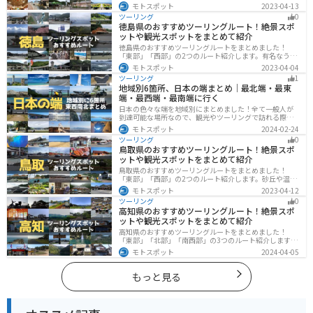
遺跡、温泉地など魅力に溢れるスポットが多数ありま
モトスポット
2023-04-13
す。バイクで福井県にツーリングに行く際は参考にして
ツーリング
0
ください。
徳島県のおすすめツーリングルート！絶景スポ
ットや観光スポットをまとめて紹介
徳島県のおすすめツーリングルートをまとめました！
「東部」「西部」の2つのルート紹介します。有名なうず
しおや山を中心とした自然豊かなスポットが多数ありま
モトスポット
2023-04-04
す。バイクで徳島県にツーリングに行く際は参考にして
ツーリング
1
ください。
地域別6箇所、日本の端まとめ｜最北端・最東
端・最西端・最南端に行く
日本の色々な端を地域別にまとめました！全て一般人が
到達可能な場所なので、観光やツーリングで訪れる際の
参考にしてください。
モトスポット
2024-02-24
ツーリング
0
鳥取県のおすすめツーリングルート！絶景スポ
ットや観光スポットをまとめて紹介
鳥取県のおすすめツーリングルートをまとめました！
「東部」「西部」の2つのルート紹介します。砂丘や温泉
地、歴史ある城跡など魅力溢れるスポットが多数あるの
モトスポット
2023-04-12
で楽しめます。バイクで鳥取県にツーリングに行く際は
ツーリング
0
参考にしてください。
高知県のおすすめツーリングルート！絶景スポ
ットや観光スポットをまとめて紹介
高知県のおすすめツーリングルートをまとめました！
「東部」「北部」「南西部」の3つのルート紹介します。
山と海どちらも楽しめるスポットが多数あり、様々な楽
モトスポット
2024-04-05
しみ方ができます。バイクで高知県にツーリングに行く
際は参考にしてください。
もっと見る