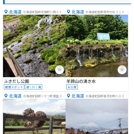
北海道
北海道
北海道虻田郡京極町川西４５
北海道虻田郡真狩村社２１５
ふきだし公園
羊蹄山の湧き水
絶景スポット
湖｜川｜滝
お土産
北海道
北海道
北海道虻田郡ニセコ町豊里２３
北海道虻田郡喜茂別町川上３４
９−２
５