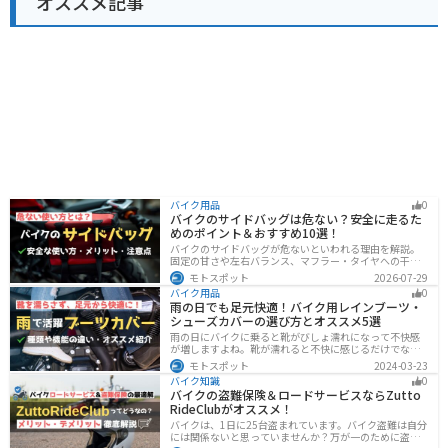
オススメ記事
バイク用品
0
バイクのサイドバッグは危ない？安全に走るた
めのポイント＆おすすめ10選！
バイクのサイドバッグが危ないといわれる理由を解説。
固定の甘さや左右バランス、マフラー・タイヤへの干
渉、横幅の変化など安全上の注意点に加え、メリット・
モトスポット
2026-07-29
デメリット、容量・素材・防水性を踏まえた選び方、お
バイク用品
0
すすめのサイドバッグ10選を紹介します。
雨の日でも足元快適！バイク用レインブーツ・
シューズカバーの選び方とオススメ5選
雨の日にバイクに乗ると靴がびしょ濡れになって不快感
が増しますよね。靴が濡れると不快に感じるだけでなく
操作性にも影響が出るので事故の原因にもなります。ブ
モトスポット
2024-03-23
ーツカバーを使うことで靴を雨や汚れから防ぐことがで
バイク知識
0
きます。防風効果もあるので寒さ対策にもなります。
バイクの盗難保険＆ロードサービスならZutto
RideClubがオススメ！
バイクは、1日に25台盗まれています。バイク盗難は自分
には関係ないと思っていませんか？万が一のために盗難