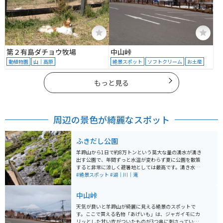
第２有島ダチョウ牧場
中山峠
動植物園
山｜高原
絶景スポット
ソフトクリーム
お土産
もっと見る
周辺の景色が綺麗なスポット
ふきだし公園
羊蹄山から1日で約8万トンという莫大な量の湧水が湧き
出す公園で、年間ずっと水温が変わらず夏に公園を散策
すると非常に涼しく避暑地としては最高です。湧き水は
持って買えることもできます。また、道の駅名水プラザ
#絶景スポット
#湖｜川｜滝
が併設されており休憩するのにはもってこいの公園で
す。近くには京極温泉もあるので疲れを癒やしてからま
中山峠
たツーリングすることもできます。
天気が良いと羊蹄山が綺麗に見える絶景のスポットで
す。ここで買える名物「あげいも」は、ジャガイモにカ
リッとした甘い衣がついたものが3つ串に刺さってい