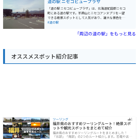
道の駅 ニセコビュープラザ
広大な花畑 * 羊蹄山の絶景 * 地元産の食材を使った料理
スが有名なので、ぜひ味わってみてください。また、ル
や特産品 * バイク駐車場あり
スツリゾートが近くにあり、ウィンタースポーツや遊園
「道の駅 ニセコビュープラザ」は、北海道虻田郡ニセコ
地を楽しむことができます。 バイクで訪れる際は、駐車
町にある道の駅です。羊蹄山とニセコアンヌプリを一望
場も広く停めやすいので安心です。羊蹄山を眺めながら
できる絶景スポットとして人気があり、雄大な景色をバ
のツーリングは最高です。周辺には、支笏洞爺国立公園
ックに記念撮影を楽しむことができます。 施設内には、
#道の駅
など自然豊かな観光スポットも多いので、ツーリングの
地元の農産物や特産品を販売するショップや、ニセコ周
拠点としても最適です。
辺の観光情報を提供する案内所があります。 特に、地元
「周辺の道の駅」をもっと見る
産の新鮮な野菜や果物は人気が高く、季節の味覚を味わ
えると評判です。また、ニセコチーズ工房のチーズや、
倶知安町のじゃがいもを使ったコロッケなど、地元グル
メも充実しています。 バイクで訪れる際は、駐車場から
オススメスポット紹介記事
羊蹄山とニセコアンヌプリを眺めることができるのでお
すすめです。周辺には、ニセコパノラマラインなど、景
色が良い道が多いので、ツーリングにも最適です。
ツーリング
1
福井県のおすすめツーリングルート！絶景スポ
ットや観光スポットをまとめて紹介
福井県のおすすめツーリングルートをまとめました！
「北部」「南部」の2つのルート紹介します。恐竜や古代