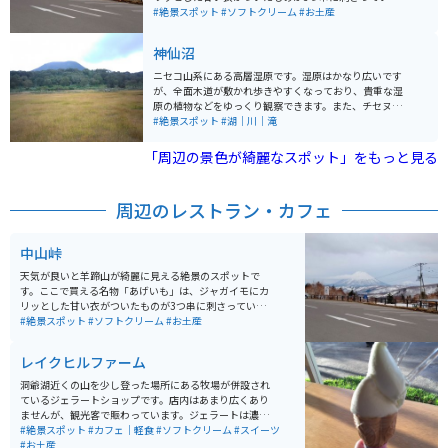
て、とても美味しいです。見た目は大きめでボリューミ
#絶景スポット
#ソフトクリーム
#お土産
ーですが、ペロリと食べれる美味しさです。家族や友人
とシェアしてもいいかもしれません。ソフトクリームも
神仙沼
美味しいです。
ニセコ山系にある高層湿原です。湿原はかなり広いです
が、全面木道が敷かれ歩きやすくなっており、貴重な湿
原の植物などをゆっくり観察できます。また、チセヌプ
リをはじめとするニセコの山々を望むことができ、秋に
#絶景スポット
#湖｜川｜滝
は紅葉が美しいです。
「周辺の景色が綺麗なスポット」をもっと見る
周辺のレストラン・カフェ
中山峠
天気が良いと羊蹄山が綺麗に見える絶景のスポットで
す。ここで買える名物「あげいも」は、ジャガイモにカ
リッとした甘い衣がついたものが3つ串に刺さってい
て、とても美味しいです。見た目は大きめでボリューミ
#絶景スポット
#ソフトクリーム
#お土産
ーですが、ペロリと食べれる美味しさです。家族や友人
とシェアしてもいいかもしれません。ソフトクリームも
レイクヒルファーム
美味しいです。
洞爺湖近くの山を少し登った場所にある牧場が併設され
ているジェラートショップです。店内はあまり広くあり
ませんが、観光客で賑わっています。ジェラートは濃厚
ですが、後味はすっきりとして美味しいです。テラスに
#絶景スポット
#カフェ｜軽食
#ソフトクリーム
#スイーツ
出ると山羊や牛も見えて、ずっと続く牧草地に北海道ら
#お土産