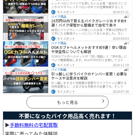
記事では、レインウエアや防水バッグをはじめ、ライダ
レッドバロンでバイクを探したい人必見！自分のパソコ
ーや荷物を雨から守るための方法やグッズなどについて
ンやスマホでレッドバロンの全ての在庫検索することは
紹介します。雨はライダーにとって非常に厄介なモノで
不可能です。自分に合ったバイクを探すためには、店舗
モトスポット
2024-07-21
すが、バッチリと対策しておけば意外と快適に走れてし
に行きイントラネットで探してもらう必要があります。
まうものです
バイク用品
2
その際の注意点や自分に合ったバイクを見つけるテクニ
10万円以内で買えるバイクガレージおすすめ9
ックをまとめました。
選！バイク保管から整備まで自宅で楽々
自宅にバイクガレージが欲しい人必見！予算10万円以下
で手に入る簡易ガレージについてまとめました。ガレー
ジの種類やメリットデメリットからオススメ商品まで徹
モトスポット
2024-06-03
底解説しますので、自宅にセキュリティの高いバイク保
バイク用品
3
管庫や整備場所が欲しい方は参考にしてください。
OGKカブトヘルメットおすすめ9選！安い理由
や安全性についても解説
OGKカブトのヘルメットが「安い理由」と「安全性」に
ついて徹底解説します。AraiやSHOEIと比較してコスパが
高く、信頼性も兼ね備えたOGKカブトのヘルメット。初
モトスポット
2024-11-19
心者ライダーからベテランまでおすすめのモデル9選と、
バイク知識
0
実際の口コミや評判、選び方も詳しく紹介します。
引っ越しに伴うバイクのナンバー変更！必要な
ケースや注意点を解説
引っ越しをすると住民票の変更やライフラインに関する
住所変更など、さまざまな手続きが必要です。そしてバ
イク乗りの場合は、住所変更やナンバー変更といったバ
モトスポット
2026-07-20
イクに関する手続きも忘れてはいけません。しかし、必
要な手続きや手順がわからないという方も多いのではな
いでしょうか。ライダー引っ越したらバイクのナンバー
もっと見る
を変えないといけないの？ライダー引っ越し先でも原付
に乗る場合、どんな手続きが必要か知りたいライダー引
っ越したけど忙しくて住所変更もナンバー変更もしてい
不要になったバイク用品高く売れます！
ない・・・今回はこのような疑問・お悩みにお
▶︎
手数料無料の宅配買取
実際に売ってみた体験談