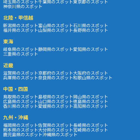
埼玉県のスポット
千葉県のスポット
東京都のスポット
神奈川県のスポット
北陸・甲信越
新潟県のスポット
富山県のスポット
石川県のスポット
福井県のスポット
山梨県のスポット
長野県のスポット
東海
岐阜県のスポット
静岡県のスポット
愛知県のスポット
三重県のスポット
近畿
滋賀県のスポット
京都府のスポット
大阪府のスポット
兵庫県のスポット
奈良県のスポット
和歌山県のスポット
中国・四国
鳥取県のスポット
島根県のスポット
岡山県のスポット
広島県のスポット
山口県のスポット
徳島県のスポット
香川県のスポット
愛媛県のスポット
高知県のスポット
九州・沖縄
福岡県のスポット
佐賀県のスポット
長崎県のスポット
熊本県のスポット
大分県のスポット
宮崎県のスポット
鹿児島県のスポット
沖縄県のスポット