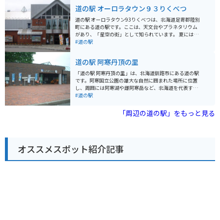
ンスが良く、お土産に大人気です。 また、併設のレスト
道の駅 オーロラタウン９３りくべつ
ランでは、地元の食材をふんだんに使った料理を楽しむ
ことができます。 おすすめは、トマトを使った「あいお
道の駅 オーロラタウン93りくべつは、北海道足寄郡陸別
いトマトラーメン」です。 バイクで訪れる際は、道の駅
町にある道の駅です。ここは、天文台やプラネタリウム
あいおいを拠点に、周辺の富良野や美瑛方面へのツーリ
があり、「星空の街」として知られています。 夏には、
ングもおすすめです。 広大な丘陵地帯を走る道は、北海
日本一寒い町としても有名な陸別町で、満天の星空を楽
#道の駅
道らしい雄大な景色を楽しむことができます。 道の駅に
しむことができます。また、冬には、運が良ければオー
は、バイクスタンドや休憩スペースも完備されているの
ロラを見ることができるかもしれません。 道の駅には、
道の駅 阿寒丹頂の里
で、ツーリングの休憩にも最適です。 周辺には、キャン
地元産の農産物や特産品を販売するショップや、レスト
プ場や温泉施設などもあり、自然を満喫しながらゆっく
ランがあります。バイクで訪れる場合は、駐車場も広々
「道の駅 阿寒丹頂の里」は、北海道釧路市にある道の駅
りと過ごすこともできます。
としているので安心です。 陸別町の特産品としては、チ
です。阿寒国立公園の雄大な自然に囲まれた場所に位置
ーズやヨーグルトなどの乳製品、じゃがいもを使ったお
し、周囲には阿寒湖や雌阿寒岳など、北海道を代表する
菓子などが人気です。道の駅で購入したり、地元のお店
観光スポットが点在しています。 道の駅には、地元の食
#道の駅
で味わってみてください。 周辺には、銀河の森天文台や
材を使ったレストランや、特産品を販売する売店があり
りくべつ宇宙地球科学館など、星空や宇宙に関する施設
ます。レストランでは、阿寒湖で獲れるワカサギや、エ
「周辺の道の駅」をもっと見る
があります。自然豊かな環境の中で、雄大な景色を楽し
ゾシカ肉など、地元ならではの食材を使った料理を楽し
むのもおすすめです。
むことができます。売店では、マリモや木彫りの熊な
ど、北海道らしいお土産を購入することができます。 ま
た、道の駅には、温泉施設「赤いベレーの湯」が併設さ
オススメスポット紹介記事
れています。日帰り入浴も可能なので、観光で疲れた体
をゆっくりと癒やすことができます。 バイクツーリング
で訪れる場合、道の駅は広々とした駐車場が整備されて
いるので、安心してバイクを停めることができます。ま
た、周辺には scenic なワインディングロードが多く、ツ
ーリングの拠点としても最適です。ただし、ヒグマなど
の野生動物が生息している地域なので、注意が必要で
す。 周辺の観光スポットとしては、阿寒湖やオンネト
ー、双湖台などがあり、雄大な自然を満喫できます。ま
た、アイヌ文化に触れることができる阿寒湖アイヌコタ