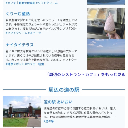
けでない走りを楽しむ事もできます。辿り着いた峠から
#カフェ｜軽食
#食事処
#ソフトクリーム
の眺めは、息を飲むほどの絶景が広がっています。
くりーむ童話
自家農場で採れた牛乳を使ったジェラートを販売してい
ます。季節限定のジェラートや変わったジェラートが沢
山あります。桜もち味がご当地アイスグランプリ FOOD
EX JAPAN 2012 最高金賞受賞を取っています。
#ソフトクリーム
#スイーツ
ナイタイテラス
青い空と広大な牧場という北海道らしい景色が広がって
います。遠くには牛が放牧されている様子も見られま
す。カフェでは景色を眺めながら、おいしいソフトクリ
ームや軽食を食べることができます。景色を見ながらい
#絶景スポット
#カフェ｜軽食
つまでもぼーっとしていられます。
「周辺のレストラン・カフェ」をもっと見る
周辺の道の駅
道の駅 あいおい
北海道のほぼ中心部に位置する道の駅 あいおいは、雄大
な自然と美味しいグルメが楽しめる人気のスポットで
す。 地元の新鮮な野菜や果物が並ぶ農産物直売所は、お
土産探しに最適です。 特に、夏から秋にかけて旬を迎え
#道の駅
る「あいおいブランド」のトマトは、甘みと酸味のバラ