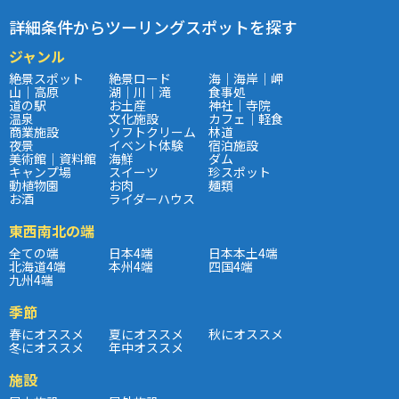
詳細条件からツーリングスポットを探す
ジャンル
絶景スポット
絶景ロード
海｜海岸｜岬
山｜高原
湖｜川｜滝
食事処
道の駅
お土産
神社｜寺院
温泉
文化施設
カフェ｜軽食
商業施設
ソフトクリーム
林道
夜景
イベント体験
宿泊施設
美術館｜資料館
海鮮
ダム
キャンプ場
スイーツ
珍スポット
動植物園
お肉
麺類
お酒
ライダーハウス
東西南北の端
全ての端
日本4端
日本本土4端
北海道4端
本州4端
四国4端
九州4端
季節
春にオススメ
夏にオススメ
秋にオススメ
冬にオススメ
年中オススメ
施設