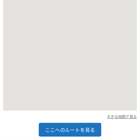
ごすことができます。
オンネトー周辺は、ツーリングにもおすすめのエリアです。特
に、湖の東側を通る道道949号線は、変化に富んだ景色が楽し
めると人気です。ただし、道幅が狭くカーブも多いので、走行
には注意が必要です。
大きな地図で見る
ここへのルートを見る