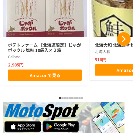
ポテトファーム 【北海道限定】じゃが
北海大和 北海道産 秋
ポックル 塩味 10袋入×２箱
北海大和
Calbee
518円
2,985円
Amazo
Amazonで見る