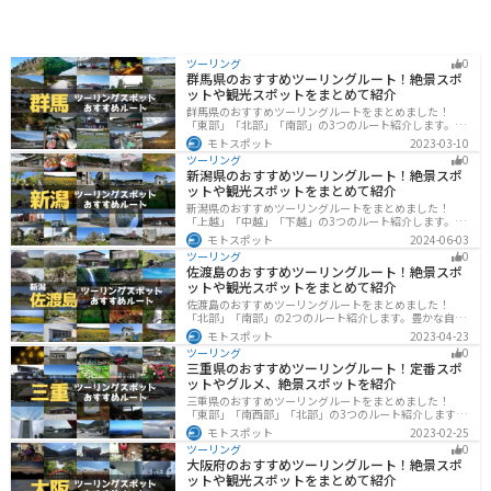
ンもおすすめです。お土産には、阿寒湖銘菓の「まりも
ようかん」や、アイヌ文芸のグッズなどが人気です。
ツーリング
0
群馬県のおすすめツーリングルート！絶景スポ
ットや観光スポットをまとめて紹介
群馬県のおすすめツーリングルートをまとめました！
「東部」「北部」「南部」の3つのルート紹介します。草
津温泉や伊香保温泉など全国でも有名な温泉や豊かな自
モトスポット
2023-03-10
然を満喫するツーリングができます。バイクで群馬県に
ツーリング
0
ツーリングに行く際は参考にしてください。
新潟県のおすすめツーリングルート！絶景スポ
ットや観光スポットをまとめて紹介
新潟県のおすすめツーリングルートをまとめました！
「上越」「中越」「下越」の3つのルート紹介します。自
然豊かな山と海、グルメも充実しており、自然を満喫す
モトスポット
2024-06-03
るツーリングができます。バイクで新潟県にツーリング
ツーリング
0
に行く際は参考にしてください。
佐渡島のおすすめツーリングルート！絶景スポ
ットや観光スポットをまとめて紹介
佐渡島のおすすめツーリングルートをまとめました！
「北部」「南部」の2つのルート紹介します。豊かな自然
と歴史的なスポット、トキなどの貴重な動物を見られる
モトスポット
2023-04-23
スポットが多数あります。バイクで佐渡島にツーリング
ツーリング
0
に行く際は参考にしてください。
三重県のおすすめツーリングルート！定番スポ
ットやグルメ、絶景スポットを紹介
三重県のおすすめツーリングルートをまとめました！
「東部」「南西部」「北部」の3つのルート紹介します。
標高の高いスカイラインからリアス式海岸まであるの
モトスポット
2023-02-25
で、飽きることなくツーリングを堪能できます。バイク
ツーリング
0
で三重県にツーリングに行く際は参考にしてください。
大阪府のおすすめツーリングルート！絶景スポ
ットや観光スポットをまとめて紹介