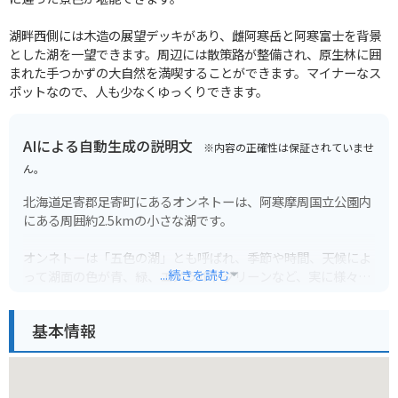
湖畔西側には木造の展望デッキがあり、雌阿寒岳と阿寒富士を背景
とした湖を一望できます。周辺には散策路が整備され、原生林に囲
まれた手つかずの大自然を満喫することができます。マイナーなス
ポットなので、人も少なくゆっくりできます。
AIによる自動生成の説明文
※内容の正確性は保証されていませ
ん。
北海道足寄郡足寄町にあるオンネトーは、阿寒摩周国立公園内
にある周囲約2.5kmの小さな湖です。
オンネトーは「五色の湖」とも呼ばれ、季節や時間、天候によ
...続きを読む
って湖面の色が青、緑、エメラルドグリーンなど、実に様々な
表情を見せてくれます。これは、湖に流れ込む温泉の成分や、
湖底に堆積した火山灰の影響によるものだと言われています。
基本情報
湖畔には駐車場やトイレ、売店、キャンプ場などの施設も充実
しており、気軽に訪れることができます。湖畔を散策したり、
カヌーに乗ったり、釣りを楽しんだりと、思い思いの時間を過