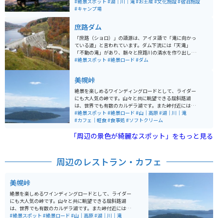
海抜420mで、阿寒湖を一周するには遊覧船で1時間弱か
#絶景スポット
#湖｜川｜滝
#お土産
#文化施設
#宿泊施設
かります。 湖上には4つの島があり、マリモも汽船に乗
#キャンプ場
って見ることができます。また、近隣には温泉街もあ
り、道東屈指の観光地として知られています。全域が
庶路ダム
「阿寒摩周国立公園」に含まれ、道東を代表する観光地
となっています。ホテルやお土産屋、飲食店、コンビニ
「庶路（ショロ）」の語源は、アイヌ語で「滝に向かっ
などもあり長期で滞在するにも良い場所です。
ている道」と言われています。ダム下流には「天滝」
「不動の滝」があり、脈々と庶路川の清水を作り出して
います。2004年に作られた重力式コンクリートダムであ
#絶景スポット
#絶景ロード
#ダム
り、白糠町の観光スポットです。特に秋は紅葉が綺麗で
す。
美幌峠
絶景を楽しめるワインディングロードとして、ライダー
にも大人気の峠です。山々と共に眺望できる屈斜路湖
は、世界でも有数のカルデラ湖です。また峠付近には、
北海道では珍しいヘアピンカーブの場所もあり、直線だ
#絶景スポット
#絶景ロード
#山｜高原
#湖｜川｜滝
けでない走りを楽しむ事もできます。辿り着いた峠から
#カフェ｜軽食
#食事処
#ソフトクリーム
の眺めは、息を飲むほどの絶景が広がっています。
「周辺の景色が綺麗なスポット」をもっと見る
周辺のレストラン・カフェ
美幌峠
絶景を楽しめるワインディングロードとして、ライダー
にも大人気の峠です。山々と共に眺望できる屈斜路湖
は、世界でも有数のカルデラ湖です。また峠付近には、
北海道では珍しいヘアピンカーブの場所もあり、直線だ
#絶景スポット
#絶景ロード
#山｜高原
#湖｜川｜滝