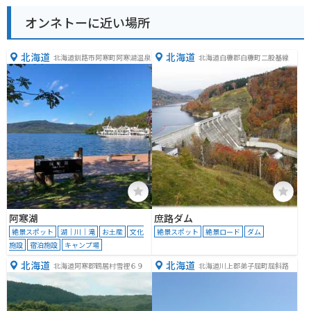
オンネトーに近い場所
北海道
北海道
北海道釧路市阿寒町阿寒湖温泉
北海道白糠郡白糠町二股基線
阿寒湖
庶路ダム
絶景スポット
湖｜川｜滝
お土産
文化
絶景スポット
絶景ロード
ダム
施設
宿泊施設
キャンプ場
北海道
北海道
北海道阿寒郡鶴居村雪裡６９
北海道川上郡弟子屈町屈斜路