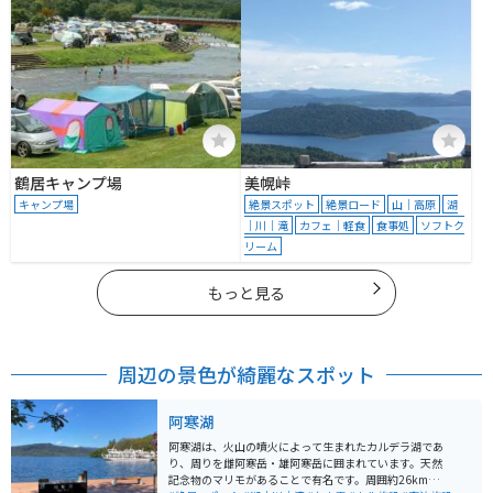
鶴居キャンプ場
美幌峠
キャンプ場
絶景スポット
絶景ロード
山｜高原
湖
｜川｜滝
カフェ｜軽食
食事処
ソフトク
リーム
もっと見る
周辺の景色が綺麗なスポット
阿寒湖
阿寒湖は、火山の噴火によって生まれたカルデラ湖であ
り、周りを雌阿寒岳・雄阿寒岳に囲まれています。天然
記念物のマリモがあることで有名です。周囲約26km、