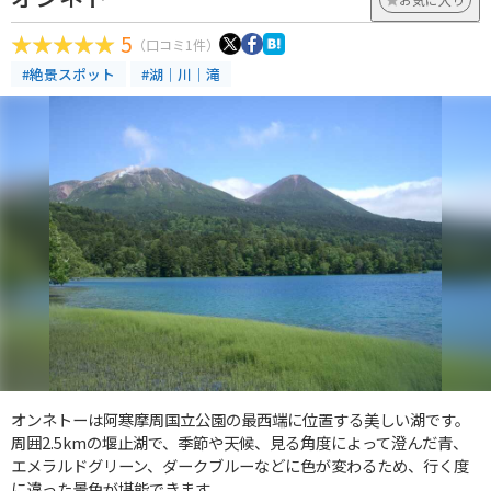
5
（口コミ1件）
#絶景スポット
#湖｜川｜滝
オンネトーは阿寒摩周国立公園の最西端に位置する美しい湖です。
周囲2.5kmの堰止湖で、季節や天候、見る角度によって澄んだ青、
エメラルドグリーン、ダークブルーなどに色が変わるため、行く度
に違った景色が堪能できます。