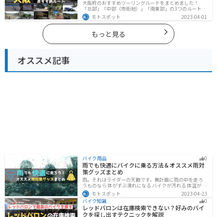
大阪府のおすすめツーリングルートをまとめました！
「北部」「中部（市街地）」「南東部」の3つのルート紹
介します。歴史と近代が融合した魅力的なエリアで様々
モトスポット
2023-04-01
な楽しみ方ができます。バイクで大阪府にツーリングに
行く際は参考にしてください。
もっと見る
オススメ記事
バイク用品
0
雨でも快適にバイクに乗る方法＆オススメ雨対
策グッズまとめ
雨。それはライダーの天敵です。無計画に雨の中を走ろ
うものなら 体がずぶ濡れになる バイクが汚れる 体温が奪
われて集中力が低下する 雨で視界が悪くなる 路面が濡れ
モトスポット
2023-04-23
て滑りやすくなるなど、晴れの日にはないマイナス要素
バイク知識
0
が盛りだくさんでライダーに押し寄せてきます。そんな
レッドバロンは在庫検索できない？好みのバイ
雨の中を好んで走ろうなんて誰も考えていないはずです
クを探し出すテクニックを解説
が、どうしても避けられない場合もありますよね。この