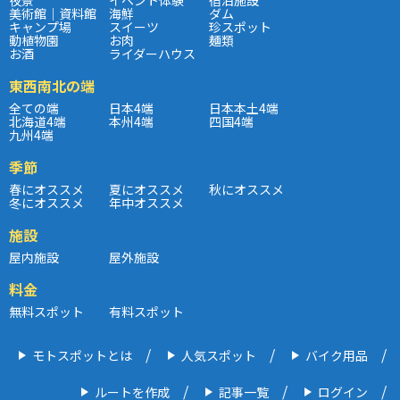
夜景
イベント体験
宿泊施設
美術館｜資料館
海鮮
ダム
キャンプ場
スイーツ
珍スポット
動植物園
お肉
麺類
お酒
ライダーハウス
東西南北の端
全ての端
日本4端
日本本土4端
北海道4端
本州4端
四国4端
九州4端
季節
春にオススメ
夏にオススメ
秋にオススメ
冬にオススメ
年中オススメ
施設
屋内施設
屋外施設
料金
無料スポット
有料スポット
モトスポットとは
人気スポット
バイク用品
ルートを作成
記事一覧
ログイン