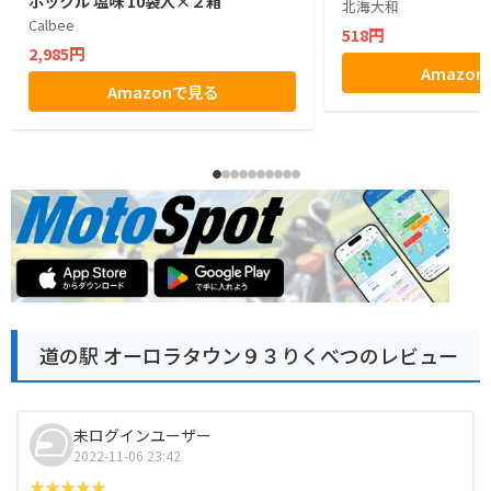
ポックル 塩味 10袋入×２箱
北海大和
Calbee
518円
2,985円
Amazo
Amazonで見る
道の駅 オーロラタウン９３りくべつのレビュー
未ログインユーザー
2022-11-06 23:42