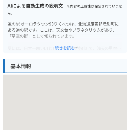
AIによる自動生成の説明文
※内容の正確性は保証されていませ
ん。
道の駅 オーロラタウン93りくべつは、北海道足寄郡陸別町に
ある道の駅です。ここは、天文台やプラネタリウムがあり、
「星空の街」として知られています。
...続きを読む
夏には、日本一寒い町としても有名な陸別町で、満天の星空を
楽しむことができます。また、冬には、運が良ければオーロラ
を見ることができるかもしれません。
基本情報
道の駅には、地元産の農産物や特産品を販売するショップや、
レストランがあります。バイクで訪れる場合は、駐車場も広々
としているので安心です。
陸別町の特産品としては、チーズやヨーグルトなどの乳製品、
じゃがいもを使ったお菓子などが人気です。道の駅で購入した
り、地元のお店で味わってみてください。
周辺には、銀河の森天文台やりくべつ宇宙地球科学館など、星
空や宇宙に関する施設があります。自然豊かな環境の中で、雄