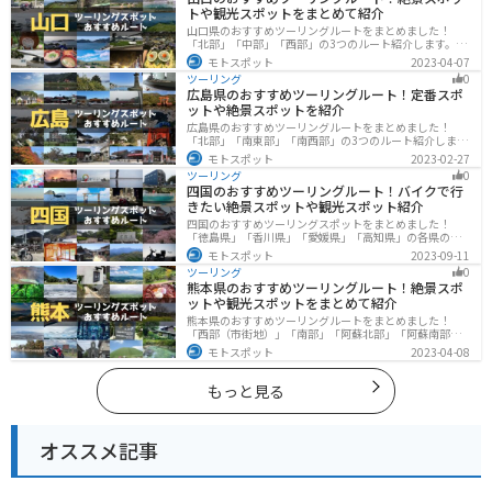
トや観光スポットをまとめて紹介
山口県のおすすめツーリングルートをまとめました！
「北部」「中部」「西部」の3つのルート紹介します。美
しい海岸線や山々を楽しむことができます。バイクで山
モトスポット
2023-04-07
口県にツーリングに行く際は参考にしてください。
ツーリング
0
広島県のおすすめツーリングルート！定番スポ
ットや絶景スポットを紹介
広島県のおすすめツーリングルートをまとめました！
「北部」「南東部」「南西部」の3つのルート紹介しま
す。自然豊かな山と海だけでなく、歴史的価値のある建
モトスポット
2023-02-27
造物も多数あるので、飽きることなくツーリングを堪能
ツーリング
0
できます。バイクで広島県にツーリングに行く際は参考
四国のおすすめツーリングルート！バイクで行
にしてください。
きたい絶景スポットや観光スポット紹介
四国のおすすめツーリングスポットをまとめました！
「徳島県」「香川県」「愛媛県」「高知県」の各県の観
光地紹介します。自然豊かな山々や湖、温泉地が点在
モトスポット
2023-09-11
し、四季折々の景色を楽しめるスポットが多数ありま
ツーリング
0
す。バイクで四国にツーリングに行く際は参考にしてく
熊本県のおすすめツーリングルート！絶景スポ
ださい。
ットや観光スポットをまとめて紹介
熊本県のおすすめツーリングルートをまとめました！
「西部（市街地）」「南部」「阿蘇北部」「阿蘇南部」
の4つのルート紹介します。阿蘇山や天草諸島をはじめと
モトスポット
2023-04-08
した豊かな自然や、熊本城や水前寺成趣園など歴史ある
観光スポットが多数あり、様々な楽しみ方ができます。
バイクで熊本県にツーリングに行く際は参考にしてくだ
もっと見る
さい。
オススメ記事