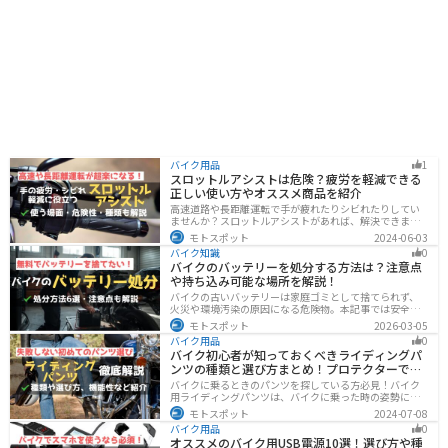
バイク用品
1
スロットルアシストは危険？疲労を軽減できる
正しい使い方やオススメ商品を紹介
高速道路や長距離運転で手が疲れたりシビれたりしてい
ませんか？スロットルアシストがあれば、解決できま
す。この記事ではスロットルアシストを安全に使う場
モトスポット
2024-06-03
面、危険性、種類、オススメの商品について解説しま
バイク知識
0
す。長距離運転をもっと楽にしたいと思っている人は参
バイクのバッテリーを処分する方法は？注意点
考にしてください。
や持ち込み可能な場所を解説！
バイクの古いバッテリーは家庭ゴミとして捨てられず、
火災や環境汚染の原因になる危険物。本記事では安全な
保管方法や絶縁などの注意点、無料・低コストで回収し
モトスポット
2026-03-05
てもらう方法、買い取りの可否を解説。ナップスやオー
バイク用品
0
トバックス、イエローハットなどの回収対応店舗も紹介
バイク初心者が知っておくべきライディングパ
します。
ンツの種類と選び方まとめ！プロテクターで脚
を守ろう
バイクに乗るときのパンツを探している方必見！バイク
用ライディングパンツは、バイクに乗った時の姿勢に最
適化されているので快適にバイクに乗ることができま
モトスポット
2024-07-08
す。プロテクター内蔵で安全性も高くなります。この記事
バイク用品
0
ではパンツの選び方や種類など初心者が知っておくべき
オススメのバイク用USB電源10選！選び方や種
ことをまとめました。