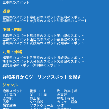
三重県のスポット
近畿
滋賀県のスポット
京都府のスポット
大阪府のスポット
兵庫県のスポット
奈良県のスポット
和歌山県のスポット
中国・四国
鳥取県のスポット
島根県のスポット
岡山県のスポット
広島県のスポット
山口県のスポット
徳島県のスポット
香川県のスポット
愛媛県のスポット
高知県のスポット
九州・沖縄
福岡県のスポット
佐賀県のスポット
長崎県のスポット
熊本県のスポット
大分県のスポット
宮崎県のスポット
鹿児島県のスポット
沖縄県のスポット
詳細条件からツーリングスポットを探す
ジャンル
絶景スポット
絶景ロード
海｜海岸｜岬
山｜高原
湖｜川｜滝
食事処
道の駅
お土産
神社｜寺院
温泉
文化施設
カフェ｜軽食
商業施設
ソフトクリーム
林道