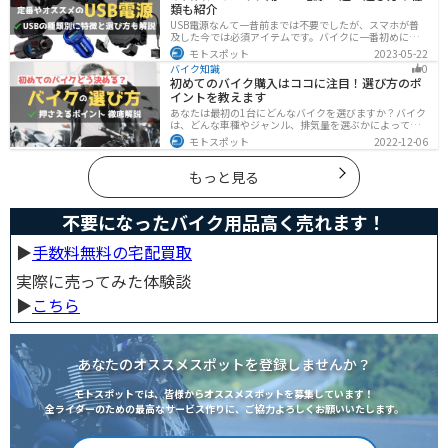
類も紹介
USB電源なんて一昔前までは不要でしたが、スマホが普
及した今では必須アイテムです。バイクに一番初めにつ
けたいグッズです。この記事では、そんなバイク用USB電
モトスポット
2023-05-22
源の種類や選び方、オススメ商品を厳選して紹介します
バイク知識
0
ので、ぜひ参考にしてください。
初めてのバイク購入はココに注目！選び方のポ
イントを教えます
あなたは最初の1台にどんなバイクを選びますか？バイク
は、どんな車種やジャンル、排気量を選ぶかによって今
後の楽しみ方が大きく変わるものなので、初めての愛車
モトスポット
2022-12-06
選びはとても重要です。この記事ではそんなバイク選び
のオススメポイントをお伝えします。
もっと見る
不要になったバイク用品高く売れます！
▶︎
手数料無料の宅配買取
実際に売ってみた体験談
▶︎
こちら
あなたのオススメスポットを登録しませんか？
モトスポットでは、皆様からオススメスポットを募集しています！
全ライダーのための最高なサービス作りに、ご協力よろしくお願いいたします。