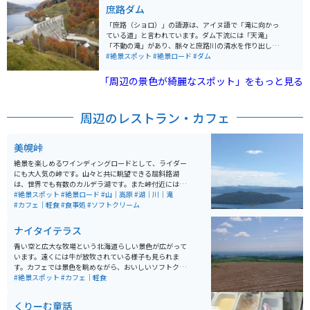
り、道東屈指の観光地として知られています。全域が
庶路ダム
「阿寒摩周国立公園」に含まれ、道東を代表する観光地
となっています。ホテルやお土産屋、飲食店、コンビニ
「庶路（ショロ）」の語源は、アイヌ語で「滝に向かっ
などもあり長期で滞在するにも良い場所です。
ている道」と言われています。ダム下流には「天滝」
「不動の滝」があり、脈々と庶路川の清水を作り出して
います。2004年に作られた重力式コンクリートダムであ
#絶景スポット
#絶景ロード
#ダム
り、白糠町の観光スポットです。特に秋は紅葉が綺麗で
す。
「周辺の景色が綺麗なスポット」をもっと見る
周辺のレストラン・カフェ
美幌峠
絶景を楽しめるワインディングロードとして、ライダー
にも大人気の峠です。山々と共に眺望できる屈斜路湖
は、世界でも有数のカルデラ湖です。また峠付近には、
北海道では珍しいヘアピンカーブの場所もあり、直線だ
#絶景スポット
#絶景ロード
#山｜高原
#湖｜川｜滝
けでない走りを楽しむ事もできます。辿り着いた峠から
#カフェ｜軽食
#食事処
#ソフトクリーム
の眺めは、息を飲むほどの絶景が広がっています。
ナイタイテラス
青い空と広大な牧場という北海道らしい景色が広がって
います。遠くには牛が放牧されている様子も見られま
す。カフェでは景色を眺めながら、おいしいソフトクリ
ームや軽食を食べることができます。景色を見ながらい
#絶景スポット
#カフェ｜軽食
つまでもぼーっとしていられます。
くりーむ童話