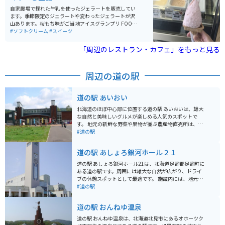
自家農場で採れた牛乳を使ったジェラートを販売してい
ます。季節限定のジェラートや変わったジェラートが沢
山あります。桜もち味がご当地アイスグランプリ FOOD
EX JAPAN 2012 最高金賞受賞を取っています。
#ソフトクリーム
#スイーツ
「周辺のレストラン・カフェ」をもっと見る
周辺の道の駅
道の駅 あいおい
北海道のほぼ中心部に位置する道の駅 あいおいは、雄大
な自然と美味しいグルメが楽しめる人気のスポットで
す。 地元の新鮮な野菜や果物が並ぶ農産物直売所は、お
土産探しに最適です。 特に、夏から秋にかけて旬を迎え
#道の駅
る「あいおいブランド」のトマトは、甘みと酸味のバラ
ンスが良く、お土産に大人気です。 また、併設のレスト
道の駅 あしょろ銀河ホール２１
ランでは、地元の食材をふんだんに使った料理を楽しむ
ことができます。 おすすめは、トマトを使った「あいお
道の駅 あしょろ銀河ホール21は、北海道足寄郡足寄町に
いトマトラーメン」です。 バイクで訪れる際は、道の駅
ある道の駅です。周囲には雄大な自然が広がり、ドライ
あいおいを拠点に、周辺の富良野や美瑛方面へのツーリ
ブの休憩スポットとして最適です。 施設内には、地元の
ングもおすすめです。 広大な丘陵地帯を走る道は、北海
特産品を販売するショップやレストランがあり、足寄町
#道の駅
道らしい雄大な景色を楽しむことができます。 道の駅に
の味覚を楽しむことができます。特に、足寄町はチーズ
は、バイクスタンドや休憩スペースも完備されているの
やヨーグルトなどの乳製品が有名なので、ぜひお土産に
道の駅 おんねゆ温泉
で、ツーリングの休憩にも最適です。 周辺には、キャン
いかがでしょう。また、レストランでは、地元産の食材
プ場や温泉施設などもあり、自然を満喫しながらゆっく
を使った料理を味わうことができます。 バイクで訪れる
道の駅 おんねゆ温泉は、北海道北見市にあるオホーツク
りと過ごすこともできます。
場合、駐車場も広々としているので安心です。道の駅 あ