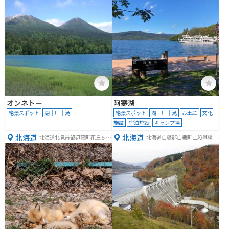
オンネトー
阿寒湖
絶景スポット
湖｜川｜滝
絶景スポット
湖｜川｜滝
お土産
文化
施設
宿泊施設
キャンプ場
北海道
北海道
北海道北見市留辺蘂町花丘５２
北海道白糠郡白糠町二股基線
−１