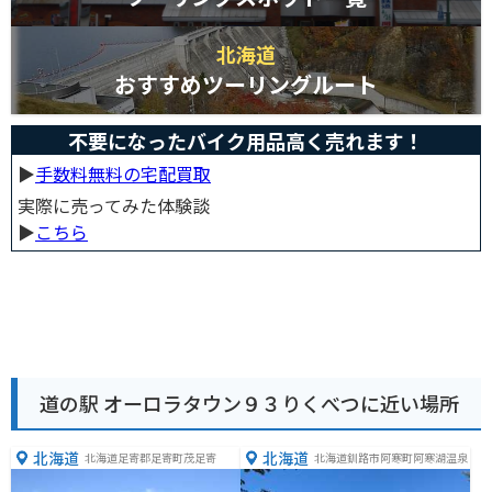
北海道
おすすめツーリングルート
不要になったバイク用品高く売れます！
▶︎
手数料無料の宅配買取
実際に売ってみた体験談
▶︎
こちら
道の駅 オーロラタウン９３りくべつに近い場所
北海道
北海道
北海道足寄郡足寄町茂足寄
北海道釧路市阿寒町阿寒湖温泉