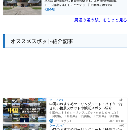
地方屈指の温泉地にある道の駅です。世界有数の植物性
しょろ銀河ホール21は、雄大な自然と地元の美味しいも
モール温泉を楽しむことができ、旅の疲れを癒すのに最
のに囲まれた魅力的なスポットです。ドライブやツーリ
適です。 温泉スタンドでは源泉を汲み取ることもでき、
#道の駅
ングの途中に、ぜひ立ち寄ってみてください。
旅の思い出に購入していくのも良いでしょう。また、地
元産の農産物や、ここでしか味わえないソフトクリーム
「周辺の道の駅」をもっと見る
なども販売しており、休憩がてら立ち寄るのにぴったり
です。 バイクで訪れる場合、駐車場も広く停めやすいの
で安心です。周辺には、北きつね牧場や温根湯温泉など
観光スポットも点在しており、ツーリングの拠点として
オススメスポット紹介記事
もおすすめです。
ツーリング
1
中国のおすすめツーリングルート！バイクで行
きたい絶景スポットや観光スポット紹介
中国のおすすめツーリングスポットをまとめました！
「鳥取県」「島根県」「岡山県」「広島県」「山口県」
の各県の観光地紹介します。自然豊かな山々や湖、温泉
モトスポット
2023-09-10
地が点在し、四季折々の景色を楽しめるスポットが多数
ツーリング
0
あります。バイクで中国にツーリングに行く際は参考に
山口のおすすめツーリングルート！絶景スポッ
してください。