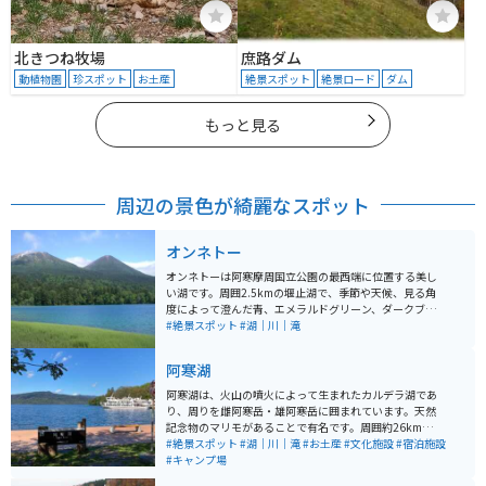
北きつね牧場
庶路ダム
動植物園
珍スポット
お土産
絶景スポット
絶景ロード
ダム
もっと見る
周辺の景色が綺麗なスポット
オンネトー
オンネトーは阿寒摩周国立公園の最西端に位置する美し
い湖です。周囲2.5kmの堰止湖で、季節や天候、見る角
度によって澄んだ青、エメラルドグリーン、ダークブル
ーなどに色が変わるため、行く度に違った景色が堪能で
#絶景スポット
#湖｜川｜滝
きます。 湖畔西側には木造の展望デッキがあり、雌阿寒
岳と阿寒富士を背景とした湖を一望できます。周辺には
阿寒湖
散策路が整備され、原生林に囲まれた手つかずの大自然
を満喫することができます。マイナーなスポットなの
阿寒湖は、火山の噴火によって生まれたカルデラ湖であ
で、人も少なくゆっくりできます。
り、周りを雌阿寒岳・雄阿寒岳に囲まれています。天然
記念物のマリモがあることで有名です。周囲約26km、
海抜420mで、阿寒湖を一周するには遊覧船で1時間弱か
#絶景スポット
#湖｜川｜滝
#お土産
#文化施設
#宿泊施設
かります。 湖上には4つの島があり、マリモも汽船に乗
#キャンプ場
って見ることができます。また、近隣には温泉街もあ