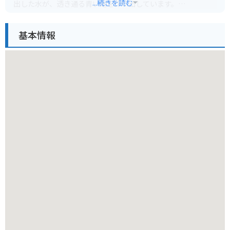
...続きを読む
出した水が、透き通る青い池を作り出しています。
水深は5mほどあり、太陽の光によって水の色がコバルトブル
ーやエメラルドグリーンに変化して見えることから「奇跡の青
基本情報
色」とも呼ばれており、神秘的な雰囲気を味わえます。
奥沢水源地までの道は舗装されており、駐車場から水源地まで
は徒歩5分ほどでアクセスできます。
ただし、道幅が狭いため、車で行く場合は注意が必要です。
バイクの場合も、駐車場は未舗装の部分もあるため注意が必要
です。