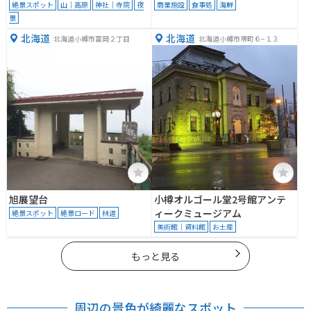
絶景スポット
山｜高原
神社｜寺院
夜
商業施設
食事処
海鮮
景
北海道
北海道
北海道小樽市富岡２丁目
北海道小樽市堺町６−１３
旭展望台
小樽オルゴール堂2号館アンテ
ィークミュージアム
絶景スポット
絶景ロード
林道
美術館｜資料館
お土産
もっと見る
周辺の景色が綺麗なスポット