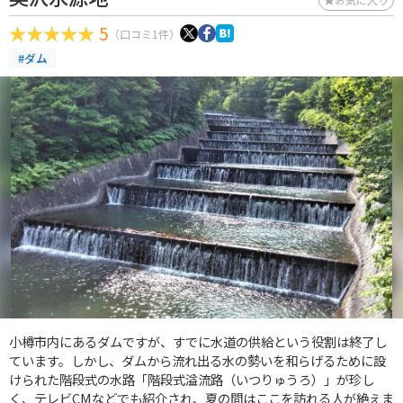
5
（口コミ1件）
#ダム
小樽市内にあるダムですが、すでに水道の供給という役割は終了し
ています。しかし、ダムから流れ出る水の勢いを和らげるために設
けられた階段式の水路「階段式溢流路（いつりゅうろ）」が珍し
く、テレビCMなどでも紹介され、夏の間はここを訪れる人が絶えま