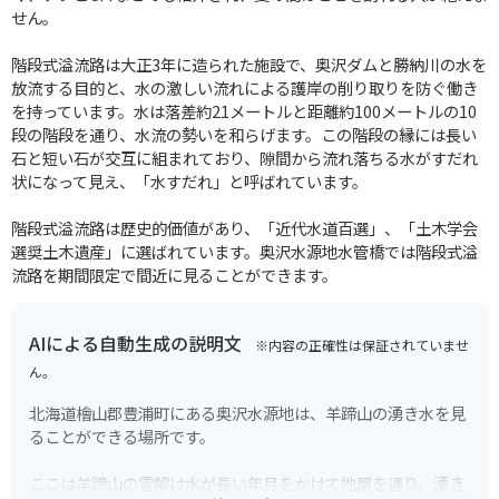
せん。
階段式溢流路は大正3年に造られた施設で、奥沢ダムと勝納川の水を
放流する目的と、水の激しい流れによる護岸の削り取りを防ぐ働き
を持っています。水は落差約21メートルと距離約100メートルの10
段の階段を通り、水流の勢いを和らげます。この階段の縁には長い
石と短い石が交互に組まれており、隙間から流れ落ちる水がすだれ
状になって見え、「水すだれ」と呼ばれています。
階段式溢流路は歴史的価値があり、「近代水道百選」、「土木学会
選奨土木遺産」に選ばれています。奥沢水源地水管橋では階段式溢
流路を期間限定で間近に見ることができます。
AIによる自動生成の説明文
※内容の正確性は保証されていませ
ん。
北海道檜山郡豊浦町にある奥沢水源地は、羊蹄山の湧き水を見
ることができる場所です。
ここは羊蹄山の雪解け水が長い年月をかけて地層を通り、湧き