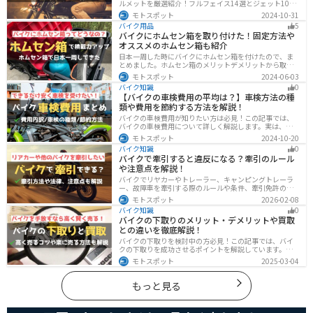
ルメットを厳選紹介！フルフェイス14選とジェット10選
の多彩なラインナップで、安全性とデザインの両立を実
モトスポット
2024-10-31
現。こだわりのヘルメットで、あなたのライダーズライ
バイク用品
5
フをより魅力的にアップグレードしましょう！
バイクにホムセン箱を取り付けた！固定方法や
オススメのホムセン箱も紹介
日本一周した時にバイクにホムセン箱を付けたので、ま
とめました。ホムセン箱のメリットデメリットから取り
付け方法、実際につけてどううだったのか、オススメの
モトスポット
2024-06-03
ホムセン箱まで全て解説します。バイクにホムセン箱を
バイク知識
0
付けたいと思っている人はぜひ参考にしてください。
【バイクの車検費用の平均は？】車検方法の種
類や費用を節約する方法を解説！
バイクの車検費用が知りたい方は必見！この記事では、
バイクの車検費用について詳しく解説します。実は、バ
イクの車検費用は一般的に20,000～70,000円程度です。
モトスポット
2024-10-20
記事を読めば車検費用に関する知識が深まり、費用対効
バイク知識
0
果が高い車検の計画が可能です。
バイクで牽引すると違反になる？牽引のルール
や注意点を解説！
バイクでリヤカーやトレーラー、キャンピングトレーラ
ー、故障車を牽引する際のルールや条件、牽引免許の有
無、速度制限、必要な装備をわかりやすく解説。メリッ
モトスポット
2026-02-08
ト・デメリットや注意点も紹介し、安全にバイクの積載
バイク知識
0
力をアップする方法をまとめました。
バイクの下取りのメリット・デメリットや買取
との違いを徹底解説！
バイクの下取りを検討中の方必見！この記事では、バイ
クの下取りを成功させるポイントを解説しています。実
は、下取りは現金化の手間を省き、乗り換え当日までバ
モトスポット
2025-03-04
イクに乗れる一方で、査定額が低くなる場合も多いため
注意が必要です。この記事を読めば、よい条件で下取り
を進めるコツがわかります。
もっと見る