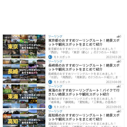
洋深層水活用研究センター」では、海洋深層水を使った
商品の製造工程を見学できます。海洋深層水を使った珍
しい商品も販売しているので、お土産探しにもぴったり
です。 バイクで訪れる方は、オホーツク海沿いの風光明
媚なルートを走ることができます。道の駅には広い駐車
場も完備されているので、休憩場所としても最適です。
夏は涼しく、冬は雪景色と、季節ごとに異なる景色を楽
しめます。 古平町の名産品は、やはりたらこです。新鮮
ツーリング
0
なたらこはもちろん、たらこ加工品も豊富に揃っていま
東京都のおすすめツーリングルート！絶景スポ
す。お土産には、たらこを使ったパスタソースやふりか
ットや観光スポットをまとめて紹介
けなどもおすすめです。 周辺には、海水浴場やキャンプ
東京都のおすすめツーリングルートをまとめました！
場など、自然を満喫できるスポットも点在しています。
「西部」「中部」「東部（都心）」の3つのルート紹介し
少し足を延ばせば、積丹半島の雄大な景色を望むことも
ます。西に行けば奥多摩の自然、東に行けば都心スポッ
モトスポット
2023-03-28
できます。 道の駅 ふるびらたらこミュージアムは、たら
トと、自然も街も楽しめるスポットが多数あります。バ
ツーリング
0
イクで東京都にツーリングに行く際は参考にしてくださ
こを楽しみながら、北海道の自然を満喫できる魅力的な
長崎県のおすすめツーリングルート！絶景スポ
い。
スポットです。
ットや観光スポットをまとめて紹介
長崎県のおすすめツーリングルートをまとめました！
「北部」「南西部」「南東部」の3つのルート紹介しま
す。国際色豊かな街並みや世界遺産、絶景ポイントが数
モトスポット
2023-04-09
多く存在し、様々な楽しみ方ができます。バイクで長崎
ツーリング
1
県にツーリングに行く際は参考にしてください。
東海のおすすめツーリングルート！バイクで行
きたい絶景スポットや観光スポット紹介
東海のおすすめツーリングスポットをまとめました！
「岐阜県」「静岡県」「愛知県」「三重県」の各県の観
光地紹介します。自然豊かな山々や湖、温泉地が点在
モトスポット
2023-09-05
し、四季折々の景色を楽しめるスポットが多数ありま
ツーリング
0
す。バイクで東海にツーリングに行く際は参考にしてく
高知県のおすすめツーリングルート！絶景スポ
ださい。
ットや観光スポットをまとめて紹介
高知県のおすすめツーリングルートをまとめました！
「東部」「北部」「南西部」の3つのルート紹介します。