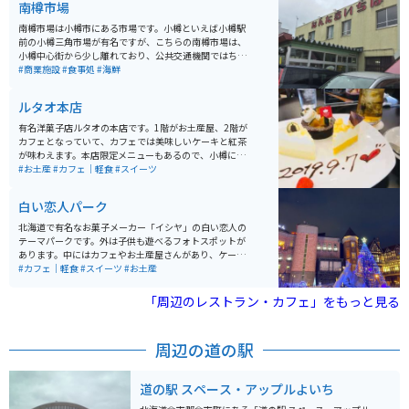
南樽市場
観光スポットとしても人気があります。
南樽市場は小樽市にある市場です。小樽といえば小樽駅
前の小樽三角市場が有名ですが、こちらの南樽市場は、
小樽中心街から少し離れており、公共交通機関ではちょ
っと行きにくい場所です。その代わり地元住民愛用の穴
#商業施設
#食事処
#海鮮
場スポットであるため、リーズナブルな値段で新鮮な海
産物の他、多数のお店が入っています。
ルタオ本店
有名洋菓子店ルタオの本店です。1階がお土産屋、2階が
カフェとなっていて、カフェでは美味しいケーキと紅茶
が味わえます。本店限定メニューもあるので、小樽に来
たら必ず寄りたいお店です。あまり知られていません
#お土産
#カフェ｜軽食
#スイーツ
が、スイーツだけでなく紅茶も美味しいので要チェック
を。お土産にも買えるので、オシャレなお土産として紅
白い恋人パーク
茶缶を買っても喜ばれます。
北海道で有名なお菓子メーカー「イシヤ」の白い恋人の
テーマパークです。外は子供も遊べるフォトスポットが
あります。中にはカフェやお土産屋さんがあり、ケーキ
や、パフェを楽しめます。工場が併設しているので有料
#カフェ｜軽食
#スイーツ
#お土産
で工場見学もできます。
「周辺のレストラン・カフェ」をもっと見る
周辺の道の駅
道の駅 スペース・アップルよいち