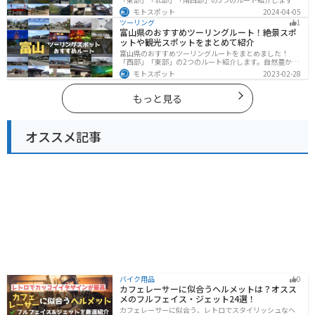
山と海どちらも楽しめるスポットが多数あり、様々な楽
モトスポット
2024-04-05
しみ方ができます。バイクで高知県にツーリングに行く
ツーリング
1
際は参考にしてください。
富山県のおすすめツーリングルート！絶景スポ
ットや観光スポットをまとめて紹介
富山県のおすすめツーリングルートをまとめました！
「西部」「東部」の2つのルート紹介します。自然豊かな
山と海、温泉が充実しており、美術館などもあるので、
モトスポット
2023-02-28
自然を満喫するツーリングができます。バイクで富山県
にツーリングに行く際は参考にしてください。
もっと見る
オススメ記事
バイク用品
0
カフェレーサーに似合うヘルメットは？オスス
メのフルフェイス・ジェット24選！
カフェレーサーに似合う、レトロでスタイリッシュなヘ