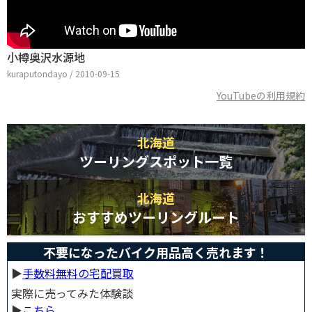
小樽奥沢水源地
kuraputondayo / 2010-09-15
YouTubeの利用規約
北海道
ツーリングスポット一覧
北海道
おすすめツーリングルート
不要になったバイク用品高く売れます！
▶︎
手数料無料の宅配買取
実際に売ってみた体験談
▶︎
こちら