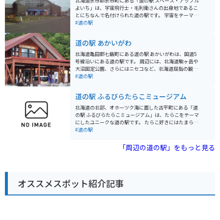
北海道余市郡余市町にある「道の駅 スペース・アップル
よいち」は、宇宙飛行士・毛利衛さんの出身地であるこ
とにちなんで名付けられた道の駅です。 宇宙をテーマに
した展示や宇宙食の販売コーナーなどがあり、子供から
#道の駅
大人まで楽しむことができます。 特に、宇宙飛行士訓練
シミュレーターは、実際に宇宙空間を疑似体験できる人
道の駅 あかいがわ
気のアトラクションです。 また、地元余市産の新鮮な農
産物や海産物を販売する直売所も併設されており、お土
北海道亀田郡七飯町にある道の駅 あかいがわは、国道5
産探しにも最適です。 バイクで訪れる際は、駐車場も広
号線沿いにある道の駅です。 周辺には、北海道駒ヶ岳や
く停めやすいので安心です。 道の駅周辺には、ニッカウ
大沼国定公園、さらにはニセコなど、北海道屈指の観光
ヰスキー余市蒸溜所など、観光スポットも点在している
スポットへのアクセスも良好です。 道の駅には、地元の
#道の駅
ので、合わせて訪れるのもおすすめです。
農産物直売所があり、新鮮な野菜や果物を購入できま
す。 また、レストランでは、地元の食材を使った料理を
道の駅 ふるびらたらこミュージアム
楽しむことができます。 バイクで訪れる場合、駐車場も
広く休憩場所としても最適です。 周辺の観光道路も走り
北海道の北部、オホーツク海に面した古平町にある「道
やすく、ツーリングにもおすすめです。 北海道の雄大な
の駅 ふるびらたらこミュージアム」は、たらこをテーマ
自然を感じながら、地元の美味しいものを楽しめる道の
にしたユニークな道の駅です。 たらこ好きにはたまらな
駅 あかいがわは、観光の拠点としても、ドライブ中の休
い、たらこに関する展示や体験施設が充実しています。
#道の駅
憩場所としても最適です。
まず目を引くのは、巨大なたらこのオブジェ。記念撮影
スポットとして人気です。館内には、たらこの歴史や製
「周辺の道の駅」をもっと見る
造工程を学べる展示コーナーがあり、たらこについて深
く知ることができます。 たらこ作り体験教室では、実際
にたらこ作りに挑戦できます。自分で作ったたらこは格
別のおいしさでしょう。できたてのたらこはもちろん、
オススメスポット紹介記事
お土産用のたらこも販売しているので、旅の思い出に購
入してみてはいかがでしょうか。 レストランでは、たら
こを使った様々な料理が楽しめます。定番のたらこパス
タやたらこ丼はもちろんのこと、ここでしか味わえない
創作たらこ料理もおすすめです。たらこ尽くしのメニュ
ーに舌鼓を打ちましょう。 道の駅に隣接する「古平町海