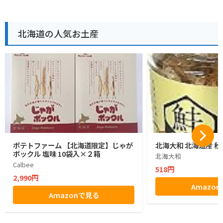
北海道の人気お土産
ポテトファーム 【北海道限定】じゃが
北海大和 北海道産 秋
ポックル 塩味 10袋入×２箱
北海大和
Calbee
518円
2,990円
Amazo
Amazonで見る