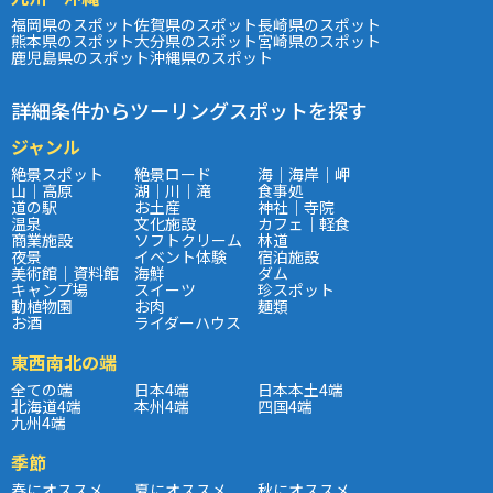
福岡県のスポット
佐賀県のスポット
長崎県のスポット
熊本県のスポット
大分県のスポット
宮崎県のスポット
鹿児島県のスポット
沖縄県のスポット
詳細条件からツーリングスポットを探す
ジャンル
絶景スポット
絶景ロード
海｜海岸｜岬
山｜高原
湖｜川｜滝
食事処
道の駅
お土産
神社｜寺院
温泉
文化施設
カフェ｜軽食
商業施設
ソフトクリーム
林道
夜景
イベント体験
宿泊施設
美術館｜資料館
海鮮
ダム
キャンプ場
スイーツ
珍スポット
動植物園
お肉
麺類
お酒
ライダーハウス
東西南北の端
全ての端
日本4端
日本本土4端
北海道4端
本州4端
四国4端
九州4端
季節
春にオススメ
夏にオススメ
秋にオススメ