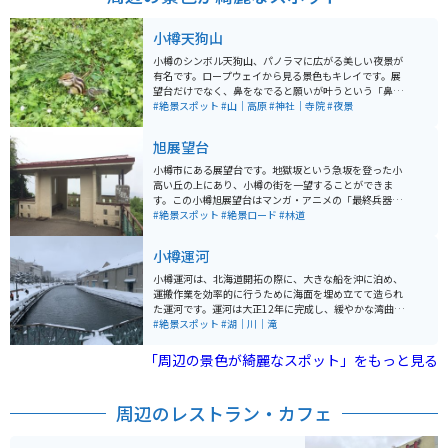
小樽天狗山
小樽のシンボル天狗山、パノラマに広がる美しい夜景が
有名です。ロープウェイから見る景色もキレイです。展
望台だけでなく、鼻をなでると願いが叶うという「鼻な
で天狗さん」やパワースポットである「天狗山神社」、
#絶景スポット
#山｜高原
#神社｜寺院
#夜景
可愛らしいシマリスがいる「シマリス公園」など見どこ
ろが多く、日中訪れても楽しめます。
旭展望台
小樽市にある展望台です。地獄坂という急坂を登った小
高い丘の上にあり、小樽の街を一望することができま
す。この小樽旭展望台はマンガ・アニメの「最終兵器彼
女」の聖地であり、マンガやアニメと同じ構図で写真を
#絶景スポット
#絶景ロード
#林道
撮ったりする楽しみ方があります。
小樽運河
小樽運河は、北海道開拓の際に、大きな船を沖に泊め、
運搬作業を効率的に行うために海面を埋め立てて造られ
た運河です。運河は大正12年に完成し、緩やかな湾曲が
特徴です。戦後になると港の埠頭整備により、昭和61年
#絶景スポット
#湖｜川｜滝
に一部を埋立て、幅の半分を道路として散策路や街園が
整備されました。運河は1140mで、道道臨港線に沿った
「周辺の景色が綺麗なスポット」をもっと見る
部分は20m、北部は40mです。 散策路には63基のガス灯
が設置され、夕暮れ時にガス灯とともに石造倉庫群がラ
イトアップされています。石造りの倉庫群や歴史的建造
周辺のレストラン・カフェ
物が運河沿いに点在していて、夕暮れ時にガス燈の火が
灯りはじめるとロマンチックな雰囲気を醸し出します。
周辺には倉庫を改築したレトロなレストランなどもあり