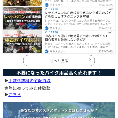
バイクは肩や腰、手、足さまざまな箇所に疲労が蓄積し
やすい乗り物です。できるなら楽に乗りたいですよね。
モトスポット
2024-04-05
原因を知り対策を重ねておけば今よりもっと快適に走行
バイク知識
0
することができます。
レッドバロンは在庫検索できない？好みのバイ
クを探し出すテクニックを解説
レッドバロンでバイクを探したい人必見！自分のパソコ
ンやスマホでレッドバロンの全ての在庫検索することは
不可能です。自分に合ったバイクを探すためには、店舗
モトスポット
2024-07-21
に行きイントラネットで探してもらう必要があります。
バイク知識
1
その際の注意点や自分に合ったバイクを見つけるテクニ
中古バイク選びで絶対見るべき12のポイント！
ックをまとめました。
初心者でも失敗しない選び方
初めて中古バイクを購入する人にとって、バイクの状態
を見分けることは難しいですよね。でも実は、知識ゼロ
の初心者でも「12のポイント」に注目するだけで、中古
モトスポット
2023-05-20
バイクの良し悪しを簡単に判断することができるんで
す！正しいポイントを押させて失敗しないバイク選びが
できるようになりましょう。
もっと見る
不要になったバイク用品高く売れます！
▶︎
手数料無料の宅配買取
実際に売ってみた体験談
▶︎
こちら
あなたのオススメスポットを登録しませんか？
モトスポットでは、皆様からオススメスポットを募集しています！