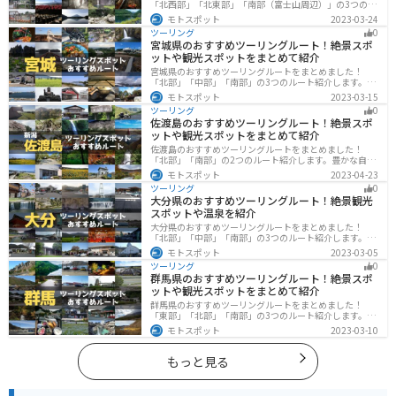
「北西部」「北東部」「南部（富士山周辺）」の3つのル
ート紹介します。富士山を中心に自然豊かな景色や食事
モトスポット
2023-03-24
を楽しめるスポットが多数あります。バイクで山梨県に
ツーリング
0
ツーリングに行く際は参考にしてください。
宮城県のおすすめツーリングルート！絶景スポ
ットや観光スポットをまとめて紹介
宮城県のおすすめツーリングルートをまとめました！
「北部」「中部」「南部」の3つのルート紹介します。キ
ツネ村や広大な山や滝、湖などを歴史や自然を満喫する
モトスポット
2023-03-15
ツーリングができます。バイクで宮城県にツーリングに
ツーリング
0
行く際は参考にしてください。
佐渡島のおすすめツーリングルート！絶景スポ
ットや観光スポットをまとめて紹介
佐渡島のおすすめツーリングルートをまとめました！
「北部」「南部」の2つのルート紹介します。豊かな自然
と歴史的なスポット、トキなどの貴重な動物を見られる
モトスポット
2023-04-23
スポットが多数あります。バイクで佐渡島にツーリング
ツーリング
0
に行く際は参考にしてください。
大分県のおすすめツーリングルート！絶景観光
スポットや温泉を紹介
大分県のおすすめツーリングルートをまとめました！
「北部」「中部」「南部」の3つのルート紹介します。阿
蘇の雄大な自然を満喫できるスポットや温泉を満喫する
モトスポット
2023-03-05
ツーリングができます。バイクで大分県にツーリングに
ツーリング
0
行く際は参考にしてください。
群馬県のおすすめツーリングルート！絶景スポ
ットや観光スポットをまとめて紹介
群馬県のおすすめツーリングルートをまとめました！
「東部」「北部」「南部」の3つのルート紹介します。草
津温泉や伊香保温泉など全国でも有名な温泉や豊かな自
モトスポット
2023-03-10
然を満喫するツーリングができます。バイクで群馬県に
ツーリングに行く際は参考にしてください。
もっと見る