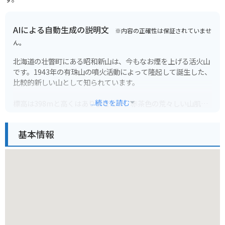
AIによる自動生成の説明文
※内容の正確性は保証されていませ
ん。
北海道の壮瞥町にある昭和新山は、今もなお煙を上げる活火山
です。1943年の有珠山の噴火活動によって隆起して誕生した、
比較的新しい山として知られています。
...続きを読む
標高は398mと高くはありませんが、赤茶色の荒々しい山肌は
迫力満点。麓には、昭和新山の生みの親とも言える三松正夫記
念館があり、当時の噴火の様子や、三松氏が私財を投じて山を
基本情報
守ったエピソードなどを知ることができます。
周辺には、洞爺湖や有珠山ロープウェイなどの観光スポットも
多く、ドライブコースとしても人気です。バイクで訪れる場
合、火山活動の影響で周辺道路の路面状態が変化しやすいので
注意が必要です。ヘルメットをかぶったまま入店できる飲食店
や、お土産店なども充実しているので、ツーリングの目的地に
も最適です。