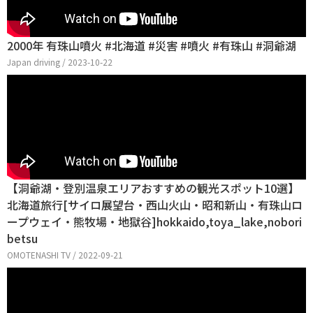
2000年 有珠山噴火 #北海道 #災害 #噴火 #有珠山 #洞爺湖
Japan driving / 2023-10-22
【洞爺湖・登別温泉エリアおすすめの観光スポット10選】
北海道旅行[サイロ展望台・西山火山・昭和新山・有珠山ロ
ープウェイ・熊牧場・地獄谷]hokkaido,toya_lake,nobori
betsu
OMOTENASHI TV / 2022-09-21