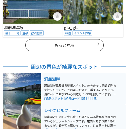
洞爺湖温泉
gla_gla
湖｜川｜滝
温泉
宿泊施設
林道
イベント体験
もっと見る
周辺の景色が綺麗なスポット
洞爺湖畔
洞爺湖が見渡せる絶景スポット。峠を走って洞爺湖畔ま
で行くのですが、その道中も湖を一増することができ、
湖に沿って伸びている国道もいい味を出しています。周
りは森で囲まれているので、一息つくには絶好の場所。
#絶景スポット
#絶景ロード
#湖｜川｜滝
飲食店も充実しているので、お昼に行くのがおすすめで
す！
レイクヒルファーム
洞爺湖近くの山を少し登った場所にある牧場が併設され
ているジェラートショップです。店内はあまり広くあり
ませんが、観光客で賑わっています。ジェラートは濃厚