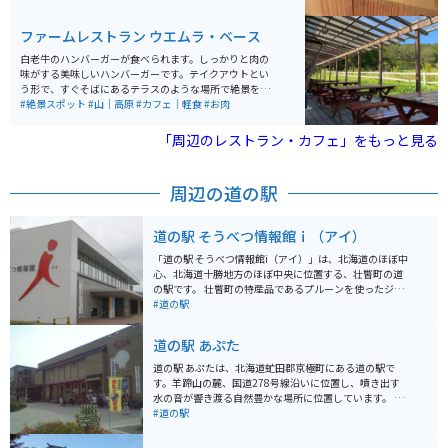
ので、開店時間を狙っていくことをオススメします。
ファームレストラン ウエムラ・ベース
白老牛のハンバーガーが食べられます。しっかりと肉の
味がする美味しいハンバーガーです。テイクアウトとい
う形で、すぐそばにあるテラスのような場所で絶景を見
ながら食べることができます。混んでいる時は待ち時間
#絶景スポット
#山｜高原
#カフェ｜軽食
#お肉
もありますが、ちょっとしたアスレチック遊具や座るタ
イプのハンモックがあり、大人も子どもものんびり時間
「周辺のレストラン・カフェ」をもっと見る
を過ごすことができます。
周辺の道の駅
道の駅 そうべつ情報館ｉ（アイ）
「道の駅 そうべつ情報館i（アイ）」は、北海道のほぼ中
心、北海道十勝地方のほぼ中央に位置する、壮瞥町の道
の駅です。 壮瞥町の特産品であるプルーンを使ったジュ
ースやワイン、ジャムなどを販売しており、お土産に最
#道の駅
適です。また、地元の農産物も販売しており、新鮮な野
菜や果物を購入することができます。 レストランでは、
道の駅 あぷた
地元食材を使った料理を楽しむことができます。おすす
めは、壮瞥産のそば粉を使った手打ちそばです。 道の駅
道の駅 あぷたは、北海道虻田郡京極町にある道の駅で
の目の前には、羊蹄山を一望できる展望台があります。
す。羊蹄山の麓、国道278号線沿いに位置し、噴き出す
晴れた日には、雄大な羊蹄山を背景に記念撮影をするこ
水の音が響き渡る自然豊かな場所に位置しています。 道
とができます。 バイクで訪れる場合、駐車場も広く、休
の駅 あぷたは、2005年8月8日にオープンしました。
#道の駅
憩場所として最適です。道の駅周辺には、洞爺湖や有珠
「水の驛」をテーマに、名水百選に選ばれた羊蹄山の湧
山など観光スポットも多いので、ツーリングの拠点とし
水を楽しむことができます。施設内には、湧水を汲める