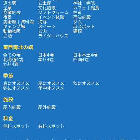
道の駅
お土産
神社｜寺院
温泉
文化施設
カフェ｜軽食
商業施設
ソフトクリーム
林道
夜景
イベント体験
宿泊施設
美術館｜資料館
海鮮
ダム
キャンプ場
スイーツ
珍スポット
動植物園
お肉
麺類
お酒
ライダーハウス
東西南北の端
全ての端
日本4端
日本本土4端
北海道4端
本州4端
四国4端
九州4端
季節
春にオススメ
夏にオススメ
秋にオススメ
冬にオススメ
年中オススメ
施設
屋内施設
屋外施設
料金
無料スポット
有料スポット