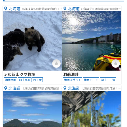
北海道
北海道
北海道有珠郡壮瞥町昭和新山１
北海道虻田郡洞爺湖町洞爺湖温
８３
泉７−８
昭和新山クマ牧場
洞爺湖畔
動植物園
山｜高原
お土産
絶景スポット
絶景ロード
湖｜川｜滝
北海道
北海道
北海道虻田郡洞爺湖町洞爺湖温
北海道虻田郡洞爺湖町月浦４４
泉
−５１７