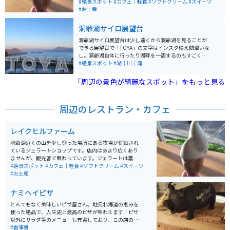
ですが、後味はすっきりとして美味しいです。テラスに
#絶景スポット
#カフェ｜軽食
#ソフトクリーム
#スイーツ
出ると山羊や牛も見えて、ずっと続く牧草地に北海道ら
#お土産
しい風景が広がり、景色も楽しめます。
洞爺湖サイロ展望台
洞爺湖サイロ展望台は少し遠くから洞爺湖を見ることが
できる展望台で「TOYA」の文字はインスタ映え間違いな
し。洞爺湖自体に行ったり湖畔を一周するのもすごく気
持ちがいいですがここは知る人ぞ知る名展望台です。 中
#絶景スポット
#湖｜川｜滝
には北海道ならではのお土産が多数あります。ご飯は少
し高いですが洞爺で育った牛を使ったすき焼きや、海の
「周辺の景色が綺麗なスポット」をもっと見る
幸を使った鍋があります。
周辺のレストラン・カフェ
レイクヒルファーム
洞爺湖近くの山を少し登った場所にある牧場が併設され
ているジェラートショップです。店内はあまり広くあり
ませんが、観光客で賑わっています。ジェラートは濃厚
ですが、後味はすっきりとして美味しいです。テラスに
#絶景スポット
#カフェ｜軽食
#ソフトクリーム
#スイーツ
出ると山羊や牛も見えて、ずっと続く牧草地に北海道ら
#お土産
しい風景が広がり、景色も楽しめます。
ナミヘイピザ
とんでもなく美味しいピザ屋さん。地元北海道の恵みを
使った絶品で、人生史上最高のピザが味わえます！ピザ
以外にサラダ等のメニューも充実しており、この店のた
めだけに豊浦に来ても全く損はないです。小さい店舗な
#食事処