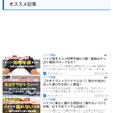
オススメ記事
バイク用品
1
バイク用オススメ防寒手袋6+3選！最強はやっ
ぱり電熱グローブなの？
冬のライディングで防寒の必要性がもっとも高い箇所は
どこだと思いますか？ それは「手」と「指」。手と指が
冷えてしまうと、防寒ジャケットをいくら着込んでも寒
モトスポット
2023-11-18
さから逃れることはできません。そんな防寒の要となる
バイク知識
0
オススメ防寒手袋を紹介します。
【ネオクラシックバイクとは？】魅力や自分に
合った選び方を詳しく解説！
バイクが好きな方は必見！この記事では、ネオクラシッ
クバイクの魅力や選び方、メンテナンス方法について解
説しています。実はネオクラシックバイクは、見た目と
モトスポット
2025-01-14
機能性の両方を求める人に最適なです。この記事を読め
バイク知識
0
ば、ネオクラシックバイクの魅力が理解できます。
バイクに乗ると疲れる原因は？疲れないコツと
対策・おすすめアイテムを紹介！
バイクに乗っていて疲れを感じたことはありませんか？