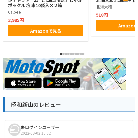
ポックル 塩味 10袋入×２箱
北海大和
Calbee
518円
2,985円
Amazo
Amazonで見る
昭和新山のレビュー
未ログインユーザー
2022-09-02 10:02