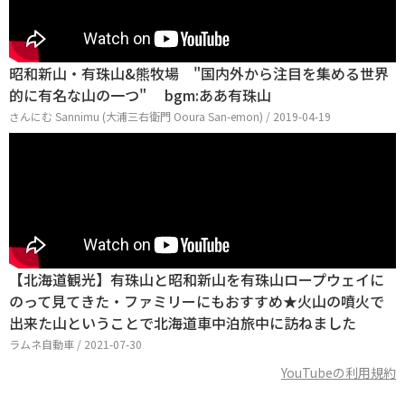
昭和新山・有珠山&熊牧場 "国内外から注目を集める世界
的に有名な山の一つ" bgm:ああ有珠山
さんにむ Sannimu (大浦三右衛門 Ooura San-emon) / 2019-04-19
【北海道観光】有珠山と昭和新山を有珠山ロープウェイに
のって見てきた・ファミリーにもおすすめ★火山の噴火で
出来た山ということで北海道車中泊旅中に訪ねました
ラムネ自動車 / 2021-07-30
YouTubeの利用規約