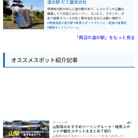
道の駅 だて歴史の杜
てもおすすめです。 周辺には、キャンプ場や温泉施設も
場所や、湧水を使ったコーヒーやそばを提供する飲食店
あるので、宿泊してゆっくりと観光を楽しむこともでき
があります。また、地元の農産物や特産品を販売する直
伊達市の町の中心に道の駅があり、レストランや公園も
ます。
売所も併設されています。 バイクで訪れる方は、羊蹄山
隣接してて付近にはスーパー、コンビニ、スタンド、が
を眺めながらのんびりとツーリングを楽しむことができ
あり駐車スペースが広く車中泊するのには良い場所で隣
ます。周辺には、キャンプ場や温泉など、観光スポット
には交番があるので安心感のある道の駅です。朝は公園
#商業施設
#道の駅
#絶景スポット
#カフェ｜軽食
#食事処
も充実しているので、ぜひ足を運んでみてください。
の散歩も楽しめる
#麺類
#ソフトクリーム
「周辺の道の駅」をもっと見る
オススメスポット紹介記事
ツーリング
0
山梨県のおすすめツーリングルート！絶景スポ
ットや観光スポットをまとめて紹介
山梨県のおすすめツーリングルートをまとめました！