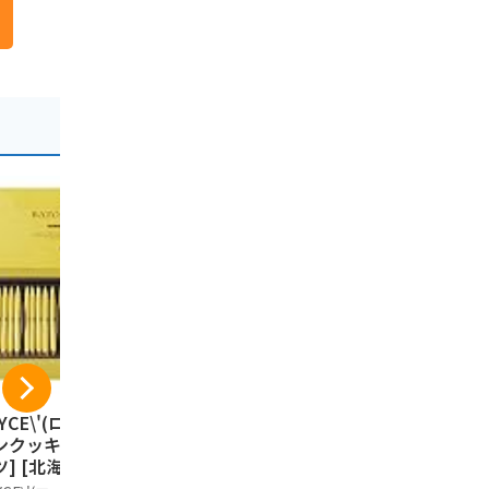
YCE\'(ロイズ) バ
カルビーポテト【新
カルビー 
ンクッキー[ココナ
パッケージ】ぽてコ
ーム じゃ
ツ] [北海道スイー
タン 96g（16g*6
塩味 （大）1
 25個 (x 1)
袋）1箱
袋入