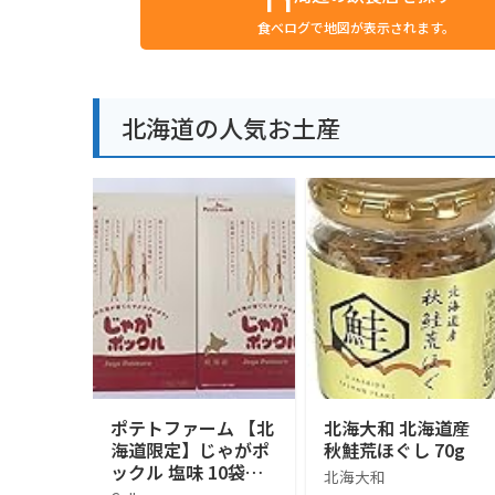
食べログで地図が表示されます。
北海道の人気お土産
ポテトファーム 【北
北海大和 北海道産
海道限定】じゃがポ
秋鮭荒ほぐし 70g
ックル 塩味 10袋入
北海大和
×２箱