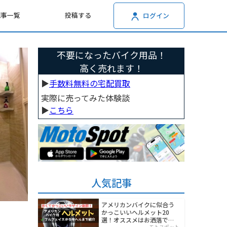
記事一覧
投稿する
ログイン
不要になったバイク用品！
高く売れます！
▶︎
手数料無料の宅配買取
実際に売ってみた体験談
▶︎
こちら
人気記事
アメリカンバイクに似合う
かっこいいヘルメット20
選！オススメはお洒落でワ
モトスポット