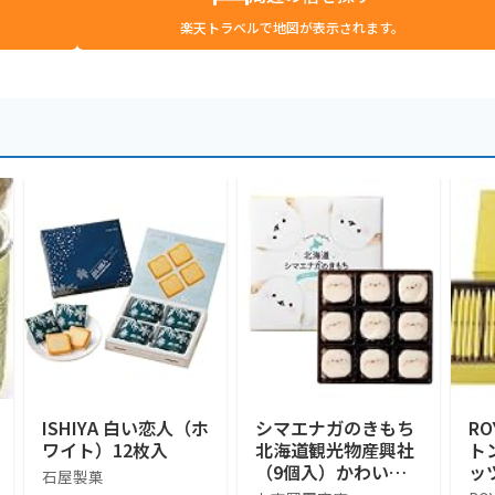
楽天トラベルで地図が表示されます。
ISHIYA 白い恋人（ホ
シマエナガのきもち
RO
ワイト）12枚入
北海道観光物産興社
ト
（9個入）かわいい
ッ
石屋製菓
シマエナガ (1箱)
ツ]