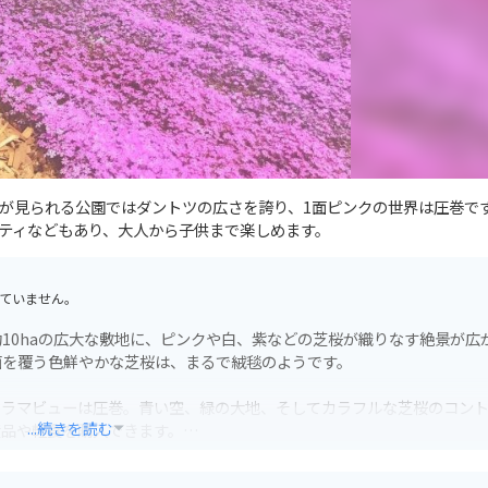
が見られる公園ではダントツの広さを誇り、1面ピンクの世界は圧巻で
ティなどもあり、大人から子供まで楽しめます。
ていません。
10haの広大な敷地に、ピンクや白、紫などの芝桜が織りなす絶景が広
面を覆う色鮮やかな芝桜は、まるで絨毯のようです。
ノラマビューは圧巻。青い空、緑の大地、そしてカラフルな芝桜のコン
...続きを読む
産品や軽食を購入できます。
ので安心です。周辺には、網走国定公園や濤沸湖など、自然豊かな観光