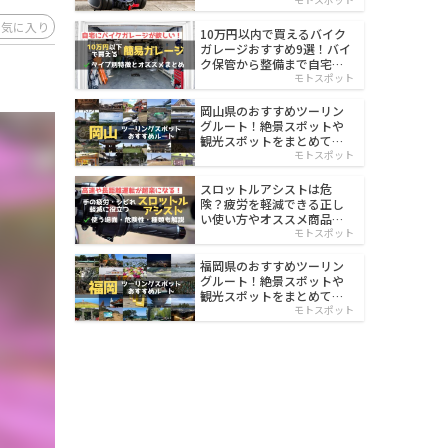
イルド
お気に入り
10万円以内で買えるバイク
ガレージおすすめ9選！バイ
ク保管から整備まで自宅で
楽々
モトスポット
岡山県のおすすめツーリン
グルート！絶景スポットや
観光スポットをまとめて紹
介
モトスポット
スロットルアシストは危
険？疲労を軽減できる正し
い使い方やオススメ商品を
紹介
モトスポット
福岡県のおすすめツーリン
グルート！絶景スポットや
観光スポットをまとめて紹
介
モトスポット