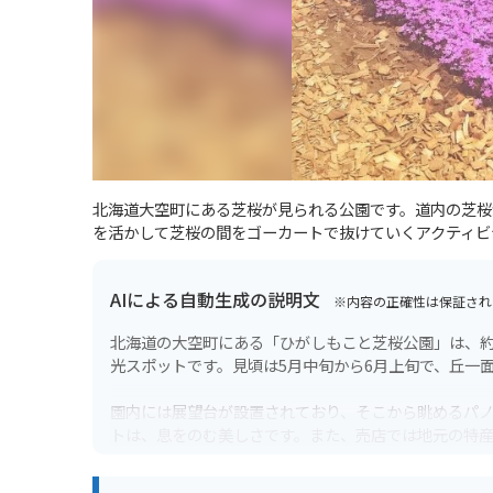
北海道大空町にある芝桜が見られる公園です。道内の芝桜
を活かして芝桜の間をゴーカートで抜けていくアクティビ
AIによる自動生成の説明文
※内容の正確性は保証され
北海道の大空町にある「ひがしもこと芝桜公園」は、約
光スポットです。見頃は5月中旬から6月上旬で、丘一
園内には展望台が設置されており、そこから眺めるパ
トは、息をのむ美しさです。また、売店では地元の特
バイクで訪れる場合、駐車場は広めに用意されている