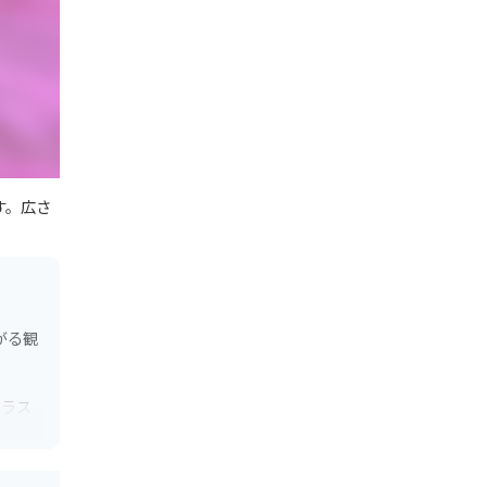
す。広さ
がる観
トラス
スポッ