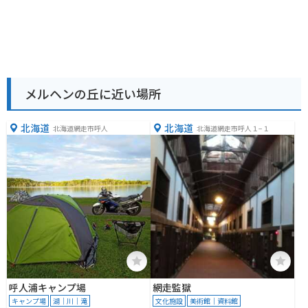
メルヘンの丘に近い場所
北海道
北海道
北海道網走市呼人
北海道網走市呼人１−１
呼人浦キャンプ場
網走監獄
キャンプ場
湖｜川｜滝
文化施設
美術館｜資料館