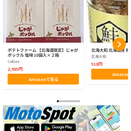
ポテトファーム 【北海道限定】じゃが
北海大和 北海道産 秋
ポックル 塩味 10袋入×２箱
北海大和
Calbee
518円
2,985円
Amazo
Amazonで見る