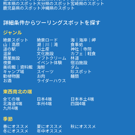
熊本県のスポット
大分県のスポット
宮崎県のスポット
鹿児島県のスポット
沖縄県のスポット
詳細条件からツーリングスポットを探す
ジャンル
絶景スポット
絶景ロード
海｜海岸｜岬
山｜高原
湖｜川｜滝
食事処
道の駅
お土産
神社｜寺院
温泉
文化施設
カフェ｜軽食
商業施設
ソフトクリーム
林道
夜景
イベント体験
宿泊施設
美術館｜資料館
海鮮
ダム
キャンプ場
スイーツ
珍スポット
動植物園
お肉
麺類
お酒
ライダーハウス
東西南北の端
全ての端
日本4端
日本本土4端
北海道4端
本州4端
四国4端
九州4端
季節
春にオススメ
夏にオススメ
秋にオススメ
冬にオススメ
年中オススメ