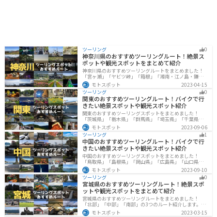
ツーリング
0
神奈川県のおすすめツーリングルート！絶景ス
ポットや観光スポットをまとめて紹介
神奈川県のおすすめツーリングルートをまとめました！
「宮ヶ瀬」「ヤビツ峠」「箱根」「湘南・江ノ島・鎌
倉」「三浦」「みなとみらい」の6つのルート紹介しま
モトスポット
2023-04-15
す。自然豊かなスポット、歴史ある観光名所、都市部で
ツーリング
0
楽しめるツーリングスポットまで多数あります。バイク
関東のおすすめツーリングルート！バイクで行
で神奈川県にツーリングに行く際は参考にしてくださ
きたい絶景スポットや観光スポット紹介
い。
関東のおすすめツーリングスポットをまとめました！
「茨城県」「栃木県」「群馬県」「埼玉県」「千葉県」
「東京都」「神奈川県」の各県の観光地紹介します。自
モトスポット
2023-09-06
然豊かな山々や湖、温泉地が点在し、四季折々の景色を
ツーリング
1
楽しめるスポットが多数あります。バイクで関東にツー
中国のおすすめツーリングルート！バイクで行
リングに行く際は参考にしてください。
きたい絶景スポットや観光スポット紹介
中国のおすすめツーリングスポットをまとめました！
「鳥取県」「島根県」「岡山県」「広島県」「山口県」
の各県の観光地紹介します。自然豊かな山々や湖、温泉
モトスポット
2023-09-10
地が点在し、四季折々の景色を楽しめるスポットが多数
ツーリング
0
あります。バイクで中国にツーリングに行く際は参考に
宮城県のおすすめツーリングルート！絶景スポ
してください。
ットや観光スポットをまとめて紹介
宮城県のおすすめツーリングルートをまとめました！
「北部」「中部」「南部」の3つのルート紹介します。キ
ツネ村や広大な山や滝、湖などを歴史や自然を満喫する
モトスポット
2023-03-15
ツーリングができます。バイクで宮城県にツーリングに