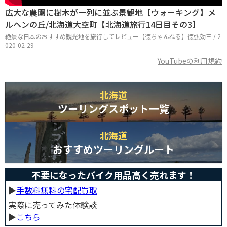
広大な農園に樹木が一列に並ぶ景観地【ウォーキング】メ
ルヘンの丘/北海道大空町【北海道旅行14日目その3】
絶景な日本のおすすめ観光地を旅行してレビュー【徳ちゃんねる】徳弘効三 / 2
020-02-29
YouTubeの利用規約
北海道
ツーリングスポット一覧
北海道
おすすめツーリングルート
不要になったバイク用品高く売れます！
▶︎
手数料無料の宅配買取
実際に売ってみた体験談
▶︎
こちら