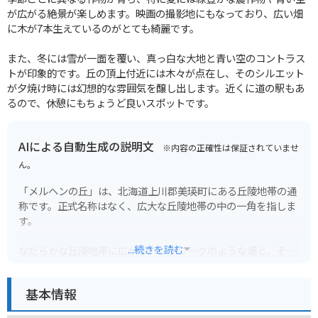
が広がる絶景が楽しめます。映画の撮影地にもなっており、広い畑
に木が7本生えているのがとても綺麗です。
また、冬には雪が一面を覆い、真っ白な大地と青い空のコントラス
トが印象的です。丘の頂上付近には木々が点在し、そのシルエット
が夕焼け時には幻想的な雰囲気を醸し出します。近くに道の駅もあ
るので、休憩にもちょうど良いスポットです。
AIによる自動生成の説明文
※内容の正確性は保証されていませ
ん。
「メルヘンの丘」は、北海道上川郡美瑛町にある丘陵地帯の通
称です。正式名称はなく、広大な丘陵地帯の中の一角を指しま
す。
...続きを読む
なだらかな丘陵地帯に広がるパッチワークのような畑と、その
上にポツンと立つ一本の木が織りなす風景は、まるで絵本の世
界に迷い込んだかのようです。
基本情報
美瑛は丘陵地帯が多いため、バイクでのツーリングにも最適で