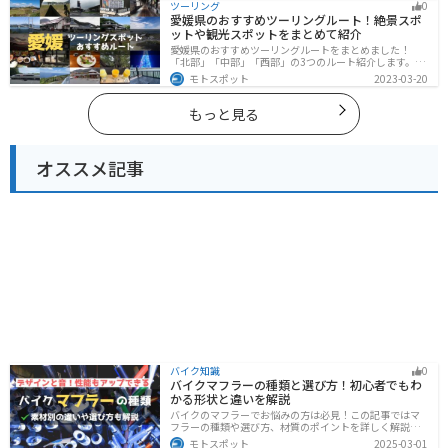
ツーリング
0
行く際は参考にしてください。
愛媛県のおすすめツーリングルート！絶景スポ
ットや観光スポットをまとめて紹介
愛媛県のおすすめツーリングルートをまとめました！
「北部」「中部」「西部」の3つのルート紹介します。山
や海といった自然だけでなく、気軽に渡れる島もあり
モトスポット
2023-03-20
様々な楽しみ方ができます。バイクで愛媛県にツーリン
グに行く際は参考にしてください。
もっと見る
オススメ記事
バイク知識
0
バイクマフラーの種類と選び方！初心者でもわ
かる形状と違いを解説
バイクのマフラーでお悩みの方は必見！この記事ではマ
フラーの種類や選び方、材質のポイントを詳しく解説し
ています。実は初めてのカスタマイズには、先端だけ変
モトスポット
2025-03-01