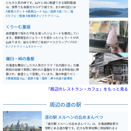
園の目の前にある、卯原内停留所まで路線バスでおよそ
にも大人気の峠です。山々と共に眺望できる屈斜路湖
25分と、免許を持っていない方でも来やすい場所なので
は、世界でも有数のカルデラ湖です。また峠付近には、
ぜひ訪れてみてください。
北海道では珍しいヘアピンカーブの場所もあり、直線だ
#絶景スポット
#絶景ロード
#山｜高原
#湖｜川｜滝
けでない走りを楽しむ事もできます。辿り着いた峠から
#カフェ｜軽食
#食事処
#ソフトクリーム
の眺めは、息を飲むほどの絶景が広がっています。
くりーむ童話
自家農場で採れた牛乳を使ったジェラートを販売してい
ます。季節限定のジェラートや変わったジェラートが沢
山あります。桜もち味がご当地アイスグランプリ FOOD
EX JAPAN 2012 最高金賞受賞を取っています。
#ソフトクリーム
#スイーツ
羅臼・純の番屋
北海道を舞台にした大人気のドラマ「北の国から」の最
終回の収録で実際に使われた番屋をそのまま市街地に移
築され、食堂として営業しています。海の幸盛りだくさ
んのメニューは、観光客や地元の人たちにも人気です。
#商業施設
#山｜高原
#海｜海岸｜岬
#林道
#食事処
「周辺のレストラン・カフェ」をもっと見る
周辺の道の駅
道の駅 メルヘンの丘めまんべつ
「道の駅 メルヘンの丘めまんべつ」は、北海道網走郡大
空町にある道の駅です。広大な牧草地帯に突如現れるメ