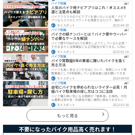
えられるスリップオンマフラーがおすすめです。記事を
バイク知識
2
読めば、理想のサウンドと走りを手に入れられます。
人気のバイク用ナビアプリはこれ！オススメ9
選と注意点も解説
バイクでスマホのナビアプリを使いたい人必見！ナビア
プリならスマホとマウントを用意するだけで、無料です
ぐにナビが利用できます。インカムがあれば音声案内も
モトスポット
2025-04-20
聞けるので運転に集中したまま簡単にルートの把握がで
バイク知識
2
きます。慣れない土地やツーリングなどで活躍すること
バイクの緑ナンバーとは？バイク便やウーバー
間違いなしのオススメナビアプリを紹介します。
で必要なケースを解説
バイク便やUberEatsで仕事をしようとしている人必見！
そのままだと法律違反になる可能性があります。126cc以
上のバイクで運送事業を行う場合、緑ナンバー（事業
モトスポット
2025-01-10
用）が必要になります。本記事では緑ナンバーの必要な
バイク知識
0
ケースや取得方法を解説します。
バイク買取歴8年の業者に聞いたバイクを高く
売る方法
バイクを高く売るコツや方法について、実際にバイク買
取業者として8年勤務している担当者に話を聞いてきまし
た！高く買い取ってもらえるバイクの特徴や業者がどの
モトスポット
2024-09-04
くらい利益を上乗せしているかなど、バイクを売ろうと
バイク知識
0
している人は必見の内容になっています。
自宅にバイクを停められないライダー必見！月
極バイク駐車場の探し方はココに注目
バイク購入時に気になる問題が「駐車場」の場所。大切
な愛車は安全性・利便性が高い場所に停めておきたいで
すよね？ 当記事ではそんな駐車場選びについて解説して
モトスポット
2023-03-30
います。すでにバイクを持っていて、新しい駐車場を探
している人もぜひ参考にしてくださいね。
もっと見る
不要になったバイク用品高く売れます！