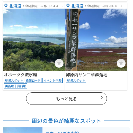
北海道
北海道
北海道網走市天都山２４４−３
北海道網走市卯原内６０−３
オホーツク流氷館
卯原内サンゴ草群落地
絶景スポット
絶景ロード
イベント体験
絶景スポット
美術館｜資料館
もっと見る
周辺の景色が綺麗なスポット