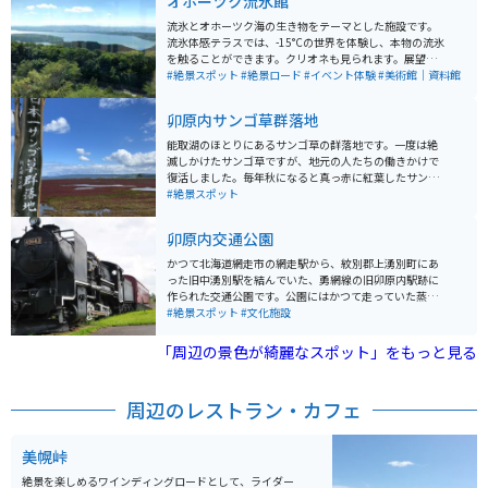
オホーツク流氷館
流氷とオホーツク海の生き物をテーマとした施設です。
流氷体感テラスでは、-15°Cの世界を体験し、本物の流氷
を触ることができます。クリオネも見られます。展望テ
ラスから見えるオホーツク海、網走湖、能取湖は絶景な
#絶景スポット
#絶景ロード
#イベント体験
#美術館｜資料館
ので、天気の良い日がオススメです。
卯原内サンゴ草群落地
能取湖のほとりにあるサンゴ草の群落地です。一度は絶
滅しかけたサンゴ草ですが、地元の人たちの働きかけで
復活しました。毎年秋になると真っ赤に紅葉したサンゴ
草が能取湖のほとりに一面に広がる景色は圧巻です。
#絶景スポット
卯原内交通公園
かつて北海道網走市の網走駅から、紋別郡上湧別町にあ
った旧中湧別駅を結んでいた、勇網線の旧卯原内駅跡に
作られた交通公園です。公園にはかつて走っていた蒸気
機関車(9600形)と客車、駅のホームと駅名表が保存され
#絶景スポット
#文化施設
ています。 能取湖の湖畔に存在していて、周辺には網走
鉄道記念館やサンゴ草群落地などがあります。卯原内交
「周辺の景色が綺麗なスポット」をもっと見る
通公園は国道238号線沿いにあるため、車やバイクで訪
れることができるほか、旧勇網線は一部区間が道道1087
号線「オホーツク自転車道」となっており、夏のサイク
周辺のレストラン・カフェ
リングスポットとして、様々な人が訪れます。 またすぐ
近くには、温泉やご当地の食事、能取湖の絶景を楽しむ
ことができる旅館もあるので、静かなところでゆっくり
美幌峠
したいという方にはとてもおすすめです。 アクセスは女
満別空港から車でおよそ25分、網走駅から卯原内交通公
絶景を楽しめるワインディングロードとして、ライダー