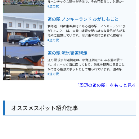
ルヘンチックな建物が特徴で、その可愛らしい外観から
写真撮影スポットとしても人気があります。 施設内に
#道の駅
は、地元の食材をふんだんに使ったレストランや、大空
町の特産品を販売する売店があります。レストランで
道の駅 ノンキーランド ひがしもこと
は、網走管内産の小麦を使ったパンや、地元産の牛乳を
使ったソフトクリームなどが人気です。売店では、大空
北海道上川郡東神楽町にある道の駅「ノンキーランド ひ
町の特産品であるハスカップを使ったお菓子や、地元産
がしもこと」は、大雪山連峰を望む雄大な景色が広がる
の野菜などが販売されています。 バイクで訪れる場合、
場所に位置しています。 地元東神楽町の新鮮な農産物が
道の駅の正面に広々とした駐車場があり、休憩場所とし
自慢で、特に夏から秋にかけては、トウモロコシやカボ
#道の駅
ても最適です。周辺は広大な景色が広がり、ツーリング
チャ、アスパラガスなど旬の野菜が販売されます。 ま
にもおすすめです。特に、網走方面から知床方面へ抜け
た、隣接する「東神楽町農業研修センター」で作られた
道の駅 流氷街道網走
る国道391号線は、オホーツク海と広大な牧草地帯を眺
「花夢」というブランドの新鮮な花きも販売されてお
めながら走ることができる絶景ロードとして知られてい
り、お土産にぴったりです。 施設内には、地元食材を使
道の駅 流氷街道網走は、北海道網走市にある道の駅で
ます。
った料理が楽しめるレストランや、軽食コーナー、パン
す。オホーツク海に面しており、流氷を間近に見ること
工房などもあり、休憩にも最適です。 バイクで訪れる場
ができる絶景スポットとして知られています。 道の駅に
合、駐車場も広く停めやすいので安心です。 周辺には、
は、レストランや売店があり、地元の新鮮な海産物や農
#道の駅
大雪山国立公園や旭川市街など観光スポットも多く、ド
産物を味わうことができます。お土産も充実しており、
ライブやツーリングの拠点としてもおすすめです。
旅の思い出にぴったりです。 バイクで訪れる場合、駐車
「周辺の道の駅」をもっと見る
場は広く、休憩場所としても最適です。オホーツク海沿
いの道を走る爽快感は格別です。流氷の時期には、防寒
対策をしっかりとしておきましょう。 網走は、流氷以外
にも、網走監獄や博物館網走監獄などの観光スポットが
オススメスポット紹介記事
あります。また、網走湖や能取湖など、自然豊かな場所
も魅力です。 網走を訪れた際には、ぜひ道の駅 流氷街道
網走に立ち寄ってみてください。