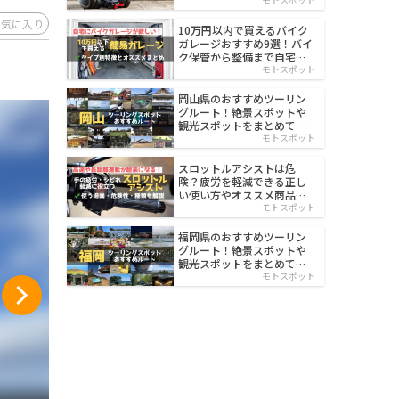
イルド
お気に入り
10万円以内で買えるバイク
ガレージおすすめ9選！バイ
ク保管から整備まで自宅で
楽々
モトスポット
岡山県のおすすめツーリン
グルート！絶景スポットや
観光スポットをまとめて紹
介
モトスポット
スロットルアシストは危
険？疲労を軽減できる正し
い使い方やオススメ商品を
紹介
モトスポット
福岡県のおすすめツーリン
グルート！絶景スポットや
観光スポットをまとめて紹
介
モトスポット