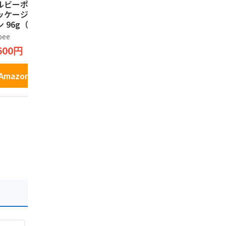
ルビーポテト【新
ISHIYA 白い恋人（ホ
プリッツ グ
ッケージ】ぽてコ
ワイト）12枚入
ごころPRE
 96g（16g*6
もろこし＞
石屋製菓
）1箱
定発売 24.
bee
プリッツ
1,394円
600円
1,277円
Amazonで見る
Amazonで見る
Amazo