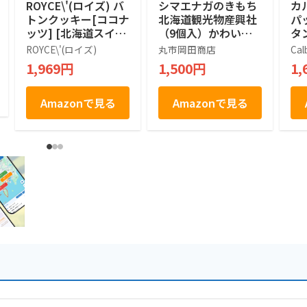
ROYCE\'(ロイズ) バ
シマエナガのきもち
カ
トンクッキー[ココナ
北海道観光物産興社
パ
ッツ] [北海道スイー
（9個入）かわいい
タン
ツ] 25個 (x 1)
シマエナガ (1箱)
袋
ROYCE\'(ロイズ)
丸市岡田商店
Cal
1,969円
1,500円
1,
Amazonで見る
Amazonで見る