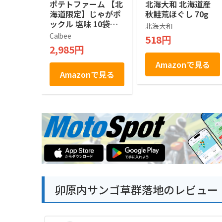
ポテトファーム 【北
北海大和 北海道産
海道限定】じゃがポ
秋鮭荒ほぐし 70g
ックル 塩味 10袋入
北海大和
×２箱
Calbee
518円
2,985円
Amazonで見る
Amazonで見る
卯原内サンゴ草群落地のレビュー