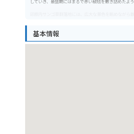
していき、最盛期にはまるで赤い絨毯を敷き詰めたよ
卯原内サンゴ草群落地には、広大な景色を眺めながら
います。例年9月には「サンゴ草まつり」も開催され、
基本情報
バイクで訪れる場合は、オホーツク海沿岸を走る国道2
時はバイクが転倒する恐れがあるので注意が必要です
ます。