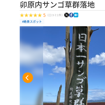
卯原内サンゴ草群落地
5
（口コミ1件）
#絶景スポット