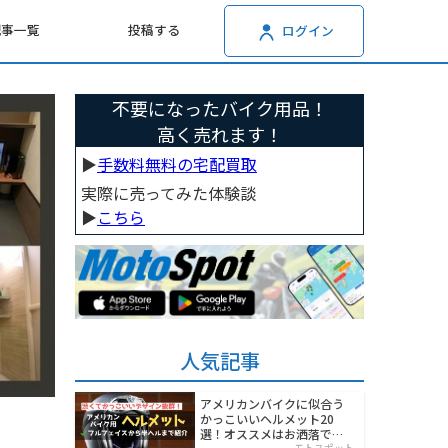
記事一覧
投稿する
ログイン
不要になったバイク用品！
高く売れます！
▶︎
手数料無料の宅配買取
実際に売ってみた体験談
▶︎
こちら
人気記事
アメリカンバイクに似合う
かっこいいヘルメット20
選！オススメはお洒落でワ
モトスポット