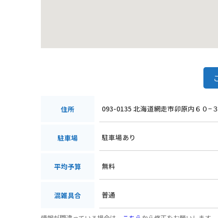
093-0135 北海道網走市卯原内６０−
住所
駐車場あり
駐車場
無料
平均予算
普通
混雑具合
情報が間違っている場合は、
こちら
から修正をお願いします。