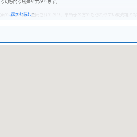
うな幻想的な風景が広がります。
...続きを読む
散策できる木道が整備されており、車椅子の方でも訪れやすい観光地と
多くの人で賑わいます。
38号線からのアクセスが便利です。駐車場も完備されています。ただし
。また、周辺には飲食店が少ないため、事前に準備しておくことをおす