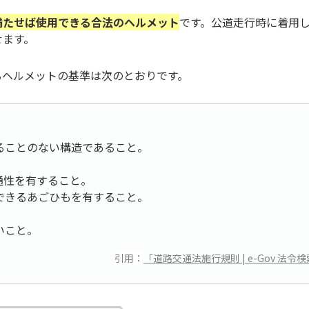
満たせば使用できる合法のヘルメット
です。公道走行時に着用
せます。
るヘルメットの基準は次のとおりです。
ることのない構造であること。
。
通性を有すること。
できるあごひもを有すること。
いこと。
引用：
「道路交通法施行規則 | e-Gov 法令