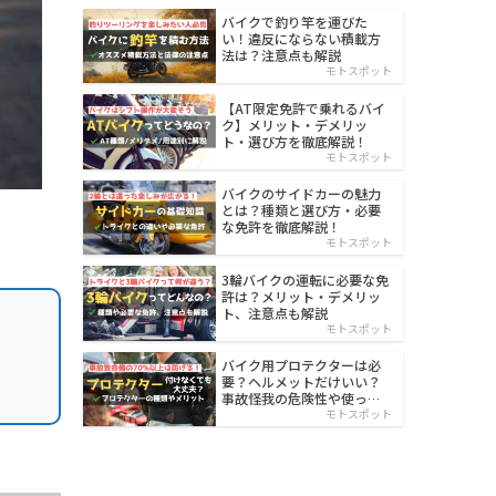
バイクで釣り竿を運びた
い！違反にならない積載方
法は？注意点も解説
モトスポット
【AT限定免許で乗れるバイ
ク】メリット・デメリッ
ト・選び方を徹底解説！
モトスポット
バイクのサイドカーの魅力
とは？種類と選び方・必要
な免許を徹底解説！
モトスポット
3輪バイクの運転に必要な免
許は？メリット・デメリッ
ト、注意点も解説
モトスポット
バイク用プロテクターは必
要？ヘルメットだけいい？
事故怪我の危険性や使った
方がいい部位も解説
モトスポット