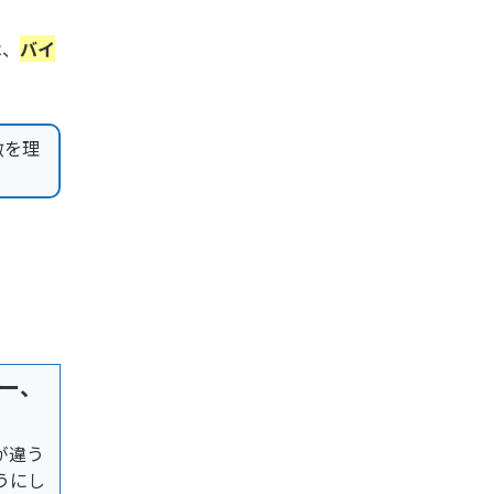
は、
バイ
徴を理
ー、
が違う
うにし