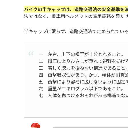
バイクの半キャップは、道路交通法の安全基準を
法ではなく、乗車用ヘルメットの着用義務を果た
半キャップに限らず、道路交通法で定められてい
一 左右、上下の視野が十分とれること。
二 風圧によりひさしが垂れて視野を妨げ
三 著しく聴力を損ねない構造であること
四 衝撃吸収性があり、かつ、帽体が耐貫
五 衝撃により容易に脱げないように固定
六 重量が二キログラム以下であること。
七 人体を傷つけるおそれがある構造でな