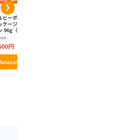
ルビーポテト【新
ISHIYA 白い恋人（ホ
プリッツ グ
ッケージ】ぽてコ
ワイト）12枚入
ごころPRE
 96g（16g*6
もろこし＞
石屋製菓
）1箱
定発売 24.
bee
プリッツ
1,790円
600円
1,277円
Amazonで見る
Amazonで見る
Amazo