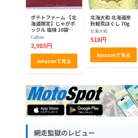
ポテトファーム 【北
北海大和 北海道産
海道限定】じゃがポ
秋鮭荒ほぐし 70g
ックル 塩味 10袋入
北海大和
×２箱
Calbee
518円
2,985円
Amazonで見る
Amazonで見る
網走監獄のレビュー