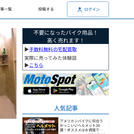
記事一覧
投稿する
ログイン
不要になったバイク用品！
高く売れます！
▶︎
手数料無料の宅配買取
実際に売ってみた体験談
▶︎
こちら
人気記事
アメリカンバイクに似合う
かっこいいヘルメット20
選！オススメはお洒落でワ
モトスポット