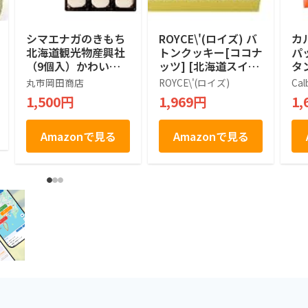
シマエナガのきもち
ROYCE\'(ロイズ) バ
カ
北海道観光物産興社
トンクッキー[ココナ
パ
（9個入）かわいい
ッツ] [北海道スイー
タン
シマエナガ (1箱)
ツ] 25個 (x 1)
袋
丸市岡田商店
ROYCE\'(ロイズ)
Cal
1,500円
1,969円
1,
Amazonで見る
Amazonで見る