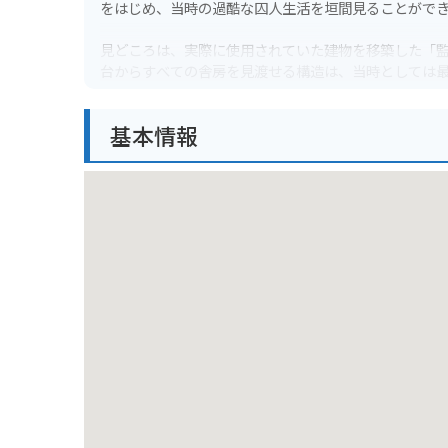
をはじめ、当時の過酷な囚人生活を垣間見ることがで
見どころは、実際に使用されていた建物を移築した「
台からすべての舎房を見渡せる構造は、当時としては
網走監獄は、JR網走駅から車で約10分の場所に位置
基本情報
の訪問も可能で、広大な敷地内を自由に散策できます