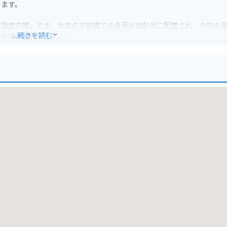
きます。
監獄歴史館」です。木造の平屋建ての舎房が放射状に配置され、中央の
...続きを読む
最先端の設計でした。
しています。また、女満別空港から車で約50分とアクセスも良好です。バ
。ただし、一部区間は舗装されていないため、注意が必要です。