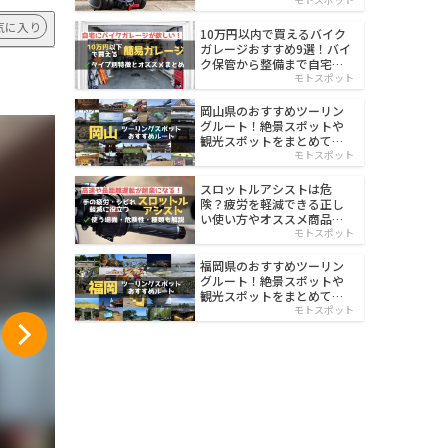
イルド
気に入り
10万円以内で買えるバイク
ガレージおすすめ9選！バイ
ク保管から整備まで自宅で
楽々
モトスポット
岡山県のおすすめツーリン
グルート！絶景スポットや
観光スポットをまとめて紹
介
モトスポット
スロットルアシストは危
険？疲労を軽減できる正し
い使い方やオススメ商品を
紹介
モトスポット
福岡県のおすすめツーリン
グルート！絶景スポットや
観光スポットをまとめて紹
介
モトスポット