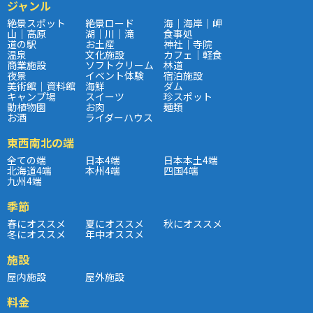
ジャンル
絶景スポット
絶景ロード
海｜海岸｜岬
山｜高原
湖｜川｜滝
食事処
道の駅
お土産
神社｜寺院
温泉
文化施設
カフェ｜軽食
商業施設
ソフトクリーム
林道
夜景
イベント体験
宿泊施設
美術館｜資料館
海鮮
ダム
キャンプ場
スイーツ
珍スポット
動植物園
お肉
麺類
お酒
ライダーハウス
東西南北の端
全ての端
日本4端
日本本土4端
北海道4端
本州4端
四国4端
九州4端
季節
春にオススメ
夏にオススメ
秋にオススメ
冬にオススメ
年中オススメ
施設
屋内施設
屋外施設
料金