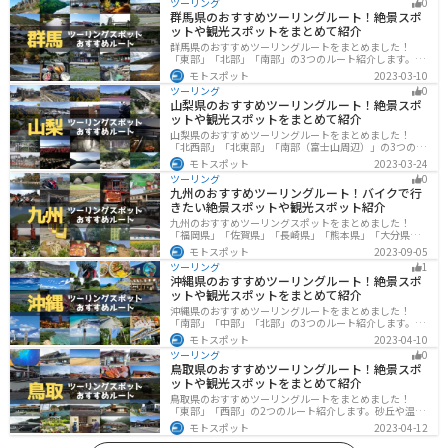
ツーリング
0
群馬県のおすすめツーリングルート！絶景スポ
ットや観光スポットをまとめて紹介
群馬県のおすすめツーリングルートをまとめました！
「東部」「北部」「南部」の3つのルート紹介します。草
津温泉や伊香保温泉など全国でも有名な温泉や豊かな自
モトスポット
2023-03-10
然を満喫するツーリングができます。バイクで群馬県に
ツーリング
0
ツーリングに行く際は参考にしてください。
山梨県のおすすめツーリングルート！絶景スポ
ットや観光スポットをまとめて紹介
山梨県のおすすめツーリングルートをまとめました！
「北西部」「北東部」「南部（富士山周辺）」の3つのル
ート紹介します。富士山を中心に自然豊かな景色や食事
モトスポット
2023-03-24
を楽しめるスポットが多数あります。バイクで山梨県に
ツーリング
0
ツーリングに行く際は参考にしてください。
九州のおすすめツーリングルート！バイクで行
きたい絶景スポットや観光スポット紹介
九州のおすすめツーリングスポットをまとめました！
「福岡県」「佐賀県」「長崎県」「熊本県」「大分県」
「宮崎都」「鹿児島県」の各県の観光地紹介します。自
モトスポット
2023-09-05
然豊かな山々や湖、温泉地が点在し、四季折々の景色を
ツーリング
1
楽しめるスポットが多数あります。バイクで九州にツー
沖縄県のおすすめツーリングルート！絶景スポ
リングに行く際は参考にしてください。
ットや観光スポットをまとめて紹介
沖縄県のおすすめツーリングルートをまとめました！
「南部」「中部」「北部」の3つのルート紹介します。美
しいビーチや歴史と文化に溢れたスポットが多数あり、
モトスポット
2023-04-10
様々な楽しみ方ができます。バイクで沖縄県にツーリン
ツーリング
0
グに行く際は参考にしてください。
鳥取県のおすすめツーリングルート！絶景スポ
ットや観光スポットをまとめて紹介
鳥取県のおすすめツーリングルートをまとめました！
「東部」「西部」の2つのルート紹介します。砂丘や温泉
地、歴史ある城跡など魅力溢れるスポットが多数あるの
モトスポット
2023-04-12
で楽しめます。バイクで鳥取県にツーリングに行く際は
参考にしてください。