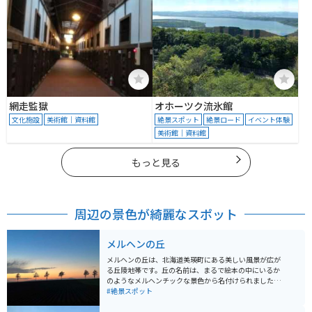
網走監獄
オホーツク流氷館
文化施設
美術館｜資料館
絶景スポット
絶景ロード
イベント体験
美術館｜資料館
もっと見る
周辺の景色が綺麗なスポット
メルヘンの丘
メルヘンの丘は、北海道美瑛町にある美しい風景が広が
る丘陵地帯です。丘の名前は、まるで絵本の中にいるか
のようなメルヘンチックな景色から名付けられました。
一面に広がるなだらかな丘には、季節ごとに異なる作物
#絶景スポット
が育ち、特に夏には緑豊かな農作物や青い空が広がる絶
景が楽しめます。映画の撮影地にもなっており、広い畑