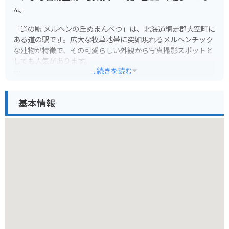
ん。
「道の駅 メルヘンの丘めまんべつ」は、北海道網走郡大空町に
ある道の駅です。広大な牧草地帯に突如現れるメルヘンチック
な建物が特徴で、その可愛らしい外観から写真撮影スポットと
しても人気があります。
...続きを読む
施設内には、地元の食材をふんだんに使ったレストランや、大
空町の特産品を販売する売店があります。レストランでは、網
基本情報
走管内産の小麦を使ったパンや、地元産の牛乳を使ったソフト
クリームなどが人気です。売店では、大空町の特産品であるハ
スカップを使ったお菓子や、地元産の野菜などが販売されてい
ます。
バイクで訪れる場合、道の駅の正面に広々とした駐車場があ
り、休憩場所としても最適です。周辺は広大な景色が広がり、
ツーリングにもおすすめです。特に、網走方面から知床方面へ
抜ける国道391号線は、オホーツク海と広大な牧草地帯を眺め
ながら走ることができる絶景ロードとして知られています。