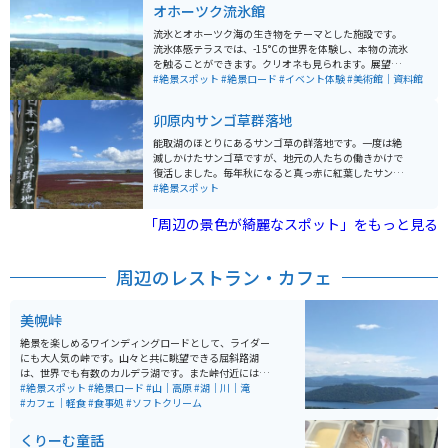
オホーツク流氷館
に木が7本生えているのがとても綺麗です。 また、冬に
は雪が一面を覆い、真っ白な大地と青い空のコントラス
流氷とオホーツク海の生き物をテーマとした施設です。
トが印象的です。丘の頂上付近には木々が点在し、その
流氷体感テラスでは、-15°Cの世界を体験し、本物の流氷
シルエットが夕焼け時には幻想的な雰囲気を醸し出しま
を触ることができます。クリオネも見られます。展望テ
す。近くに道の駅もあるので、休憩にもちょうど良いス
ラスから見えるオホーツク海、網走湖、能取湖は絶景な
#絶景スポット
#絶景ロード
#イベント体験
#美術館｜資料館
ポットです。
ので、天気の良い日がオススメです。
卯原内サンゴ草群落地
能取湖のほとりにあるサンゴ草の群落地です。一度は絶
滅しかけたサンゴ草ですが、地元の人たちの働きかけで
復活しました。毎年秋になると真っ赤に紅葉したサンゴ
草が能取湖のほとりに一面に広がる景色は圧巻です。
#絶景スポット
「周辺の景色が綺麗なスポット」をもっと見る
周辺のレストラン・カフェ
美幌峠
絶景を楽しめるワインディングロードとして、ライダー
にも大人気の峠です。山々と共に眺望できる屈斜路湖
は、世界でも有数のカルデラ湖です。また峠付近には、
北海道では珍しいヘアピンカーブの場所もあり、直線だ
#絶景スポット
#絶景ロード
#山｜高原
#湖｜川｜滝
けでない走りを楽しむ事もできます。辿り着いた峠から
#カフェ｜軽食
#食事処
#ソフトクリーム
の眺めは、息を飲むほどの絶景が広がっています。
くりーむ童話