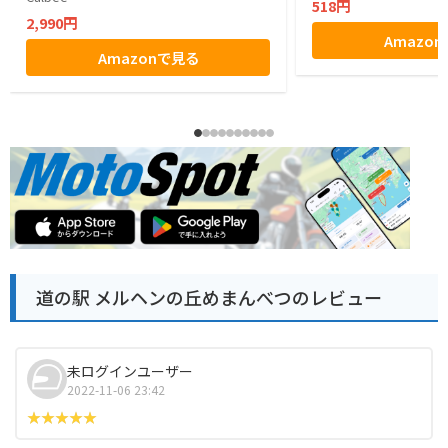
518円
2,990円
Amazo
Amazonで見る
道の駅 メルヘンの丘めまんべつのレビュー
未ログインユーザー
2022-11-06 23:42