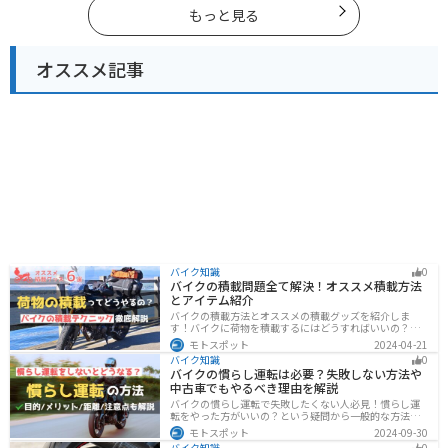
もっと見る
オススメ記事
バイク知識
0
バイクの積載問題全て解決！オススメ積載方法
とアイテム紹介
バイクの積載方法とオススメの積載グッズを紹介しま
す！バイクに荷物を積載するにはどうすればいいの？と
いう疑問はこれで解決！通勤や日帰りツーリング、キャ
モトスポット
2024-04-21
ンプツーリングなど用途別にオススメの積載方法を解説
バイク知識
0
します！オススメの積載アイテムも紹介するので、バイ
バイクの慣らし運転は必要？失敗しない方法や
クの積載に悩んでいる方は参考にしてください。
中古車でもやるべき理由を解説
バイクの慣らし運転で失敗したくない人必見！慣らし運
転をやった方がいいの？という疑問から一般的な方法、
メーカ推奨の方法まで具体的に解説します。注意点や中
モトスポット
2024-09-30
古車でもやった方がいいのか慣らし運転後にやるべきこ
バイク知識
0