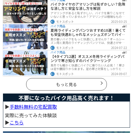
ともまとめたので、これからバイクを買おうとしている
バイクタイヤのアマリングは恥ずかしい？危険
人は参考にしてください。
な消し方と安全な消し方を解説
アマリングがあると恥ずかしい、バイクを乗りこなせて
いないと思っていませんか？アマリングは極端なもので
なければ全く問題ありません。しかし、気になるという
モトスポット
2025-03-25
方がいるのも事実です。この記事では消した方がいいア
バイク用品
0
マリングや消し方を解説します。
夏用ライディングパンツおすすめ10選！暑くて
も安全快適おしゃれなメッシュズボンでバイク
に乗ろう
夏の暑いバイクをもっと快適にしませんか？オールシー
ズン用と夏用のライディングパンツでは、快適さが全然
違います。生地の大半がメッシュ素材で作られた夏用で
モトスポット
2024-07-22
は通気性・透湿性に優れており、熱気を逃しつつ汗をし
バイク用品
0
っかりと乾かしてくれます。そんな夏用ライディングパ
【4タイプ12選】オススメ冬用ライディングパ
ンツの選び方や特徴オススメ商品をまとめました。
ンツで寒さ知らずのバイクツーリング
真冬でも暖かく快適にバイクに乗りたい人必見！！寒さ
は足や腰回りから来ます。足の寒さ対策をしっかりとす
ることで、体全体の寒さを防ぎ快適なバイクツーリング
モトスポット
2024-09-07
を楽しむことができます。この記事では、4つのタイプ別
に真冬でも使えるライディングパンツを12選紹介しま
す！
もっと見る
不要になったバイク用品高く売れます！
▶︎
手数料無料の宅配買取
実際に売ってみた体験談
▶︎
こちら