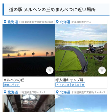
道の駅 メルヘンの丘めまんべつに近い場所
北海道
北海道
北海道網走郡大空町女満別昭和
北海道網走市呼人
メルヘンの丘
呼人浦キャンプ場
絶景スポット
キャンプ場
湖｜川｜滝
北海道
北海道
北海道網走市呼人１−１
北海道網走市天都山２４４−３