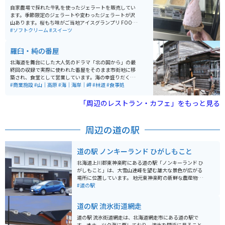
自家農場で採れた牛乳を使ったジェラートを販売してい
ます。季節限定のジェラートや変わったジェラートが沢
山あります。桜もち味がご当地アイスグランプリ FOOD
EX JAPAN 2012 最高金賞受賞を取っています。
#ソフトクリーム
#スイーツ
羅臼・純の番屋
北海道を舞台にした大人気のドラマ「北の国から」の最
終回の収録で実際に使われた番屋をそのまま市街地に移
築され、食堂として営業しています。海の幸盛りだくさ
んのメニューは、観光客や地元の人たちにも人気です。
#商業施設
#山｜高原
#海｜海岸｜岬
#林道
#食事処
「周辺のレストラン・カフェ」をもっと見る
周辺の道の駅
道の駅 ノンキーランド ひがしもこと
北海道上川郡東神楽町にある道の駅「ノンキーランド ひ
がしもこと」は、大雪山連峰を望む雄大な景色が広がる
場所に位置しています。 地元東神楽町の新鮮な農産物が
自慢で、特に夏から秋にかけては、トウモロコシやカボ
#道の駅
チャ、アスパラガスなど旬の野菜が販売されます。 ま
た、隣接する「東神楽町農業研修センター」で作られた
道の駅 流氷街道網走
「花夢」というブランドの新鮮な花きも販売されてお
り、お土産にぴったりです。 施設内には、地元食材を使
道の駅 流氷街道網走は、北海道網走市にある道の駅で
った料理が楽しめるレストランや、軽食コーナー、パン
す。オホーツク海に面しており、流氷を間近に見ること