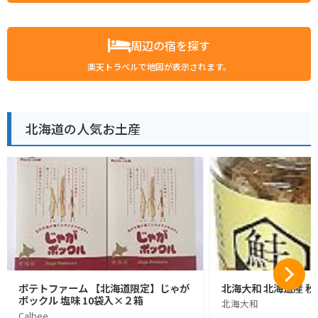
周辺の宿を探す
楽天トラベルで地図が表示されます。
北海道の人気お土産
ポテトファーム 【北海道限定】じゃが
北海大和 北海道産 秋
ポックル 塩味 10袋入×２箱
北海大和
Calbee