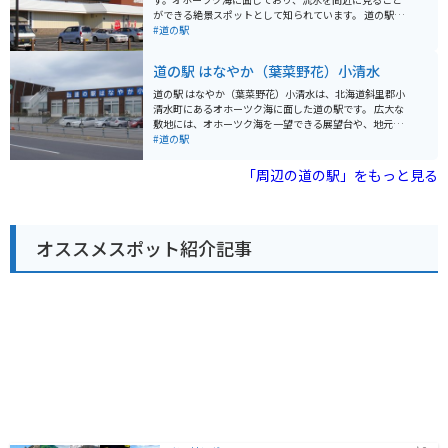
工房などもあり、休憩にも最適です。 バイクで訪れる場
ができる絶景スポットとして知られています。 道の駅に
合、駐車場も広く停めやすいので安心です。 周辺には、
は、レストランや売店があり、地元の新鮮な海産物や農
#道の駅
大雪山国立公園や旭川市街など観光スポットも多く、ド
産物を味わうことができます。お土産も充実しており、
ライブやツーリングの拠点としてもおすすめです。
旅の思い出にぴったりです。 バイクで訪れる場合、駐車
道の駅 はなやか（葉菜野花）小清水
場は広く、休憩場所としても最適です。オホーツク海沿
いの道を走る爽快感は格別です。流氷の時期には、防寒
道の駅 はなやか（葉菜野花）小清水は、北海道斜里郡小
対策をしっかりとしておきましょう。 網走は、流氷以外
清水町にあるオホーツク海に面した道の駅です。 広大な
にも、網走監獄や博物館網走監獄などの観光スポットが
敷地には、オホーツク海を一望できる展望台や、地元の
あります。また、網走湖や能取湖など、自然豊かな場所
新鮮な農産物を販売する直売所、レストランなどがあり
#道の駅
も魅力です。 網走を訪れた際には、ぜひ道の駅 流氷街道
ます。 特にレストランでは、小清水町の特産品である
網走に立ち寄ってみてください。
「小清水そば」や、オホーツク海の新鮮な魚介類を使っ
「周辺の道の駅」をもっと見る
た料理が人気です。 また、道の駅 はなやか（葉菜野花）
小清水は、バイクツーリングの休憩ポイントとしても人
気があります。 オホーツク海沿いの道路は、景色が素晴
らしく、ツーリングに最適です。道の駅には、バイク専
オススメスポット紹介記事
用の駐車場も完備されているので安心です。 小清水町
は、乳製品も有名なので、ソフトクリームやヨーグルト
もおすすめです。