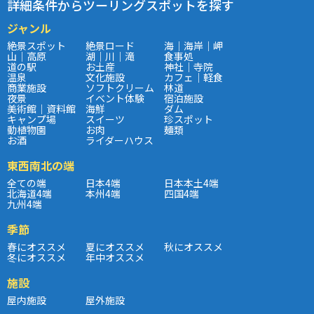
詳細条件からツーリングスポットを探す
ジャンル
絶景スポット
絶景ロード
海｜海岸｜岬
山｜高原
湖｜川｜滝
食事処
道の駅
お土産
神社｜寺院
温泉
文化施設
カフェ｜軽食
商業施設
ソフトクリーム
林道
夜景
イベント体験
宿泊施設
美術館｜資料館
海鮮
ダム
キャンプ場
スイーツ
珍スポット
動植物園
お肉
麺類
お酒
ライダーハウス
東西南北の端
全ての端
日本4端
日本本土4端
北海道4端
本州4端
四国4端
九州4端
季節
春にオススメ
夏にオススメ
秋にオススメ
冬にオススメ
年中オススメ
施設
屋内施設
屋外施設