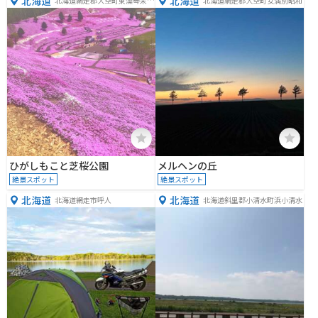
北海道
北海道
北海道網走郡大空町東藻琴末広
北海道網走郡大空町女満別昭和
３９３
ひがしもこと芝桜公園
メルヘンの丘
絶景スポット
絶景スポット
北海道
北海道
北海道網走市呼人
北海道斜里郡小清水町浜小清水