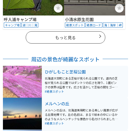
呼人浦キャンプ場
小清水原生花園
キャンプ場
湖｜川｜滝
絶景スポット
絶景ロード
海｜海岸｜岬
もっと見る
周辺の景色が綺麗なスポット
ひがしもこと芝桜公園
北海道大空町にある芝桜が見られる公園です。道内の芝
桜が見られる公園ではダントツの広さを誇り、1面ピン
クの世界は圧巻です。広さを活かして芝桜の間をゴーカ
ートで抜けていくアクティビティなどもあり、大人から
#絶景スポット
子供まで楽しめます。
メルヘンの丘
メルヘンの丘は、北海道美瑛町にある美しい風景が広が
る丘陵地帯です。丘の名前は、まるで絵本の中にいるか
のようなメルヘンチックな景色から名付けられました。
一面に広がるなだらかな丘には、季節ごとに異なる作物
#絶景スポット
が育ち、特に夏には緑豊かな農作物や青い空が広がる絶