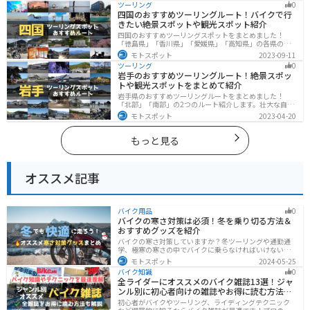
ツーリング
0
際は参考にしてください。
四国のおすすめツーリングルート！バイクで行
きたい絶景スポットや観光スポット紹介
四国のおすすめツーリングスポットをまとめました！
「徳島県」「香川県」「愛媛県」「高知県」の各県の観
光地紹介します。自然豊かな山々や湖、温泉地が点在
モトスポット
2023-09-11
し、四季折々の景色を楽しめるスポットが多数ありま
ツーリング
0
す。バイクで四国にツーリングに行く際は参考にしてく
岩手のおすすめツーリングルート！絶景スポッ
ださい。
トや観光スポットをまとめて紹介
岩手県のおすすめツーリングルートをまとめました！
「北部」「南部」の2つのルート紹介します。壮大な自然
や歴史的な観光スポットが多く存在するので楽しめま
モトスポット
2023-04-20
す。バイクで岩手県にツーリングに行く際は参考にして
ください。
もっと見る
オススメ記事
バイク用品
0
バイクの寒さ対策は必須！冬を乗り切る方法＆
おすすめグッズを紹介
バイクの寒さ対策していますか？冬ツーリングや通勤通
学、極寒の寒さの中でバイクに乗らなければいけない時
でも快適に乗る方法をまとめました！オススメの寒さ対
モトスポット
2024-05-25
策グッズも紹介しているので、これで寒い冬でも快適に
バイク知識
0
バイクに乗りましょう！
全ライダーにオススメのバイク雑誌13選！ジャ
ンル別に初心者向けの雑誌やお得に読む方法も
解説
初心者がバイクやツーリング、ライディングテクニック