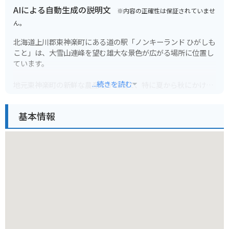
AIによる自動生成の説明文
※内容の正確性は保証されていませ
ん。
北海道上川郡東神楽町にある道の駅「ノンキーランド ひがしも
こと」は、大雪山連峰を望む雄大な景色が広がる場所に位置し
ています。
...続きを読む
地元東神楽町の新鮮な農産物が自慢で、特に夏から秋にかけて
は、トウモロコシやカボチャ、アスパラガスなど旬の野菜が販
売されます。
基本情報
また、隣接する「東神楽町農業研修センター」で作られた「花
夢」というブランドの新鮮な花きも販売されており、お土産に
ぴったりです。
施設内には、地元食材を使った料理が楽しめるレストランや、
軽食コーナー、パン工房などもあり、休憩にも最適です。
バイクで訪れる場合、駐車場も広く停めやすいので安心です。
周辺には、大雪山国立公園や旭川市街など観光スポットも多
く、ドライブやツーリングの拠点としてもおすすめです。