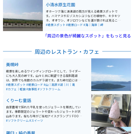
景が楽しめます。映画の撮影地にもなっており、広い畑
小清水原生花園
に木が7本生えているのがとても綺麗です。 また、冬に
は雪が一面を覆い、真っ白な大地と青い空のコントラス
オホーツク海と涛沸湖の両方が見える絶景スポットで
トが印象的です。丘の頂上付近には木々が点在し、その
す。ハマナスやエゾスカシユリなどの植物や、キタキツ
シルエットが夕焼け時には幻想的な雰囲気を醸し出しま
ネ、オオワシ、オジロワシなどを運が良ければ見ること
す。近くに道の駅もあるので、休憩にもちょうど良いス
ができます。晴れていれば斜里岳や藻琴山も望むことが
#絶景スポット
#絶景ロード
#海｜海岸｜岬
ポットです。
できます 春夏秋冬それぞれの顔があるスポットです。
「周辺の景色が綺麗なスポット」をもっと見る
周辺のレストラン・カフェ
美幌峠
絶景を楽しめるワインディングロードとして、ライダー
にも大人気の峠です。山々と共に眺望できる屈斜路湖
は、世界でも有数のカルデラ湖です。また峠付近には、
北海道では珍しいヘアピンカーブの場所もあり、直線だ
#絶景スポット
#絶景ロード
#山｜高原
#湖｜川｜滝
けでない走りを楽しむ事もできます。辿り着いた峠から
#カフェ｜軽食
#食事処
#ソフトクリーム
の眺めは、息を飲むほどの絶景が広がっています。
くりーむ童話
自家農場で採れた牛乳を使ったジェラートを販売してい
ます。季節限定のジェラートや変わったジェラートが沢
山あります。桜もち味がご当地アイスグランプリ FOOD
EX JAPAN 2012 最高金賞受賞を取っています。
#ソフトクリーム
#スイーツ
羅臼・純の番屋