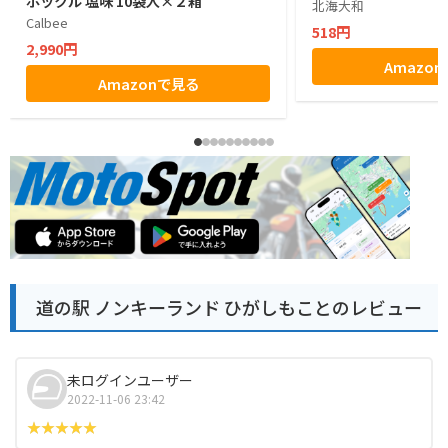
ポックル 塩味 10袋入×２箱
北海大和
Calbee
518円
2,990円
Amazo
Amazonで見る
道の駅 ノンキーランド ひがしもことのレビュー
未ログインユーザー
2022-11-06 23:42