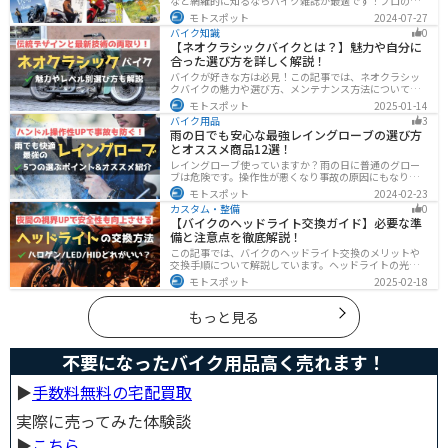
など網羅的に知るならバイク雑誌が最適です！プロのラ
イターがしっかりと調べた情報とわかりやすい写真でま
モトスポット
2024-07-27
とめられているので、効率的に理解できます。そんなバ
バイク知識
0
イク雑誌をジャンル別にオススメのバイク雑誌をまとめ
【ネオクラシックバイクとは？】魅力や自分に
ました。サブスクサービスを利用すれば全ての雑誌をお
合った選び方を詳しく解説！
得に読むことができるのでオススメです。
バイクが好きな方は必見！この記事では、ネオクラシッ
クバイクの魅力や選び方、メンテナンス方法について解
説しています。実はネオクラシックバイクは、見た目と
モトスポット
2025-01-14
機能性の両方を求める人に最適なです。この記事を読め
バイク用品
3
ば、ネオクラシックバイクの魅力が理解できます。
雨の日でも安心な最強レイングローブの選び方
とオススメ商品12選！
レイングローブ使っていますか？雨の日に普通のグロー
ブは危険です。操作性が悪くなり事故の原因にもなりま
す。安全と快適に運転するためにもしっかりとしたレイ
モトスポット
2024-02-23
ングローブを準備しておきましょう。この記事ではレイ
カスタム・整備
0
ングローブの選び方とオススメを紹介します。
【バイクのヘッドライト交換ガイド】必要な準
備と注意点を徹底解説！
この記事では、バイクのヘッドライト交換のメリットや
交換手順について解説しています。ヘッドライトの光が
弱くなっていませんか？夜間の視界を改善するために
モトスポット
2025-02-18
は、適切なヘッドライト交換が必要です。自分で交換す
る方法からショップに依頼する場合の費用までわかりや
すくお伝えします！
もっと見る
不要になったバイク用品高く売れます！
▶︎
手数料無料の宅配買取
実際に売ってみた体験談
▶︎
こちら