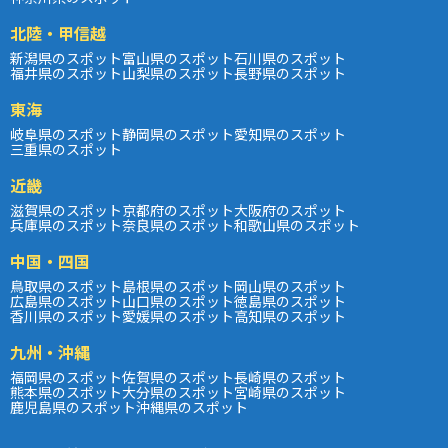
北陸・甲信越
新潟県のスポット
富山県のスポット
石川県のスポット
福井県のスポット
山梨県のスポット
長野県のスポット
東海
岐阜県のスポット
静岡県のスポット
愛知県のスポット
三重県のスポット
近畿
滋賀県のスポット
京都府のスポット
大阪府のスポット
兵庫県のスポット
奈良県のスポット
和歌山県のスポット
中国・四国
鳥取県のスポット
島根県のスポット
岡山県のスポット
広島県のスポット
山口県のスポット
徳島県のスポット
香川県のスポット
愛媛県のスポット
高知県のスポット
九州・沖縄
福岡県のスポット
佐賀県のスポット
長崎県のスポット
熊本県のスポット
大分県のスポット
宮崎県のスポット
鹿児島県のスポット
沖縄県のスポット