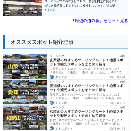
す。オホーツク海に面しており、流氷を間近に見ること
らしく、ツーリングに最適です。道の駅には、バイク専
ができる絶景スポットとして知られています。 道の駅に
用の駐車場も完備されているので安心です。 小清水町
は、レストランや売店があり、地元の新鮮な海産物や農
#道の駅
は、乳製品も有名なので、ソフトクリームやヨーグルト
産物を味わうことができます。お土産も充実しており、
もおすすめです。
旅の思い出にぴったりです。 バイクで訪れる場合、駐車
「周辺の道の駅」をもっと見る
場は広く、休憩場所としても最適です。オホーツク海沿
いの道を走る爽快感は格別です。流氷の時期には、防寒
対策をしっかりとしておきましょう。 網走は、流氷以外
にも、網走監獄や博物館網走監獄などの観光スポットが
オススメスポット紹介記事
あります。また、網走湖や能取湖など、自然豊かな場所
も魅力です。 網走を訪れた際には、ぜひ道の駅 流氷街道
網走に立ち寄ってみてください。
ツーリング
0
山梨県のおすすめツーリングルート！絶景スポ
ットや観光スポットをまとめて紹介
山梨県のおすすめツーリングルートをまとめました！
「北西部」「北東部」「南部（富士山周辺）」の3つのル
ート紹介します。富士山を中心に自然豊かな景色や食事
モトスポット
2023-03-24
を楽しめるスポットが多数あります。バイクで山梨県に
ツーリング
0
ツーリングに行く際は参考にしてください。
愛知県のおすすめツーリングルート！絶景スポ
ットや観光スポットをまとめて紹介
愛知県のおすすめツーリングルートをまとめました！
「市街地周辺」「東部」「渥美半島」「知多半島」の4つ
のルート紹介します。名古屋周辺の栄えたスポットから
モトスポット
2023-03-03
山、海、美術館なども多数あり、自然・歴史・文化を満
ツーリング
0
喫するツーリングができます。バイクで愛知県にツーリ
和歌山のおすすめツーリングルート！絶景スポ
ングに行く際は参考にしてください。
ットや観光スポットをまとめて紹介
和歌山県のおすすめツーリングルートをまとめました！
「北部」「中部」「南部」の3つのルート紹介します。海
と山に囲まれた自然豊かなエリアが広がり、様々な楽し
モトスポット
2023-04-03
み方ができます。バイクで和歌山県にツーリングに行く