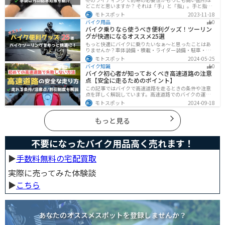
どこだと思いますか？ それは「手」と「指」。手と指が
冷えてしまうと、防寒ジャケットをいくら着込んでも寒
モトスポット
2023-11-18
さから逃れることはできません。そんな防寒の要となる
バイク用品
0
オススメ防寒手袋を紹介します。
バイク乗りなら使うべき便利グッズ！ツーリン
グが快適になるオススメ25選
もっと快適にバイクに乗りたいなぁ〜と思ったことはあ
りませんか？車体装備・積載・ライダー装備・駐車・メ
ンテ・トラブル対応の6ジャンルで、バイクをもっと快適
モトスポット
2024-05-25
にするオススメ便利グッズを紹介します！
バイク知識
0
バイク初心者が知っておくべき高速道路の注意
点【安全に走るためのポイント】
この記事ではバイクで高速道路を走るときの条件や注意
点を詳しく解説しています。高速道路でのバイクの運転
に不安を感じていませんか？実は安全に運転するには、
モトスポット
2024-09-18
走行条件や注意点を正しく理解することが大切です。高
速道路でも安全にバイクの運転を楽しむ方法を紹介しま
す！
もっと見る
不要になったバイク用品高く売れます！
▶︎
手数料無料の宅配買取
実際に売ってみた体験談
▶︎
こちら
あなたのオススメスポットを登録しませんか？