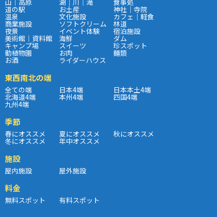
山｜高原
湖｜川｜滝
食事処
道の駅
お土産
神社｜寺院
温泉
文化施設
カフェ｜軽食
商業施設
ソフトクリーム
林道
夜景
イベント体験
宿泊施設
美術館｜資料館
海鮮
ダム
キャンプ場
スイーツ
珍スポット
動植物園
お肉
麺類
お酒
ライダーハウス
東西南北の端
全ての端
日本4端
日本本土4端
北海道4端
本州4端
四国4端
九州4端
季節
春にオススメ
夏にオススメ
秋にオススメ
冬にオススメ
年中オススメ
施設
屋内施設
屋外施設
料金
無料スポット
有料スポット