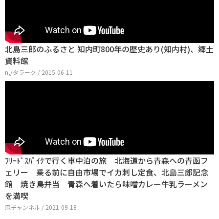
北島三郎のふるさと 知内町800年の歴史あり(知内村)、郷土
資料館
n,/タラーク / 2015-06-11
ﾌﾘｰﾄﾞｽﾊﾟｲｸで行く車中泊の旅 北海道から青森への青函フ
ェリー 乗る前に自由市場でイカ刺し定食、北島三郎記念
館 焼き鳥弁当 青森へ着いたら味噌カレー牛乳ラーメン
を満喫
忠チャンネル / 2021-09-18