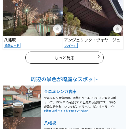
八幡坂
アンジェリック・ヴォヤージュ
絶景ロード
スイーツ
もっと見る
周辺の景色が綺麗なスポット
金森赤レンガ倉庫
金森赤レンガ倉庫は、函館のベイエリアにある観光スポ
ットで、1909年に再建された歴史ある建物です。7棟の
施設に分かれ、ショッピングモール、ビアホール、イベ
ントホールなどとして1988年から営業しています。 冬に
#絶景スポット
#お土産
#文化施設
は「はこだてクリスマスファンタジー」が開催されま
す。金森赤レンガ倉庫は歴史を伝え、観光地としても人
八幡坂
気のスポットなので、周辺には飲食店も充実していま
す。