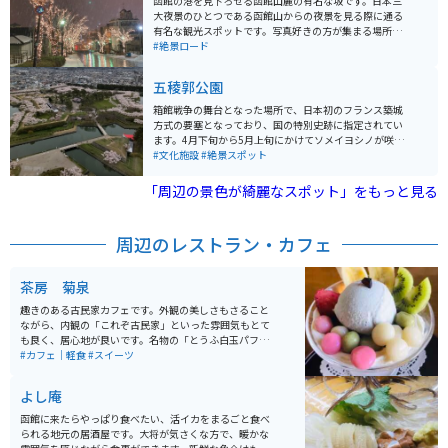
函館の港を見下ろせる函館山麓の有名な坂です。日本三
大夜景のひとつである函館山からの夜景を見る際に通る
有名な観光スポットです。写真好きの方が集まる場所
で、坂の上から写真を撮っている方がたくさんいます。
#絶景ロード
石畳の地面が写真映えします。
五稜郭公園
箱館戦争の舞台となった場所で、日本初のフランス築城
方式の要塞となっており、国の特別史跡に指定されてい
ます。4月下旬から5月上旬にかけてソメイヨシノが咲き
乱れて絶景になります。公園内から見るのももちろん良
#文化施設
#絶景スポット
いですが、近くにある五稜郭タワーから見下ろせば満開
の桜だけでなく、五稜郭公園の独特の形も楽しむことが
「周辺の景色が綺麗なスポット」をもっと見る
できます。
周辺のレストラン・カフェ
茶房 菊泉
趣きのある古民家カフェです。外観の美しさもさること
ながら、内観の「これぞ古民家」といった雰囲気もとて
も良く、居心地が良いです。名物の「とうふ白玉パフ
ェ」は見た目も可愛らしくカラフルな和風パフェで、店
#カフェ｜軽食
#スイーツ
のイメージとぴったり合っています。もちろんお味も良
いです。スイーツの他に軽食もあるので、ゆったりと休
よし庵
憩するのにもってこいのスポットです。
函館に来たらやっぱり食べたい、活イカをまるごと食べ
られる地元の居酒屋です。大将が気さくな方で、暖かな