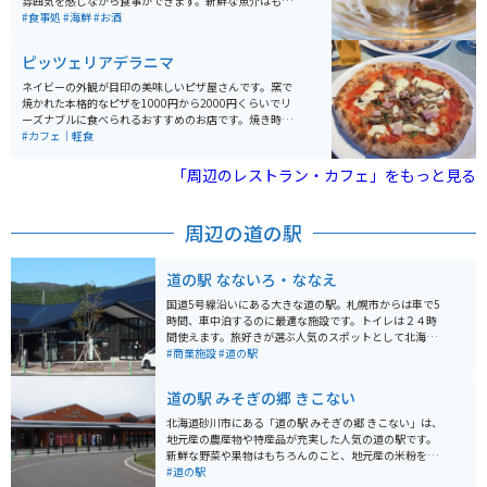
雰囲気を感じながら食事ができます。新鮮な魚介はもち
ろん、美味しいお料理がたくさんあるので、その日のオ
#食事処
#海鮮
#お酒
ススメを大将に伺って、旬の物を食べるのがオススメで
す。生け簀から出たばかりの活イカは迫力満点、お味も
ピッツェリアデラニマ
満点です。
ネイビーの外観が目印の美味しいピザ屋さんです。窯で
焼かれた本格的なピザを1000円から2000円くらいでリ
ーズナブルに食べられるおすすめのお店です。焼き時間
もあっという間で待たずに食べられるのも魅力です。店
#カフェ｜軽食
主の三つ編みにされた髭がチャーミングです。
「周辺のレストラン・カフェ」をもっと見る
周辺の道の駅
道の駅 なないろ・ななえ
国道5号線沿いにある大きな道の駅。札幌市からは車で5
時間、車中泊するのに最適な施設です。トイレは２４時
間使えます。旅好きが選ぶ人気のスポットとして北海道
では第一位。全国で第4位の人気を誇ってます。駐車可能
#商業施設
#道の駅
台数は、普通車148台・大型車23台と言う広さ。
道の駅 みそぎの郷 きこない
北海道砂川市にある「道の駅 みそぎの郷 きこない」は、
地元産の農産物や特産品が充実した人気の道の駅です。
新鮮な野菜や果物はもちろんのこと、地元産の米粉を使
ったパンやスイーツ、味噌や醤油などの加工品も豊富に
#道の駅