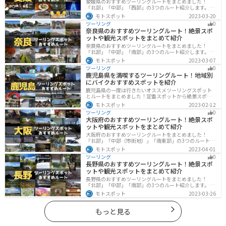
愛媛県のおすすめツーリングルートをまとめました！
「北部」「中部」「西部」の3つのルート紹介します。山
や海といった自然だけでなく、気軽に渡れる島もあり
モトスポット
2023-03-20
様々な楽しみ方ができます。バイクで愛媛県にツーリン
ツーリング
0
グに行く際は参考にしてください。
奈良県のおすすめツーリングルート！絶景スポ
ットや観光スポットをまとめて紹介
奈良県のおすすめツーリングルートをまとめました！
「北部」「中部」「南部」の3つのルート紹介します。歴
史のある神社寺院が多数あり、自然豊かや山々、グルメ
モトスポット
2023-03-07
を満喫するツーリングができます。バイクで奈良県にツ
ツーリング
0
ーリングに行く際は参考にしてください。
鹿児島県を満喫するツーリングルート！地域別
にバイクおすすめスポットを紹介
鹿児島県の一度は行きたいオススメツーリングスポット
とルートをまとめました！定番スポットから絶景スポッ
ト、温泉、山、海、グルメなど様々なジャンルで楽しめ
モトスポット
2023-02-12
ます。バイクで鹿児島ツーリングに行こうと思っている
ツーリング
0
人は、参考にしてください。
大阪府のおすすめツーリングルート！絶景スポ
ットや観光スポットをまとめて紹介
大阪府のおすすめツーリングルートをまとめました！
「北部」「中部（市街地）」「南東部」の3つのルート紹
介します。歴史と近代が融合した魅力的なエリアで様々
モトスポット
2023-04-01
な楽しみ方ができます。バイクで大阪府にツーリングに
ツーリング
0
行く際は参考にしてください。
長野県のおすすめツーリングルート！絶景スポ
ットや観光スポットをまとめて紹介
長野県のおすすめツーリングルートをまとめました！
「北部」「中部」「南部」の3つのルート紹介します。諏
訪湖やビーナスラインのような全国でも有名なツーリン
モトスポット
2023-03-26
グスポットが多数あります。バイクで長野県にツーリン
グに行く際は参考にしてください。
もっと見る