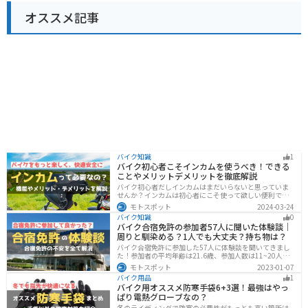
オススメ記事
バイク知識
1
バイク初心者こそインカムを使うべき！できる
ことやメリットデメリットを徹底解説
バイク初心者だしインカムはまだいらないと思っていま
せんか？インカムは初心者にこそ使って欲しい便利で安
全に運転するための機器です。インカムでできることや
モトスポット
2024-03-24
メリットデメリットなどまとめましたので、気になって
バイク知識
0
いる人はぜひ参考にしてください。
バイク合宿免許の参加者57人に聞いた体験談｜
周りと馴染める？1人でも大丈夫？持ち物は？
バイク合宿免許に参加した57人に体験談を聞いてきまし
た！参加者の平均年齢は21.6歳、参加人数は11~20人な
ど統計情報や人間関係はどうだったのか、持っていくべ
モトスポット
2023-01-07
きものなど参加する前に知っておきたい情報をまとめま
バイク用品
1
した。
バイク用オススメ防寒手袋6+3選！最強はやっ
ぱり電熱グローブなの？
冬のライディングで防寒の必要性がもっとも高い箇所は