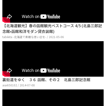
【北海道観光】春の函館観光ベストコース 4/5 (北島三郎記
念館•函館和洋モダン貸衣装館)
tabikita -北海道で素敵な思い出を- / 2021-05-06
裏街道をゆく ３６ 函館、その２ 北島三郎記念館
aiai650102 / 2014-07-08