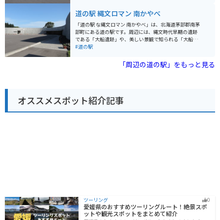
取り揃えています。 また、併設されているレストランで
は、地元食材をふんだんに使った料理を楽しむことがで
道の駅 縄文ロマン 南かやべ
きます。 バイクで訪れる際には、広々とした駐車場があ
るので安心です。 道の駅 みそぎの郷 きこないは、ドライ
「道の駅 な縄文ロマン 南かやべ」は、北海道茅部郡南茅
ブやツーリングの休憩スポットとしてだけでなく、地元
部町にある道の駅です。周辺には、縄文時代早期の遺跡
の魅力に触れられる場所としてもおすすめです。
である「大船遺跡」や、美しい景観で知られる「大船海
岸」など、見どころが沢山あります。 道の駅には、地元
#道の駅
でとれた新鮮な魚介類を販売している「漁火海岸」、地
元産の昆布や海産物の加工品、農産物を販売している
「周辺の道の駅」をもっと見る
「縄文ロマン館」があります。レストランでは、南茅部
産の新鮮な海の幸を使った料理を堪能できます。 バイク
で訪れる際は、駐車場も広々としているので安心です。
周辺の海岸線を走る道は、景色も良くツーリングにも最
オススメスポット紹介記事
適です。 南茅部町は、昆布の産地として有名です。お土
産には、ぜひ地元産の昆布を使った商品を選んでみてく
ださい。また、ホタテやイカなどの海産物も豊富なの
で、おすすめです。
ツーリング
0
愛媛県のおすすめツーリングルート！絶景スポ
ットや観光スポットをまとめて紹介