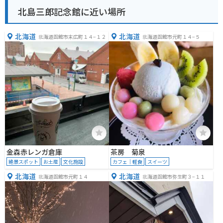
北島三郎記念館に近い場所
北海道
北海道
北海道函館市末広町１４−１２
北海道函館市元町１４−５
金森赤レンガ倉庫
茶房 菊泉
絶景スポット
お土産
文化施設
カフェ｜軽食
スイーツ
北海道
北海道
北海道函館市元町１４
北海道函館市弥生町３−１１