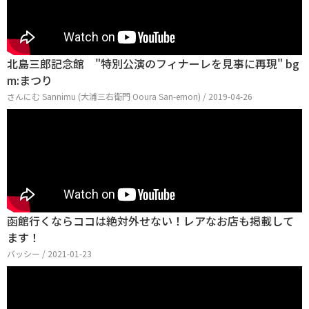
北島三郎記念館 "特別公演のフィナーレを見事に再現" bg
m:まつり
さんにむ Sannimu (大浦三右衛門 Ooura San-emon) / 2019-04-26
函館行くならココは絶対外せない！レアなお店も掲載して
ます！
バッシー / 2021-01-23