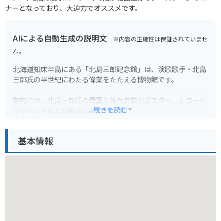
ナーとなっており、大迫力でオススメです。
AIによる自動生成の説明文
※内容の正確性は保証されていませ
ん。
北海道知床半島にある「北島三郎記念館」は、演歌歌手・北島
三郎氏の半世紀にわたる偉業をたたえる博物館です。
館内には、北島三郎氏の貴重な舞台衣装やポスター、レコード
...続きを読む
ジャケットなどが展示されています。
また、ファン垂涎のグッズ販売コーナーや、併設の「カラオケ
基本情報
館」で北島三郎氏の楽曲を歌って楽しむこともできます。
【バイクでの訪問について】
知床半島は景観が素晴らしく、ツーリングに最適なエリアで
す。
北島三郎記念館には駐車場も完備されているため、バイクでも
安心して訪れることができます。
ただし、山岳地帯のため天候が変わりやすい点に注意し、防寒