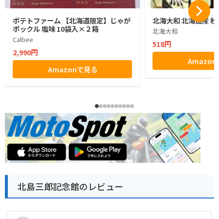
ポテトファーム 【北海道限定】じゃが
北海大和 北海道産 秋
ポックル 塩味 10袋入×２箱
北海大和
Calbee
518円
2,990円
Amazo
Amazonで見る
北島三郎記念館のレビュー