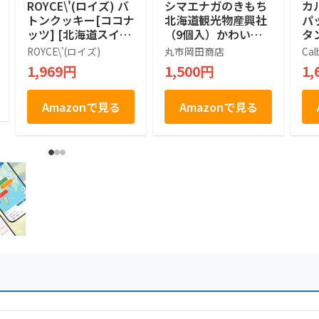
ROYCE\'(ロイズ) バ
シマエナガのきもち
カ
トンクッキー[ココナ
北海道観光物産興社
パ
ッツ] [北海道スイー
（9個入）かわいい
タン
ツ] 25個 (x 1)
シマエナガ (1箱)
袋
ROYCE\'(ロイズ)
丸市岡田商店
Cal
1,969円
1,500円
1,
Amazonで見る
Amazonで見る