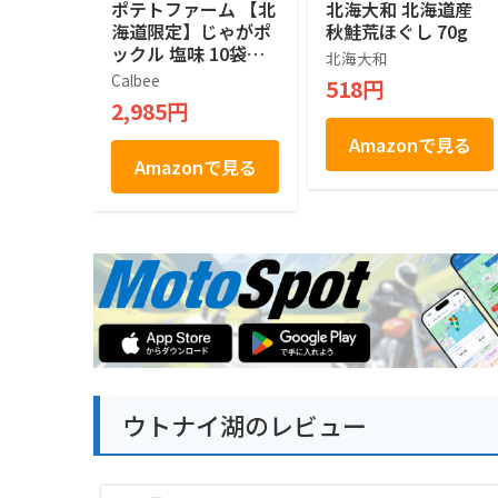
ポテトファーム 【北
北海大和 北海道産
海道限定】じゃがポ
秋鮭荒ほぐし 70g
ックル 塩味 10袋入
北海大和
×２箱
Calbee
518円
2,985円
Amazonで見る
Amazonで見る
ウトナイ湖のレビュー