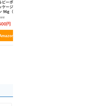
ルビーポテト【新
ISHIYA 白い恋人（ホ
プリッツ グ
ッケージ】ぽてコ
ワイト）12枚入
ごころPRE
 96g（16g*6
もろこし＞
石屋製菓
）1箱
定発売 24.
bee
プリッツ
1,394円
600円
1,277円
Amazonで見る
Amazonで見る
Amazo