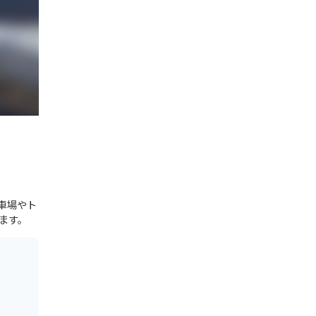
車場やト
ます。