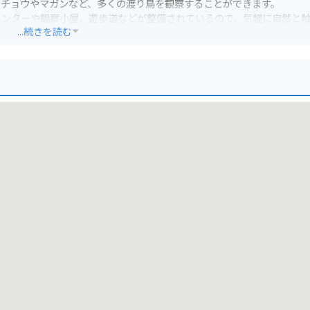
クチョウやマガンなど、多くの渡り鳥を観察することができます。
センターや観察小屋、遊歩道などが整備されているので、気軽に自然と
...続きを読む
あるので、時間に余裕を持って散策するのがおすすめです。周辺には道
所です。