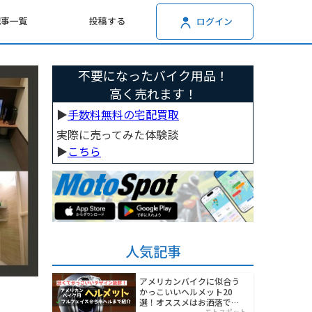
記事一覧
投稿する
ログイン
不要になったバイク用品！
高く売れます！
▶︎
手数料無料の宅配買取
実際に売ってみた体験談
▶︎
こちら
人気記事
アメリカンバイクに似合う
かっこいいヘルメット20
選！オススメはお洒落でワ
モトスポット