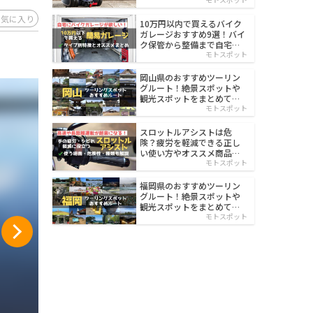
イルド
お気に入り
10万円以内で買えるバイク
ガレージおすすめ9選！バイ
ク保管から整備まで自宅で
楽々
モトスポット
岡山県のおすすめツーリン
グルート！絶景スポットや
観光スポットをまとめて紹
介
モトスポット
スロットルアシストは危
険？疲労を軽減できる正し
い使い方やオススメ商品を
紹介
モトスポット
福岡県のおすすめツーリン
グルート！絶景スポットや
観光スポットをまとめて紹
介
モトスポット