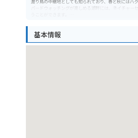
渡り鳥の中継地としても知られており、春と秋にはハ
バードウォッチングが楽しめる湖畔には、ネイチャー
うことができます。
バイクで訪れる際は、駐車場から湖畔まで少し距離が
基本情報
温泉施設もあるので、ツーリングの休憩にも最適な場