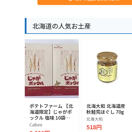
北海道の人気お土産
ポテトファーム 【北
北海大和 北海道産
海道限定】じゃがポ
秋鮭荒ほぐし 70g
ックル 塩味 10袋入
北海大和
×２箱
Calbee
518円