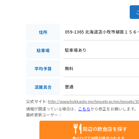
059-1365 北海道苫小牧市植苗１５６
住所
駐車場あり
駐車場
無料
平均予算
普通
混雑具合
公式サイト:
http://www.hokkaido-michinoeki.jp/michinoeki/3
情報が間違っている場合は、
こちら
から修正をお願いします。
最終更新ユーザー：
周辺の飲食店を探す
食べログで地図が表示されます。