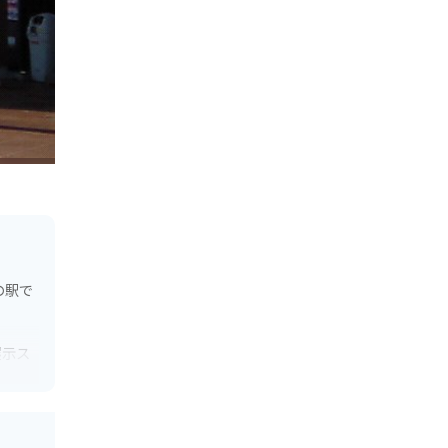
の駅で
展示ス