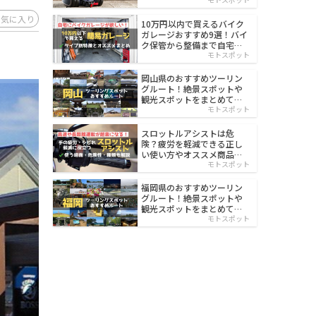
イルド
お気に入り
10万円以内で買えるバイク
ガレージおすすめ9選！バイ
ク保管から整備まで自宅で
楽々
モトスポット
岡山県のおすすめツーリン
グルート！絶景スポットや
観光スポットをまとめて紹
介
モトスポット
スロットルアシストは危
険？疲労を軽減できる正し
い使い方やオススメ商品を
紹介
モトスポット
福岡県のおすすめツーリン
グルート！絶景スポットや
観光スポットをまとめて紹
介
モトスポット