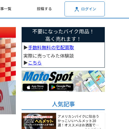
記事一覧
投稿する
ログイン
不要になったバイク用品！
高く売れます！
▶︎
手数料無料の宅配買取
実際に売ってみた体験談
▶︎
こちら
人気記事
アメリカンバイクに似合う
かっこいいヘルメット20
選！オススメはお洒落でワ
モトスポット