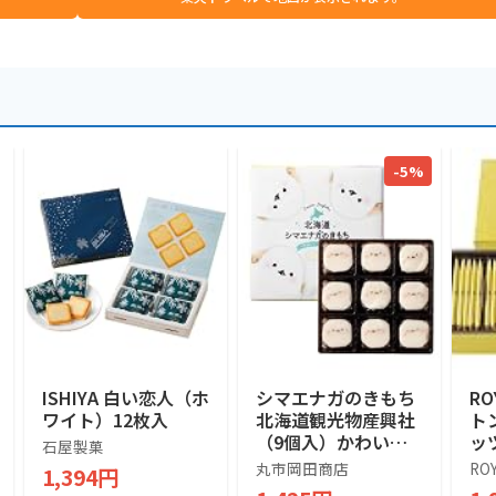
-5%
ISHIYA 白い恋人（ホ
シマエナガのきもち
RO
ワイト）12枚入
北海道観光物産興社
ト
（9個入）かわいい
ッ
石屋製菓
シマエナガ (1箱)
ツ]
丸市岡田商店
RO
1,394円