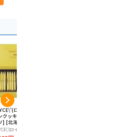
YCE\'(ロイズ) バ
ISHIYA 白い恋人（ホ
じゃがポッ
ンクッキー[ココナ
ワイト）9枚入
て塩味（17
ツ] [北海道スイー
袋）【北海
石屋製菓
 25個 (x 1)
品】
YCE\'(ロイズ)
ノーブランド
1,464円