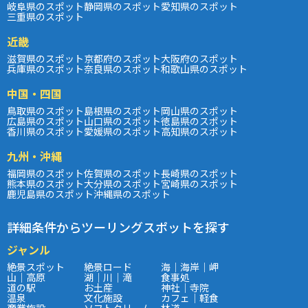
岐阜県のスポット
静岡県のスポット
愛知県のスポット
三重県のスポット
近畿
滋賀県のスポット
京都府のスポット
大阪府のスポット
兵庫県のスポット
奈良県のスポット
和歌山県のスポット
中国・四国
鳥取県のスポット
島根県のスポット
岡山県のスポット
広島県のスポット
山口県のスポット
徳島県のスポット
香川県のスポット
愛媛県のスポット
高知県のスポット
九州・沖縄
福岡県のスポット
佐賀県のスポット
長崎県のスポット
熊本県のスポット
大分県のスポット
宮崎県のスポット
鹿児島県のスポット
沖縄県のスポット
詳細条件からツーリングスポットを探す
ジャンル
絶景スポット
絶景ロード
海｜海岸｜岬
山｜高原
湖｜川｜滝
食事処
道の駅
お土産
神社｜寺院
温泉
文化施設
カフェ｜軽食
商業施設
ソフトクリーム
林道