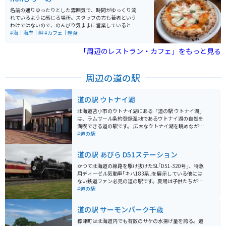
す。競馬を知らない方でも楽しめること間違いなしのス
ポットです。
名前の通りゆったりとした雰囲気で、時間がゆっくり流
れているように感じる場所。スタッフの方も若者という
わけではないので、のんびり気ままに営業しているとい
った感じでした。食事は美味しく、価格設定は量を考え
#海｜海岸｜岬
#カフェ｜軽食
ると安価であったと思います。
「周辺のレストラン・カフェ」をもっと見る
周辺の道の駅
道の駅 ウトナイ湖
北海道苫小市のウトナイ湖にある「道の駅 ウトナイ湖」
は、ラムサール条約登録湿地であるウトナイ湖の自然を
満喫できる道の駅です。 広大なウトナイ湖を眺めながら
食事を楽しめるレストランや、地元の特産品を販売する
#道の駅
ショップ、ウトナイ湖について学べる展示スペースなど
があります。 特におすすめは、地元産の新鮮な食材をた
道の駅 あびら D51ステーション
っぷり使った料理の数々。 苫小と言えばホッキ貝が有名
ですが、ウトナイ湖周辺で採れる新鮮な野菜を使った料
かつて北海道の線路を駆け抜けたSL｢D51-320号｣、特急
理も絶品です。 バイクで訪れる際は、駐車場からウトナ
用ディーゼル気動車｢キハ183系｣を展示している他には
イ湖畔まで続く遊歩道を散策するのがおすすめです。 湖
ない鉄道ファン必見の道の駅です。夏場は子供たちが遊
畔からは、四季折々の美しい自然を眺めることができま
べるふわふわドームなどもあり、家族連れでも楽しめま
#道の駅
す。 道の駅 ウトナイ湖は、自然を満喫しながら、地元の
す。屋内にはパンや特産品、野菜などもあります。
美味しいものを楽しめる場所です。
道の駅 サーモンパーク千歳
標津町は北海道内でも有数のサケの水揚げ量を誇る。道