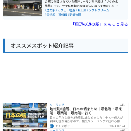
の駅に併設されている標津サーモン科学館は「サケの水
族館」です。サケ科魚類と標津周辺に暮らす魚たちを展
示しています。 カフェスペースでは食事の他、別海産牛
#道の駅
#カフェ｜軽食
#お土産
#ソフトクリーム
乳と標津産牛乳のソフトクリームがあり食べ比べができ
#美術館｜資料館
#動植物園
ます。グランドピアノが設置されており自由に演奏もで
きます。
「周辺の道の駅」をもっと見る
オススメスポット紹介記事
ツーリング
1
地域別6箇所、日本の端まとめ｜最北端・最東
端・最西端・最南端に行く
日本の色々な端を地域別にまとめました！全て一般人が
到達可能な場所なので、観光やツーリングで訪れる際の
参考にしてください。
モトスポット
2024-02-24
ツーリング
0