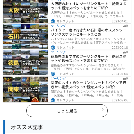
大阪府のおすすめツーリングルート！絶景スポ
ットや観光スポットをまとめて紹介
大阪府のおすすめツーリングルートをまとめました！
「北部」「中部（市街地）」「南東部」の3つのルート紹
介します。歴史と近代が融合した魅力的なエリアで様々
モトスポット
2023-04-01
な楽しみ方ができます。バイクで大阪府にツーリングに
ツーリング
0
行く際は参考にしてください。
バイクで一度は行きたい石川県のオススメツー
リングスポットとルートまとめ
バイクで石川県に行くなら必見！オススメツーリングス
ポットとルートをまとめました！定番スポットから絶景
スポット、温泉、海、グルメなど様々なジャンルで楽し
モトスポット
2023-02-18
めます。バイクで石川ツーリングに行こうと思っている
ツーリング
0
人は、参考にしてください。
徳島県のおすすめツーリングルート！絶景スポ
ットや観光スポットをまとめて紹介
徳島県のおすすめツーリングルートをまとめました！
「東部」「西部」の2つのルート紹介します。有名なうず
しおや山を中心とした自然豊かなスポットが多数ありま
モトスポット
2023-04-04
す。バイクで徳島県にツーリングに行く際は参考にして
ツーリング
0
ください。
関東のおすすめツーリングルート！バイクで行
きたい絶景スポットや観光スポット紹介
関東のおすすめツーリングスポットをまとめました！
「茨城県」「栃木県」「群馬県」「埼玉県」「千葉県」
「東京都」「神奈川県」の各県の観光地紹介します。自
モトスポット
2023-09-06
然豊かな山々や湖、温泉地が点在し、四季折々の景色を
楽しめるスポットが多数あります。バイクで関東にツー
リングに行く際は参考にしてください。
もっと見る
オススメ記事