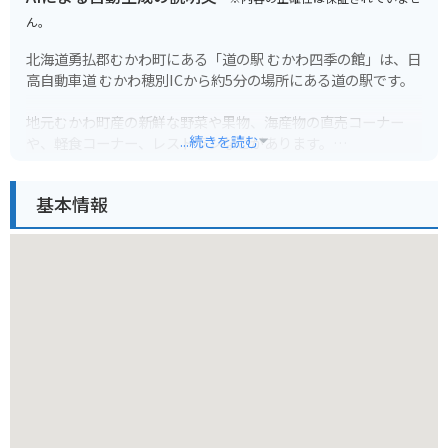
ん。
北海道勇払郡むかわ町にある「道の駅 むかわ四季の館」は、日
高自動車道 むかわ穂別ICから約5分の場所にある道の駅です。
地元むかわ町産の新鮮な野菜や果物、海産物の直売コーナー
...続きを読む
や、軽食コーナー、レストランなどがあります。
とくに、むかわ町特産のししゃもを使った料理や、地元産の食
材をふんだんに使った料理が人気です。
基本情報
また、隣接する「むかわ町穂別博物館」では、むかわ竜の化石
や、アンモナイトなど、貴重な資料を見ることができます。
バイクで訪れる際は、道の駅に隣接して、広々とした駐車場が
完備されているので安心です。
日高地方のツーリングの休憩スポットとしても最適な場所で
す。
むかわ町の名産品としては、先述のししゃもの他に、穂別メロ
ンやトマトなどの農産物も有名です。
道の駅 むかわ四季の館は、地元の特産品を手に入れることがで