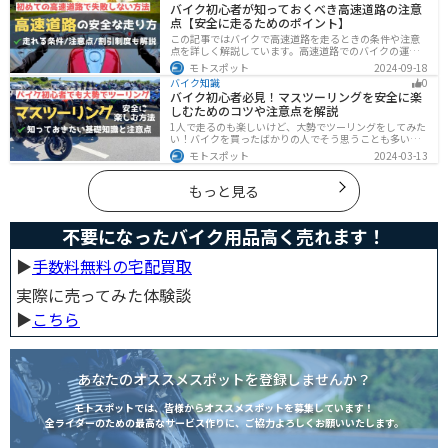
バイク初心者が知っておくべき高速道路の注意
すくお伝えします！
点【安全に走るためのポイント】
この記事ではバイクで高速道路を走るときの条件や注意
点を詳しく解説しています。高速道路でのバイクの運転
に不安を感じていませんか？実は安全に運転するには、
モトスポット
2024-09-18
走行条件や注意点を正しく理解することが大切です。高
バイク知識
0
速道路でも安全にバイクの運転を楽しむ方法を紹介しま
バイク初心者必見！マスツーリングを安全に楽
す！
しむためのコツや注意点を解説
1人で走るのも楽しいけど、大勢でツーリングをしてみた
い！バイクを買ったばかりの人でそう思うことも多いで
しょう。他の人と一緒に走るマスツーリングはとても楽
モトスポット
2024-03-13
しいですが、安全に楽しむために確認すべきことや注意
点などたくさんあります。1人で走る時とは違った難しさ
もあるので、しっかりと確認しておきましょう。
もっと見る
不要になったバイク用品高く売れます！
▶︎
手数料無料の宅配買取
実際に売ってみた体験談
▶︎
こちら
あなたのオススメスポットを登録しませんか？
モトスポットでは、皆様からオススメスポットを募集しています！
全ライダーのための最高なサービス作りに、ご協力よろしくお願いいたします。