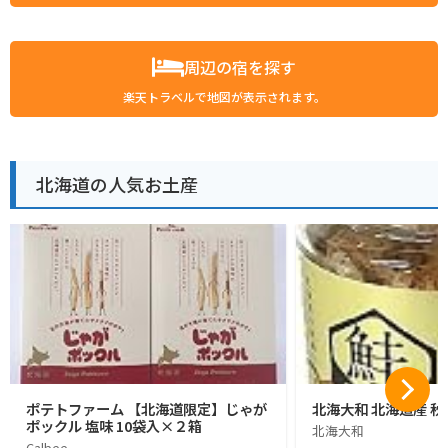
周辺の宿を探す
楽天トラベルで地図が表示されます。
北海道の人気お土産
ポテトファーム 【北海道限定】じゃが
北海大和 北海道産 秋
ポックル 塩味 10袋入×２箱
北海大和
Calbee