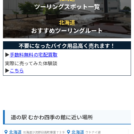
ツーリングスポット一覧
北海道
おすすめツーリングルート
不要になったバイク用品高く売れます！
▶︎
手数料無料の宅配買取
実際に売ってみた体験談
▶︎
こちら
道の駅 むかわ四季の館に近い場所
北海道
北海道
北海道沙流郡日高町庫富７３９
ウトナイ湖