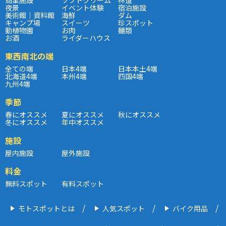
夜景
イベント体験
宿泊施設
美術館｜資料館
海鮮
ダム
キャンプ場
スイーツ
珍スポット
動植物園
お肉
麺類
お酒
ライダーハウス
東西南北の端
全ての端
日本4端
日本本土4端
北海道4端
本州4端
四国4端
九州4端
季節
春にオススメ
夏にオススメ
秋にオススメ
冬にオススメ
年中オススメ
施設
屋内施設
屋外施設
料金
無料スポット
有料スポット
モトスポットとは
人気スポット
バイク用品