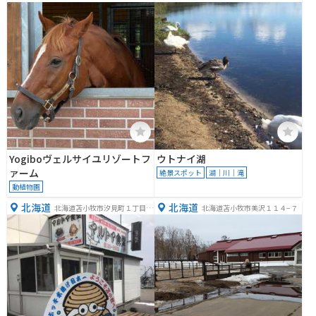
Yogiboヴェルサイユリゾートフ
ウトナイ湖
ァーム
絶景スポット
湖｜川｜滝
動植物園
北海道
北海道
北海道苫小牧市汐見町１丁目１
北海道苫小牧市美沢１１４−７
−１３