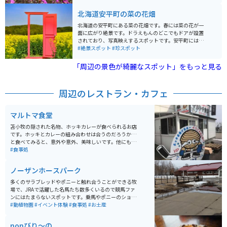
てもおすすめです！
北海道安平町の菜の花畑
北海道の安平町にある菜の花畑です。春には菜の花が一
面に広がり絶景です。ドラえもんのどこでもドアが設置
されており、写真映えするスポットです。安平町にはい
くつか菜の花がありますが、ここは駐車場完備で使いや
#絶景スポット
#珍スポット
すいのでオススメです。
「周辺の景色が綺麗なスポット」をもっと見る
周辺のレストラン・カフェ
マルトマ食堂
苫小牧の隠された名物、ホッキカレーが食べられるお店
です。ホッキとカレーの組み合わせは合うのだろうか…
と食べてみると、意外や意外、美味しいです。他にも採
れたての海の幸を使ったどんぶりや刺身を、お安い価格
#食事処
で食べられます。とても混雑しているお店ですが、並ん
でも食べたいと思う味です。
ノーザンホースパーク
多くのサラブレッドやポニーと触れ合うことができる牧
場で、JRAで活躍した名馬たち数多くいるので競馬ファ
ンにはたまらないスポットです。乗馬やポニーのショー
を見たりすることもでき、馬以外でもパークゴルフやバ
#動植物園
#イベント体験
#食事処
#お土産
ギーなど多くのアクティビティがあります。レストラン
もあり、食材にこだわった料理を楽しむことができま
nonびり～の