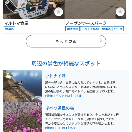
マルトマ食堂
ノーザンホースパーク
食事処
動植物園
イベント体験
食事処
お土産
もっと見る
周辺の景色が綺麗なスポット
ウトナイ湖
湖を一望でき、白鳥に会えるスポットです。白鳥は遠く
にいることもありますが、高確率で湖の水際にいます。
道の駅があり、駐車場やトイレも整備されています。グ
ルメやお土産も楽しめます。道路を挟んで向かいには、
#絶景スポット
#湖｜川｜滝
苫小牧市ならではのパン屋『三ツ星』もあります。
ほべつ道民の森
穂別博物館から上に上がる道があり、そこを上がって行
くと、ツツジの木がトータル1万本以上自生しており、
春から夏にかけてさまざまな種類の花を咲かせます。ま
た春は桜も一緒に楽しむことができ、一般の散歩道とし
#絶景ロード
#山｜高原