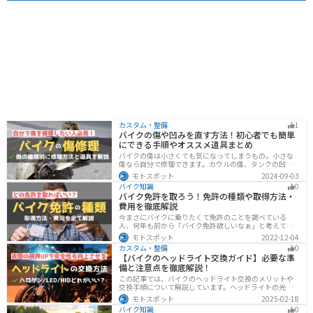
カスタム・整備
1
バイクの傷や凹みを直す方法！初心者でも簡単
にできる手順やオススメ道具まとめ
バイクの傷は小さくても気になってしまうもの。小さな
傷なら自分で修理できます。カウルの傷、タンクの凹
み、サビ、樹脂の劣化、ホイールの傷などあらゆる傷の
モトスポット
2024-09-03
修理方法をまとめました。自分でバイクの傷を直したい
バイク知識
0
と思っている人は参考にしてください。
バイク免許を取ろう！免許の種類や取得方法・
費用を徹底解説
今まさにバイクに乗りたくて免許のことを調べている
人、何年も前から「バイク免許欲しいなぁ」と考えてい
るうちに時間ばかりが経っている人。そんな人々に役立
モトスポット
2022-12-04
つ情報を分かりやすくまとめました。バイク免許の種類
カスタム・整備
0
や、免許を取るための方法や必要な費用・日数などにつ
【バイクのヘッドライト交換ガイド】必要な準
いて解説します。
備と注意点を徹底解説！
この記事では、バイクのヘッドライト交換のメリットや
交換手順について解説しています。ヘッドライトの光が
弱くなっていませんか？夜間の視界を改善するために
モトスポット
2025-02-18
は、適切なヘッドライト交換が必要です。自分で交換す
バイク知識
0
る方法からショップに依頼する場合の費用までわかりや