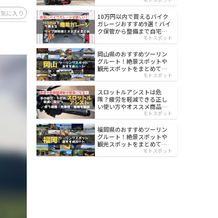
イルド
お気に入り
10万円以内で買えるバイク
ガレージおすすめ9選！バイ
ク保管から整備まで自宅で
楽々
モトスポット
岡山県のおすすめツーリン
グルート！絶景スポットや
観光スポットをまとめて紹
介
モトスポット
スロットルアシストは危
険？疲労を軽減できる正し
い使い方やオススメ商品を
紹介
モトスポット
福岡県のおすすめツーリン
グルート！絶景スポットや
観光スポットをまとめて紹
介
モトスポット