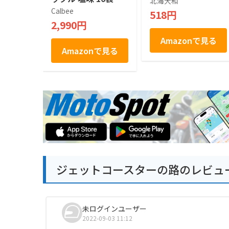
北海大和
×２箱
Calbee
518円
2,990円
Amazonで見る
Amazonで見る
ジェットコースターの路のレビュ
未ログインユーザー
2022-09-03 11:12