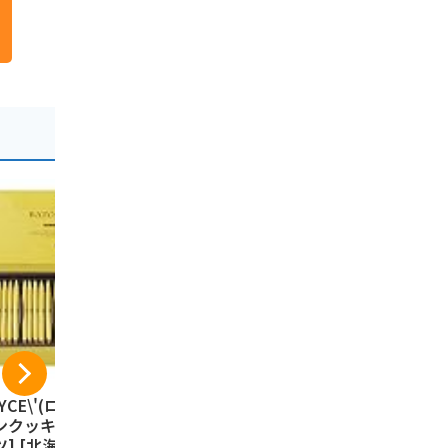
YCE\'(ロイズ) バ
カルビーポテト【新
カルビー 
ンクッキー[ココナ
パッケージ】ぽてコ
ーム じゃ
ツ] [北海道スイー
タン 96g（16g*6
塩味 （大）1