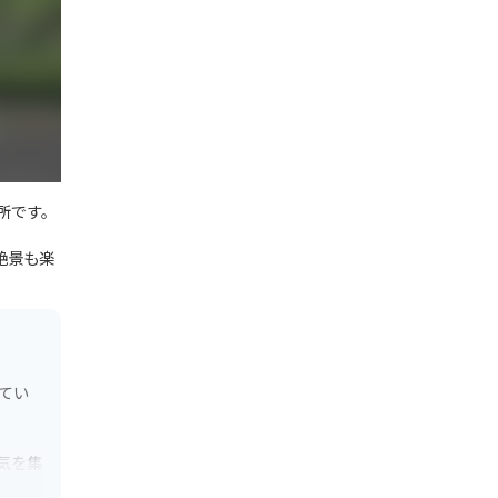
所です。
絶景も楽
てい
気を集