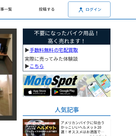
記事一覧
投稿する
ログイン
不要になったバイク用品！
高く売れます！
▶︎
手数料無料の宅配買取
実際に売ってみた体験談
▶︎
こちら
人気記事
アメリカンバイクに似合う
かっこいいヘルメット20
選！オススメはお洒落でワ
モトスポット