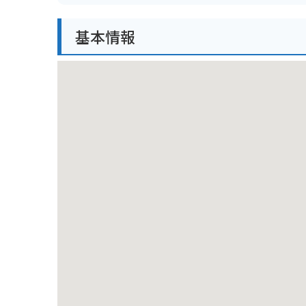
ただし、見通しが悪い場所も多いので、走行には十分
基本情報
安全運転を心がけましょう。