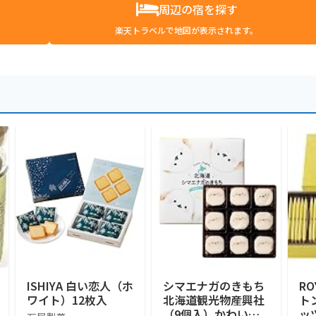
周辺の宿を探す
楽天トラベルで地図が表示されます。
ISHIYA 白い恋人（ホ
シマエナガのきもち
RO
ワイト）12枚入
北海道観光物産興社
ト
（9個入）かわいい
ッ