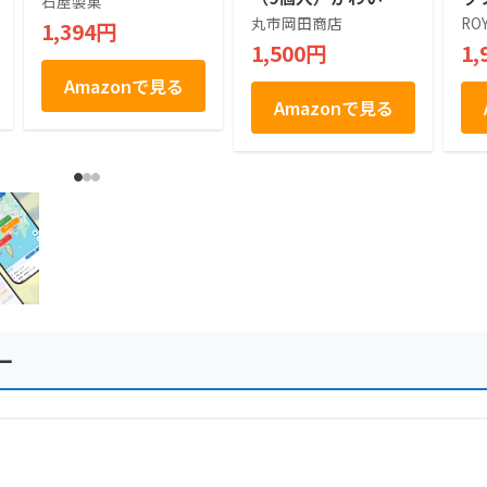
石屋製菓
シマエナガ (1箱)
ツ]
丸市岡田商店
RO
1,394円
1,500円
1,
Amazonで見る
Amazonで見る
ー