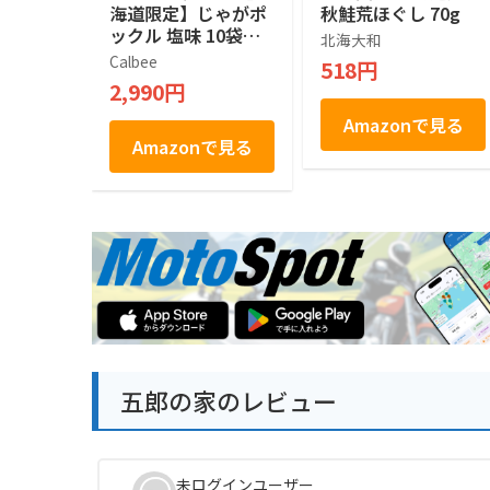
海道限定】じゃがポ
秋鮭荒ほぐし 70g
ックル 塩味 10袋入
北海大和
×２箱
Calbee
518円
2,990円
Amazonで見る
Amazonで見る
五郎の家のレビュー
未ログインユーザー