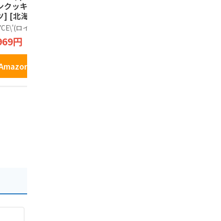
ンクッキー[ココナ
パッケージ】ぽてコ
ーム じゃ
ツ] [北海道スイー
タン 96g（16g*6
塩味 （大）1
 25個 (x 1)
袋）1箱
袋入
YCE\'(ロイズ)
Calbee
じゃがポック
969円
1,600円
1,798円
Amazonで見る
Amazonで見る
Amazo