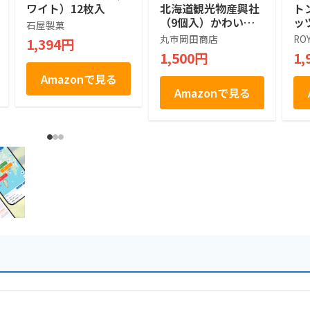
ワイト）12枚入
北海道観光物産興社
ト
（9個入）かわいい
ッ
石屋製菓
シマエナガ (1箱)
ツ]
丸市岡田商店
RO
1,394円
1,500円
1,
Amazonで見る
Amazonで見る