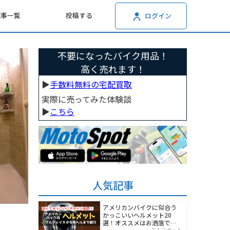
記事一覧
投稿する
ログイン
不要になったバイク用品！
高く売れます！
▶︎
手数料無料の宅配買取
実際に売ってみた体験談
▶︎
こちら
人気記事
アメリカンバイクに似合う
かっこいいヘルメット20
選！オススメはお洒落でワ
モトスポット