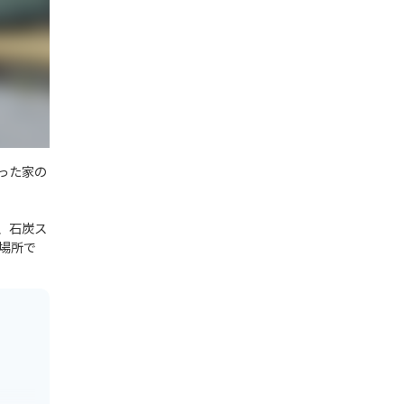
った家の
、石炭ス
場所で