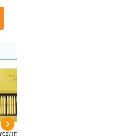
YCE\'(ロイズ) バ
カルビーポテト【新
カルビー 