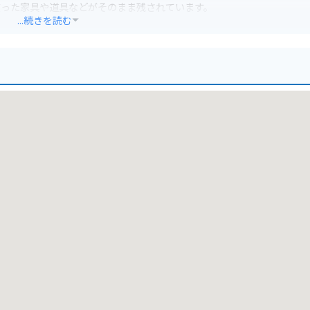
使った家具や道具などがそのまま残されています。
...続きを読む
、『北の国から』の世界観を満喫できます。
た自然豊かな場所です。
ているため、バイクで行く場合は注意が必要です。