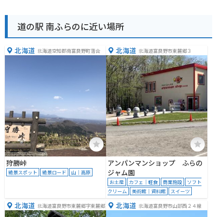
道の駅 南ふらのに近い場所
北海道
北海道
北海道空知郡南富良野町落合
北海道富良野市東麓郷３
狩勝峠
アンパンマンショップ ふらの
ジャム園
絶景スポット
絶景ロード
山｜高原
お土産
カフェ｜軽食
商業施設
ソフト
クリーム
美術館｜資料館
スイーツ
北海道
北海道
北海道富良野市東麓郷字東麓郷
北海道富良野市山部西２４線