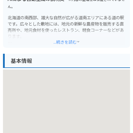
ん。
北海道の南西部、雄大な自然が広がる道南エリアにある道の駅
です。広々とした敷地には、地元の新鮮な農産物を販売する直
売所や、地元食材を使ったレストラン、軽食コーナーなどがあ
ります。
...続きを読む
特にレストランでは、地元産のブランド豚「ひこま豚」を使っ
た料理や、季節の野菜をたっぷり使った料理が人気です。
基本情報
バイクで訪れる方は、広々とした駐車場があるので安心です。
また、道の駅には、ツーリングマップやパンフレットなども置
いてあるので、休憩がてら情報収集もできます。周辺には、広
大な牧場や風力発電の風車など、北海道らしい雄大な景色が広
がっているので、ツーリングにも最適なエリアです。