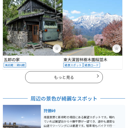
五郎の家
東大演習林樹木園桜並木
美術館｜資料館
絶景スポット
絶景ロード
もっと見る
周辺の景色が綺麗なスポット
狩勝峠
南富良野と新得町の境目にある展望スポットです。晴れ
ていれば展望台から十勝平野が一望でき、道中も適度な
山道でツーリングには最適です。駐車場もバイクで行く