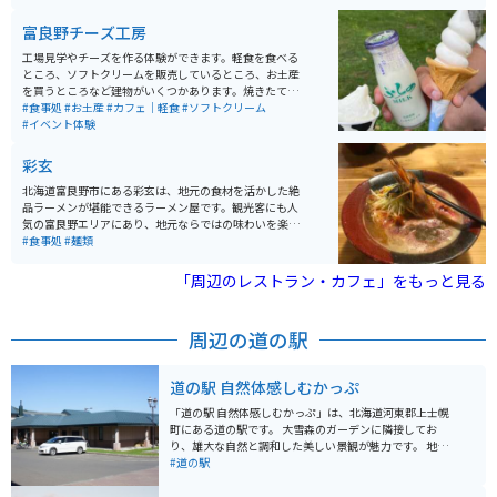
も食べる事ができます。
富良野チーズ工房
工場見学やチーズを作る体験ができます。軽食を食べる
ところ、ソフトクリームを販売しているところ、お土産
を買うところなど建物がいくつかあります。焼きたての
ピザやソフトクリーム、ジェラートもあります。
#食事処
#お土産
#カフェ｜軽食
#ソフトクリーム
#イベント体験
彩玄
北海道富良野市にある彩玄は、地元の食材を活かした絶
品ラーメンが堪能できるラーメン屋です。観光客にも人
気の富良野エリアにあり、地元ならではの味わいを楽し
めます。ラーメン以外にもエビ焼き、ホタテ焼き、しゃ
#食事処
#麺類
ぶしゃぶのお店で、六代目円楽師匠来店特別メニュー
「腹黒」ブラックラーメン大人気です。海鮮ラーメンを
「周辺のレストラン・カフェ」をもっと見る
食べながら厚岸特産の牡蠣も食べられます。休業日は毎
週火曜日です。
周辺の道の駅
道の駅 自然体感しむかっぷ
「道の駅 自然体感しむかっぷ」は、北海道河東郡上士幌
町にある道の駅です。 大雪森のガーデンに隣接してお
り、雄大な自然と調和した美しい景観が魅力です。 地元
の新鮮な野菜や特産品を販売するショップや、地元食材
#道の駅
を使った料理を提供するレストランがあり、ドライブの
休憩に最適です。 特に、地元で採れた牛乳を使ったソフ