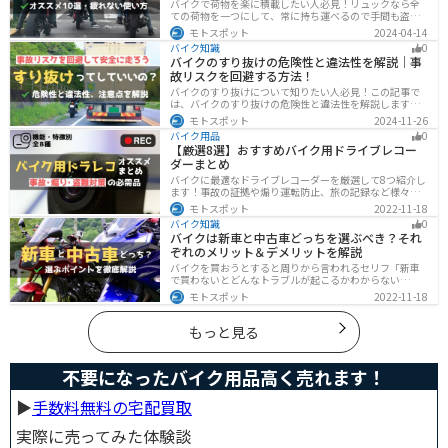
バイクで荷物を楽に積載したい人必見！リュックなら全
ての荷物を一つにして、常に持ち運べるので手間も盗ま
れる心配もありません。腰や肩の負担を軽減して通勤通
モトスポット
2024-04-14
学・ツーリングを快適にできるオススメリュックを紹介
バイク知識
0
します。
バイクのすり抜けの危険性と違法性を解説｜事
故リスクを回避する方法！
バイクのすり抜けについて知りたい人必見！この記事で
は、バイクのすり抜けの危険性と違法性を解説します。
実は、すり抜けによる事故のリスクは想像以上に高いで
モトスポット
2024-11-26
す。記事を参考にすり抜けのリスクを理解し、安全運転
バイク用品
0
に努めましょう。
【厳選8選】おすすめバイク用ドライブレコー
ダーまとめ
バイクに最適なドライブレコーダーを厳選して8つ紹介し
ます！事故の証拠や煽り運転防止、旅の記録など様々な
役に立つドライブコーダー、何を選べばいいか迷ってい
モトスポット
2022-11-18
る方に特徴別にまとめました。
バイク知識
0
バイクは新車と中古車どっちを選ぶべき？それ
ぞれのメリット＆デメリットを解説
バイクを買おうとすると周りから言われるセリフ「新車
で買わないとどんなトラブルが起こるかわからない
ぞ！」「いやいや、どうせ転ぶんだから中古車で十分
モトスポット
2022-11-18
だ！」…いろんな意見があるから迷いますよね。でも新
車と中古車、どちらにも良い点と悪い点があるんです。
それぞれの特徴について解説します。
もっと見る
不要になったバイク用品高く売れます！
▶︎
手数料無料の宅配買取
実際に売ってみた体験談