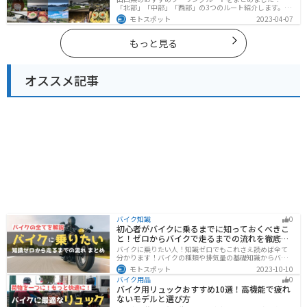
「北部」「中部」「西部」の3つのルート紹介します。美
しい海岸線や山々を楽しむことができます。バイクで山
モトスポット
2023-04-07
口県にツーリングに行く際は参考にしてください。
もっと見る
オススメ記事
バイク知識
0
初心者がバイクに乗るまでに知っておくべきこ
と！ゼロからバイクで走るまでの流れを徹底解
説
バイクに乗りたい人！知識ゼロでもこれさえ読めば全て
分かります！バイクの種類や排気量の基礎知識からバイ
クの選び方、免許の取り方、購入、納車、その後のバイ
モトスポット
2023-10-10
クライフまで全てサポートします！
バイク用品
0
バイク用リュックおすすめ10選！高機能で疲れ
ないモデルと選び方