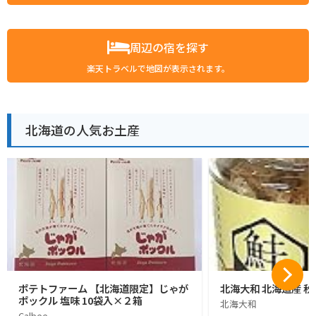
周辺の宿を探す
楽天トラベルで地図が表示されます。
北海道の人気お土産
ポテトファーム 【北海道限定】じゃが
北海大和 北海道産 秋
ポックル 塩味 10袋入×２箱
北海大和
Calbee