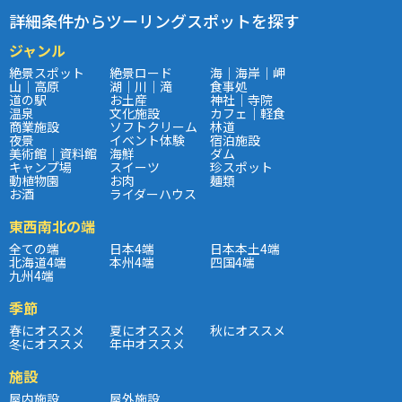
詳細条件からツーリングスポットを探す
ジャンル
絶景スポット
絶景ロード
海｜海岸｜岬
山｜高原
湖｜川｜滝
食事処
道の駅
お土産
神社｜寺院
温泉
文化施設
カフェ｜軽食
商業施設
ソフトクリーム
林道
夜景
イベント体験
宿泊施設
美術館｜資料館
海鮮
ダム
キャンプ場
スイーツ
珍スポット
動植物園
お肉
麺類
お酒
ライダーハウス
東西南北の端
全ての端
日本4端
日本本土4端
北海道4端
本州4端
四国4端
九州4端
季節
春にオススメ
夏にオススメ
秋にオススメ
冬にオススメ
年中オススメ
施設
屋内施設
屋外施設