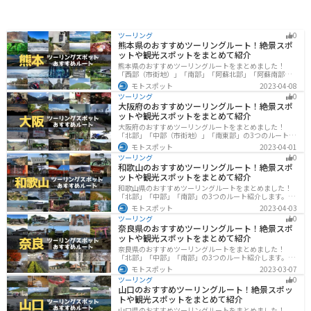
ツーリング
0
熊本県のおすすめツーリングルート！絶景スポ
ットや観光スポットをまとめて紹介
熊本県のおすすめツーリングルートをまとめました！
「西部（市街地）」「南部」「阿蘇北部」「阿蘇南部」
の4つのルート紹介します。阿蘇山や天草諸島をはじめと
モトスポット
2023-04-08
した豊かな自然や、熊本城や水前寺成趣園など歴史ある
ツーリング
0
観光スポットが多数あり、様々な楽しみ方ができます。
大阪府のおすすめツーリングルート！絶景スポ
バイクで熊本県にツーリングに行く際は参考にしてくだ
ットや観光スポットをまとめて紹介
さい。
大阪府のおすすめツーリングルートをまとめました！
「北部」「中部（市街地）」「南東部」の3つのルート紹
介します。歴史と近代が融合した魅力的なエリアで様々
モトスポット
2023-04-01
な楽しみ方ができます。バイクで大阪府にツーリングに
ツーリング
0
行く際は参考にしてください。
和歌山のおすすめツーリングルート！絶景スポ
ットや観光スポットをまとめて紹介
和歌山県のおすすめツーリングルートをまとめました！
「北部」「中部」「南部」の3つのルート紹介します。海
と山に囲まれた自然豊かなエリアが広がり、様々な楽し
モトスポット
2023-04-03
み方ができます。バイクで和歌山県にツーリングに行く
ツーリング
0
際は参考にしてください。
奈良県のおすすめツーリングルート！絶景スポ
ットや観光スポットをまとめて紹介
奈良県のおすすめツーリングルートをまとめました！
「北部」「中部」「南部」の3つのルート紹介します。歴
史のある神社寺院が多数あり、自然豊かや山々、グルメ
モトスポット
2023-03-07
を満喫するツーリングができます。バイクで奈良県にツ
ツーリング
0
ーリングに行く際は参考にしてください。
山口のおすすめツーリングルート！絶景スポッ
トや観光スポットをまとめて紹介
山口県のおすすめツーリングルートをまとめました！