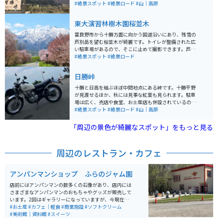
分には満杯になることはないので心配いりません。
#絶景スポット
#絶景ロード
#山｜高原
東大演習林樹木園桜並木
富良野市から十勝方面に向かう国道沿いにあり、残雪の
芦別岳を望む桜並木が綺麗です。トイレが整備された広
い駐車場があるので、そこに止めて撮影できます。芦別
岳と桜並木を撮るには、国道に出なければならず、交通
#絶景スポット
#絶景ロード
量も多い道路なので通行する車に気を付けながら撮影す
る必要があります。午後になると逆光になるので、すっ
日勝峠
きりとした写真を撮るなら午前中がオススメです。
十勝と日高を結ぶほぼ中間地点にある峠です。十勝平野
が見渡せるほか、秋には見事な紅葉も見られます。駐車
場は広く、売店や食堂、お土産店も併設されているの
で、休憩や食事、買い物のついでに立ち寄ることもでき
#絶景スポット
#絶景ロード
#山｜高原
ます。
「周辺の景色が綺麗なスポット」をもっと見る
周辺のレストラン・カフェ
アンパンマンショップ ふらのジャム園
店前にはアンパンマンの数多くの石像があり、店内には
さまざまなアンパンマンのおもちゃやグッズが販売して
います。2回はギャラリーになっていますが、今現在は改
修工事の為閉鎖中です。 隣はジャム工房になっており、
#お土産
#カフェ｜軽食
#商業施設
#ソフトクリーム
ジャムの販売もしています。スイーツやソフトクリーム
#美術館｜資料館
#スイーツ