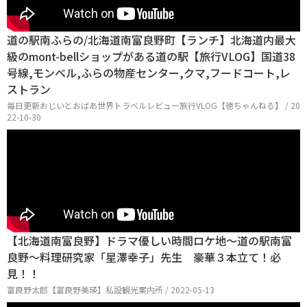
道の駅南ふらの/北海道南富良野町【ランチ】北海道内最大
級のmont-bellショップがある道の駅【旅行VLOG】国道38
号線,モンベル,ふらの物産センター,クマ,フードコート,レ
ストラン
毎日更新おじいとおばあ世界トラベルレビュー旅行VLOG【徳ちゃんねる】 / 20
22-10-30
【北海道南富良野】ドラマ優しい時間ロケ地～道の駅南富
良野～料理研究家「星澤幸子」先生 豪華３本立て！必
見！！
富良野太郎【富良野美瑛】私設観光案内所 / 2022-05-13