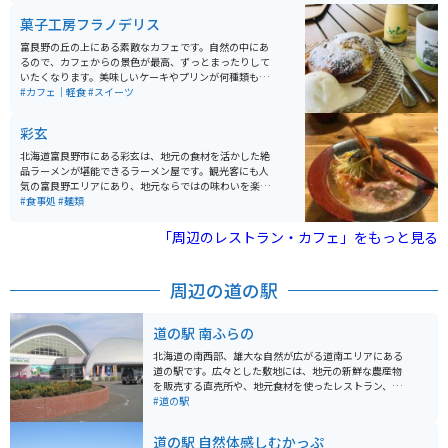
菓子工房フラノデリス
富良野の丘の上にある素敵なカフェです。自然の中にあ
るので、カフェからの景色が最高、ずっとまったりして
いたくなります。美味しいケーキやプリンが何種類もあ
るので、どれを食べるか迷うのもまた楽しみの1つ。
#カフェ｜軽食
#スイーツ
「牛乳プリン」は絶品で、他にない味なのでぜひ食べて
みてください。カフェ横にお土産コーナーもあり、そこ
彩玄
を覗くのも楽しいです。
北海道富良野市にある彩玄は、地元の食材を活かした絶
品ラーメンが堪能できるラーメン屋です。観光客にも人
気の富良野エリアにあり、地元ならではの味わいを楽し
めます。ラーメン以外にもエビ焼き、ホタテ焼き、しゃ
#食事処
#麺類
ぶしゃぶのお店で、六代目円楽師匠来店特別メニュー
「腹黒」ブラックラーメン大人気です。海鮮ラーメンを
「周辺のレストラン・カフェ」をもっと見る
食べながら厚岸特産の牡蠣も食べられます。休業日は毎
週火曜日です。
周辺の道の駅
道の駅 南ふらの
北海道の南西部、雄大な自然が広がる道南エリアにある
道の駅です。広々とした敷地には、地元の新鮮な農産物
を販売する直売所や、地元食材を使ったレストラン、軽
食コーナーなどがあります。 特にレストランでは、地元
#道の駅
産のブランド豚「ひこま豚」を使った料理や、季節の野
菜をたっぷり使った料理が人気です。 バイクで訪れる方
道の駅 自然体感しむかっぷ
は、広々とした駐車場があるので安心です。また、道の