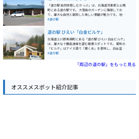
駅には、ツーリングマップやパンフレットなども置いて
「道の駅 自然体感しむかっぷ」は、北海道河東郡上士幌
あるので、休憩がてら情報収集もできます。周辺には、
町にある道の駅です。 大雪森のガーデンに隣接してお
広大な牧場や風力発電の風車など、北海道らしい雄大な
り、雄大な自然と調和した美しい景観が魅力です。 地元
景色が広がっているので、ツーリングにも最適なエリア
の新鮮な野菜や特産品を販売するショップや、地元食材
#道の駅
です。
を使った料理を提供するレストランがあり、ドライブの
休憩に最適です。 特に、地元で採れた牛乳を使ったソフ
道の駅 びえい「白金ビルケ」
トクリームは濃厚な味わいで人気です。 バイクで訪れる
場合、駐車場も広々としており、安心して駐車できま
北海道上川郡美瑛町にある「道の駅 びえい 白金ビルケ」
す。 大雪森の山岳道路は、景色も良く、ツーリングにも
は、雄大な十勝岳連峰を望む絶景スポットです。 愛称の
おすすめです。 周辺には、十勝三股やナイタイ高原牧場
「ビルケ」はアイヌ語で「輝く水」を意味し、白金温泉
など、自然豊かな観光スポットも多数あります。 ドライ
街の入り口に位置しています。 施設内には、美瑛産の新
#道の駅
ブやツーリングの拠点として、ぜひ「道の駅 自然体感し
鮮な野菜や牛乳を使ったソフトクリームなどが味わえる
むかっぷ」をご利用ください。
レストランや売店があり、地元の特産品をお土産に購入
「周辺の道の駅」をもっと見る
できます。 また、美瑛町の観光情報コーナーでは、近隣
の観光スポット情報も入手できます。 雄大な自然を満喫
できる展望台もあり、ドライブの休憩だけでなく、観光
拠点としても最適です。 バイクで訪れる場合は、駐車場
オススメスポット紹介記事
も広く停めやすいので安心です。 十勝岳連峰の絶景を眺
めながら、地元グルメやショッピングを楽しめる「道の
駅 びえい 白金ビルケ」は、北海道観光に訪れた際にはぜ
ひ立ち寄りたいスポットです。