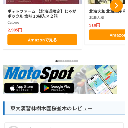
ポテトファーム 【北海道限定】じゃが
北海大和 北海道産 秋
ポックル 塩味 10袋入×２箱
北海大和
Calbee
518円
2,985円
Amazo
Amazonで見る
東大演習林樹木園桜並木のレビュー