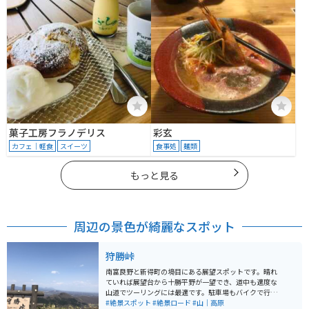
菓子工房フラノデリス
彩玄
カフェ｜軽食
スイーツ
食事処
麺類
もっと見る
周辺の景色が綺麗なスポット
狩勝峠
南富良野と新得町の境目にある展望スポットです。晴れ
ていれば展望台から十勝平野が一望でき、道中も適度な
山道でツーリングには最適です。駐車場もバイクで行く
分には満杯になることはないので心配いりません。
#絶景スポット
#絶景ロード
#山｜高原