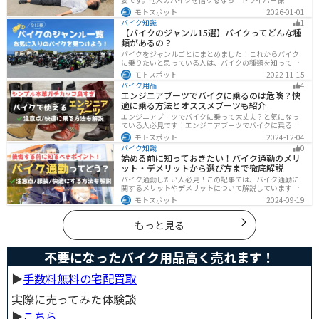
険」、125cc以下で家族が車持ちなら「ファミリーバイク
モトスポット
2026-01-01
特約」、自身のバイクなら「バイク保険の短期加入」が
バイク知識
1
有効です。手間を省くなら、任意保険込みの「レンタル
【バイクのジャンル15選】バイクってどんな種
バイク」も選べます。
類があるの？
バイクをジャンルごとにまとめました！これからバイク
に乗りたいと思っている人は、バイクの種類を知って気
になる1台を見つけましょう。特徴やメリットデメリット
モトスポット
2022-11-15
なども記載しているので、デザインだけでなく性能から
バイク用品
4
もバイクを探せるようになると失敗しないバイク選びば
エンジニアブーツでバイクに乗るのは危険？快
できるようになります。
適に乗る方法とオススメブーツも紹介
エンジニアブーツでバイクに乗って大丈夫？と気になっ
ている人必見です！エンジニアブーツでバイクに乗るメ
リットデメリット、おすすめのブーツまで徹底解説しま
モトスポット
2024-12-04
す。ファッション性が高く、バイクに乗っている時もそ
バイク知識
0
うじゃない時もかっこよくキメたい人にオススメです。
始める前に知っておきたい！バイク通勤のメリ
ット・デメリットから選び方まで徹底解説
バイク通勤したい人必見！この記事では、バイク通勤に
関するメリットやデメリットについて解説しています。
実は通勤時間を短縮できるメリットがありますが、会社
モトスポット
2024-09-19
によっては許可されない場合もあるので、事前に確認が
必要です。この記事を読めばバイク通勤の始め方がわか
ります。
もっと見る
不要になったバイク用品高く売れます！
▶︎
手数料無料の宅配買取
実際に売ってみた体験談
▶︎
こちら