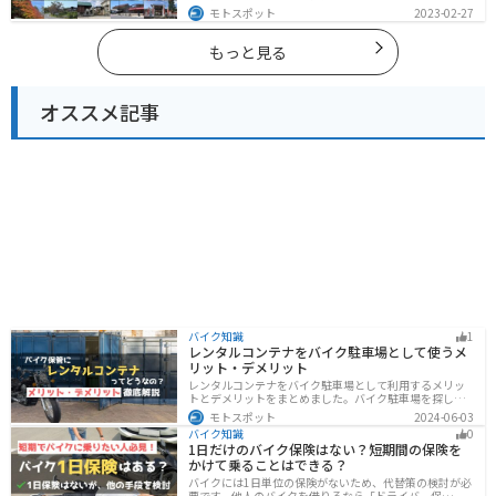
す。自然豊かな山と海だけでなく、歴史的価値のある建
モトスポット
2023-02-27
造物も多数あるので、飽きることなくツーリングを堪能
できます。バイクで広島県にツーリングに行く際は参考
にしてください。
もっと見る
オススメ記事
バイク知識
1
レンタルコンテナをバイク駐車場として使うメ
リット・デメリット
レンタルコンテナをバイク駐車場として利用するメリッ
トとデメリットをまとめました。バイク駐車場を探して
いるなら、最強のセキュリティでバイクの劣化も防げる
モトスポット
2024-06-03
レンタルコンテナを検討してみませんか？キャンペーン
バイク知識
0
を利用することで格安で利用できます。
1日だけのバイク保険はない？短期間の保険を
かけて乗ることはできる？
バイクには1日単位の保険がないため、代替策の検討が必
要です。他人のバイクを借りるなら「ドライバー保