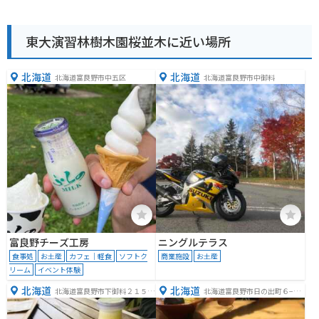
東大演習林樹木園桜並木に近い場所
北海道
北海道
北海道富良野市中五区
北海道富良野市中御料
富良野チーズ工房
ニングルテラス
食事処
お土産
カフェ｜軽食
ソフトク
商業施設
お土産
リーム
イベント体験
北海道
北海道
北海道富良野市下御料２１５６
北海道富良野市日の出町６−２
−１
０