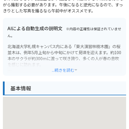
がら撮影する必要があります。午後になると逆光になるので、すっ
きりとした写真を撮るなら午前中がオススメです。
AIによる自動生成の説明文
※内容の正確性は保証されていませ
ん。
北海道大学札幌キャンパス内にある「東大演習林樹木園」の桜
並木は、例年5月上旬から中旬にかけて見頃を迎えます。約100
本のサクラが約300mに渡って咲き誇り、多くの人が春の息吹
を感じに訪れます。
...続きを読む
ここは札幌市民にとっても人気の桜の名所で、満開の時期には
たくさんの屋台が出店し、お花見を楽しむ人で賑わいます。ま
基本情報
た、夜にはライトアップも行われ、昼間とは違う幻想的な風景
を楽しむことができます。
バイクで訪れる場合は、近隣の駐輪場を利用しましょう。ただ
し、お花見シーズンは大変混雑するため、公共交通機関の利用
をおすすめします。