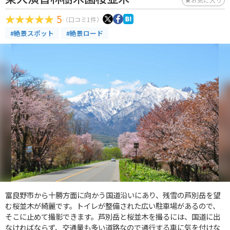
5
（口コミ1件）
#絶景スポット
#絶景ロード
富良野市から十勝方面に向かう国道沿いにあり、残雪の芦別岳を望
む桜並木が綺麗です。トイレが整備された広い駐車場があるので、
そこに止めて撮影できます。芦別岳と桜並木を撮るには、国道に出
なければならず、交通量も多い道路なので通行する車に気を付けな