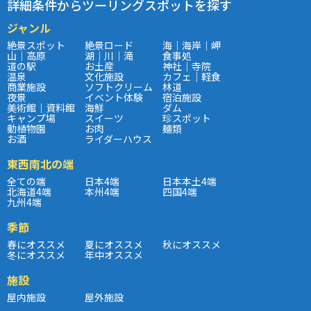
詳細条件からツーリングスポットを探す
ジャンル
絶景スポット
絶景ロード
海｜海岸｜岬
山｜高原
湖｜川｜滝
食事処
道の駅
お土産
神社｜寺院
温泉
文化施設
カフェ｜軽食
商業施設
ソフトクリーム
林道
夜景
イベント体験
宿泊施設
美術館｜資料館
海鮮
ダム
キャンプ場
スイーツ
珍スポット
動植物園
お肉
麺類
お酒
ライダーハウス
東西南北の端
全ての端
日本4端
日本本土4端
北海道4端
本州4端
四国4端
九州4端
季節
春にオススメ
夏にオススメ
秋にオススメ
冬にオススメ
年中オススメ
施設
屋内施設
屋外施設