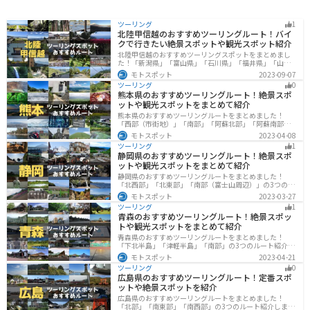
ツーリング
1
北陸甲信越のおすすめツーリングルート！バイ
クで行きたい絶景スポットや観光スポット紹介
北陸甲信越のおすすめツーリングスポットをまとめまし
た！「新潟県」「富山県」「石川県」「福井県」「山梨
県」「長野県」の各県の観光地紹介します。自然豊かな
モトスポット
2023-09-07
山々や湖、温泉地が点在し、四季折々の景色を楽しめる
ツーリング
0
スポットが多数あります。バイクで北陸甲信越にツーリ
熊本県のおすすめツーリングルート！絶景スポ
ングに行く際は参考にしてください。
ットや観光スポットをまとめて紹介
熊本県のおすすめツーリングルートをまとめました！
「西部（市街地）」「南部」「阿蘇北部」「阿蘇南部」
の4つのルート紹介します。阿蘇山や天草諸島をはじめと
モトスポット
2023-04-08
した豊かな自然や、熊本城や水前寺成趣園など歴史ある
ツーリング
1
観光スポットが多数あり、様々な楽しみ方ができます。
静岡県のおすすめツーリングルート！絶景スポ
バイクで熊本県にツーリングに行く際は参考にしてくだ
ットや観光スポットをまとめて紹介
さい。
静岡県のおすすめツーリングルートをまとめました！
「北西部」「北東部」「南部（富士山周辺）」の3つのル
ート紹介します。富士山を中心に自然豊かな景色や食事
モトスポット
2023-03-27
を楽しめるスポットが多数あります。バイクで静岡県に
ツーリング
1
ツーリングに行く際は参考にしてください。
青森のおすすめツーリングルート！絶景スポッ
トや観光スポットをまとめて紹介
青森県のおすすめツーリングルートをまとめました！
「下北半島」「津軽半島」「南部」の3つのルート紹介し
ます。自然に恵まれた風光明媚な景色や歴史文化に触れ
モトスポット
2023-04-21
られる観光スポットが多くあります。バイクで青森県に
ツーリング
0
ツーリングに行く際は参考にしてください。
広島県のおすすめツーリングルート！定番スポ
ットや絶景スポットを紹介
広島県のおすすめツーリングルートをまとめました！
「北部」「南東部」「南西部」の3つのルート紹介しま