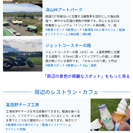
深山峠アートパーク
国道237号線沿いに位置する観覧車を目印とした複合施
設で、鮮やかな花畑の景色が特徴です。中心となるのは
体験型ミュージアム「トリックアート美術館」で、目の
錯覚を使った平面的なアートが立体的に見える作品が展
#絶景スポット
#絶景ロード
#食事処
#お土産
#カフェ｜軽食
示されています。また、地上50メートルの観覧車からは
#ソフトクリーム
#美術館｜資料館
壮大な十勝岳連邦を一望することができます。 その他に
も「深山物産館」内の「体験コーナー」、地元の食材を
ジェットコースターの路
用いた「スィーツ工房」で提供するジェラートやチーズ
タルト、上富良野特産の豚サガリを楽しむことができる
ジェットコースターの路（みち）は、上富良野町に位置
「ＢＢＱテラス」など、様々な施設とアトラクションが
する道路で、4.5kmに渡ってアップダウンの激しい直線
揃っています。 ここでは体験型の美術館、観覧車、お土
路が続いている場所です。 「かみふらの八景」と呼ばれ
産ショップ、バーベキューテラス、アイスクリーム工
る、上富良野町の観光スポットの1つで、十勝連峰を遠
#絶景スポット
#絶景ロード
#山｜高原
房、アート体験館、花畑といった、多彩な楽しみ方が可
くに望みながら、周囲には田園風景が広がる絶景も楽し
能な施設が集結しており、飽きることなく楽しい時間が
めます。西11線とも呼ばれ、人気の観光スポットです。
「周辺の景色が綺麗なスポット」をもっと見る
過ごせます。 道中も富良野の大自然を堪能できて、オス
スメのツーリングコースです。
周辺のレストラン・カフェ
富良野チーズ工房
工場見学やチーズを作る体験ができます。軽食を食べる
ところ、ソフトクリームを販売しているところ、お土産
を買うところなど建物がいくつかあります。焼きたての
ピザやソフトクリーム、ジェラートもあります。
#食事処
#お土産
#カフェ｜軽食
#ソフトクリーム
#イベント体験