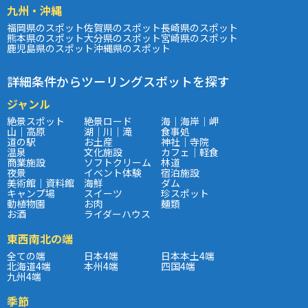
九州・沖縄
福岡県のスポット
佐賀県のスポット
長崎県のスポット
熊本県のスポット
大分県のスポット
宮崎県のスポット
鹿児島県のスポット
沖縄県のスポット
詳細条件からツーリングスポットを探す
ジャンル
絶景スポット
絶景ロード
海｜海岸｜岬
山｜高原
湖｜川｜滝
食事処
道の駅
お土産
神社｜寺院
温泉
文化施設
カフェ｜軽食
商業施設
ソフトクリーム
林道
夜景
イベント体験
宿泊施設
美術館｜資料館
海鮮
ダム
キャンプ場
スイーツ
珍スポット
動植物園
お肉
麺類
お酒
ライダーハウス
東西南北の端
全ての端
日本4端
日本本土4端
北海道4端
本州4端
四国4端
九州4端
季節