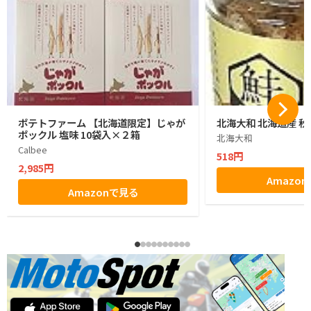
ポテトファーム 【北海道限定】じゃが
北海大和 北海道産 秋
ポックル 塩味 10袋入×２箱
北海大和
Calbee
518円
2,985円
Amazo
Amazonで見る