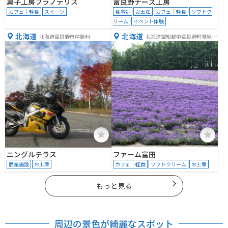
菓子工房フラノデリス
富良野チーズ工房
カフェ｜軽食
スイーツ
食事処
お土産
カフェ｜軽食
ソフトク
リーム
イベント体験
北海道
北海道
北海道富良野市中御料
北海道空知郡中富良野町基線北
１５号
ニングルテラス
ファーム富田
商業施設
お土産
カフェ｜軽食
ソフトクリーム
お土産
もっと見る
周辺の景色が綺麗なスポット