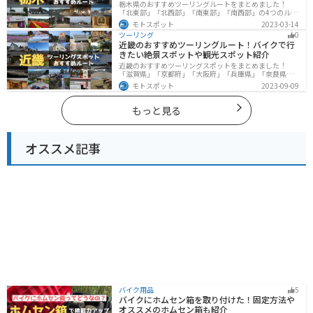
栃木県のおすすめツーリングルートをまとめました！
「北東部」「北西部」「南東部」「南西部」の4つのルー
ト紹介します。日本を代表する神社や広大な山や滝、湖
モトスポット
2023-03-14
などを歴史や自然を満喫するツーリングができます。バ
ツーリング
0
イクで栃木県にツーリングに行く際は参考にしてくださ
近畿のおすすめツーリングルート！バイクで行
い。
きたい絶景スポットや観光スポット紹介
近畿のおすすめツーリングスポットをまとめました！
「滋賀県」「京都府」「大阪府」「兵庫県」「奈良県」
「和歌山」の各県の観光地紹介します。自然豊かな山々
モトスポット
2023-09-09
や湖、温泉地が点在し、四季折々の景色を楽しめるスポ
ットが多数あります。バイクで近畿にツーリングに行く
際は参考にしてください。
もっと見る
オススメ記事
バイク用品
5
バイクにホムセン箱を取り付けた！固定方法や
オススメのホムセン箱も紹介