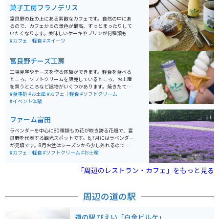
菓子工房フラノデリス
富良野の丘の上にある素敵なカフェです。自然の中にあ
るので、カフェからの景色が最高、ずっとまったりして
いたくなります。美味しいケーキやプリンが何種類もあ
るので、どれを食べるか迷うのもまた楽しみの1つ。
#カフェ｜軽食
#スイーツ
「牛乳プリン」は絶品で、他にない味なのでぜひ食べて
みてください。カフェ横にお土産コーナーもあり、そこ
富良野チーズ工房
を覗くのも楽しいです。
工場見学やチーズを作る体験ができます。軽食を食べる
ところ、ソフトクリームを販売しているところ、お土産
を買うところなど建物がいくつかあります。焼きたての
ピザやソフトクリーム、ジェラートもあります。
#食事処
#お土産
#カフェ｜軽食
#ソフトクリーム
#イベント体験
ファーム富田
ラベンダーを中心に80種類もの花が咲き誇る花畑で、富
良野を代表する観光スポットです。6,7月にはラベンダー
が見頃です。8月お盆はシーズンから少し外れるので、オ
ススメは、7月までです。 レストラン、売店、ソフトク
#カフェ｜軽食
#ソフトクリーム
#お土産
リーム、メロンとお花以外にも楽しむことができます。
花の一番の時期にはかなり混みあうので、早朝に訪れる
「周辺のレストラン・カフェ」をもっと見る
のがベストです。
周辺の道の駅
道の駅 びえい「白金ビルケ」