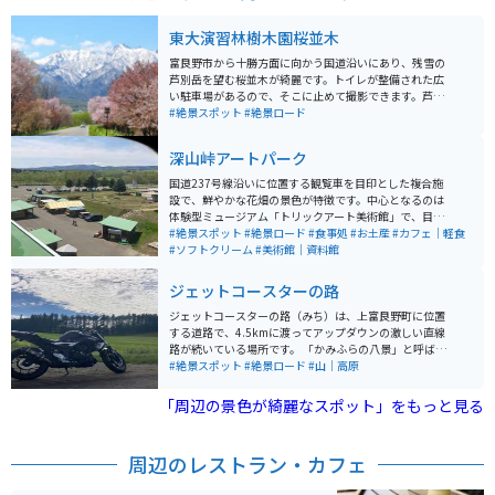
東大演習林樹木園桜並木
富良野市から十勝方面に向かう国道沿いにあり、残雪の
芦別岳を望む桜並木が綺麗です。トイレが整備された広
い駐車場があるので、そこに止めて撮影できます。芦別
岳と桜並木を撮るには、国道に出なければならず、交通
#絶景スポット
#絶景ロード
量も多い道路なので通行する車に気を付けながら撮影す
る必要があります。午後になると逆光になるので、すっ
深山峠アートパーク
きりとした写真を撮るなら午前中がオススメです。
国道237号線沿いに位置する観覧車を目印とした複合施
設で、鮮やかな花畑の景色が特徴です。中心となるのは
体験型ミュージアム「トリックアート美術館」で、目の
錯覚を使った平面的なアートが立体的に見える作品が展
#絶景スポット
#絶景ロード
#食事処
#お土産
#カフェ｜軽食
示されています。また、地上50メートルの観覧車からは
#ソフトクリーム
#美術館｜資料館
壮大な十勝岳連邦を一望することができます。 その他に
も「深山物産館」内の「体験コーナー」、地元の食材を
ジェットコースターの路
用いた「スィーツ工房」で提供するジェラートやチーズ
タルト、上富良野特産の豚サガリを楽しむことができる
ジェットコースターの路（みち）は、上富良野町に位置
「ＢＢＱテラス」など、様々な施設とアトラクションが
する道路で、4.5kmに渡ってアップダウンの激しい直線
揃っています。 ここでは体験型の美術館、観覧車、お土
路が続いている場所です。 「かみふらの八景」と呼ばれ
産ショップ、バーベキューテラス、アイスクリーム工
る、上富良野町の観光スポットの1つで、十勝連峰を遠
#絶景スポット
#絶景ロード
#山｜高原
房、アート体験館、花畑といった、多彩な楽しみ方が可
くに望みながら、周囲には田園風景が広がる絶景も楽し
能な施設が集結しており、飽きることなく楽しい時間が
めます。西11線とも呼ばれ、人気の観光スポットです。
「周辺の景色が綺麗なスポット」をもっと見る
過ごせます。 道中も富良野の大自然を堪能できて、オス
スメのツーリングコースです。
周辺のレストラン・カフェ