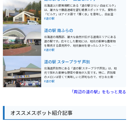
北海道上川郡美瑛町にある「道の駅 びえい 白金ビルケ」
は、雄大な十勝岳連峰を望む絶景スポットです。 愛称の
「ビルケ」はアイヌ語で「輝く水」を意味し、白金温泉
街の入り口に位置しています。 施設内には、美瑛産の新
#道の駅
鮮な野菜や牛乳を使ったソフトクリームなどが味わえる
レストランや売店があり、地元の特産品をお土産に購入
道の駅 南ふらの
できます。 また、美瑛町の観光情報コーナーでは、近隣
の観光スポット情報も入手できます。 雄大な自然を満喫
北海道の南西部、雄大な自然が広がる道南エリアにある
できる展望台もあり、ドライブの休憩だけでなく、観光
道の駅です。広々とした敷地には、地元の新鮮な農産物
拠点としても最適です。 バイクで訪れる場合は、駐車場
を販売する直売所や、地元食材を使ったレストラン、軽
も広く停めやすいので安心です。 十勝岳連峰の絶景を眺
食コーナーなどがあります。 特にレストランでは、地元
#道の駅
めながら、地元グルメやショッピングを楽しめる「道の
産のブランド豚「ひこま豚」を使った料理や、季節の野
駅 びえい 白金ビルケ」は、北海道観光に訪れた際にはぜ
菜をたっぷり使った料理が人気です。 バイクで訪れる方
道の駅 スタープラザ 芦別
ひ立ち寄りたいスポットです。
は、広々とした駐車場があるので安心です。また、道の
駅には、ツーリングマップやパンフレットなども置いて
北海道芦別市にある「道の駅 スタープラザ芦別」は、地
あるので、休憩がてら情報収集もできます。周辺には、
元で採れた新鮮な野菜や果物が人気です。特に、芦別産
広大な牧場や風力発電の風車など、北海道らしい雄大な
のメロンは甘くて美味しいと評判なので、ぜひお土産に
景色が広がっているので、ツーリングにも最適なエリア
いかがですか？ 食事処では、地元産の食材を使った料理
#道の駅
です。
が楽しめます。おすすめは、芦別産の豚肉を使った豚丼
です。 バイクで訪れる際は、駐車場も広いため安心で
「周辺の道の駅」をもっと見る
す。道の駅は、国道38号線沿いに位置しており、ドライ
ブの休憩スポットとしても最適です。 周辺には、芦別市
のシンボル「芦別岳」や、炭鉱の歴史を学べる「芦別市
炭鉱資料館」など、観光スポットも充実しています。少
オススメスポット紹介記事
し足を延ばせば、夕張市や富良野市にもアクセスしやす
いので、観光の拠点としてもおすすめです。