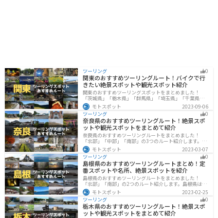
ツーリング
0
関東のおすすめツーリングルート！バイクで行
きたい絶景スポットや観光スポット紹介
関東のおすすめツーリングスポットをまとめました！
「茨城県」「栃木県」「群馬県」「埼玉県」「千葉県」
「東京都」「神奈川県」の各県の観光地紹介します。自
モトスポット
2023-09-06
然豊かな山々や湖、温泉地が点在し、四季折々の景色を
ツーリング
0
楽しめるスポットが多数あります。バイクで関東にツー
奈良県のおすすめツーリングルート！絶景スポ
リングに行く際は参考にしてください。
ットや観光スポットをまとめて紹介
奈良県のおすすめツーリングルートをまとめました！
「北部」「中部」「南部」の3つのルート紹介します。歴
史のある神社寺院が多数あり、自然豊かや山々、グルメ
モトスポット
2023-03-07
を満喫するツーリングができます。バイクで奈良県にツ
ツーリング
0
ーリングに行く際は参考にしてください。
島根県のおすすめツーリングルートまとめ！定
番スポットや名所、絶景スポットを紹介
島根県のおすすめツーリングルートをまとめました！
「北部」「南部」の2つのルート紹介します。島根県は、
海と山が近く、1日で全然違う景色を堪能することができ
モトスポット
2023-02-25
ます。バイクで島根県にツーリングに行く際は参考にし
ツーリング
0
てください。
栃木県のおすすめツーリングルート！絶景スポ
ットや観光スポットをまとめて紹介