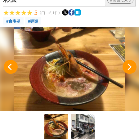
5
（口コミ1件）
#食事処
#麺類