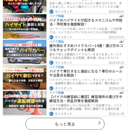
日本一周した時にバイクにホムセン箱を付けたので、ま
とめました。ホムセン箱のメリットデメリットから取り
付け方法、実際につけてどううだったのか、オススメの
モトスポット
2024-06-03
ホムセン箱まで全て解説します。バイクにホムセン箱を
バイク知識
0
付けたいと思っている人はぜひ参考にしてください。
バイクのハイサイドが起きるメカニズムや対処
法・予防策を徹底解説！
コーナーリングを楽しみたいライダーは必見！この記事
では、バイクのハイサイドのメカニズムや発生原因、対
処法、予防策を解説しています。実は、バイクのハイサ
モトスポット
2025-03-03
イドは危険な現象ですが、正しい知識と対策で防ぐこと
バイク用品
0
が可能です。この記事を読めば、ハイサイドのリスクを
屋外用おすすめバイクカバー14選！選び方のコ
減らせます。
ツ＆チェックポイントも解説
屋外で使える最強のバイクカバーをまとめました！バイ
クの劣化の原因となる雨風、紫外線、砂などからバイク
を守ることはもちろん、盗難やいたずら対策にもなりま
モトスポット
2024-02-23
す。バイクカバーの選び方からオススメまでまとめまし
バイク知識
0
たので、カバーを探している人はぜひ参考にしてくださ
バイクで牽引すると違反になる？牽引のルール
い。
や注意点を解説！
バイクでリヤカーやトレーラー、キャンピングトレーラ
ー、故障車を牽引する際のルールや条件、牽引免許の有
無、速度制限、必要な装備をわかりやすく解説。メリッ
モトスポット
2026-02-08
ト・デメリットや注意点も紹介し、安全にバイクの積載
バイク知識
0
力をアップする方法をまとめました。
【バイクの練習前に確認】練習場所の選び方や
練習方法・安全対策を徹底解説
バイクの練習をしたい方は必見！この記事では、バイク
の基本操作や必要な装備、安全に練習できる場所の選び
方や練習方法を解説しています。実は、バイクの点検や
モトスポット
2024-11-30
整備、基本的な練習をバランスよく行うことが大切で
す。この記事を読めば、安全で快適にバイク練習を行う
方法がわかります。
もっと見る