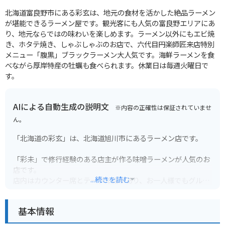
北海道富良野市にある彩玄は、地元の食材を活かした絶品ラーメン
が堪能できるラーメン屋です。観光客にも人気の富良野エリアにあ
り、地元ならではの味わいを楽しめます。ラーメン以外にもエビ焼
き、ホタテ焼き、しゃぶしゃぶのお店で、六代目円楽師匠来店特別
メニュー「腹黒」ブラックラーメン大人気です。海鮮ラーメンを食
べながら厚岸特産の牡蠣も食べられます。休業日は毎週火曜日で
す。
AIによる自動生成の説明文
※内容の正確性は保証されていませ
ん。
「北海道の彩玄」は、北海道旭川市にあるラーメン店です。
「彩未」で修行経験のある店主が作る味噌ラーメンが人気のお
店です。
...続きを読む
店内はカウンター席とテーブル席があり、お一人様でもグルー
プでも気軽に利用できます。
バイクで行く場合は、お店の前に駐車スペースがあります。
基本情報
営業時間は11:00～15:00、17:00～20:00で、定休日は月曜日で
す。