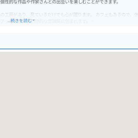
、個性的な作品や作家さんとの出会いを楽しむことができます。
、見ているだけでも心が躍ります。 カフェもあるので、休憩し
...続きを読む
トアップもされ、幻想的な雰囲気に包まれます。
ます。森の中なので、夏でも涼しく快適に過ごせますが、虫よけ対策は