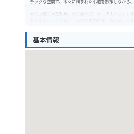
チックな空間で、木々に囲まれた小道を散策しながら
ガラス細工や革製品、木工品など、さまざまなジャンルの工房があり
ながらゆっくりと過ごせるのも魅力です。夜にはライ
バイクで行く場合は、駐車場から少し歩く必要があり
基本情報
す。