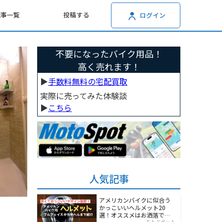
記事一覧
投稿する
ログイン
不要になったバイク用品！
高く売れます！
▶︎
手数料無料の宅配買取
実際に売ってみた体験談
▶︎
こちら
人気記事
アメリカンバイクに似合う
かっこいいヘルメット20
選！オススメはお洒落でワ
モトスポット