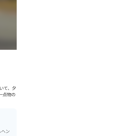
いて、夕
一点物の