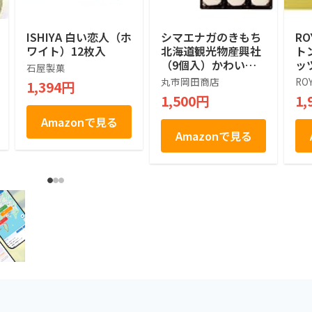
ISHIYA 白い恋人（ホ
シマエナガのきもち
RO
ワイト）12枚入
北海道観光物産興社
ト
（9個入）かわいい
ッ
石屋製菓
シマエナガ (1箱)
ツ]
丸市岡田商店
RO
1,394円
1,500円
1,
Amazonで見る
Amazonで見る