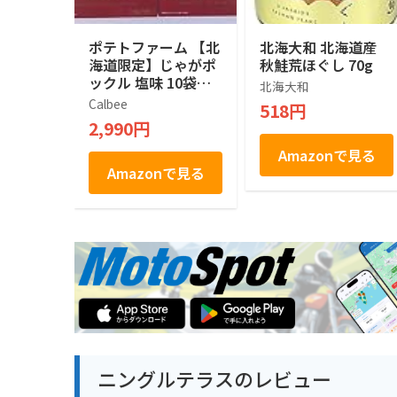
ポテトファーム 【北
北海大和 北海道産
海道限定】じゃがポ
秋鮭荒ほぐし 70g
ックル 塩味 10袋入
北海大和
×２箱
Calbee
518円
2,990円
Amazonで見る
Amazonで見る
ニングルテラスのレビュー