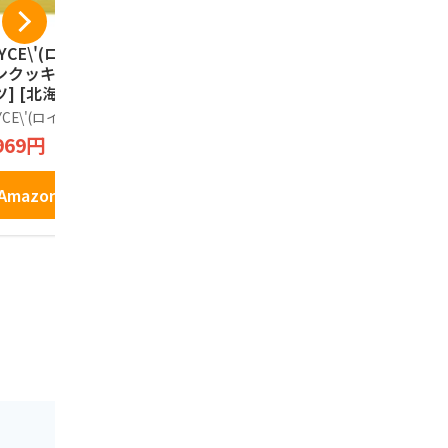
YCE\'(ロイズ) バ
カルビーポテト【新
カルビー 
ンクッキー[ココナ
パッケージ】ぽてコ
ーム じゃ
ツ] [北海道スイー
タン 96g（16g*6
塩味 （大）1
 25個 (x 1)
袋）1箱
袋入
YCE\'(ロイズ)
Calbee
じゃがポック
969円
1,600円
1,798円
Amazonで見る
Amazonで見る
Amazo