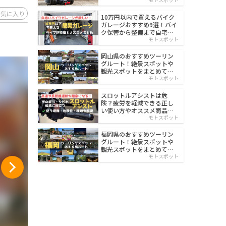
イルド
お気に入り
10万円以内で買えるバイク
ガレージおすすめ9選！バイ
ク保管から整備まで自宅で
楽々
モトスポット
岡山県のおすすめツーリン
グルート！絶景スポットや
観光スポットをまとめて紹
介
モトスポット
スロットルアシストは危
険？疲労を軽減できる正し
い使い方やオススメ商品を
紹介
モトスポット
福岡県のおすすめツーリン
グルート！絶景スポットや
観光スポットをまとめて紹
介
モトスポット