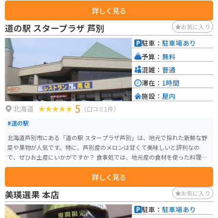
混雑しますが、美瑛付近に来たら一度は見たいスポットです。
詳しく見る
道の駅 スタープラザ 芦別
お気に入り
駐車：
駐車場あり
予算：
無料
混雑：
普通
滞在：
1時間
施設：
屋内
5
北海道
（口コミ1件）
#道の駅
北海道芦別市にある「道の駅 スタープラザ芦別」は、地元で採れた新鮮な野
菜や果物が人気です。特に、芦別産のメロンは甘くて美味しいと評判なの
で、ぜひお土産にいかがですか？ 食事処では、地元産の食材を使った料理が
楽しめます。おすすめは、芦別産の豚肉を使った豚丼です。 バイクで訪れる
詳しく見る
際は、駐車場も広いため安心です。道の駅は、国道38号線沿いに位置してお
り、ドライブの休憩スポットとしても最適です。 周辺には、芦別市のシンボ
美瑛選果 本店
お気に入り
ル「芦別岳」や、炭鉱の歴史を学べる「芦別市炭鉱資料館」など、観光スポ
ットも充実しています。少し足を延ばせば、夕張市や富良野市にもアクセス
駐車：
駐車場あり
しやすいので、観光の拠点としてもおすすめです。