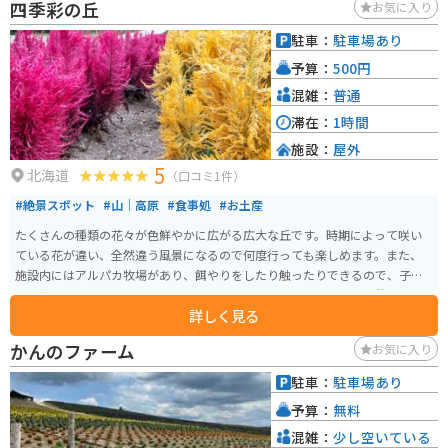
四季彩の丘
お気に入り
駐車：
駐車場あり
予算：
500円
混雑：
普通
滞在：
1時間
施設：
屋外
5
北海道
（口コミ1件）
#絶景スポット
#山｜高原
#食事処
#お土産
たくさんの種類の花々が色鮮やかに広がる広大な丘です。時期によって咲い
ている花が違い、全然違う風景になるので何度行っても楽しめます。また、
施設内にはアルパカ牧場があり、餌やりをしたり触ったりできるので、子供
から大人まで楽しめます。食事処や土産屋もあるので、しっかり休憩するこ
詳しく見る
とができます。
かんのファーム
お気に入り
駐車：
駐車場あり
予算：
無料
混雑：
少し空いている