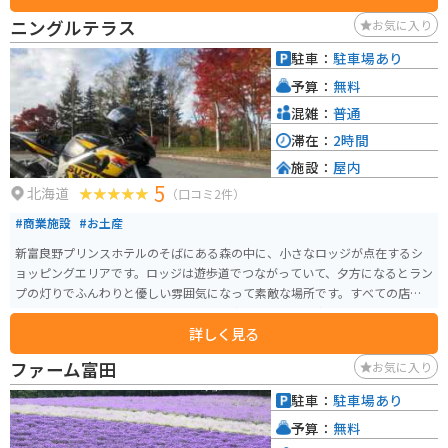
ニングルテラス
お気に入り
駐車：
駐車場あり
予算：
無料
混雑：
普通
滞在：
2時間
施設：
屋内
5
北海道
（口コミ2件）
#商業施設
#お土産
新富良野プリンスホテルのそばにある森の中に、小さなロッジが点在するシ
ョッピングエリアです。ロッジは遊歩道でつながっていて、夕方になるとラン
プの灯りでふんわりと優しい雰囲気になって素敵な場所です。すべての店舗
が手作りのクラフトショップなので、一点物のかわいい商品を見つけるのが
詳しく見る
楽しいです。ワークショップを開催されている店舗もあります。
ファーム富田
お気に入り
駐車：
駐車場あり
予算：
無料