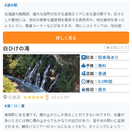
#道の駅
北海道の南西部、雄大な自然が広がる道南エリアにある道の駅です。広々と
した敷地には、地元の新鮮な農産物を販売する直売所や、地元食材を使った
レストラン、軽食コーナーなどがあります。 特にレストランでは、地元産の
ブランド豚「ひこま豚」を使った料理や、季節の野菜をたっぷり使った料理
詳しく見る
が人気です。 バイクで訪れる方は、広々とした駐車場があるので安心です。
また、道の駅には、ツーリングマップやパンフレットなども置いてあるの
白ひげの滝
お気に入り
で、休憩がてら情報収集もできます。周辺には、広大な牧場や風力発電の風
車など、北海道らしい雄大な景色が広がっているので、ツーリングにも最適
駐車：
駐車場あり
なエリアです。
予算：
無料
混雑：
普通
滞在：
0.5時間
施設：
屋外
5
北海道
（口コミ2件）
#湖｜川｜滝
美瑛町にある滝です。橋の上からしか見ることができないのですが、水量が
多いときには特に橋の上からでもかなりの迫力があり、音や水の勢いに圧倒
されます。観光バスツアーのコースにもなっており、タイミングによっては