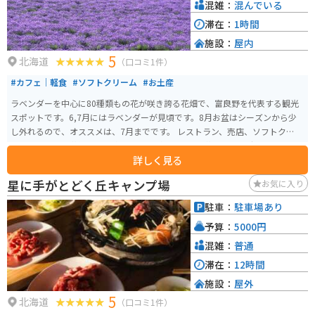
混雑：
混んでいる
滞在：
1時間
施設：
屋内
5
北海道
（口コミ1件）
#カフェ｜軽食
#ソフトクリーム
#お土産
ラベンダーを中心に80種類もの花が咲き誇る花畑で、富良野を代表する観光
スポットです。6,7月にはラベンダーが見頃です。8月お盆はシーズンから少
し外れるので、オススメは、7月までです。 レストラン、売店、ソフトクリー
ム、メロンとお花以外にも楽しむことができます。花の一番の時期にはかな
詳しく見る
り混みあうので、早朝に訪れるのがベストです。
星に手がとどく丘キャンプ場
お気に入り
駐車：
駐車場あり
予算：
5000円
混雑：
普通
滞在：
12時間
施設：
屋外
5
北海道
（口コミ1件）