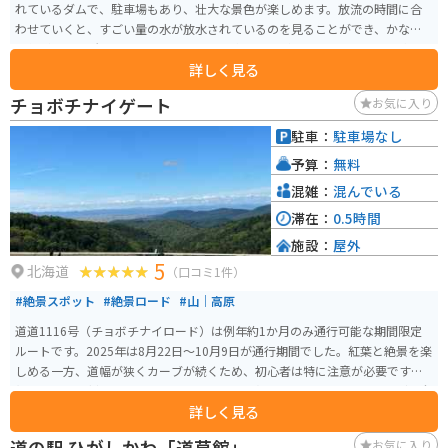
れているダムで、駐車場もあり、壮大な景色が楽しめます。放流の時間に合
わせていくと、すごい量の水が放水されているのを見ることができ、かなり
距離がある場所からしか見れないのに、水しぶきが飛んでくるぐらいの水圧
詳しく見る
と水量です。また、山の上の方にあるため、水と山が織りなす景色も絶景で
す。
チョボチナイゲート
お気に入り
駐車：
駐車場なし
予算：
無料
混雑：
混んでいる
滞在：
0.5時間
施設：
屋外
5
北海道
（口コミ1件）
#絶景スポット
#絶景ロード
#山｜高原
道道1116号（チョボチナイロード）は例年約1か月のみ通行可能な期間限定
ルートです。2025年は8月22日～10月9日が通行期間でした。紅葉と絶景を楽
しめる一方、道幅が狭くカーブが続くため、初心者は特に注意が必要です。
紅葉の見頃は例年9月下旬〜10月上旬で、写真スポットは多数あります（安全
詳しく見る
な場所で停車して撮影を）
道の駅 ひがしかわ「道草館」
お気に入り