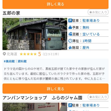
詳しく見る
なると逆光になるので、すっきりとした写真を撮るなら午前中がオススメで
す。
五郎の家
お気に入り
駐車：
駐車場あり
予算：
無料
混雑：
空いている
滞在：
1時間
施設：
屋外
5
北海道
（口コミ1件）
#美術館｜資料館
ドラマ北の国からのロケ地で、黒板五郎が建てた家やその家族が住んだ家が
立ち並んでいます。最初に居住していたガラクタで作った家の他、五郎が子
供とともに移り住んだ石の家が麓郷の奥に残されています。 中に入ることも
可能で、汚さないようにスリッパなどが置かれており、履き替えて中を探索
詳しく見る
できます。昭和時代の茶箪笥やテレビ、石炭ストーブなど、懐かしい家具もそ
のままに展示されていて今の便利な生活からかけ離れた昔の時代にタイムス
アンパンマンショップ ふらのジャム園
お気に入り
リップした気分になる場所です。
駐車：
駐車場あり