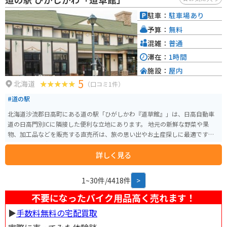
駐車：
駐車場あり
予算：
無料
混雑：
普通
滞在：
1時間
施設：
屋内
5
北海道
（口コミ1件）
#道の駅
北海道沙流郡日高町にある道の駅「ひがしかわ『道草館』」は、日高自動車
道の日高門別ICに隣接した便利な立地にあります。 地元の新鮮な野菜や果
物、加工品などを販売する直売所は、旅の思い出やお土産探しに最適です。
特に、日高地方は良質なサラブレッドの産地として知られており、馬肉を使
詳しく見る
った珍しい商品も見つかります。 軽食コーナーでは、地元産の食材を使った
料理や軽食を楽しむことができます。 日高昆布ラーメンやジンギスカン丼な
ど、北海道の味覚を堪能しましょう。 バイクで訪れる際には、広々とした駐
1~30件/4418件
>
車場があるので安心です。 道の駅からは、広大な牧場風景や日高山脈の雄大
な景色を楽しむことができます。 周辺には、競走馬の育成牧場や乗馬体験施
不要になったバイク用品高く売れます！
設などもあり、馬との触れ合いを楽しむこともできます。 ドライブやツーリ
▶︎
手数料無料の宅配買取
ングの休憩に、ぜひ道の駅「ひがしかわ『道草館』」へお立ち寄りくださ
い。