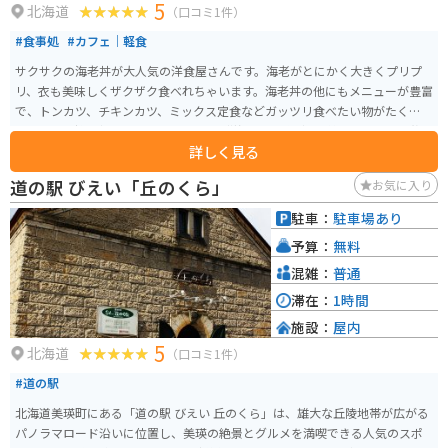
5
北海道
（口コミ1件）
#食事処
#カフェ｜軽食
サクサクの海老丼が大人気の洋食屋さんです。海老がとにかく大きくプリプ
リ、衣も美味しくザクザク食べれちゃいます。海老丼の他にもメニューが豊富
で、トンカツ、チキンカツ、ミックス定食などガッツリ食べたい物がたくさん
あります。持ち帰り用のジュンドック（洋風おにぎり）も美味しいので、旅
詳しく見る
のお供に買いたくなります。デザートも豊富、サッパリと食事を済ませたい
方はサンドイッチやチキンライスもあります。どれにするか楽しみながら悩
道の駅 びえい「丘のくら」
お気に入り
みたくなるお店です。
駐車：
駐車場あり
予算：
無料
混雑：
普通
滞在：
1時間
施設：
屋内
5
北海道
（口コミ1件）
#道の駅
北海道美瑛町にある「道の駅 びえい 丘のくら」は、雄大な丘陵地帯が広がる
パノラマロード沿いに位置し、美瑛の絶景とグルメを満喫できる人気のスポ