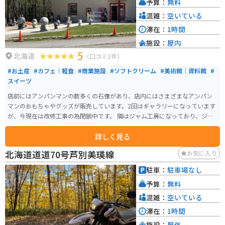
予算：
無料
混雑：
空いている
滞在：
1時間
施設：
屋内
5
北海道
（口コミ1件）
#お土産
#カフェ｜軽食
#商業施設
#ソフトクリーム
#美術館｜資料館
#
スイーツ
店前にはアンパンマンの数多くの石像があり、店内にはさまざまなアンパン
マンのおもちゃやグッズが販売しています。2回はギャラリーになっています
が、今現在は改修工事の為閉鎖中です。 隣はジャム工房になっており、ジャ
ムの販売もしています。スイーツやソフトクリームも食べる事ができます。
詳しく見る
北海道道道70号芦別美瑛線
お気に入り
駐車：
駐車場なし
予算：
無料
混雑：
空いている
滞在：
1時間
施設：
屋外