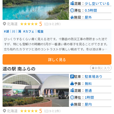
混雑：
少し空いている
滞在：
0.5時間
施設：
屋外
5
北海道
（口コミ2件）
#湖｜川｜滝
#カフェ｜軽食
びっくりするくらい青く見える池です。十勝岳の防災工事の際貯まった池で
すが、特にも雪解けの時期の5月が一番濃い青の様子を見ることができます。
立ち枯れたカラマツと池のコントラストが美しい眺めです。冬は池は凍って
しまいますが、11月からライトアップもされるので、雪と池のコラボも見ど
詳しく見る
ころの一つです。
道の駅 南ふらの
お気に入り
駐車：
駐車場あり
予算：
無料
混雑：
普通
滞在：
1時間
施設：
屋内
5
北海道
（口コミ1件）