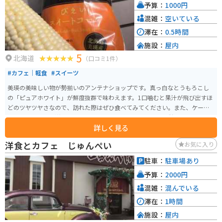
予算：
1000円
混雑：
空いている
滞在：
0.5時間
施設：
屋内
5
北海道
（口コミ1件）
#カフェ｜軽食
#スイーツ
美瑛の美味しい物が勢揃いのアンテナショップです。真っ白なとうもろこし
の「ピュアホワイト」が鮮度抜群で味わえます。1口噛むと果汁が飛び出すほ
どのツヤツヤさなので、訪れた際はぜひ食べてみてください。また、ケーキ
やプリンといった洋菓子屋やレストラン、美味しいパン屋も併設されている
詳しく見る
ので、美瑛の味覚を満喫できます。
洋食とカフェ じゅんぺい
お気に入り
駐車：
駐車場あり
予算：
2000円
混雑：
混んでいる
滞在：
1時間
施設：
屋内