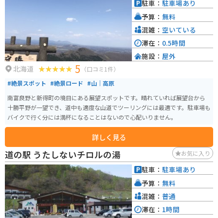
駐車：
駐車場あり
予算：
無料
混雑：
空いている
滞在：
0.5時間
施設：
屋外
5
北海道
（口コミ1件）
#絶景スポット
#絶景ロード
#山｜高原
南富良野と新得町の境目にある展望スポットです。晴れていれば展望台から
十勝平野が一望でき、道中も適度な山道でツーリングには最適です。駐車場も
バイクで行く分には満杯になることはないので心配いりません。
詳しく見る
道の駅 うたしないチロルの湯
お気に入り
駐車：
駐車場あり
予算：
無料
混雑：
普通
滞在：
1時間