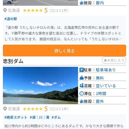
施設：
屋内
5
北海道
（口コミ1件）
#道の駅
「道の駅 うたしないチロルの湯」は、北海道帯広市の郊外にある道の駅で
す。十勝平野の雄大な景色を望む高台に位置し、ドライブの休憩スポットと
して人気があります。 施設の目玉は、なんといっても「うたしないチロルの
湯」！十勝岳連峰を眺めながら入れる露天風呂は格別です。日帰り入浴も可
詳しく見る
能なので、ドライブで疲れた体を癒やすのに最適です。 食事処では、地元の
食材をふんだんに使った料理が楽しめます。十勝産の小麦を使った手打ちそ
忠別ダム
お気に入り
ばや、新鮮な野菜を使った料理は絶品です。お土産コーナーでは、地元産の
農産物や加工品、ここでしか買えないオリジナルグッズなども販売していま
駐車：
駐車場あり
す。 バイクで訪れる場合、駐車場も広いため安心して駐車できます。道の駅
予算：
無料
周辺には、広大な牧草地帯が広がり、北海道らしい景色を楽しめるのも魅力
です。周辺には、然別湖やナイタイ高原牧場など、観光スポットも点在してい
混雑：
空いている
るので、ツーリングの拠点にも最適です。
滞在：
1時間
施設：
屋外
5
北海道
（口コミ1件）
#絶景スポット
#湖｜川｜滝
#ダム
旭川市内から約1時間ほどのところにあるダムです。かなり大きな規模で作ら