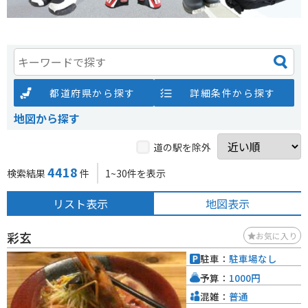
都道府県から探す
詳細条件から探す
地図から探す
道の駅を除外
4418
検索結果
件
1~30件を表示
リスト表示
地図表示
彩玄
お気に入り
駐車：
駐車場なし
予算：
1000円
混雑：
普通