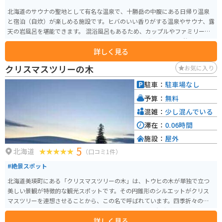
北海道のサウナの聖地として有名な温泉で、十勝岳の中腹にある日帰り温泉
と宿泊（自炊）が楽しめる施設です。ヒバのいい香りがする温泉やサウナ、露
天の岩風呂を堪能できます。 混浴風呂もあるため、カップルやファミリーで
訪れるなど、どの客層でも楽しむことができます。2階部分に、休憩どころ・
詳しく見る
自販機（ドリンクや軽食）もあり、湯上り後もゆっくり休息をとれるのも魅
力の一つです。
クリスマスツリーの木
お気に入り
駐車：
駐車場なし
予算：
無料
混雑：
少し混んでいる
滞在：
0.06時間
施設：
屋外
5
北海道
（口コミ1件）
#絶景スポット
北海道美瑛町にある「クリスマスツリーの木」は、トウヒの木が単独で立つ
美しい景観が特徴的な観光スポットです。その円錐形のシルエットがクリス
マスツリーを連想させることから、この名で呼ばれています。四季折々の風
景が楽しめますが、特に冬の雪景色は幻想的で、多くの観光客が訪れます。
詳しく見る
アクセスは、JR富良野線の美馬牛駅から車で約5分、徒歩では約30分の距離