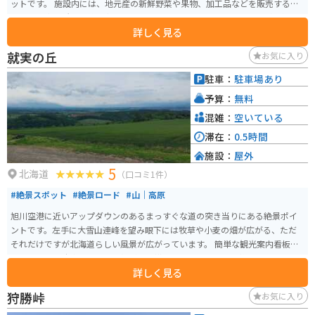
ットです。 施設内には、地元産の新鮮野菜や果物、加工品などを販売する
「農産物直売所」、美瑛牛乳を使用したソフトクリームやスイーツが人気の
詳しく見る
「軽食コーナー」、美瑛の雄大な景色を一望できる「展望台」などがありま
す。 バイクで訪れる際は、広々とした駐車場があるので安心です。丘の風を
就実の丘
お気に入り
感じながら、パノラマロードをツーリングするのもおすすめです。 美瑛は、
丘陵地帯ならではの美しい風景が広がり、「パッチワークの路」「ケンとメ
駐車：
駐車場あり
リーの木」「セブンスターの木」など、写真スポットとしても人気です。道の
予算：
無料
駅 びえい 丘のくらは、これらの観光スポットへのアクセスも良く、観光拠点
としても最適です。 美瑛の特産品としては、じゃがいもや小麦、トウモロコ
混雑：
空いている
シなどの農産物のほか、美瑛牛乳を使用したチーズやヨーグルトなどの乳製
滞在：
0.5時間
品も人気です。道の駅 びえい 丘のくらでは、これらの特産品を購入すること
施設：
屋外
ができます。
5
北海道
（口コミ1件）
#絶景スポット
#絶景ロード
#山｜高原
旭川空港に近いアップダウンのあるまっすぐな道の突き当りにある絶景ポイ
ントです。左手に大雪山連峰を望み眼下には牧草や小麦の畑が広がる、ただ
それだけですが北海道らしい風景が広がっています。 簡単な観光案内看板が
あるだけで、駐車スペースも畑がすぐ横にあり、しっかりと整備されている
詳しく見る
場所ではありませんので、邪魔にならないように訪れましょう。
狩勝峠
お気に入り