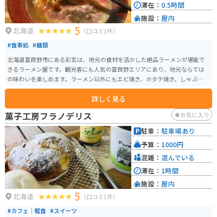
滞在：
0.5時間
施設：
屋内
5
北海道
（口コミ1件）
#食事処
#麺類
北海道富良野市にある彩玄は、地元の食材を活かした絶品ラーメンが堪能で
きるラーメン屋です。観光客にも人気の富良野エリアにあり、地元ならでは
の味わいを楽しめます。ラーメン以外にもエビ焼き、ホタテ焼き、しゃぶしゃ
ぶのお店で、六代目円楽師匠来店特別メニュー「腹黒」ブラックラーメン大
詳しく見る
人気です。海鮮ラーメンを食べながら厚岸特産の牡蠣も食べられます。休業日
は毎週火曜日です。
菓子工房フラノデリス
お気に入り
駐車：
駐車場あり
予算：
1000円
混雑：
混んでいる
滞在：
1時間
施設：
屋内
5
北海道
（口コミ1件）
#カフェ｜軽食
#スイーツ