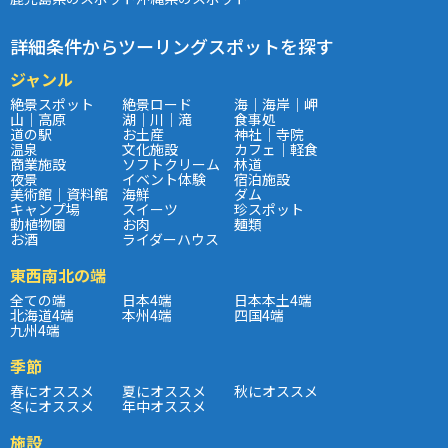
詳細条件からツーリングスポットを探す
ジャンル
絶景スポット
絶景ロード
海｜海岸｜岬
山｜高原
湖｜川｜滝
食事処
道の駅
お土産
神社｜寺院
温泉
文化施設
カフェ｜軽食
商業施設
ソフトクリーム
林道
夜景
イベント体験
宿泊施設
美術館｜資料館
海鮮
ダム
キャンプ場
スイーツ
珍スポット
動植物園
お肉
麺類
お酒
ライダーハウス
東西南北の端
全ての端
日本4端
日本本土4端
北海道4端
本州4端
四国4端
九州4端
季節
春にオススメ
夏にオススメ
秋にオススメ
冬にオススメ
年中オススメ
施設