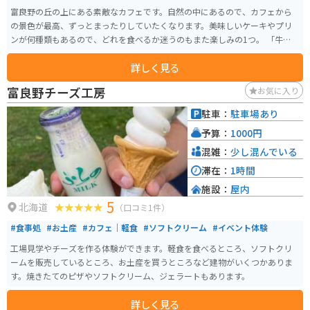
富良野の丘の上にある素敵なカフェです。自然の中にあるので、カフェから
の景色が最高、ずっとまったりしていたくなります。美味しいケーキやプリ
ンが何種類もあるので、どれを食べるか迷うのもまた楽しみの1つ。 「牛乳プ
リン」は絶品で、他にない味なのでぜひ食べてみてください。カフェ横にお
詳しく見る
土産コーナーもあり、そこを覗くのも楽しいです。
富良野チーズ工房
お気に入り
駐車：
駐車場あり
予算：
1000円
混雑：
少し混んでいる
滞在：
1時間
施設：
屋内
5
北海道
（口コミ1件）
#食事処
#お土産
#カフェ｜軽食
#ソフトクリーム
#イベント体験
工場見学やチーズを作る体験ができます。軽食を食べるところ、ソフトクリ
ームを販売しているところ、お土産を買うところなど建物がいくつかありま
す。焼きたてのピザやソフトクリーム、ジェラートもあります。
詳しく見る