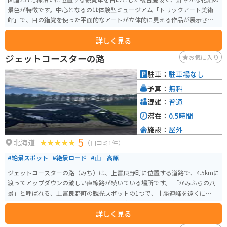
景色が特徴です。中心となるのは体験型ミュージアム「トリックアート美術
館」で、目の錯覚を使った平面的なアートが立体的に見える作品が展示され
ています。また、地上50メートルの観覧車からは壮大な十勝岳連邦を一望す
詳しく見る
ることができます。 その他にも「深山物産館」内の「体験コーナー」、地元
の食材を用いた「スィーツ工房」で提供するジェラートやチーズタルト、上
ジェットコースターの路
お気に入り
富良野特産の豚サガリを楽しむことができる「ＢＢＱテラス」など、様々な
施設とアトラクションが揃っています。 ここでは体験型の美術館、観覧車、
駐車：
駐車場なし
お土産ショップ、バーベキューテラス、アイスクリーム工房、アート体験
予算：
無料
館、花畑といった、多彩な楽しみ方が可能な施設が集結しており、飽きるこ
となく楽しい時間が過ごせます。 道中も富良野の大自然を堪能できて、オス
混雑：
普通
スメのツーリングコースです。
滞在：
0.5時間
施設：
屋外
5
北海道
（口コミ1件）
#絶景スポット
#絶景ロード
#山｜高原
ジェットコースターの路（みち）は、上富良野町に位置する道路で、4.5kmに
渡ってアップダウンの激しい直線路が続いている場所です。 「かみふらの八
景」と呼ばれる、上富良野町の観光スポットの1つで、十勝連峰を遠くに望み
ながら、周囲には田園風景が広がる絶景も楽しめます。西11線とも呼ばれ、
詳しく見る
人気の観光スポットです。