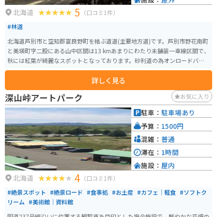
5
北海道
（口コミ1件）
#林道
北海道芦別市と空知郡富良野町を結ぶ道道(主要地方道)です。芦別市野花南町
と美瑛町字二股にある山中区間は13 kmあまりにわたり未舗装一車線区間で、
秋には紅葉が綺麗なスポットとなっております。砂利道の為オンロードバイ
クでは走行するのが難しいですが、オフロードバイクで行けば比較的安全に
詳しく見る
行く事ができます。
深山峠アートパーク
お気に入り
駐車：
駐車場あり
予算：
1500円
混雑：
普通
滞在：
1時間
施設：
屋内
4
北海道
（口コミ1件）
#絶景スポット
#絶景ロード
#食事処
#お土産
#カフェ｜軽食
#ソフトク
リーム
#美術館｜資料館
国道237号線沿いに位置する観覧車を目印とした複合施設で、鮮やかな花畑の