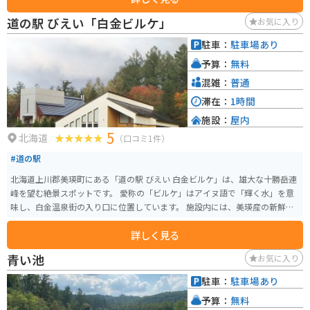
にあります。ただし、周辺には専用の駐車場がなく、路上駐車となるため、
道の駅 びえい「白金ビルケ」
お気に入り
他の交通の妨げにならないよう注意が必要です。また、木の周囲は私有地で
あり、農作物への影響を避けるため、立ち入りは禁止されています。見学の
駐車：
駐車場あり
際は、マナーを守り、遠くから景観を楽しむことが大切です。
予算：
無料
混雑：
普通
滞在：
1時間
施設：
屋内
5
北海道
（口コミ1件）
#道の駅
北海道上川郡美瑛町にある「道の駅 びえい 白金ビルケ」は、雄大な十勝岳連
峰を望む絶景スポットです。 愛称の「ビルケ」はアイヌ語で「輝く水」を意
味し、白金温泉街の入り口に位置しています。 施設内には、美瑛産の新鮮な
野菜や牛乳を使ったソフトクリームなどが味わえるレストランや売店があ
詳しく見る
り、地元の特産品をお土産に購入できます。 また、美瑛町の観光情報コーナ
ーでは、近隣の観光スポット情報も入手できます。 雄大な自然を満喫できる
青い池
お気に入り
展望台もあり、ドライブの休憩だけでなく、観光拠点としても最適です。 バ
イクで訪れる場合は、駐車場も広く停めやすいので安心です。 十勝岳連峰の
駐車：
駐車場あり
絶景を眺めながら、地元グルメやショッピングを楽しめる「道の駅 びえい 白
予算：
無料
金ビルケ」は、北海道観光に訪れた際にはぜひ立ち寄りたいスポットです。