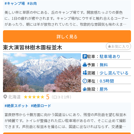
#キャンプ場
#お肉
美しい林と草原の中にある、丘のキャンプ場です。開放感たっぷりの景色
に、1日の疲れが癒やされます。キャンプ場内にウサギと触れ合えるコーナー
があったり、朝には羊が放牧されていたりと、牧歌的な雰囲気も味わえま
す。朝のお食事中の羊を間近で眺めることができますよ。また、忘れてなら
詳しく見る
ないのがジンギスカン。柔らかく味がまろやかで、ここのジンギスカンを食
べたら忘れられないほどの味です。夏でも夜は非常に寒いため、防寒対策を
東大演習林樹木園桜並木
お気に入り
しっかり行いましょう。
駐車：
駐車場あり
予算：
無料
混雑：
少し混んでいる
滞在：
0.5時間
施設：
屋外
5
北海道
（口コミ1件）
#絶景スポット
#絶景ロード
富良野市から十勝方面に向かう国道沿いにあり、残雪の芦別岳を望む桜並木
が綺麗です。トイレが整備された広い駐車場があるので、そこに止めて撮影
できます。芦別岳と桜並木を撮るには、国道に出なければならず、交通量も多
い道路なので通行する車に気を付けながら撮影する必要があります。午後に