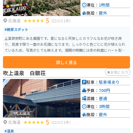
滞在：
1時間
施設：
屋外
5
北海道
（口コミ1件）
#絶景スポット
上富良野町にある農園です。夏になると所狭しとカラフルなお花が咲き誇
り、見渡す限り一面のお花畑になります。しっかりと色ごとに花が植えられ
ているため、写真がとても映えます。満開の時期には赤の斜面にハート型の
お花が浮かび上がり、カップルのデートコースとしてもオススメです。
詳しく見る
吹上温泉 白銀荘
お気に入り
駐車：
駐車場あり
予算：
700円
混雑：
普通
滞在：
3時間
施設：
屋外
5
北海道
（口コミ1件）
#温泉