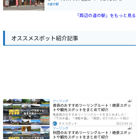
も人気です。
2号線は、北海道を横断する道路として、景色が良く走
品販売コーナーでは、地元農家が丹精込めて作った新鮮
#道の駅
りやすい道なので、ツーリングにも最適です。 滝川市
な野菜や果物が人気です。 また、鶴沼産米粉100％使用
は、北海道のほぼ中心に位置し、夏は涼しく冬は雪が多
の「つるぬまロール」や、地元産の素材を使ったジェラ
「周辺の道の駅」をもっと見る
い地域です。夏は避暑地として、冬はウィンタースポー
ートもおすすめです。 レストランでは、地元食材をふん
ツを楽しむ観光客で賑わいます。道の駅 たきかわは、そ
だんに使った料理を楽しむことができます。 鶴沼公園
んな滝川市の魅力を感じることができるスポットとし
は、春には桜の名所として知られており、夏にはキャン
て、ぜひ訪れてみてください。
プを楽しむことができます。 道の駅の隣には、パークゴ
オススメスポット紹介記事
ルフ場も併設されています。 バイクで訪れる場合は、駐
車場も広く、休憩場所としても最適です。 周辺には、広
大な田園風景が広がっており、ツーリングにもおすすめ
です。 【おすすめポイント】 ・新鮮な地元産の野菜や果
物 ・鶴沼産米粉100％使用の「つるぬまロール」 ・地元
食材を使った料理 ・春には桜、夏にはキャンプが楽しめ
る鶴沼公園 【周辺情報】 ・鶴沼ワイン工場：鶴沼産ぶど
うを使ったワインを製造・販売 ・鶴沼温泉：日帰り入浴
施設 ・雨竜沼湿原：ラムサール条約登録湿地
ツーリング
1
青森のおすすめツーリングルート！絶景スポッ
トや観光スポットをまとめて紹介
青森県のおすすめツーリングルートをまとめました！
「下北半島」「津軽半島」「南部」の3つのルート紹介し
ます。自然に恵まれた風光明媚な景色や歴史文化に触れ
モトスポット
2023-04-21
られる観光スポットが多くあります。バイクで青森県に
ツーリング
1
ツーリングに行く際は参考にしてください。
秋田のおすすめツーリングルート！絶景スポッ
トや観光スポットをまとめて紹介