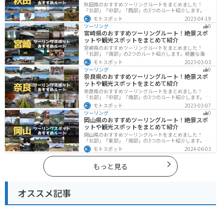
秋田県のおすすめツーリングルートをまとめました！
「北部」「中部」「西部」の3つのルート紹介します。自
然豊かな山々や湖、温泉地が点在し、四季折々の景色を
モトスポット
2023-04-19
楽しめるスポットが多数あります。バイクで秋田県にツ
ツーリング
0
ーリングに行く際は参考にしてください。
宮崎県のおすすめツーリングルート！絶景スポ
ットや観光スポットをまとめて紹介
宮崎県のおすすめツーリングルートをまとめました！
「北部」「南部」の2つのルート紹介します。綺麗な海岸
線が特徴的な海・自然豊かな山・趣のある神社を満喫す
モトスポット
2023-03-03
るツーリングができます。バイクで宮崎県にツーリング
ツーリング
0
に行く際は参考にしてください。
奈良県のおすすめツーリングルート！絶景スポ
ットや観光スポットをまとめて紹介
奈良県のおすすめツーリングルートをまとめました！
「北部」「中部」「南部」の3つのルート紹介します。歴
史のある神社寺院が多数あり、自然豊かや山々、グルメ
モトスポット
2023-03-07
を満喫するツーリングができます。バイクで奈良県にツ
ツーリング
0
ーリングに行く際は参考にしてください。
岡山県のおすすめツーリングルート！絶景スポ
ットや観光スポットをまとめて紹介
岡山県のおすすめツーリングルートをまとめました！
「北部」「東部」「南部」の3つのルート紹介します。岡
山市や倉敷市など、歴史ある街並みも魅力的で、バイク
モトスポット
2024-06-03
ツーリングに最適なスポットが多数あります。バイクで
岡山県にツーリングに行く際は参考にしてください。
もっと見る
オススメ記事