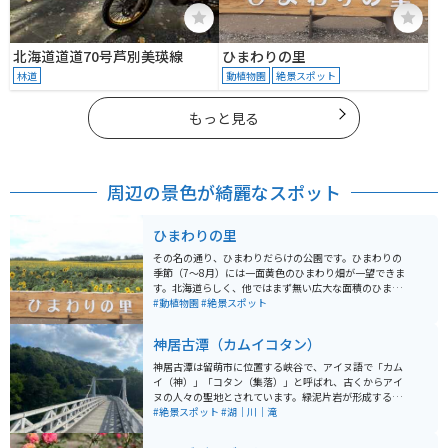
北海道道道70号芦別美瑛線
ひまわりの里
林道
動植物園
絶景スポット
もっと見る
周辺の景色が綺麗なスポット
ひまわりの里
その名の通り、ひまわりだらけの公園です。ひまわりの
季節（7〜8月）には一面黄色のひまわり畑が一望できま
す。北海道らしく、他ではまず無い広大な面積のひまわ
り畑は圧巻です。
#動植物園
#絶景スポット
神居古潭（カムイコタン）
神居古潭は留萌市に位置する峡谷で、アイヌ語で「カム
イ（神）」「コタン（集落）」と呼ばれ、古くからアイ
ヌの人々の聖地とされています。緑泥片岩が形成する峡
谷には、奇岩やおう穴群があり、アイヌの人々は魔神の
#絶景スポット
#湖｜川｜滝
仕業と恐れていたという歴史があります。 峡谷には吊り
橋があり、景色を楽しめます。峡谷は美しい秋の紅葉が