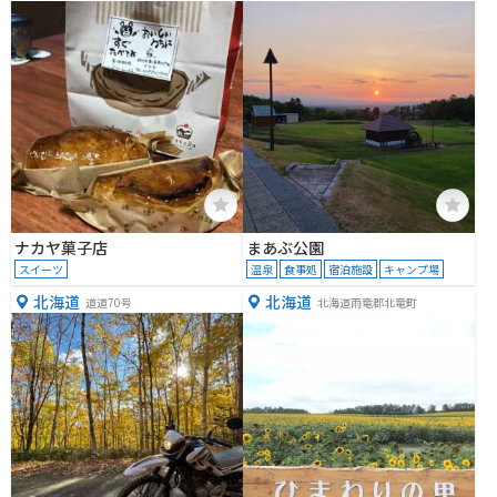
２−１３
ナカヤ菓子店
まあぶ公園
スイーツ
温泉
食事処
宿泊施設
キャンプ場
北海道
北海道
道道70号
北海道雨竜郡北竜町