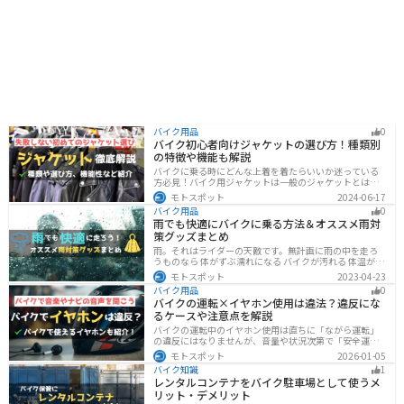
バイク用品
0
バイク初心者向けジャケットの選び方！種類別
の特徴や機能も解説
バイクに乗る時にどんな上着を着たらいいか迷っている
方必見！バイク用ジャケットは一般のジャケットとは違
い、バイク専用に作られています。動きやすさ・快適
モトスポット
2024-06-17
さ・機能性・デザイン性など様々なメリットがありま
バイク用品
0
す。この記事では、ジャケットの種類や選び方など初心
雨でも快適にバイクに乗る方法＆オススメ雨対
者が知っておくべきことをまとめました。
策グッズまとめ
雨。それはライダーの天敵です。無計画に雨の中を走ろ
うものなら 体がずぶ濡れになる バイクが汚れる 体温が奪
われて集中力が低下する 雨で視界が悪くなる 路面が濡れ
モトスポット
2023-04-23
て滑りやすくなるなど、晴れの日にはないマイナス要素
バイク用品
0
が盛りだくさんでライダーに押し寄せてきます。そんな
バイクの運転×イヤホン使用は違法？違反にな
雨の中を好んで走ろうなんて誰も考えていないはずです
るケースや注意点を解説
が、どうしても避けられない場合もありますよね。この
記事では、レインウエアや防水バッグをはじめ、ライダ
バイクの運転中のイヤホン使用は直ちに「ながら運転」
ーや荷物を雨から守るための方法やグッズなどについて
の違反にはなりませんが、音量や状況次第で「安全運転
紹介します。雨はライダーにとって非常に厄介なモノで
義務違反」や各都道府県の「道路交通法施行細則」に抵
モトスポット
2026-01-05
すが、バッチリと対策しておけば意外と快適に走れてし
触する恐れがあります。周囲の音が聞こえる適切な音量
まうものです
バイク知識
1
を保ち、スマホ操作は厳禁。耳を塞がない骨伝導イヤホ
レンタルコンテナをバイク駐車場として使うメ
ンや、ヘルメット用スピーカーの活用も安全な音楽体験
リット・デメリット
には有効な選択肢です。