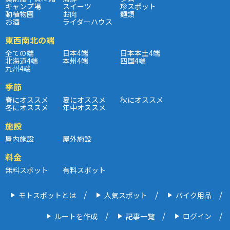
キャンプ場
スイーツ
珍スポット
動植物園
お肉
麺類
お酒
ライダーハウス
東西南北の端
全ての端
日本4端
日本本土4端
北海道4端
本州4端
四国4端
九州4端
季節
春にオススメ
夏にオススメ
秋にオススメ
冬にオススメ
年中オススメ
施設
屋内施設
屋外施設
料金
無料スポット
有料スポット
モトスポットとは
人気スポット
バイク用品
ルートを作成
記事一覧
ログイン