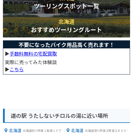
ツーリングスポット一覧
北海道
おすすめツーリングルート
不要になったバイク用品高く売れます！
▶︎
手数料無料の宅配買取
実際に売ってみた体験談
▶︎
こちら
道の駅 うたしないチロルの湯に近い場所
北海道
北海道
北海道砂川市東１条南１０丁目
北海道深川市音江町音江６００