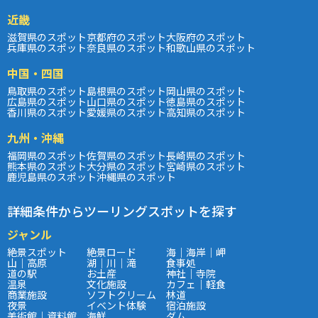
近畿
滋賀県のスポット
京都府のスポット
大阪府のスポット
兵庫県のスポット
奈良県のスポット
和歌山県のスポット
中国・四国
鳥取県のスポット
島根県のスポット
岡山県のスポット
広島県のスポット
山口県のスポット
徳島県のスポット
香川県のスポット
愛媛県のスポット
高知県のスポット
九州・沖縄
福岡県のスポット
佐賀県のスポット
長崎県のスポット
熊本県のスポット
大分県のスポット
宮崎県のスポット
鹿児島県のスポット
沖縄県のスポット
詳細条件からツーリングスポットを探す
ジャンル
絶景スポット
絶景ロード
海｜海岸｜岬
山｜高原
湖｜川｜滝
食事処
道の駅
お土産
神社｜寺院
温泉
文化施設
カフェ｜軽食
商業施設
ソフトクリーム
林道
夜景
イベント体験
宿泊施設
美術館｜資料館
海鮮
ダム