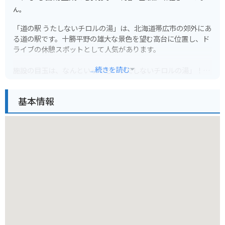
ん。
「道の駅 うたしないチロルの湯」は、北海道帯広市の郊外にあ
る道の駅です。十勝平野の雄大な景色を望む高台に位置し、ド
ライブの休憩スポットとして人気があります。
...続きを読む
施設の目玉は、なんといっても「うたしないチロルの湯」！十
勝岳連峰を眺めながら入れる露天風呂は格別です。日帰り入浴
も可能なので、ドライブで疲れた体を癒やすのに最適です。
基本情報
食事処では、地元の食材をふんだんに使った料理が楽しめま
す。十勝産の小麦を使った手打ちそばや、新鮮な野菜を使った
料理は絶品です。お土産コーナーでは、地元産の農産物や加工
品、ここでしか買えないオリジナルグッズなども販売していま
す。
バイクで訪れる場合、駐車場も広いため安心して駐車できま
す。道の駅周辺には、広大な牧草地帯が広がり、北海道らしい
景色を楽しめるのも魅力です。周辺には、然別湖やナイタイ高
原牧場など、観光スポットも点在しているので、ツーリングの
拠点にも最適です。