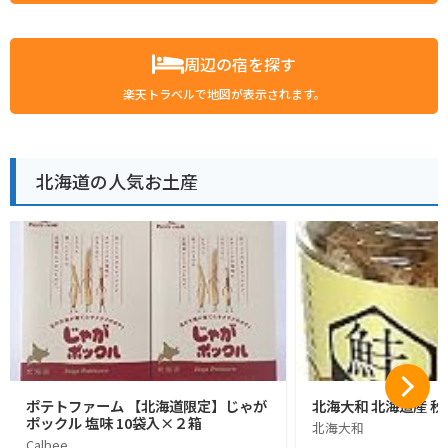
周辺の宿を探す
楽天トラベルで地図が表示されます。
北海道の人気お土産
ポテトファーム 【北海道限定】じゃが
北海大和 北海道産 秋
ポックル 塩味 10袋入×２箱
北海大和
Calbee