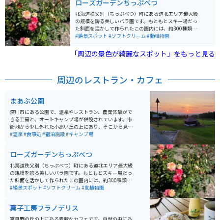
ローズガーデンちっぷべつ
見られる名所であり、毎年９月２３日に「こたんまつ
り」を開催し、アイヌ文化の継承が行われています。ま
北海道秩父別（ちっぷべつ）町にある道北エリア最大級
た、対岸にはアイヌ以前の人々の集落跡、旧駅舎があ
の規模を誇る美しいバラ園です。もともとスキー場だっ
り、アイヌ以外の先人たちの生活の一端を垣間見ること
た斜面を活かして作られたこの園内には、約300種類・
ができます。
3,000株ものバラが咲き誇り、シーズンには町全体が華
#絶景スポット
#ソフトクリーム
#動植物園
やかな香りに包まれます。 斜面を利用した広大な園内に
は、ギリシャ語で「美しい」を意味する「カロスの丘展
「周辺の景色が綺麗なスポット」をもっと見る
望台」があります。そこから見下ろすバラの花々と、の
どかな秩父別の田園風景が織りなす景色は、まさに北海
道らしい開放感に溢れています。 散策のお供に欠かせな
周辺のレストラン・カフェ
いのが、売店「バラの城ふろーら」で販売されているピ
ンク色のローズソフトクリームです。一口食べるとバラ
の優雅な香りがふわっと広がる、この場所ならではのス
まあぶ公園
イーツとして人気を集めています。 見頃: 最も華やかな
のは7月上旬から中旬です。 入園料: 嬉しいことに入園は
深川市にある公園で、温泉やレストラン、農業体験がで
無料（協力金受付あり）で、誰でも気軽に訪れることが
きる工房と、オートキャンプ場が併設されています。市
できます。 アクセス: 旭川や札幌からも車でアクセスし
街地から少し外れた小高い丘の上にあり、そこから見る
やすく、道の駅「ちっぷべつ」からもすぐ近くです。
景色は絶景です。温泉はこじんまりとしていますが、近
#温泉
#食事処
#宿泊施設
#キャンプ場
広々とした無料駐車場: 園内には広めの無料駐車場が完備
くに別の温泉があるので、比較的空いていることも多い
されています。
です。
ローズガーデンちっぷべつ
北海道秩父別（ちっぷべつ）町にある道北エリア最大級
の規模を誇る美しいバラ園です。もともとスキー場だっ
た斜面を活かして作られたこの園内には、約300種類・
3,000株ものバラが咲き誇り、シーズンには町全体が華
#絶景スポット
#ソフトクリーム
#動植物園
やかな香りに包まれます。 斜面を利用した広大な園内に
は、ギリシャ語で「美しい」を意味する「カロスの丘展
菓子工房フラノデリス
望台」があります。そこから見下ろすバラの花々と、の
どかな秩父別の田園風景が織りなす景色は、まさに北海
富良野の丘の上にある素敵なカフェです。自然の中にあ