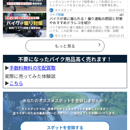
レンタルコンテナをバイク駐車場として利用するメリッ
トとデメリットをまとめました。バイク駐車場を探して
いるなら、最強のセキュリティでバイクの劣化も防げる
モトスポット
2024-06-03
レンタルコンテナを検討してみませんか？キャンペーン
バイク知識
0
を利用することで格安で利用できます。
バイクが車に煽られる！煽り運転の原因と対策
やおすすめドラレコを紹介
バイク走行中に煽り運転をされる割合は、7割と非常に高
いです。この記事では、煽り運転の原因と対策、回避方
法について解説します。抑止力の高いオススメのドライ
モトスポット
2023-10-23
ブレコーダーも紹介しますので、煽り運転対策をしたい
人はぜひ参考にしてください。
もっと見る
不要になったバイク用品高く売れます！
▶︎
手数料無料の宅配買取
実際に売ってみた体験談
▶︎
こちら
あなたのオススメスポットを登録しませんか？
モトスポットでは、皆様からオススメスポットを募集しています！
全ライダーのための最高なサービス作りに、ご協力よろしくお願いいたします。
スポットを登録する