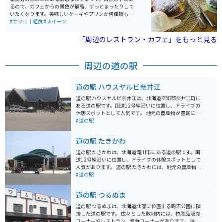
道らしい開放感に溢れています。 散策のお供に欠かせな
るので、カフェからの景色が最高、ずっとまったりして
いのが、売店「バラの城ふろーら」で販売されているピ
いたくなります。美味しいケーキやプリンが何種類もあ
ンク色のローズソフトクリームです。一口食べるとバラ
るので、どれを食べるか迷うのもまた楽しみの1つ。
#カフェ｜軽食
#スイーツ
の優雅な香りがふわっと広がる、この場所ならではのス
「牛乳プリン」は絶品で、他にない味なのでぜひ食べて
イーツとして人気を集めています。 見頃: 最も華やかな
みてください。カフェ横にお土産コーナーもあり、そこ
「周辺のレストラン・カフェ」をもっと見る
のは7月上旬から中旬です。 入園料: 嬉しいことに入園は
を覗くのも楽しいです。
無料（協力金受付あり）で、誰でも気軽に訪れることが
できます。 アクセス: 旭川や札幌からも車でアクセスし
周辺の道の駅
やすく、道の駅「ちっぷべつ」からもすぐ近くです。
広々とした無料駐車場: 園内には広めの無料駐車場が完備
されています。
道の駅 ハウスヤルビ奈井江
道の駅 ハウスヤルビ奈井江は、北海道空知郡奈井江町に
ある道の駅です。国道12号線沿いに位置し、ドライブの
休憩スポットとして人気です。 地元の農産物が豊富に揃
う直売所や、地元食材を使った料理が楽しめるレストラ
#道の駅
ン、軽食コーナーなどがあります。特に、地元産の新鮮
な野菜や果物は人気です。また、隣接する「道の駅交流
道の駅 たきかわ
プラザ」には、地元の特産品や工芸品を販売するショッ
プや、奈井江町の観光情報コーナーなどがあります。 バ
道の駅 たきかわは、北海道滝川市にある道の駅です。国
イクで訪れる場合、国道12号線は交通量が多いので注意
道12号線沿いに位置し、ドライブの休憩スポットとして
が必要です。駐車場は広く、バイク専用の駐車スペース
人気があります。 道の駅 たきかわには、地元の農産物を
もあります。また、道の駅には休憩スペースやトイレも
販売する直売所や、滝川市の特産品である「ジンギスカ
#道の駅
完備されているので、安心して利用できます。 奈井江町
ン」や「滝川豆腐」などを味わえるレストランがありま
は、北海道米の代表格である「ゆめぴりか」の発祥の地
す。また、周辺には、滝川市美術自然史館や、菜の花の
道の駅 つるぬま
としても知られています。道の駅周辺には、田園風景が
季節には一面が黄色の絨毯となる「滝川菜の花まつり」
広がり、のどかな雰囲気を楽しむことができます。ま
の会場となる滝川市丸加高原など、観光スポットも点在
道の駅 つるぬまは、北海道北部に位置する鶴沼公園に隣
た、道の駅から車で約10分の場所には、奈井江町を一望
しています。 バイクで訪れる場合、道の駅 たきかわには
接した道の駅です。 広々とした敷地内には、特産品販売
できる「奈井江町展望台」があり、絶景スポットとして
広い駐車場が完備されているので安心です。また、国道1
コーナーやレストラン、軽食コーナーがあります。 特産