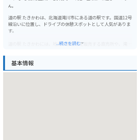
ん。
道の駅 たきかわは、北海道滝川市にある道の駅です。国道12号
線沿いに位置し、ドライブの休憩スポットとして人気がありま
す。
...続きを読む
道の駅 たきかわには、地元の農産物を販売する直売所や、滝川
市の特産品である「ジンギスカン」や「滝川豆腐」などを味わ
えるレストランがあります。また、周辺には、滝川市美術自然
基本情報
史館や、菜の花の季節には一面が黄色の絨毯となる「滝川菜の
花まつり」の会場となる滝川市丸加高原など、観光スポットも
点在しています。
バイクで訪れる場合、道の駅 たきかわには広い駐車場が完備さ
れているので安心です。また、国道12号線は、北海道を横断す
る道路として、景色が良く走りやすい道なので、ツーリングに
も最適です。
滝川市は、北海道のほぼ中心に位置し、夏は涼しく冬は雪が多
い地域です。夏は避暑地として、冬はウィンタースポーツを楽
しむ観光客で賑わいます。道の駅 たきかわは、そんな滝川市の