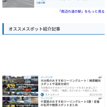
れた際には、駐車場も広々としているので安心です。 周
す。 施設の目玉は、なんといっても「うたしないチロル
#道の駅
辺には、深川市の歴史や文化に触れることができる施設
の湯」！十勝岳連峰を眺めながら入れる露天風呂は格別
も点在しています。例えば、「戸外炉峠駐車公園」は、
です。日帰り入浴も可能なので、ドライブで疲れた体を
「周辺の道の駅」をもっと見る
パークゴルフ場や遊歩道が整備されており、自然を楽し
癒やすのに最適です。 食事処では、地元の食材をふんだ
むことができます。道の駅 ライスランドふかがわを拠点
んに使った料理が楽しめます。十勝産の小麦を使った手
に、深川市の魅力を満喫してみてください。
打ちそばや、新鮮な野菜を使った料理は絶品です。お土
産コーナーでは、地元産の農産物や加工品、ここでしか
オススメスポット紹介記事
買えないオリジナルグッズなども販売しています。 バイ
クで訪れる場合、駐車場も広いため安心して駐車できま
す。道の駅周辺には、広大な牧草地帯が広がり、北海道
らしい景色を楽しめるのも魅力です。周辺には、然別湖
やナイタイ高原牧場など、観光スポットも点在している
ので、ツーリングの拠点にも最適です。
ツーリング
0
大分県のおすすめツーリングルート！絶景観光
スポットや温泉を紹介
大分県のおすすめツーリングルートをまとめました！
「北部」「中部」「南部」の3つのルート紹介します。阿
蘇の雄大な自然を満喫できるスポットや温泉を満喫する
モトスポット
2023-03-05
ツーリングができます。バイクで大分県にツーリングに
ツーリング
0
行く際は参考にしてください。
千葉県のおすすめツーリングルート3選！定番
の名所や絶景スポットまとめ