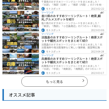
千葉県のおすすめツーリングルートをまとめました！
「北部」「南部（沿岸）」「南部（内陸）」の3つを地域
別で紹介します！千葉は首都圏からのアクセスも良く、
モトスポット
2023-02-22
海と山どちらも堪能できるのでツーリングには最適な場
ツーリング
0
所です。
香川県のおすすめツーリングルート！絶景,観
光,グルメスポットを紹介
香川県のおすすめツーリングルートをまとめました！
「東部」「西部」「小豆島周辺」の3つのルート紹介しま
す。自然豊かな山から海、絶品グルメを満喫するツーリ
モトスポット
2023-03-06
ングができます。バイクで香川県にツーリングに行く際
ツーリング
0
は参考にしてください。
淡路島のおすすめツーリングルート！絶景スポ
ットや観光スポットをまとめて紹介
淡路島のおすすめツーリングルートをまとめました！北
淡路海岸や南淡路海岸など美しい海岸線、国営明石海峡
公園や淡路夢舞台など、自然とアートが融合した施設も
モトスポット
2023-04-24
多数あります。バイクで淡路島にツーリングに行く際は
ツーリング
0
参考にしてください。
兵庫県のおすすめツーリングルート！絶景スポ
ットや観光スポットをまとめて紹介
兵庫県のおすすめツーリングルートをまとめました！
「北部」「中部」「南東部」「南西部」の4つのルート紹
介します。自然豊かな山を堪能できる北部と中部、街中
モトスポット
2023-03-17
で海辺の南部と違った楽しみ方ができます。バイクで兵
庫県にツーリングに行く際は参考にしてください。
もっと見る
オススメ記事