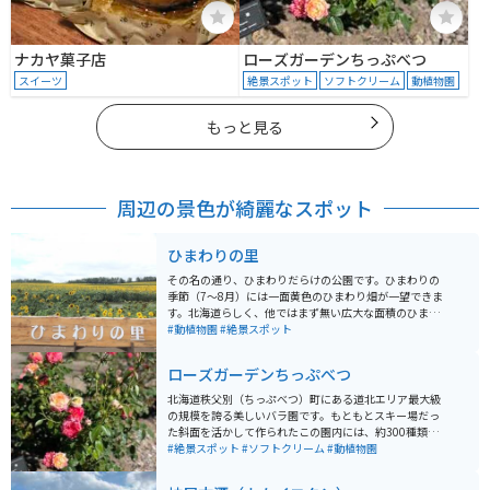
ナカヤ菓子店
ローズガーデンちっぷべつ
スイーツ
絶景スポット
ソフトクリーム
動植物園
もっと見る
周辺の景色が綺麗なスポット
ひまわりの里
その名の通り、ひまわりだらけの公園です。ひまわりの
季節（7〜8月）には一面黄色のひまわり畑が一望できま
す。北海道らしく、他ではまず無い広大な面積のひまわ
り畑は圧巻です。
#動植物園
#絶景スポット
ローズガーデンちっぷべつ
北海道秩父別（ちっぷべつ）町にある道北エリア最大級
の規模を誇る美しいバラ園です。もともとスキー場だっ
た斜面を活かして作られたこの園内には、約300種類・
3,000株ものバラが咲き誇り、シーズンには町全体が華
#絶景スポット
#ソフトクリーム
#動植物園
やかな香りに包まれます。 斜面を利用した広大な園内に
は、ギリシャ語で「美しい」を意味する「カロスの丘展