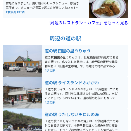
道らしい開放感に溢れています。 散策のお供に欠かせな
有名になりました。揚げ物からビーフシチュー、厚焼き
いのが、売店「バラの城ふろーら」で販売されているピ
玉子まで、メニューが豊富で選ぶのが楽しいお店です。
ンク色のローズソフトクリームです。一口食べるとバラ
店内は広くなく、人気店なので開店時を狙うことをオス
#食事処
#お酒
の優雅な香りがふわっと広がる、この場所ならではのス
スメします。
イーツとして人気を集めています。 見頃: 最も華やかな
「周辺のレストラン・カフェ」をもっと見る
のは7月上旬から中旬です。 入園料: 嬉しいことに入園は
無料（協力金受付あり）で、誰でも気軽に訪れることが
できます。 アクセス: 旭川や札幌からも車でアクセスし
周辺の道の駅
やすく、道の駅「ちっぷべつ」からもすぐ近くです。
広々とした無料駐車場: 園内には広めの無料駐車場が完備
されています。
道の駅 田園の里うりゅう
道の駅 田園の里うりゅうは、北海道雨竜郡雨竜町にある
道の駅です。広々とした敷地には、地元産の新鮮な農産
物が並ぶ「田園の里市場」や、雨竜町の特産品であるそ
ばや米粉を使ったパンが味わえる「レストラン風車」な
#道の駅
どがあります。 特にレストラン風車の手打ちそばは人気
で、お昼時には多くの人で賑わいます。また、併設され
道の駅 ライスランドふかがわ
ている「うりゅう木工芸館」では、地元産のカラマツを
使った木工製品の販売や木工体験ができます。 バイクで
「道の駅 ライスランドふかがわ」は、北海道深川市にあ
訪れる際は、道の駅に隣接する「暑寒別岳登山道」の入
る道の駅です。深川市は北海道の中央部に位置し、米ど
り口もおすすめです。約30分ほど歩くと展望台があり、
ころとして知られています。 道の駅の名前にもなってい
田園風景を一望できます。道の駅には、広々とした駐車
る通り、お米が有名で、併設されている「深川市農産物
#道の駅
場とトイレも完備されているので、ツーリングの休憩場
直売所」では、地元産の新鮮な農産物を購入できます。
所としても最適です。 地元の名産品としては、米どころ
特に、ブランド米「ふっくりんこ」は、粘りがあり、冷
道の駅 うたしないチロルの湯
としても知られる雨竜町産のお米「ゆめぴりか」や「な
めても美味しいと評判なので、お土産に最適です。 ま
なつぼし」が人気です。また、そばの生産も盛んで、道
た、道の駅には、レストランや軽食コーナーがあり、地
「道の駅 うたしないチロルの湯」は、北海道帯広市の郊
の駅で購入することができます。
元の食材を使った料理を楽しむことができます。深川産
外にある道の駅です。十勝平野の雄大な景色を望む高台
の米粉を使ったパンやスイーツも人気です。バイクで訪
に位置し、ドライブの休憩スポットとして人気がありま