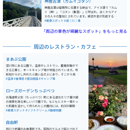
神居古潭（カムイコタン）
望台」があります。そこから見下ろすバラの花々と、の
どかな秩父別の田園風景が織りなす景色は、まさに北海
神居古潭は留萌市に位置する峡谷で、アイヌ語で「カム
道らしい開放感に溢れています。 散策のお供に欠かせな
イ（神）」「コタン（集落）」と呼ばれ、古くからアイ
いのが、売店「バラの城ふろーら」で販売されているピ
ヌの人々の聖地とされています。緑泥片岩が形成する峡
ンク色のローズソフトクリームです。一口食べるとバラ
谷には、奇岩やおう穴群があり、アイヌの人々は魔神の
#絶景スポット
#湖｜川｜滝
の優雅な香りがふわっと広がる、この場所ならではのス
仕業と恐れていたという歴史があります。 峡谷には吊り
イーツとして人気を集めています。 見頃: 最も華やかな
橋があり、景色を楽しめます。峡谷は美しい秋の紅葉が
「周辺の景色が綺麗なスポット」をもっと見る
のは7月上旬から中旬です。 入園料: 嬉しいことに入園は
見られる名所であり、毎年９月２３日に「こたんまつ
無料（協力金受付あり）で、誰でも気軽に訪れることが
り」を開催し、アイヌ文化の継承が行われています。ま
できます。 アクセス: 旭川や札幌からも車でアクセスし
た、対岸にはアイヌ以前の人々の集落跡、旧駅舎があ
周辺のレストラン・カフェ
やすく、道の駅「ちっぷべつ」からもすぐ近くです。
り、アイヌ以外の先人たちの生活の一端を垣間見ること
広々とした無料駐車場: 園内には広めの無料駐車場が完備
ができます。
されています。
まあぶ公園
深川市にある公園で、温泉やレストラン、農業体験がで
きる工房と、オートキャンプ場が併設されています。市
街地から少し外れた小高い丘の上にあり、そこから見る
景色は絶景です。温泉はこじんまりとしていますが、近
#温泉
#食事処
#宿泊施設
#キャンプ場
くに別の温泉があるので、比較的空いていることも多い
です。
ローズガーデンちっぷべつ
北海道秩父別（ちっぷべつ）町にある道北エリア最大級
の規模を誇る美しいバラ園です。もともとスキー場だっ
た斜面を活かして作られたこの園内には、約300種類・
3,000株ものバラが咲き誇り、シーズンには町全体が華
#絶景スポット
#ソフトクリーム
#動植物園
やかな香りに包まれます。 斜面を利用した広大な園内に
は、ギリシャ語で「美しい」を意味する「カロスの丘展
自由軒
望台」があります。そこから見下ろすバラの花々と、の
どかな秩父別の田園風景が織りなす景色は、まさに北海
旭川で老舗のお食事処です。孤独のグルメで紹介されて