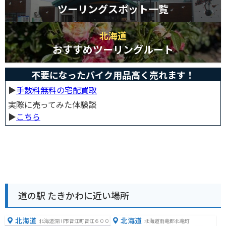
ツーリングスポット一覧
北海道
おすすめツーリングルート
不要になったバイク用品高く売れます！
▶︎
手数料無料の宅配買取
実際に売ってみた体験談
▶︎
こちら
道の駅 たきかわに近い場所
北海道
北海道
北海道深川市音江町音江６００
北海道雨竜郡北竜町