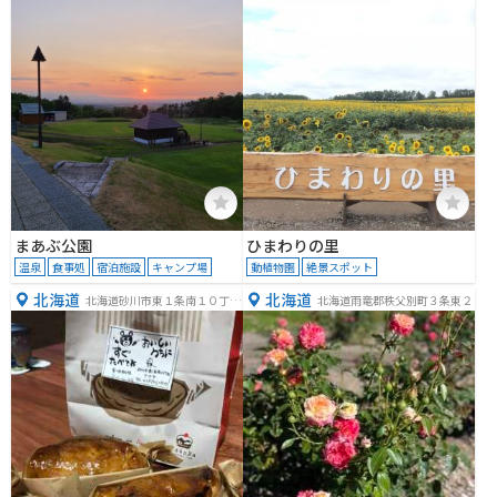
まあぶ公園
ひまわりの里
温泉
食事処
宿泊施設
キャンプ場
動植物園
絶景スポット
北海道
北海道
北海道砂川市東１条南１０丁目
北海道雨竜郡秩父別町３条東２
２−１３