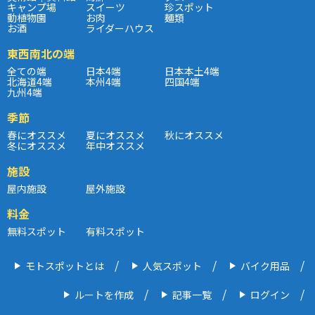
キャンプ場
スイーツ
珍スポット
動植物園
お肉
麺類
お酒
ライダーハウス
東西南北の端
全ての端
日本4端
日本本土4端
北海道4端
本州4端
四国4端
九州4端
季節
春にオススメ
夏にオススメ
秋にオススメ
冬にオススメ
年中オススメ
施設
屋内施設
屋外施設
料金
無料スポット
有料スポット
モトスポットとは
人気スポット
バイク用品
ルートを作成
記事一覧
ログイン