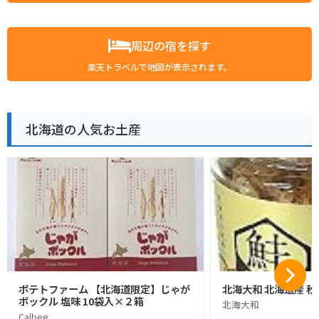
周辺の宿を探す
楽天トラベルで地図が表示されます。
北海道の人気お土産
ポテトファーム 【北海道限定】じゃが
北海大和 北海道産 秋
ポックル 塩味 10袋入×２箱
北海大和
Calbee