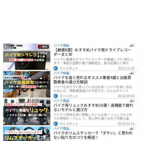
バイク用品
0
【厳選8選】おすすめバイク用ドライブレコー
ダーまとめ
バイクに最適なドライブレコーダーを厳選して8つ紹介し
ます！事故の証拠や煽り運転防止、旅の記録など様々な
役に立つドライブコーダー、何を選べばいいか迷ってい
モトスポット
2022-11-18
る方に特徴別にまとめました。
バイク知識
0
バイクを高く売れるオススメ業者4選と出張買
取業者の選び方解説
バイクを売ろうと思っている方必見！バイクを高く売る
ためには、買取業者選びが大切です。どんなポイントで
業者を選べばいいのか見るべきポイントを7つまとめまし
モトスポット
2024-09-04
た。また、買取実績が豊富なオススメの買取業者を4つを
バイク用品
0
厳選・解説します。
バイク用リュックおすすめ10選！高機能で疲れ
ないモデルと選び方
バイクで荷物を楽に積載したい人必見！リュックなら全
ての荷物を一つにして、常に持ち運べるので手間も盗ま
れる心配もありません。腰や肩の負担を軽減して通勤通
モトスポット
2024-04-14
学・ツーリングを快適にできるオススメリュックを紹介
バイク用品
1
します。
バイクのリムステッカーで「ダサい」と思われ
ない貼り方のコツを解説！