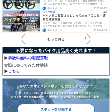
リムステッカーは、工具不要で安く愛車の雰囲気を変え
られる人気のカスタム。貼り方やデザイン次第で「ダサ
い」仕上がりになることも。本記事では失敗例や選び
モトスポット
2025-08-17
方、きれいに貼るコツからおすすめ商品まで詳しく紹
バイク知識
0
介。初心者でも安心して足回りをカッコよくドレスアッ
バイク王の買取はひどいって本当？口コミ・評
プできます。
判を徹底調査！
バイク王のバイク買取評判って悪い？バイク王の評判、
バイクを楽に高く売る方法をまとめました。バイクを売
却しようと考えている方は、是非参考にしてください。
モトスポット
2024-09-04
もっと見る
不要になったバイク用品高く売れます！
▶︎
手数料無料の宅配買取
実際に売ってみた体験談
▶︎
こちら
あなたのオススメスポットを登録しませんか？
モトスポットでは、皆様からオススメスポットを募集しています！
全ライダーのための最高なサービス作りに、ご協力よろしくお願いいたします。
スポットを登録する