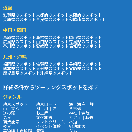
近畿
滋賀県のスポット
京都府のスポット
大阪府のスポット
兵庫県のスポット
奈良県のスポット
和歌山県のスポット
中国・四国
鳥取県のスポット
島根県のスポット
岡山県のスポット
広島県のスポット
山口県のスポット
徳島県のスポット
香川県のスポット
愛媛県のスポット
高知県のスポット
九州・沖縄
福岡県のスポット
佐賀県のスポット
長崎県のスポット
熊本県のスポット
大分県のスポット
宮崎県のスポット
鹿児島県のスポット
沖縄県のスポット
詳細条件からツーリングスポットを探す
ジャンル
絶景スポット
絶景ロード
海｜海岸｜岬
山｜高原
湖｜川｜滝
食事処
道の駅
お土産
神社｜寺院
温泉
文化施設
カフェ｜軽食
商業施設
ソフトクリーム
林道
夜景
イベント体験
宿泊施設
美術館｜資料館
海鮮
ダム